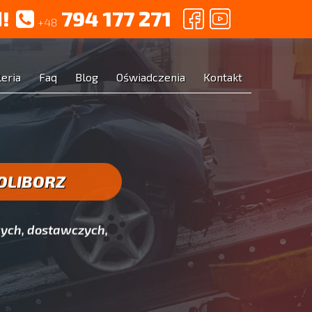
!
794 177 271
+48
leria
Faq
Blog
Oświadczenia
Kontakt
OLIBORZ
ych, dostawczych,