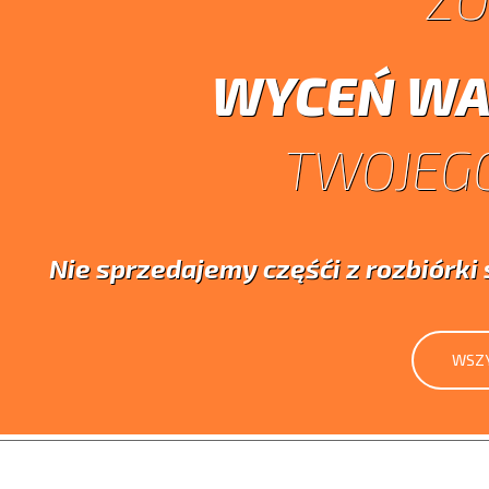
WYCEŃ WA
TWOJEGO
Nie sprzedajemy częśći z rozbiórk
WSZY