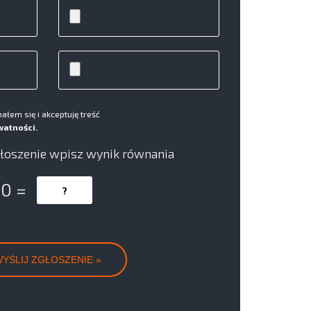
łem się i akceptuję treść
watności.
łoszenie wpisz wynik równania
 0 =