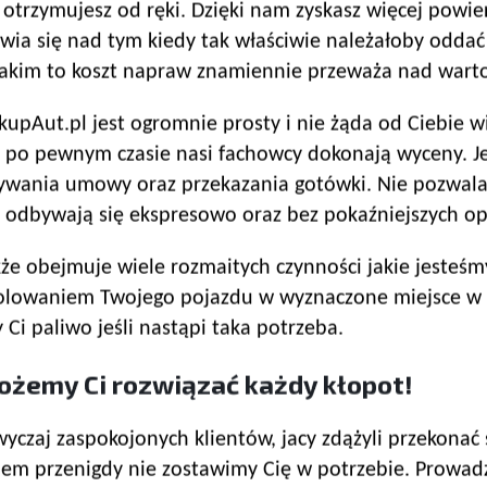
 otrzymujesz od ręki. Dzięki nam zyskasz więcej powie
wia się nad tym kiedy tak właściwie należałoby oddać
 jakim to koszt napraw znamiennie przeważa nad wart
Aut.pl jest ogromnie prosty i nie żąda od Ciebie wię
 po pewnym czasie nasi fachowcy dokonają wyceny. Jeś
wania umowy oraz przekazania gotówki. Nie pozwalamy
i odbywają się ekspresowo oraz bez pokaźniejszych o
 obejmuje wiele rozmaitych czynności jakie jesteśmy
holowaniem Twojego pojazdu w wyznaczone miejsce w
Ci paliwo jeśli nastąpi taka potrzeba.
ożemy Ci rozwiązać każdy kłopot!
zaj zaspokojonych klientów, jacy zdążyli przekonać s
em przenigdy nie zostawimy Cię w potrzebie. Prowad