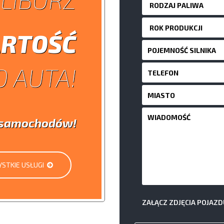
RTOŚĆ
 AUTA!
i samochodów!
STKIE USŁUGI
ZAŁĄCZ ZDJĘCIA POJAZD