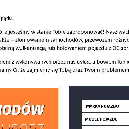
glądu,
tóre jesteśmy w stanie Tobie zaproponować! Nasz wachl
 także – złomowaniem samochodów, przewozem różnyc
mobilną wulkanizacją lub holowaniem pojazdu z OC spr
leni z wykonywanych przez nas usług, albowiem funk
niamy Ci, że zajmiemy się Tobą oraz Twoim problemem
HODÓW
LIBORZ