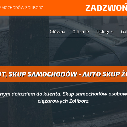
ZADZWOŃ
 SAMOCHODÓW ŻOLIBORZ
Główna
O firmie
Usługi
Ga
UT, SKUP SAMOCHODÓW - AUTO SKUP Ż
atnym dojazdem do klienta. Skup samochodów osobow
ciężarowych Żoliborz.