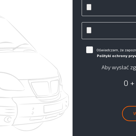
Oświadczam, że zapozna
Polityki ochrony pry
Aby wysłać zg
0 +