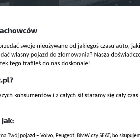
 fachowców
rzedać swoje nieużywane od jakiegoś czasu auto, jakie
z oddać własny pojazd do złomowania? Nasza doświad
k tego trafiłeś do nas doskonale!
.pl?
h konsumentów i z całych sił staramy się cały czas p
jak:
ma Twój pojazd – Volvo, Peugeot, BMW czy SEAT, bo skupuje