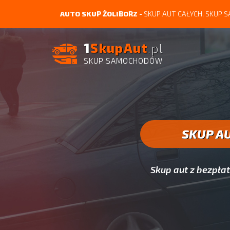
AUTO SKUP ŻOLIBORZ -
SKUP AUT CAŁYCH, SKUP
1
SkupAut
.pl
SKUP SAMOCHODÓW
SKUP A
Skup aut z bezpł