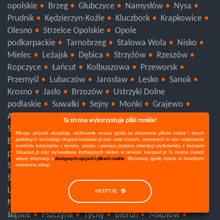
Mińsk Mazowiecki
Legionowo
Warszawa
opolskie
Brzeg
Głubczyce
Namysłów
Nysa
Prudnik
Kędzierzyn-Koźle
Kluczbork
Krapkowice
Olesno
Strzelce Opolskie
Opole
podkarpackie
Tarnobrzeg
Stalowa Wola
Nisko
Mielec
Leżajsk
Dębica
Strzyżów
Rzeszów
Ropczyce
Łańcut
Kolbuszowa
Przeworsk
Przemyśl
Lubaczów
Jarosław
Lesko
Sanok
Krosno
Jasło
Brzozów
Ustrzyki Dolne
podlaskie
Suwałki
Sejny
Mońki
Grajewo
Ta strona wykorzystuje pliki cookie!
Augustów
Zambrów
Wysokie Mazowieckie
Klikając przycisk akceptuję, użytkownik wyraża zgodę na stosowanie plików cookie i innych
podobnych technologii skupaut-katowice.pl oraz osób trzecich, używanych w celu zwiększenia
Siemiatycze
Łomża
Kolno
Hajnówka
komfortu korzystania z serwisu, analizy i pomiaru poziomu interakcji użytkownika z treściami
1skupaut.pl oraz wyświetlania trafniejszych reklam w serwisie 1skupaut.pl Tu można znaleźć
Bielsk Podlaski
Sokółka
Białystok
więcej informacji o
dostępnych opcjach i plikach cookie.
Wyrażoną zgodę można w dowolnym
momencie cofnąć.
pomorskie
Kościerzyna
Człuchów
Chojnice
Sopot
Gdynia
Gdańsk
Sztum
Tczew
AKCEPTUJĘ
Starogard Gdański
Malbork
Kwidzyn
Słupsk
Lębork
Bytów
Wejherowo
Puck
Nowy Dwór Gdański
Kartuzy
Pruszcz Gdański