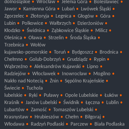
dolnośląskie
Wrocław
Jelenia Góra
Bolesławiec
Jawor
Kamienna Góra
Lubań
Lwówek Śląski
Zgorzelec
Złotoryja
Legnica
Głogów
Góra
Lubin
Polkowice
Wałbrzych
Dzierżoniów
Kłodzko
Świdnica
Ząbkowice Śląskie
Milicz
Oleśnica
Oława
Strzelin
Środa Śląska
Trzebnica
Wołów
kujawsko-pomorskie
Toruń
Bydgoszcz
Brodnica
Chełmno
Golub-Dobrzyń
Grudziądz
Rypin
Wąbrzeźno
Aleksandrów Kujawski
Lipno
Radziejów
Włocławek
Inowrocław
Mogilno
Nakło nad Notecią
Żnin
Sępólno Krajeńskie
Świecie
Tuchola
lubelskie
Ryki
Puławy
Opole Lubelskie
Łuków
Kraśnik
Janów Lubelski
Świdnik
Łęczna
Lublin
Lubartów
Zamość
Tomaszów Lubelski
Krasnystaw
Hrubieszów
Chełm
Biłgoraj