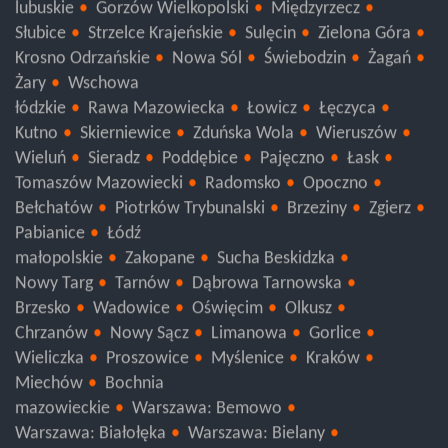
Włodawa
Radzyń Podlaski
Parczew
Biała Podlaska
lubuskie
Gorzów Wielkopolski
Międzyrzecz
Słubice
Strzelce Krajeńskie
Sulęcin
Zielona Góra
Krosno Odrzańskie
Nowa Sól
Świebodzin
Żagań
Żary
Wschowa
łódzkie
Rawa Mazowiecka
Łowicz
Łęczyca
Kutno
Skierniewice
Zduńska Wola
Wieruszów
Wieluń
Sieradz
Poddębice
Pajęczno
Łask
Tomaszów Mazowiecki
Radomsko
Opoczno
Bełchatów
Piotrków Trybunalski
Brzeziny
Zgierz
Pabianice
Łódź
małopolskie
Zakopane
Sucha Beskidzka
Nowy Targ
Tarnów
Dąbrowa Tarnowska
Brzesko
Wadowice
Oświęcim
Olkusz
Chrzanów
Nowy Sącz
Limanowa
Gorlice
Wieliczka
Proszowice
Myślenice
Kraków
Miechów
Bochnia
mazowieckie
Warszawa: Bemowo