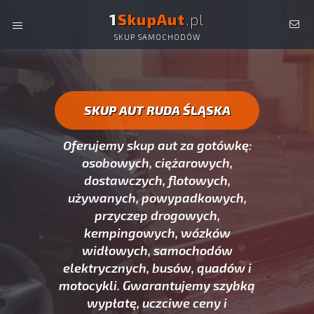
1
SkupAut
.pl
SKUP SAMOCHODÓW
SKUP AUT RUDA ŚLĄSKA -
OSOBOWYCH,
DOSTAWCZYCH, CIĘŻAROWYCH, UŻYWANYCH ORAZ
POWYPADKOWYCH.
SKUP AUT RUDA ŚLĄSKA
Oferujemy skup aut za gotówkę:
osobowych, ciężarowych,
dostawczych, flotowych,
używanych, powypadkowych,
przyczep drogowych,
kempingowych, wózków
widłowych, samochodów
elektrycznych, busów, quadów i
motocykli. Gwarantujemy szybką
wypłatę, uczciwe ceny i