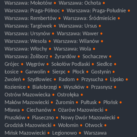
Warszawa: Białołęka
Warszawa: Bielany
Warszawa: Mokotów
Warszawa: Ochota
Warszawa: Praga-Północ
Warszawa: Praga-Południe
Warszawa: Rembertów
Warszawa: Śródmieście
Warszawa: Targówek
Warszawa: Ursus
Warszawa: Ursynów
Warszawa: Wawer
Warszawa: Wesoła
Warszawa: Wilanów
Warszawa: Włochy
Warszawa: Wola
Warszawa: Żoliborz
Żyrardów
Sochaczew
Grójec
Węgrów
Sokołów Podlaski
Siedlce
Łosice
Garwolin
Sierpc
Płock
Gostynin
Zwoleń
Szydłowiec
Radom
Przysucha
Lipsko
Kozienice
Białobrzegi
Wyszków
Przasnysz
Ostrów Mazowiecka
Ostrołęka
Maków Mazowiecki
Żuromin
Pułtusk
Płońsk
Mława
Ciechanów
Ożarów Mazowiecki
Pruszków
Piaseczno
Nowy Dwór Mazowiecki
Grodzisk Mazowiecki
Wołomin
Otwock