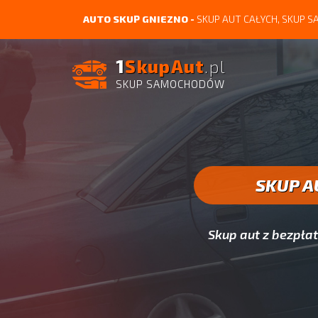
AUTO SKUP GNIEZNO -
SKUP AUT CAŁYCH, SKUP
1
SkupAut
.pl
SKUP SAMOCHODÓW
SKUP A
Skup aut z bezpł