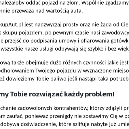
należałoby oddać pojazd na złom. Wspólnie zgadzamy s
nnie przeważa nad wartością auta.
pAut.pl jest nadzwyczaj prosty oraz nie żąda od Cieb
s skupu pojazdem, po pewnym czasie nasi zawodowcy 
nie przejść do podpisania umowy i ofiarowania gotówk
 wszystkie nasze usługi odbywają się szybko i bez wię
wą także obejmuje dużo różnych czynności jakie jest
odholowaniem Twojego pojazdu w wyznaczone miejsce
eż dowieziemy Tobie paliwo jeśli nastąpi taka potrzeb
my Tobie rozwiązać każdy problem!
chanie zadowolonych kontrahentów, którzy zdążyli pr
m zaufać, ponieważ przenigdy nie zostawimy Cię w po
dobywa doświadczenie, które szlifuje nabyte już umie