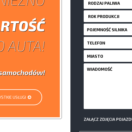
RTOŚĆ
 AUTA!
i samochodów!
STKIE USŁUGI
ZAŁĄCZ ZDJĘCIA POJAZD