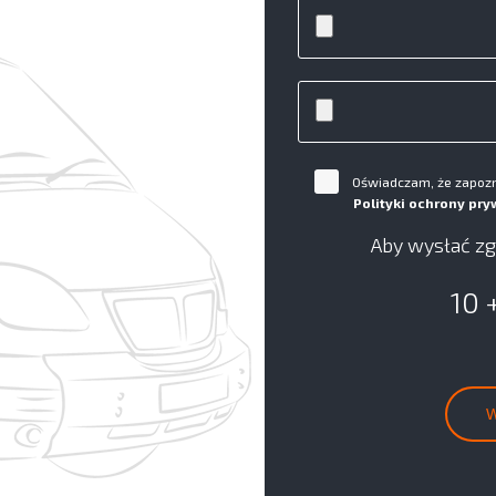
Oświadczam, że zapozna
Polityki ochrony pry
Aby wysłać zg
10 