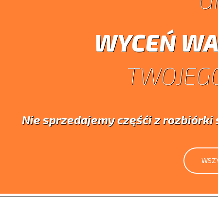
WYCEŃ WA
TWOJEGO
Nie sprzedajemy częśći z rozbiórk
WSZY