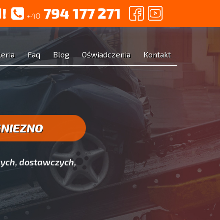
!
794 177 271
+48
leria
Faq
Blog
Oświadczenia
Kontakt
GNIEZNO
ych, dostawczych,