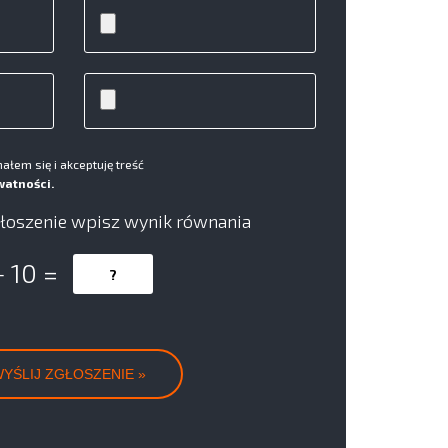
łem się i akceptuję treść
watności.
łoszenie wpisz wynik równania
+ 10 =