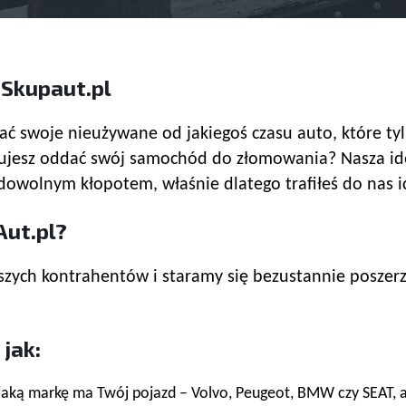
1Skupaut.pl
ać swoje nieużywane od jakiegoś czasu auto, które tyl
zebujesz oddać swój samochód do złomowania? Nasza i
dowolnym kłopotem, właśnie dlatego trafiłeś do nas i
ut.pl?
ch kontrahentów i staramy się bezustannie poszerzać 
jak:
aką markę ma Twój pojazd – Volvo, Peugeot, BMW czy SEAT,