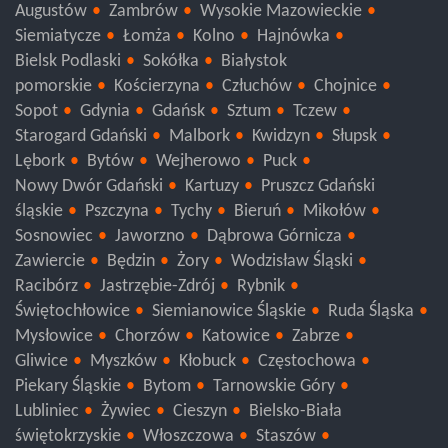
Augustów
Zambrów
Wysokie Mazowieckie
Siemiatycze
Łomża
Kolno
Hajnówka
Bielsk Podlaski
Sokółka
Białystok
pomorskie
Kościerzyna
Człuchów
Chojnice
Sopot
Gdynia
Gdańsk
Sztum
Tczew
Starogard Gdański
Malbork
Kwidzyn
Słupsk
Lębork
Bytów
Wejherowo
Puck
Nowy Dwór Gdański
Kartuzy
Pruszcz Gdański
śląskie
Pszczyna
Tychy
Bieruń
Mikołów
Sosnowiec
Jaworzno
Dąbrowa Górnicza
Zawiercie
Będzin
Żory
Wodzisław Śląski
Racibórz
Jastrzębie-Zdrój
Rybnik
Świętochłowice
Siemianowice Śląskie
Ruda Śląska
Mysłowice
Chorzów
Katowice
Zabrze
Gliwice
Myszków
Kłobuck
Częstochowa
Piekary Śląskie
Bytom
Tarnowskie Góry
Lubliniec
Żywiec
Cieszyn
Bielsko-Biała
świętokrzyskie
Włoszczowa
Staszów