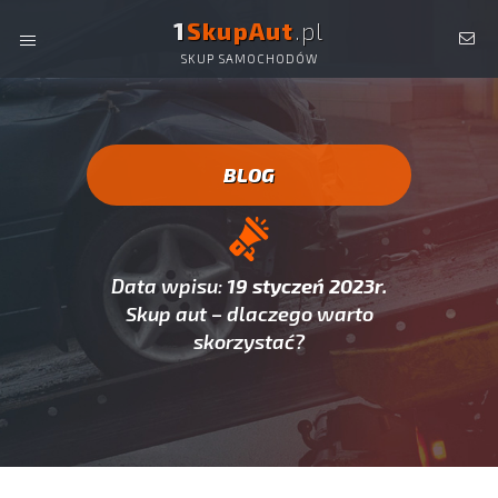
1
SkupAut
.pl
SKUP SAMOCHODÓW
SKUP AUT, SKUP SAMOCHODÓW -
AUTO SKUP CAŁA
POLSKA!
BLOG
Data wpisu:
19 styczeń 2023r.
Skup aut – dlaczego warto
skorzystać?