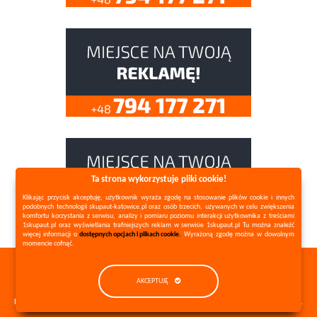
Ta strona wykorzystuje pliki cookie!
Klikając przycisk akceptuję, użytkownik wyraża zgodę na stosowanie plików cookie i innych
podobnych technologii skupaut-katowice.pl oraz osób trzecich, używanych w celu zwiększenia
komfortu korzystania z serwisu, analizy i pomiaru poziomu interakcji użytkownika z treściami
1skupaut.pl oraz wyświetlania trafniejszych reklam w serwisie 1skupaut.pl Tu można znaleźć
więcej informacji o
dostępnych opcjach i plikach cookie.
Wyrażoną zgodę można w dowolnym
momencie cofnąć.
Copyright ©
1skupaut.pl
2026 All Rights Reserved |
AKCEPTUJĘ
Polityka prywatności
Mapa strony
REALIZACJA:
dkstrony.pl | Tworzenie stron www • Serwis stron www • Usługi SEO.