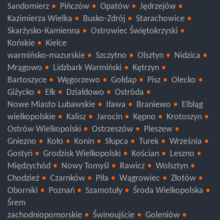
Sandomierz
Pińczów
Opatów
Jędrzejów
Kazimierza Wielka
Busko-Zdrój
Starachowice
Skarżysko-Kamienna
Ostrowiec Świętokrzyski
Końskie
Kielce
warmińsko-mazurskie
Szczytno
Olsztyn
Nidzica
Mrągowo
Lidzbark Warmiński
Kętrzyn
Bartoszyce
Węgorzewo
Gołdap
Pisz
Olecko
Giżycko
Ełk
Działdowo
Ostróda
Nowe Miasto Lubawskie
Iława
Braniewo
Elbląg
wielkopolskie
Kalisz
Jarocin
Kępno
Krotoszyn
Ostrów Wielkopolski
Ostrzeszów
Pleszew
Gniezno
Koło
Konin
Słupca
Turek
Września
Gostyń
Grodzisk Wielkopolski
Kościan
Leszno
Międzychód
Nowy Tomyśl
Rawicz
Wolsztyn
Chodzież
Czarnków
Piła
Wągrowiec
Złotów
Oborniki
Poznań
Szamotuły
Środa Wielkopolska
Śrem
zachodniopomorskie
Świnoujście
Goleniów