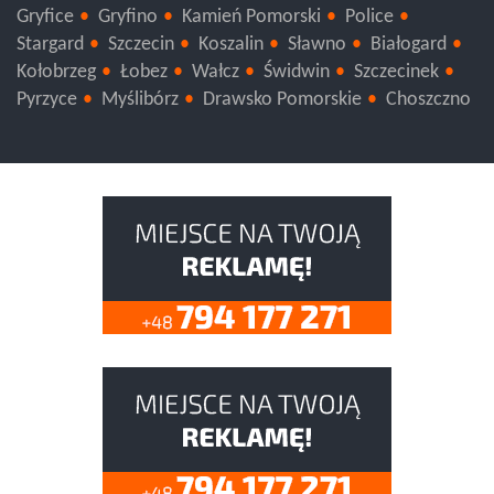
Gryfice
Gryfino
Kamień Pomorski
Police
Stargard
Szczecin
Koszalin
Sławno
Białogard
Kołobrzeg
Łobez
Wałcz
Świdwin
Szczecinek
Pyrzyce
Myślibórz
Drawsko Pomorskie
Choszczno