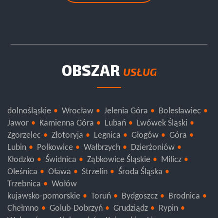
OBSZAR
USŁUG
dolnośląskie
Wrocław
Jelenia Góra
Bolesławiec
Jawor
Kamienna Góra
Lubań
Lwówek Śląski
Zgorzelec
Złotoryja
Legnica
Głogów
Góra
Lubin
Polkowice
Wałbrzych
Dzierżoniów
Kłodzko
Świdnica
Ząbkowice Śląskie
Milicz
Oleśnica
Oława
Strzelin
Środa Śląska
Trzebnica
Wołów
kujawsko-pomorskie
Toruń
Bydgoszcz
Brodnica
Chełmno
Golub-Dobrzyń
Grudziądz
Rypin