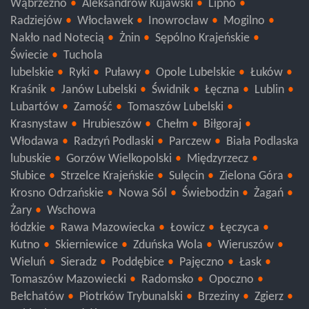
Wąbrzeźno
Aleksandrów Kujawski
Lipno
Radziejów
Włocławek
Inowrocław
Mogilno
Nakło nad Notecią
Żnin
Sępólno Krajeńskie
Świecie
Tuchola
lubelskie
Ryki
Puławy
Opole Lubelskie
Łuków
Kraśnik
Janów Lubelski
Świdnik
Łęczna
Lublin
Lubartów
Zamość
Tomaszów Lubelski
Krasnystaw
Hrubieszów
Chełm
Biłgoraj
Włodawa
Radzyń Podlaski
Parczew
Biała Podlaska
lubuskie
Gorzów Wielkopolski
Międzyrzecz
Słubice
Strzelce Krajeńskie
Sulęcin
Zielona Góra
Krosno Odrzańskie
Nowa Sól
Świebodzin
Żagań
Żary
Wschowa
łódzkie
Rawa Mazowiecka
Łowicz
Łęczyca
Kutno
Skierniewice
Zduńska Wola
Wieruszów
Wieluń
Sieradz
Poddębice
Pajęczno
Łask
Tomaszów Mazowiecki
Radomsko
Opoczno
Bełchatów
Piotrków Trybunalski
Brzeziny
Zgierz