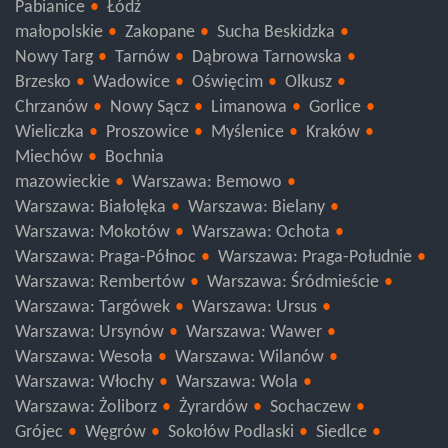
Pabianice
Łódź
małopolskie
Zakopane
Sucha Beskidzka
Nowy Targ
Tarnów
Dąbrowa Tarnowska
Brzesko
Wadowice
Oświęcim
Olkusz
Chrzanów
Nowy Sącz
Limanowa
Gorlice
Wieliczka
Proszowice
Myślenice
Kraków
Miechów
Bochnia
mazowieckie
Warszawa: Bemowo
Warszawa: Białołęka
Warszawa: Bielany
Warszawa: Mokotów
Warszawa: Ochota
Warszawa: Praga-Północ
Warszawa: Praga-Południe
Warszawa: Rembertów
Warszawa: Śródmieście
Warszawa: Targówek
Warszawa: Ursus
Warszawa: Ursynów
Warszawa: Wawer
Warszawa: Wesoła
Warszawa: Wilanów
Warszawa: Włochy
Warszawa: Wola
Warszawa: Żoliborz
Żyrardów
Sochaczew
Grójec
Węgrów
Sokołów Podlaski
Siedlce