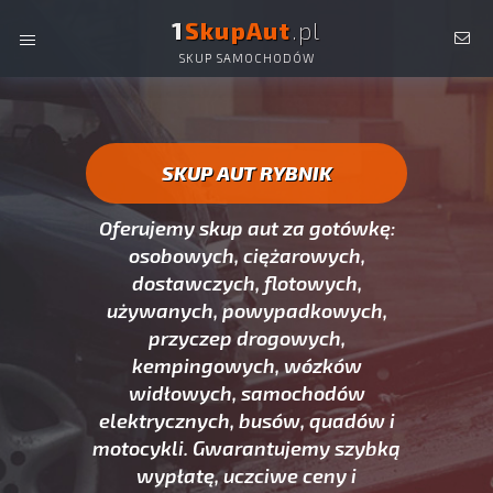
1
SkupAut
.pl
SKUP SAMOCHODÓW
SKUP AUT RYBNIK -
OSOBOWYCH, DOSTAWCZYCH,
CIĘŻAROWYCH, UŻYWANYCH ORAZ POWYPADKOWYCH.
SKUP AUT RYBNIK
Oferujemy skup aut za gotówkę:
osobowych, ciężarowych,
dostawczych, flotowych,
używanych, powypadkowych,
przyczep drogowych,
kempingowych, wózków
widłowych, samochodów
elektrycznych, busów, quadów i
motocykli. Gwarantujemy szybką
wypłatę, uczciwe ceny i