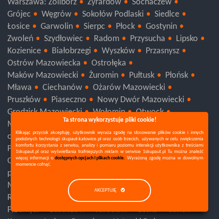
Warszawa: Włochy
Warszawa: Wola
Warszawa: Żoliborz
Żyrardów
Sochaczew
Grójec
Węgrów
Sokołów Podlaski
Siedlce
Łosice
Garwolin
Sierpc
Płock
Gostynin
Zwoleń
Szydłowiec
Radom
Przysucha
Lipsko
Kozienice
Białobrzegi
Wyszków
Przasnysz
Ostrów Mazowiecka
Ostrołęka
Maków Mazowiecki
Żuromin
Pułtusk
Płońsk
Mława
Ciechanów
Ożarów Mazowiecki
Pruszków
Piaseczno
Nowy Dwór Mazowiecki
Ta strona wykorzystuje pliki cookie!
Grodzisk Mazowiecki
Wołomin
Otwock
Klikając przycisk akceptuję, użytkownik wyraża zgodę na stosowanie plików cookie i innych
podobnych technologii skupaut-katowice.pl oraz osób trzecich, używanych w celu zwiększenia
Mińsk Mazowiecki
Legionowo
Warszawa
komfortu korzystania z serwisu, analizy i pomiaru poziomu interakcji użytkownika z treściami
1skupaut.pl oraz wyświetlania trafniejszych reklam w serwisie 1skupaut.pl Tu można znaleźć
opolskie
Brzeg
Głubczyce
Namysłów
Nysa
więcej informacji o
dostępnych opcjach i plikach cookie.
Wyrażoną zgodę można w dowolnym
Prudnik
Kędzierzyn-Koźle
Kluczbork
Krapkowice
momencie cofnąć.
Olesno
Strzelce Opolskie
Opole
podkarpackie
Tarnobrzeg
Stalowa Wola
Nisko
AKCEPTUJĘ
Mielec
Leżajsk
Dębica
Strzyżów
Rzeszów
Ropczyce
Łańcut
Kolbuszowa
Przeworsk