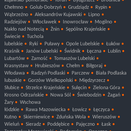
Trzebnica
Wołów
kujawsko-pomorskie
Toruń
Bydgoszcz
Brodnica
Chełmno
Golub-Dobrzyń
Grudziądz
Rypin
Wąbrzeźno
Aleksandrów Kujawski
Lipno
Radziejów
Włocławek
Inowrocław
Mogilno
Nakło nad Notecią
Żnin
Sępólno Krajeńskie
Świecie
Tuchola
lubelskie
Ryki
Puławy
Opole Lubelskie
Łuków
Kraśnik
Janów Lubelski
Świdnik
Łęczna
Lublin
Lubartów
Zamość
Tomaszów Lubelski
Krasnystaw
Hrubieszów
Chełm
Biłgoraj
Włodawa
Radzyń Podlaski
Parczew
Biała Podlaska
lubuskie
Gorzów Wielkopolski
Międzyrzecz
Słubice
Strzelce Krajeńskie
Sulęcin
Zielona Góra
Krosno Odrzańskie
Nowa Sól
Świebodzin
Żagań
Żary
Wschowa
łódzkie
Rawa Mazowiecka
Łowicz
Łęczyca
Kutno
Skierniewice
Zduńska Wola
Wieruszów