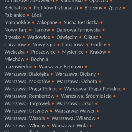
Wieluń
Sieradz
Poddębice
Pajęczno
Łask
Tomaszów Mazowiecki
Radomsko
Opoczno
Bełchatów
Piotrków Trybunalski
Brzeziny
Zgierz
Pabianice
Łódź
małopolskie
Zakopane
Sucha Beskidzka
Nowy Targ
Tarnów
Dąbrowa Tarnowska
Brzesko
Wadowice
Oświęcim
Olkusz
Chrzanów
Nowy Sącz
Limanowa
Gorlice
Wieliczka
Proszowice
Myślenice
Kraków
Miechów
Bochnia
mazowieckie
Warszawa: Bemowo
Warszawa: Białołęka
Warszawa: Bielany
Warszawa: Mokotów
Warszawa: Ochota
Warszawa: Praga-Północ
Warszawa: Praga-Południe
Warszawa: Rembertów
Warszawa: Śródmieście
Warszawa: Targówek
Warszawa: Ursus
Warszawa: Ursynów
Warszawa: Wawer
Warszawa: Wesoła
Warszawa: Wilanów