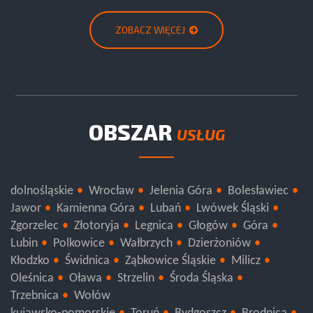
ZOBACZ WIĘCEJ
OBSZAR
USŁUG
dolnośląskie
Wrocław
Jelenia Góra
Bolesławiec
Jawor
Kamienna Góra
Lubań
Lwówek Śląski
Zgorzelec
Złotoryja
Legnica
Głogów
Góra
Lubin
Polkowice
Wałbrzych
Dzierżoniów
Kłodzko
Świdnica
Ząbkowice Śląskie
Milicz
Oleśnica
Oława
Strzelin
Środa Śląska