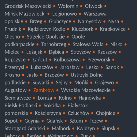
Grodzisk Mazowiecki
Wołomin
Otwock
Mińsk Mazowiecki
Legionowo
Warszawa
opolskie
Brzeg
Głubczyce
Namysłów
Nysa
Prudnik
Kędzierzyn-Koźle
Kluczbork
Krapkowice
Olesno
Strzelce Opolskie
Opole
podkarpackie
Tarnobrzeg
Stalowa Wola
Nisko
Mielec
Leżajsk
Dębica
Strzyżów
Rzeszów
Ropczyce
Łańcut
Kolbuszowa
Przeworsk
Przemyśl
Lubaczów
Jarosław
Lesko
Sanok
Krosno
Jasło
Brzozów
Ustrzyki Dolne
podlaskie
Suwałki
Sejny
Mońki
Grajewo
Augustów
Zambrów
Wysokie Mazowieckie
Siemiatycze
Łomża
Kolno
Hajnówka
Bielsk Podlaski
Sokółka
Białystok
pomorskie
Kościerzyna
Człuchów
Chojnice
Sopot
Gdynia
Gdańsk
Sztum
Tczew
Starogard Gdański
Malbork
Kwidzyn
Słupsk
Lębork
Bytów
Wejherowo
Puck