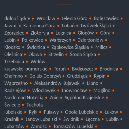
dolnośląskie
Wrocław
Jelenia Góra
Bolesławiec
Jawor
Kamienna Góra
Lubań
Lwówek Śląski
Zgorzelec
Złotoryja
Legnica
Głogów
Góra
Lubin
Polkowice
Wałbrzych
Dzierżoniów
Kłodzko
Świdnica
Ząbkowice Śląskie
Milicz
Oleśnica
Oława
Strzelin
Środa Śląska
Trzebnica
Wołów
kujawsko-pomorskie
Toruń
Bydgoszcz
Brodnica
Chełmno
Golub-Dobrzyń
Grudziądz
Rypin
Wąbrzeźno
Aleksandrów Kujawski
Lipno
Radziejów
Włocławek
Inowrocław
Mogilno
Nakło nad Notecią
Żnin
Sępólno Krajeńskie
Świecie
Tuchola
lubelskie
Ryki
Puławy
Opole Lubelskie
Łuków
Kraśnik
Janów Lubelski
Świdnik
Łęczna
Lublin
Lubartów
Zamość
Tomaszów Lubelski