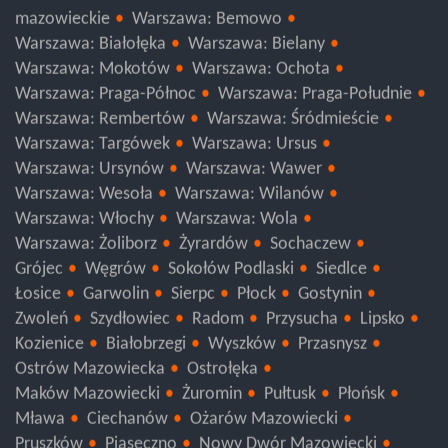
mazowieckie
Warszawa: Bemowo
Warszawa: Białołęka
Warszawa: Bielany
Warszawa: Mokotów
Warszawa: Ochota
Warszawa: Praga-Północ
Warszawa: Praga-Południe
Warszawa: Rembertów
Warszawa: Śródmieście
Warszawa: Targówek
Warszawa: Ursus
Warszawa: Ursynów
Warszawa: Wawer
Warszawa: Wesoła
Warszawa: Wilanów
Warszawa: Włochy
Warszawa: Wola
Warszawa: Żoliborz
Żyrardów
Sochaczew
Grójec
Węgrów
Sokołów Podlaski
Siedlce
Łosice
Garwolin
Sierpc
Płock
Gostynin
Zwoleń
Szydłowiec
Radom
Przysucha
Lipsko
Kozienice
Białobrzegi
Wyszków
Przasnysz
Ostrów Mazowiecka
Ostrołęka
Maków Mazowiecki
Żuromin
Pułtusk
Płońsk
Mława
Ciechanów
Ożarów Mazowiecki
Pruszków
Piaseczno
Nowy Dwór Mazowiecki