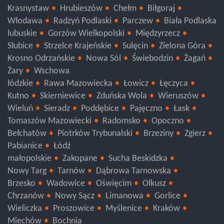
Krasnystaw
Hrubieszów
Chełm
Biłgoraj
Włodawa
Radzyń Podlaski
Parczew
Biała Podlaska
lubuskie
Gorzów Wielkopolski
Międzyrzecz
Słubice
Strzelce Krajeńskie
Sulęcin
Zielona Góra
Krosno Odrzańskie
Nowa Sól
Świebodzin
Żagań
Żary
Wschowa
łódzkie
Rawa Mazowiecka
Łowicz
Łęczyca
Kutno
Skierniewice
Zduńska Wola
Wieruszów
Wieluń
Sieradz
Poddębice
Pajęczno
Łask
Tomaszów Mazowiecki
Radomsko
Opoczno
Bełchatów
Piotrków Trybunalski
Brzeziny
Zgierz
Pabianice
Łódź
małopolskie
Zakopane
Sucha Beskidzka
Nowy Targ
Tarnów
Dąbrowa Tarnowska
Brzesko
Wadowice
Oświęcim
Olkusz
Chrzanów
Nowy Sącz
Limanowa
Gorlice
Wieliczka
Proszowice
Myślenice
Kraków
Miechów
Bochnia