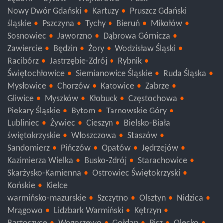
Nowy Dwór Gdański
Kartuzy
Pruszcz Gdański
śląskie
Pszczyna
Tychy
Bieruń
Mikołów
Sosnowiec
Jaworzno
Dąbrowa Górnicza
Zawiercie
Będzin
Żory
Wodzisław Śląski
Racibórz
Jastrzębie-Zdrój
Rybnik
Świętochłowice
Siemianowice Śląskie
Ruda Śląska
Mysłowice
Chorzów
Katowice
Zabrze
Gliwice
Myszków
Kłobuck
Częstochowa
Piekary Śląskie
Bytom
Tarnowskie Góry
Lubliniec
Żywiec
Cieszyn
Bielsko-Biała
świętokrzyskie
Włoszczowa
Staszów
Sandomierz
Pińczów
Opatów
Jędrzejów
Kazimierza Wielka
Busko-Zdrój
Starachowice
Skarżysko-Kamienna
Ostrowiec Świętokrzyski
Końskie
Kielce
warmińsko-mazurskie
Szczytno
Olsztyn
Nidzica
Mrągowo
Lidzbark Warmiński
Kętrzyn