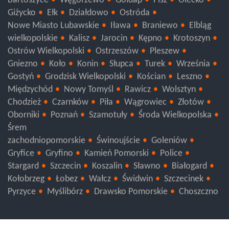
Bartoszyce
Węgorzewo
Gołdap
Pisz
Olecko
Giżycko
Ełk
Działdowo
Ostróda
Nowe Miasto Lubawskie
Iława
Braniewo
Elbląg
wielkopolskie
Kalisz
Jarocin
Kępno
Krotoszyn
Ostrów Wielkopolski
Ostrzeszów
Pleszew
Gniezno
Koło
Konin
Słupca
Turek
Września
Gostyń
Grodzisk Wielkopolski
Kościan
Leszno
Międzychód
Nowy Tomyśl
Rawicz
Wolsztyn
Chodzież
Czarnków
Piła
Wągrowiec
Złotów
Oborniki
Poznań
Szamotuły
Środa Wielkopolska
Śrem
zachodniopomorskie
Świnoujście
Goleniów
Gryfice
Gryfino
Kamień Pomorski
Police
Stargard
Szczecin
Koszalin
Sławno
Białogard
Kołobrzeg
Łobez
Wałcz
Świdwin
Szczecinek
Pyrzyce
Myślibórz
Drawsko Pomorskie
Choszczno