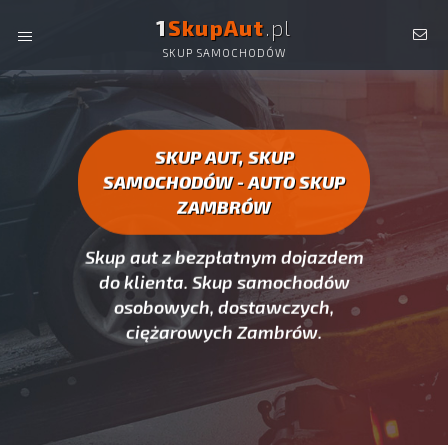
1
SkupAut
.pl
SKUP SAMOCHODÓW
AUTO SKUP ZAMBRÓW -
SKUP AUT CAŁYCH, SKUP
SAMOCHODÓW ZAMBRÓW
SKUP AUT, SKUP
SAMOCHODÓW - AUTO SKUP
ZAMBRÓW
Skup aut z bezpłatnym dojazdem
do klienta. Skup samochodów
osobowych, dostawczych,
ciężarowych Zambrów.