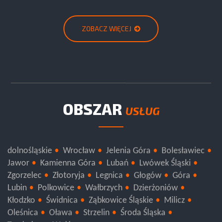
ZOBACZ WIĘCEJ
OBSZAR
USŁUG
dolnośląskie
Wrocław
Jelenia Góra
Bolesławiec
Jawor
Kamienna Góra
Lubań
Lwówek Śląski
Zgorzelec
Złotoryja
Legnica
Głogów
Góra
Lubin
Polkowice
Wałbrzych
Dzierżoniów
Kłodzko
Świdnica
Ząbkowice Śląskie
Milicz
Oleśnica
Oława
Strzelin
Środa Śląska