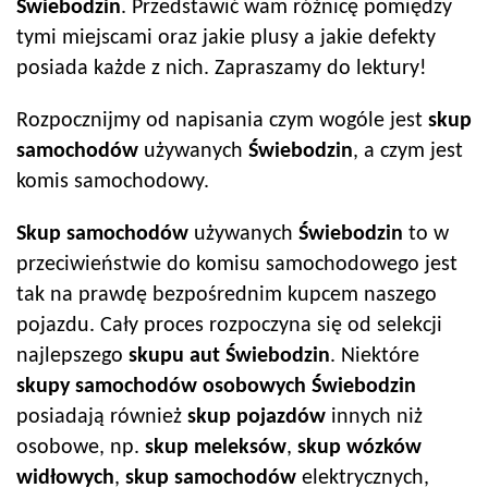
Świebodzin
. Przedstawić wam różnicę pomiędzy
tymi miejscami oraz jakie plusy a jakie defekty
posiada każde z nich. Zapraszamy do lektury!
Rozpocznijmy od napisania czym wogóle jest
skup
samochodów
używanych
Świebodzin
, a czym jest
komis samochodowy.
Skup samochodów
używanych
Świebodzin
to w
przeciwieństwie do komisu samochodowego jest
tak na prawdę bezpośrednim kupcem naszego
pojazdu. Cały proces rozpoczyna się od selekcji
najlepszego
skupu aut
Świebodzin
. Niektóre
skupy samochodów
osobowych
Świebodzin
posiadają również
skup pojazdów
innych niż
osobowe, np.
skup meleksów
,
skup wózków
widłowych
,
skup samochodów
elektrycznych,