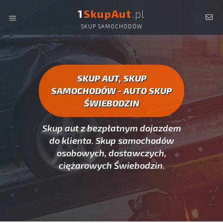
1
SkupAut
.pl
SKUP SAMOCHODÓW
AUTO SKUP ŚWIEBODZIN -
SKUP AUT CAŁYCH, SKUP
SAMOCHODÓW ŚWIEBODZIN
SKUP AUT, SKUP
SAMOCHODÓW - AUTO SKUP
ŚWIEBODZIN
Skup aut z bezpłatnym dojazdem
do klienta. Skup samochodów
osobowych, dostawczych,
ciężarowych Świebodzin.