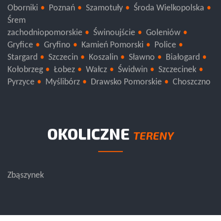
Oborniki
Poznań
Szamotuły
Środa Wielkopolska
Śrem
zachodniopomorskie
Świnoujście
Goleniów
Gryfice
Gryfino
Kamień Pomorski
Police
Stargard
Szczecin
Koszalin
Sławno
Białogard
Kołobrzeg
Łobez
Wałcz
Świdwin
Szczecinek
Pyrzyce
Myślibórz
Drawsko Pomorskie
Choszczno
OKOLICZNE
TERENY
Zbąszynek