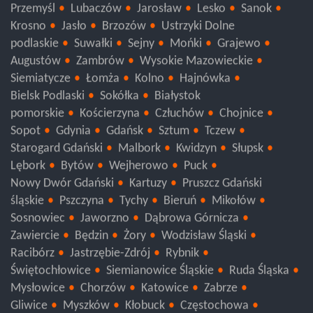
Przemyśl
Lubaczów
Jarosław
Lesko
Sanok
Krosno
Jasło
Brzozów
Ustrzyki Dolne
podlaskie
Suwałki
Sejny
Mońki
Grajewo
Augustów
Zambrów
Wysokie Mazowieckie
Siemiatycze
Łomża
Kolno
Hajnówka
Bielsk Podlaski
Sokółka
Białystok
pomorskie
Kościerzyna
Człuchów
Chojnice
Sopot
Gdynia
Gdańsk
Sztum
Tczew
Starogard Gdański
Malbork
Kwidzyn
Słupsk
Lębork
Bytów
Wejherowo
Puck
Nowy Dwór Gdański
Kartuzy
Pruszcz Gdański
śląskie
Pszczyna
Tychy
Bieruń
Mikołów
Sosnowiec
Jaworzno
Dąbrowa Górnicza
Zawiercie
Będzin
Żory
Wodzisław Śląski
Racibórz
Jastrzębie-Zdrój
Rybnik
Świętochłowice
Siemianowice Śląskie
Ruda Śląska
Mysłowice
Chorzów
Katowice
Zabrze
Gliwice
Myszków
Kłobuck
Częstochowa