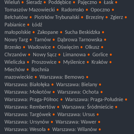
Wieluń
Sieradz
Poddębice
Pajęczno
Łask
Tomaszów Mazowiecki
Radomsko
Opoczno
Bełchatów
Piotrków Trybunalski
Brzeziny
Zgierz
Pabianice
Łódź
małopolskie
Zakopane
Sucha Beskidzka
Nowy Targ
Tarnów
Dąbrowa Tarnowska
Brzesko
Wadowice
Oświęcim
Olkusz
Chrzanów
Nowy Sącz
Limanowa
Gorlice
Wieliczka
Proszowice
Myślenice
Kraków
Miechów
Bochnia
mazowieckie
Warszawa: Bemowo
Warszawa: Białołęka
Warszawa: Bielany
Warszawa: Mokotów
Warszawa: Ochota
Warszawa: Praga-Północ
Warszawa: Praga-Południe
Warszawa: Rembertów
Warszawa: Śródmieście
Warszawa: Targówek
Warszawa: Ursus
Warszawa: Ursynów
Warszawa: Wawer
Warszawa: Wesoła
Warszawa: Wilanów