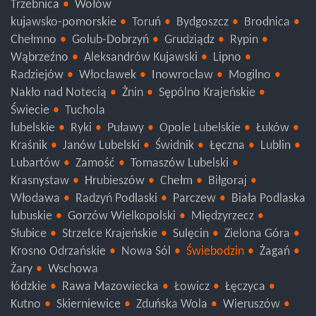
Trzebnica
Wołów
kujawsko-pomorskie
Toruń
Bydgoszcz
Brodnica
Chełmno
Golub-Dobrzyń
Grudziądz
Rypin
Wąbrzeźno
Aleksandrów Kujawski
Lipno
Radziejów
Włocławek
Inowrocław
Mogilno
Nakło nad Notecią
Żnin
Sępólno Krajeńskie
Świecie
Tuchola
lubelskie
Ryki
Puławy
Opole Lubelskie
Łuków
Kraśnik
Janów Lubelski
Świdnik
Łęczna
Lublin
Lubartów
Zamość
Tomaszów Lubelski
Krasnystaw
Hrubieszów
Chełm
Biłgoraj
Włodawa
Radzyń Podlaski
Parczew
Biała Podlaska
lubuskie
Gorzów Wielkopolski
Międzyrzecz
Słubice
Strzelce Krajeńskie
Sulęcin
Zielona Góra
Krosno Odrzańskie
Nowa Sól
Świebodzin
Żagań
Żary
Wschowa
łódzkie
Rawa Mazowiecka
Łowicz
Łęczyca
Kutno
Skierniewice
Zduńska Wola
Wieruszów