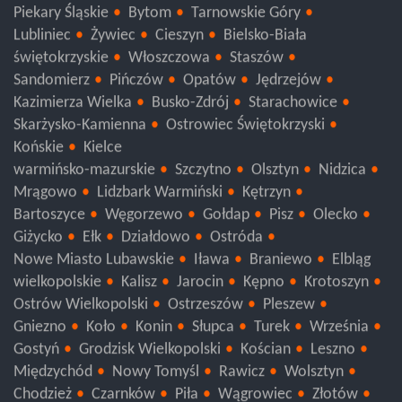
Piekary Śląskie
Bytom
Tarnowskie Góry
Lubliniec
Żywiec
Cieszyn
Bielsko-Biała
świętokrzyskie
Włoszczowa
Staszów
Sandomierz
Pińczów
Opatów
Jędrzejów
Kazimierza Wielka
Busko-Zdrój
Starachowice
Skarżysko-Kamienna
Ostrowiec Świętokrzyski
Końskie
Kielce
warmińsko-mazurskie
Szczytno
Olsztyn
Nidzica
Mrągowo
Lidzbark Warmiński
Kętrzyn
Bartoszyce
Węgorzewo
Gołdap
Pisz
Olecko
Giżycko
Ełk
Działdowo
Ostróda
Nowe Miasto Lubawskie
Iława
Braniewo
Elbląg
wielkopolskie
Kalisz
Jarocin
Kępno
Krotoszyn
Ostrów Wielkopolski
Ostrzeszów
Pleszew
Gniezno
Koło
Konin
Słupca
Turek
Września
Gostyń
Grodzisk Wielkopolski
Kościan
Leszno
Międzychód
Nowy Tomyśl
Rawicz
Wolsztyn
Chodzież
Czarnków
Piła
Wągrowiec
Złotów