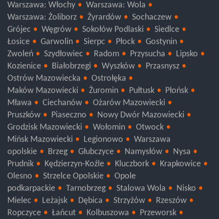
Warszawa: Włochy
Warszawa: Wola
Warszawa: Żoliborz
Żyrardów
Sochaczew
Grójec
Węgrów
Sokołów Podlaski
Siedlce
Łosice
Garwolin
Sierpc
Płock
Gostynin
Zwoleń
Szydłowiec
Radom
Przysucha
Lipsko
Kozienice
Białobrzegi
Wyszków
Przasnysz
Ostrów Mazowiecka
Ostrołęka
Maków Mazowiecki
Żuromin
Pułtusk
Płońsk
Mława
Ciechanów
Ożarów Mazowiecki
Pruszków
Piaseczno
Nowy Dwór Mazowiecki
Grodzisk Mazowiecki
Wołomin
Otwock
Mińsk Mazowiecki
Legionowo
Warszawa
opolskie
Brzeg
Głubczyce
Namysłów
Nysa
Prudnik
Kędzierzyn-Koźle
Kluczbork
Krapkowice
Olesno
Strzelce Opolskie
Opole
podkarpackie
Tarnobrzeg
Stalowa Wola
Nisko
Mielec
Leżajsk
Dębica
Strzyżów
Rzeszów
Ropczyce
Łańcut
Kolbuszowa
Przeworsk