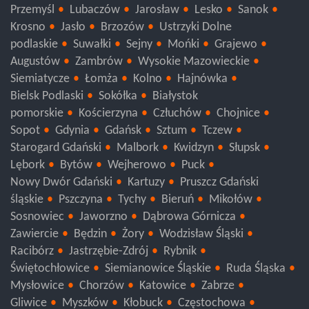
Przemyśl
Lubaczów
Jarosław
Lesko
Sanok
Krosno
Jasło
Brzozów
Ustrzyki Dolne
podlaskie
Suwałki
Sejny
Mońki
Grajewo
Augustów
Zambrów
Wysokie Mazowieckie
Siemiatycze
Łomża
Kolno
Hajnówka
Bielsk Podlaski
Sokółka
Białystok
pomorskie
Kościerzyna
Człuchów
Chojnice
Sopot
Gdynia
Gdańsk
Sztum
Tczew
Starogard Gdański
Malbork
Kwidzyn
Słupsk
Lębork
Bytów
Wejherowo
Puck
Nowy Dwór Gdański
Kartuzy
Pruszcz Gdański
śląskie
Pszczyna
Tychy
Bieruń
Mikołów
Sosnowiec
Jaworzno
Dąbrowa Górnicza
Zawiercie
Będzin
Żory
Wodzisław Śląski
Racibórz
Jastrzębie-Zdrój
Rybnik
Świętochłowice
Siemianowice Śląskie
Ruda Śląska
Mysłowice
Chorzów
Katowice
Zabrze
Gliwice
Myszków
Kłobuck
Częstochowa