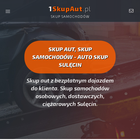
1
SkupAut
.pl
SKUP SAMOCHODÓW
AUTO SKUP SULĘCIN -
SKUP AUT CAŁYCH, SKUP
SAMOCHODÓW SULĘCIN
SKUP AUT, SKUP
SAMOCHODÓW - AUTO SKUP
SULĘCIN
Skup aut z bezpłatnym dojazdem
do klienta. Skup samochodów
osobowych, dostawczych,
ciężarowych Sulęcin.