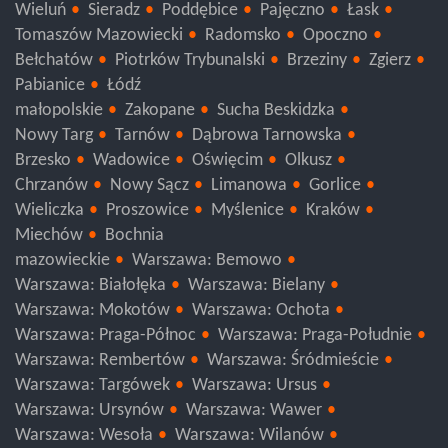
Wieluń
Sieradz
Poddębice
Pajęczno
Łask
Tomaszów Mazowiecki
Radomsko
Opoczno
Bełchatów
Piotrków Trybunalski
Brzeziny
Zgierz
Pabianice
Łódź
małopolskie
Zakopane
Sucha Beskidzka
Nowy Targ
Tarnów
Dąbrowa Tarnowska
Brzesko
Wadowice
Oświęcim
Olkusz
Chrzanów
Nowy Sącz
Limanowa
Gorlice
Wieliczka
Proszowice
Myślenice
Kraków
Miechów
Bochnia
mazowieckie
Warszawa: Bemowo
Warszawa: Białołęka
Warszawa: Bielany
Warszawa: Mokotów
Warszawa: Ochota
Warszawa: Praga-Północ
Warszawa: Praga-Południe
Warszawa: Rembertów
Warszawa: Śródmieście
Warszawa: Targówek
Warszawa: Ursus
Warszawa: Ursynów
Warszawa: Wawer
Warszawa: Wesoła
Warszawa: Wilanów