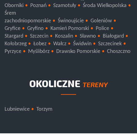
Oborniki
Poznań
Szamotuły
Środa Wielkopolska
Śrem
zachodniopomorskie
Świnoujście
Goleniów
Gryfice
Gryfino
Kamień Pomorski
Police
Stargard
Szczecin
Koszalin
Sławno
Białogard
Kołobrzeg
Łobez
Wałcz
Świdwin
Szczecinek
Pyrzyce
Myślibórz
Drawsko Pomorskie
Choszczno
OKOLICZNE
TERENY
Lubniewice
Torzym