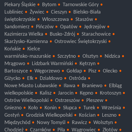
Piekary Śląskie
Bytom
Tarnowskie Góry
Lubliniec
Żywiec
Cieszyn
Bielsko-Biała
świętokrzyskie
Włoszczowa
Staszów
Sandomierz
Pińczów
Opatów
Jędrzejów
Kazimierza Wielka
Busko-Zdrój
Starachowice
Skarżysko-Kamienna
Ostrowiec Świętokrzyski
Końskie
Kielce
warmińsko-mazurskie
Szczytno
Olsztyn
Nidzica
Mrągowo
Lidzbark Warmiński
Kętrzyn
Bartoszyce
Węgorzewo
Gołdap
Pisz
Olecko
Giżycko
Ełk
Działdowo
Ostróda
Nowe Miasto Lubawskie
Iława
Braniewo
Elbląg
wielkopolskie
Kalisz
Jarocin
Kępno
Krotoszyn
Ostrów Wielkopolski
Ostrzeszów
Pleszew
Gniezno
Koło
Konin
Słupca
Turek
Września
Gostyń
Grodzisk Wielkopolski
Kościan
Leszno
Międzychód
Nowy Tomyśl
Rawicz
Wolsztyn
Chodzież
Czarnków
Piła
Wągrowiec
Złotów