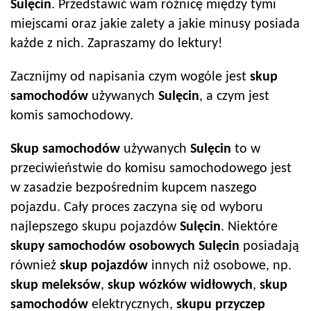
Sulęcin
. Przedstawić wam różnicę między tymi
miejscami oraz jakie zalety a jakie minusy posiada
każde z nich. Zapraszamy do lektury!
Zacznijmy od napisania czym wogóle jest
skup
samochodów
używanych
Sulęcin
, a czym jest
komis samochodowy.
Skup samochodów
używanych
Sulęcin
to w
przeciwieństwie do komisu samochodowego jest
w zasadzie bezpośrednim kupcem naszego
pojazdu. Cały proces zaczyna się od wyboru
najlepszego skupu pojazdów
Sulęcin
. Niektóre
skupy samochodów
osobowych
Sulęcin
posiadają
również
skup pojazdów
innych niż osobowe, np.
skup meleksów
,
skup wózków widłowych
,
skup
samochodów
elektrycznych,
skupu przyczep