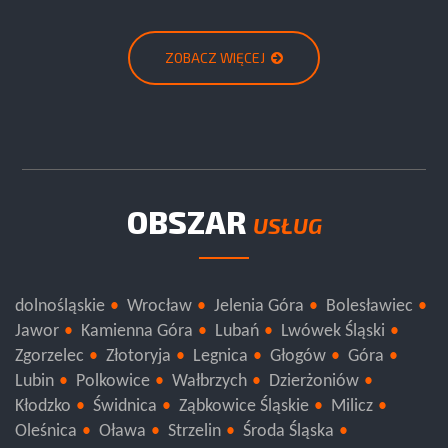
ZOBACZ WIĘCEJ
OBSZAR
USŁUG
dolnośląskie
Wrocław
Jelenia Góra
Bolesławiec
Jawor
Kamienna Góra
Lubań
Lwówek Śląski
Zgorzelec
Złotoryja
Legnica
Głogów
Góra
Lubin
Polkowice
Wałbrzych
Dzierżoniów
Kłodzko
Świdnica
Ząbkowice Śląskie
Milicz
Oleśnica
Oława
Strzelin
Środa Śląska