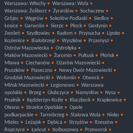
Warszawa: Włochy
Warszawa: Wola
Warszawa: Żoliborz
Żyrardów
Sochaczew
Grójec
Węgrów
Sokołów Podlaski
Siedlce
Łosice
Garwolin
Sierpc
Płock
Gostynin
Zwoleń
Szydłowiec
Radom
Przysucha
Lipsko
Kozienice
Białobrzegi
Wyszków
Przasnysz
Ostrów Mazowiecka
Ostrołęka
Maków Mazowiecki
Żuromin
Pułtusk
Płońsk
Mława
Ciechanów
Ożarów Mazowiecki
Pruszków
Piaseczno
Nowy Dwór Mazowiecki
Grodzisk Mazowiecki
Wołomin
Otwock
Mińsk Mazowiecki
Legionowo
Warszawa
opolskie
Brzeg
Głubczyce
Namysłów
Nysa
Prudnik
Kędzierzyn-Koźle
Kluczbork
Krapkowice
Olesno
Strzelce Opolskie
Opole
podkarpackie
Tarnobrzeg
Stalowa Wola
Nisko
Mielec
Leżajsk
Dębica
Strzyżów
Rzeszów
Ropczyce
Łańcut
Kolbuszowa
Przeworsk