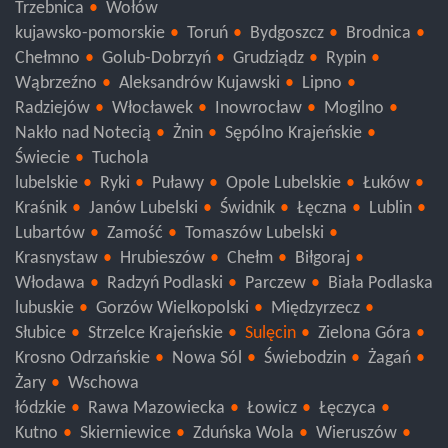
Trzebnica
Wołów
kujawsko-pomorskie
Toruń
Bydgoszcz
Brodnica
Chełmno
Golub-Dobrzyń
Grudziądz
Rypin
Wąbrzeźno
Aleksandrów Kujawski
Lipno
Radziejów
Włocławek
Inowrocław
Mogilno
Nakło nad Notecią
Żnin
Sępólno Krajeńskie
Świecie
Tuchola
lubelskie
Ryki
Puławy
Opole Lubelskie
Łuków
Kraśnik
Janów Lubelski
Świdnik
Łęczna
Lublin
Lubartów
Zamość
Tomaszów Lubelski
Krasnystaw
Hrubieszów
Chełm
Biłgoraj
Włodawa
Radzyń Podlaski
Parczew
Biała Podlaska
lubuskie
Gorzów Wielkopolski
Międzyrzecz
Słubice
Strzelce Krajeńskie
Sulęcin
Zielona Góra
Krosno Odrzańskie
Nowa Sól
Świebodzin
Żagań
Żary
Wschowa
łódzkie
Rawa Mazowiecka
Łowicz
Łęczyca
Kutno
Skierniewice
Zduńska Wola
Wieruszów