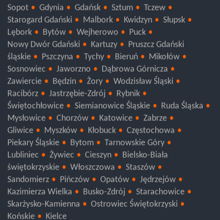
Sopot
Gdynia
Gdańsk
Sztum
Tczew
Starogard Gdański
Malbork
Kwidzyn
Słupsk
Lębork
Bytów
Wejherowo
Puck
Nowy Dwór Gdański
Kartuzy
Pruszcz Gdański
śląskie
Pszczyna
Tychy
Bieruń
Mikołów
Sosnowiec
Jaworzno
Dąbrowa Górnicza
Zawiercie
Będzin
Żory
Wodzisław Śląski
Racibórz
Jastrzębie-Zdrój
Rybnik
Świętochłowice
Siemianowice Śląskie
Ruda Śląska
Mysłowice
Chorzów
Katowice
Zabrze
Gliwice
Myszków
Kłobuck
Częstochowa
Piekary Śląskie
Bytom
Tarnowskie Góry
Lubliniec
Żywiec
Cieszyn
Bielsko-Biała
świętokrzyskie
Włoszczowa
Staszów
Sandomierz
Pińczów
Opatów
Jędrzejów
Kazimierza Wielka
Busko-Zdrój
Starachowice
Skarżysko-Kamienna
Ostrowiec Świętokrzyski
Końskie
Kielce