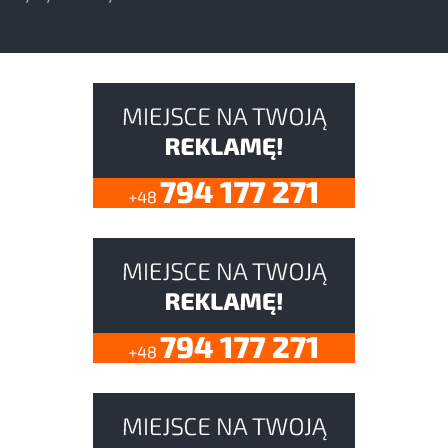
Pyrzyce
Myślibórz
Drawsko Pomorskie
Choszczno