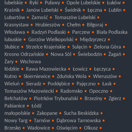
lubelskie
Ryki
Puławy
Opole Lubelskie
Łuków
Kraśnik
Janów Lubelski
Świdnik
Łęczna
Lublin
Lubartów
Zamość
Tomaszów Lubelski
Krasnystaw
Hrubieszów
Chełm
Biłgoraj
Włodawa
Radzyń Podlaski
Parczew
Biała Podlaska
lubuskie
Gorzów Wielkopolski
Międzyrzecz
Słubice
Strzelce Krajeńskie
Sulęcin
Zielona Góra
Krosno Odrzańskie
Nowa Sól
Świebodzin
Żagań
Żary
Wschowa
łódzkie
Rawa Mazowiecka
Łowicz
Łęczyca
Kutno
Skierniewice
Zduńska Wola
Wieruszów
Wieluń
Sieradz
Poddębice
Pajęczno
Łask
Tomaszów Mazowiecki
Radomsko
Opoczno
Bełchatów
Piotrków Trybunalski
Brzeziny
Zgierz
Pabianice
Łódź
małopolskie
Zakopane
Sucha Beskidzka
Nowy Targ
Tarnów
Dąbrowa Tarnowska
Brzesko
Wadowice
Oświęcim
Olkusz