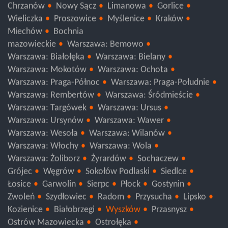
Chrzanów
Nowy Sącz
Limanowa
Gorlice
Wieliczka
Proszowice
Myślenice
Kraków
Miechów
Bochnia
mazowieckie
Warszawa: Bemowo
Warszawa: Białołęka
Warszawa: Bielany
Warszawa: Mokotów
Warszawa: Ochota
Warszawa: Praga-Północ
Warszawa: Praga-Południe
Warszawa: Rembertów
Warszawa: Śródmieście
Warszawa: Targówek
Warszawa: Ursus
Warszawa: Ursynów
Warszawa: Wawer
Warszawa: Wesoła
Warszawa: Wilanów
Warszawa: Włochy
Warszawa: Wola
Warszawa: Żoliborz
Żyrardów
Sochaczew
Grójec
Węgrów
Sokołów Podlaski
Siedlce
Łosice
Garwolin
Sierpc
Płock
Gostynin
Zwoleń
Szydłowiec
Radom
Przysucha
Lipsko
Kozienice
Białobrzegi
Wyszków
Przasnysz
Ostrów Mazowiecka
Ostrołęka