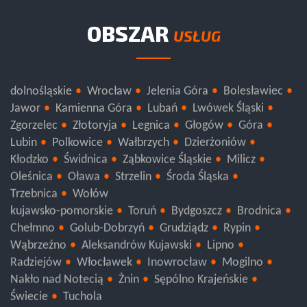
OBSZAR
USŁUG
dolnośląskie
Wrocław
Jelenia Góra
Bolesławiec
Jawor
Kamienna Góra
Lubań
Lwówek Śląski
Zgorzelec
Złotoryja
Legnica
Głogów
Góra
Lubin
Polkowice
Wałbrzych
Dzierżoniów
Kłodzko
Świdnica
Ząbkowice Śląskie
Milicz
Oleśnica
Oława
Strzelin
Środa Śląska
Trzebnica
Wołów
kujawsko-pomorskie
Toruń
Bydgoszcz
Brodnica
Chełmno
Golub-Dobrzyń
Grudziądz
Rypin
Wąbrzeźno
Aleksandrów Kujawski
Lipno
Radziejów
Włocławek
Inowrocław
Mogilno
Nakło nad Notecią
Żnin
Sępólno Krajeńskie
Świecie
Tuchola