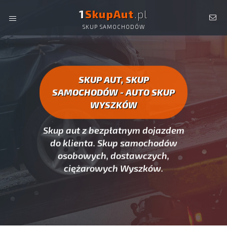
1
SkupAut
.pl
SKUP SAMOCHODÓW
AUTO SKUP WYSZKÓW -
SKUP AUT CAŁYCH, SKUP
SAMOCHODÓW WYSZKÓW
SKUP AUT, SKUP
SAMOCHODÓW - AUTO SKUP
WYSZKÓW
Skup aut z bezpłatnym dojazdem
do klienta. Skup samochodów
osobowych, dostawczych,
ciężarowych Wyszków.