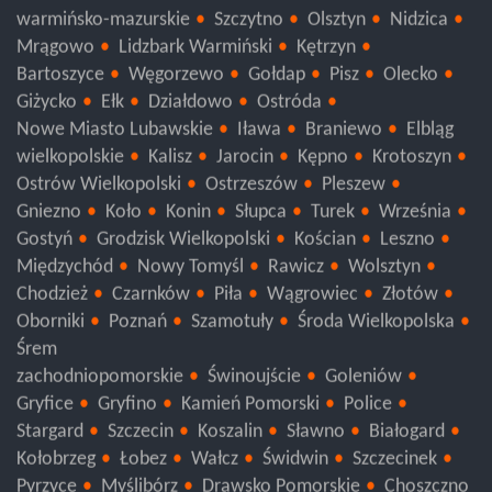
warmińsko-mazurskie
Szczytno
Olsztyn
Nidzica
Mrągowo
Lidzbark Warmiński
Kętrzyn
Bartoszyce
Węgorzewo
Gołdap
Pisz
Olecko
Giżycko
Ełk
Działdowo
Ostróda
Nowe Miasto Lubawskie
Iława
Braniewo
Elbląg
wielkopolskie
Kalisz
Jarocin
Kępno
Krotoszyn
Ostrów Wielkopolski
Ostrzeszów
Pleszew
Gniezno
Koło
Konin
Słupca
Turek
Września
Gostyń
Grodzisk Wielkopolski
Kościan
Leszno
Międzychód
Nowy Tomyśl
Rawicz
Wolsztyn
Chodzież
Czarnków
Piła
Wągrowiec
Złotów
Oborniki
Poznań
Szamotuły
Środa Wielkopolska
Śrem
zachodniopomorskie
Świnoujście
Goleniów
Gryfice
Gryfino
Kamień Pomorski
Police
Stargard
Szczecin
Koszalin
Sławno
Białogard
Kołobrzeg
Łobez
Wałcz
Świdwin
Szczecinek