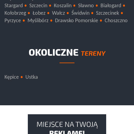
Gryfice
Gryfino
Kamień Pomorski
Police
Stargard
Szczecin
Koszalin
Sławno
Białogard
Kołobrzeg
Łobez
Wałcz
Świdwin
Szczecinek
Pyrzyce
Myślibórz
Drawsko Pomorskie
Choszczno
OKOLICZNE
TERENY
Kępice
Ustka