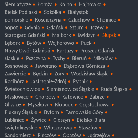
Augustów
Zambrów
Wysokie Mazowieckie
Siemiatycze
Łomża
Kolno
Hajnówka
Bielsk Podlaski
Sokółka
Białystok
pomorskie
Kościerzyna
Człuchów
Chojnice
Sopot
Gdynia
Gdańsk
Sztum
Tczew
Starogard Gdański
Malbork
Kwidzyn
Słupsk
Lębork
Bytów
Wejherowo
Puck
Nowy Dwór Gdański
Kartuzy
Pruszcz Gdański
śląskie
Pszczyna
Tychy
Bieruń
Mikołów
Sosnowiec
Jaworzno
Dąbrowa Górnicza
Zawiercie
Będzin
Żory
Wodzisław Śląski
Racibórz
Jastrzębie-Zdrój
Rybnik
Świętochłowice
Siemianowice Śląskie
Ruda Śląska
Mysłowice
Chorzów
Katowice
Zabrze
Gliwice
Myszków
Kłobuck
Częstochowa
Piekary Śląskie
Bytom
Tarnowskie Góry
Lubliniec
Żywiec
Cieszyn
Bielsko-Biała
świętokrzyskie
Włoszczowa
Staszów