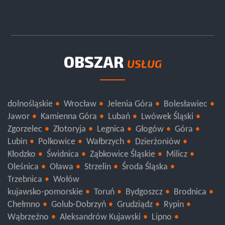
OBSZAR
USŁUG
dolnośląskie
Wrocław
Jelenia Góra
Bolesławiec
Jawor
Kamienna Góra
Lubań
Lwówek Śląski
Zgorzelec
Złotoryja
Legnica
Głogów
Góra
Lubin
Polkowice
Wałbrzych
Dzierżoniów
Kłodzko
Świdnica
Ząbkowice Śląskie
Milicz
Oleśnica
Oława
Strzelin
Środa Śląska
Trzebnica
Wołów
kujawsko-pomorskie
Toruń
Bydgoszcz
Brodnica
Chełmno
Golub-Dobrzyń
Grudziądz
Rypin