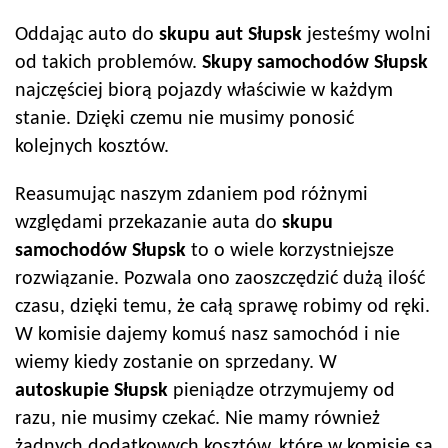
Oddając auto do
skupu aut
Słupsk
jesteśmy wolni
od takich problemów.
Skupy samochodów
Słupsk
najczęściej biorą pojazdy właściwie w każdym
stanie. Dzięki czemu nie musimy ponosić
kolejnych kosztów.
Reasumując naszym zdaniem pod różnymi
względami przekazanie auta do
skupu
samochodów
Słupsk
to o wiele korzystniejsze
rozwiązanie. Pozwala ono zaoszczędzić dużą ilość
czasu, dzięki temu, że całą sprawę robimy od ręki.
W komisie dajemy komuś nasz samochód i nie
wiemy kiedy zostanie on sprzedany. W
autoskup
ie
Słupsk
pieniądze otrzymujemy od
razu, nie musimy czekać. Nie mamy również
żadnych dodatkowych kosztów, które w komisie są