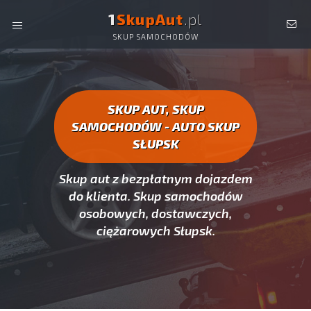
1
SkupAut
.pl
SKUP SAMOCHODÓW
AUTO SKUP SŁUPSK -
SKUP AUT CAŁYCH, SKUP
SAMOCHODÓW SŁUPSK
SKUP AUT, SKUP
SAMOCHODÓW - AUTO SKUP
SŁUPSK
Skup aut z bezpłatnym dojazdem
do klienta. Skup samochodów
osobowych, dostawczych,
ciężarowych Słupsk.