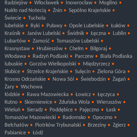
Wąbrzeźno
Aleksandrów Kujawski
Lipno
Radziejów
Włocławek
Inowrocław
Mogilno
Nakło nad Notecią
Żnin
Sępólno Krajeńskie
Świecie
Tuchola
lubelskie
Ryki
Puławy
Opole Lubelskie
Łuków
Kraśnik
Janów Lubelski
Świdnik
Łęczna
Lublin
Lubartów
Zamość
Tomaszów Lubelski
Krasnystaw
Hrubieszów
Chełm
Biłgoraj
Włodawa
Radzyń Podlaski
Parczew
Biała Podlaska
lubuskie
Gorzów Wielkopolski
Międzyrzecz
Słubice
Strzelce Krajeńskie
Sulęcin
Zielona Góra
Krosno Odrzańskie
Nowa Sól
Świebodzin
Żagań
Żary
Wschowa
łódzkie
Rawa Mazowiecka
Łowicz
Łęczyca
Kutno
Skierniewice
Zduńska Wola
Wieruszów
Wieluń
Sieradz
Poddębice
Pajęczno
Łask
Tomaszów Mazowiecki
Radomsko
Opoczno
Bełchatów
Piotrków Trybunalski
Brzeziny
Zgierz