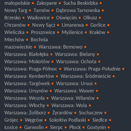
Pabianice
Łódź
małopolskie
Zakopane
Sucha Beskidzka
Nowy Targ
Tarnów
Dąbrowa Tarnowska
Brzesko
Wadowice
Oświęcim
Olkusz
Chrzanów
Nowy Sącz
Limanowa
Gorlice
Wieliczka
Proszowice
Myślenice
Kraków
Miechów
Bochnia
mazowieckie
Warszawa: Bemowo
Warszawa: Białołęka
Warszawa: Bielany
Warszawa: Mokotów
Warszawa: Ochota
Warszawa: Praga-Północ
Warszawa: Praga-Południe
Warszawa: Rembertów
Warszawa: Śródmieście
Warszawa: Targówek
Warszawa: Ursus
Warszawa: Ursynów
Warszawa: Wawer
Warszawa: Wesoła
Warszawa: Wilanów
Warszawa: Włochy
Warszawa: Wola
Warszawa: Żoliborz
Żyrardów
Sochaczew
Grójec
Węgrów
Sokołów Podlaski
Siedlce