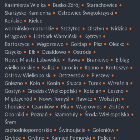
Sandomierz
Pińczów
Opatów
Jędrzejów
Kazimierza Wielka
Busko-Zdrój
Starachowice
Skarżysko-Kamienna
Ostrowiec Świętokrzyski
Końskie
Kielce
warmińsko-mazurskie
Szczytno
Olsztyn
Nidzica
Mrągowo
Lidzbark Warmiński
Kętrzyn
Bartoszyce
Węgorzewo
Gołdap
Pisz
Olecko
Giżycko
Ełk
Działdowo
Ostróda
Nowe Miasto Lubawskie
Iława
Braniewo
Elbląg
wielkopolskie
Kalisz
Jarocin
Kępno
Krotoszyn
Ostrów Wielkopolski
Ostrzeszów
Pleszew
Gniezno
Koło
Konin
Słupca
Turek
Września
Gostyń
Grodzisk Wielkopolski
Kościan
Leszno
Międzychód
Nowy Tomyśl
Rawicz
Wolsztyn
Chodzież
Czarnków
Piła
Wągrowiec
Złotów
Oborniki
Poznań
Szamotuły
Środa Wielkopolska
Śrem
zachodniopomorskie
Świnoujście
Goleniów