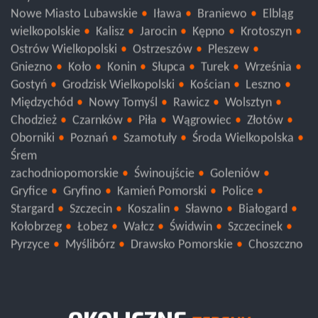
Giżycko
Ełk
Działdowo
Ostróda
Nowe Miasto Lubawskie
Iława
Braniewo
Elbląg
wielkopolskie
Kalisz
Jarocin
Kępno
Krotoszyn
Ostrów Wielkopolski
Ostrzeszów
Pleszew
Gniezno
Koło
Konin
Słupca
Turek
Września
Gostyń
Grodzisk Wielkopolski
Kościan
Leszno
Międzychód
Nowy Tomyśl
Rawicz
Wolsztyn
Chodzież
Czarnków
Piła
Wągrowiec
Złotów
Oborniki
Poznań
Szamotuły
Środa Wielkopolska
Śrem
zachodniopomorskie
Świnoujście
Goleniów
Gryfice
Gryfino
Kamień Pomorski
Police
Stargard
Szczecin
Koszalin
Sławno
Białogard
Kołobrzeg
Łobez
Wałcz
Świdwin
Szczecinek
Pyrzyce
Myślibórz
Drawsko Pomorskie
Choszczno