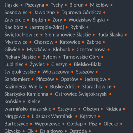
Nowy Dwór Gdański
Kartuzy
Pruszcz Gdański
śląskie
Pszczyna
Tychy
Bieruń
Mikołów
Sosnowiec
Jaworzno
Dąbrowa Górnicza
Zawiercie
Będzin
Żory
Wodzisław Śląski
Racibórz
Jastrzębie-Zdrój
Rybnik
Świętochłowice
Siemianowice Śląskie
Ruda Śląska
Mysłowice
Chorzów
Katowice
Zabrze
Gliwice
Myszków
Kłobuck
Częstochowa
Piekary Śląskie
Bytom
Tarnowskie Góry
Lubliniec
Żywiec
Cieszyn
Bielsko-Biała
świętokrzyskie
Włoszczowa
Staszów
Sandomierz
Pińczów
Opatów
Jędrzejów
Kazimierza Wielka
Busko-Zdrój
Starachowice
Skarżysko-Kamienna
Ostrowiec Świętokrzyski
Końskie
Kielce
warmińsko-mazurskie
Szczytno
Olsztyn
Nidzica
Mrągowo
Lidzbark Warmiński
Kętrzyn
Bartoszyce
Węgorzewo
Gołdap
Pisz
Olecko