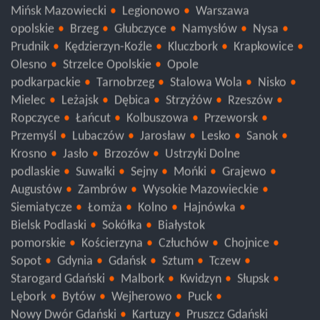
Grodzisk Mazowiecki
Wołomin
Otwock
Mińsk Mazowiecki
Legionowo
Warszawa
opolskie
Brzeg
Głubczyce
Namysłów
Nysa
Prudnik
Kędzierzyn-Koźle
Kluczbork
Krapkowice
Olesno
Strzelce Opolskie
Opole
podkarpackie
Tarnobrzeg
Stalowa Wola
Nisko
Mielec
Leżajsk
Dębica
Strzyżów
Rzeszów
Ropczyce
Łańcut
Kolbuszowa
Przeworsk
Przemyśl
Lubaczów
Jarosław
Lesko
Sanok
Krosno
Jasło
Brzozów
Ustrzyki Dolne
podlaskie
Suwałki
Sejny
Mońki
Grajewo
Augustów
Zambrów
Wysokie Mazowieckie
Siemiatycze
Łomża
Kolno
Hajnówka
Bielsk Podlaski
Sokółka
Białystok
pomorskie
Kościerzyna
Człuchów
Chojnice
Sopot
Gdynia
Gdańsk
Sztum
Tczew
Starogard Gdański
Malbork
Kwidzyn
Słupsk
Lębork
Bytów
Wejherowo
Puck