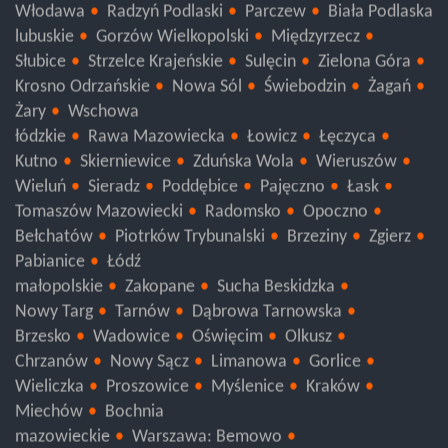
Krasnystaw
Hrubieszów
Chełm
Biłgoraj
Włodawa
Radzyń Podlaski
Parczew
Biała Podlaska
lubuskie
Gorzów Wielkopolski
Międzyrzecz
Słubice
Strzelce Krajeńskie
Sulęcin
Zielona Góra
Krosno Odrzańskie
Nowa Sól
Świebodzin
Żagań
Żary
Wschowa
łódzkie
Rawa Mazowiecka
Łowicz
Łęczyca
Kutno
Skierniewice
Zduńska Wola
Wieruszów
Wieluń
Sieradz
Poddębice
Pajęczno
Łask
Tomaszów Mazowiecki
Radomsko
Opoczno
Bełchatów
Piotrków Trybunalski
Brzeziny
Zgierz
Pabianice
Łódź
małopolskie
Zakopane
Sucha Beskidzka
Nowy Targ
Tarnów
Dąbrowa Tarnowska
Brzesko
Wadowice
Oświęcim
Olkusz
Chrzanów
Nowy Sącz
Limanowa
Gorlice
Wieliczka
Proszowice
Myślenice
Kraków
Miechów
Bochnia