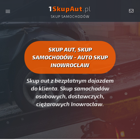
1
SkupAut
.pl
SKUP SAMOCHODÓW
AUTO SKUP INOWROCŁAW -
SKUP AUT CAŁYCH, SKUP
SAMOCHODÓW INOWROCŁAW
SKUP AUT, SKUP
SAMOCHODÓW - AUTO SKUP
INOWROCŁAW
Skup aut z bezpłatnym dojazdem
do klienta. Skup samochodów
osobowych, dostawczych,
ciężarowych Inowrocław.