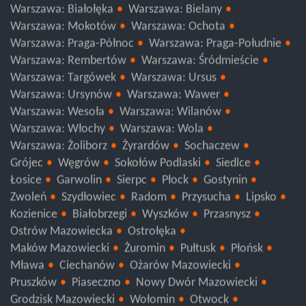
mazowieckie
Warszawa: Bemowo
Warszawa: Białołęka
Warszawa: Bielany
Warszawa: Mokotów
Warszawa: Ochota
Warszawa: Praga-Północ
Warszawa: Praga-Południe
Warszawa: Rembertów
Warszawa: Śródmieście
Warszawa: Targówek
Warszawa: Ursus
Warszawa: Ursynów
Warszawa: Wawer
Warszawa: Wesoła
Warszawa: Wilanów
Warszawa: Włochy
Warszawa: Wola
Warszawa: Żoliborz
Żyrardów
Sochaczew
Grójec
Węgrów
Sokołów Podlaski
Siedlce
Łosice
Garwolin
Sierpc
Płock
Gostynin
Zwoleń
Szydłowiec
Radom
Przysucha
Lipsko
Kozienice
Białobrzegi
Wyszków
Przasnysz
Ostrów Mazowiecka
Ostrołęka
Maków Mazowiecki
Żuromin
Pułtusk
Płońsk
Mława
Ciechanów
Ożarów Mazowiecki
Pruszków
Piaseczno
Nowy Dwór Mazowiecki