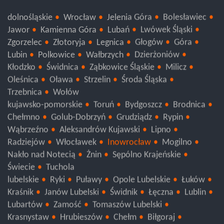
dolnośląskie
Wrocław
Jelenia Góra
Bolesławiec
Jawor
Kamienna Góra
Lubań
Lwówek Śląski
Zgorzelec
Złotoryja
Legnica
Głogów
Góra
Lubin
Polkowice
Wałbrzych
Dzierżoniów
Kłodzko
Świdnica
Ząbkowice Śląskie
Milicz
Oleśnica
Oława
Strzelin
Środa Śląska
Trzebnica
Wołów
kujawsko-pomorskie
Toruń
Bydgoszcz
Brodnica
Chełmno
Golub-Dobrzyń
Grudziądz
Rypin
Wąbrzeźno
Aleksandrów Kujawski
Lipno
Radziejów
Włocławek
Inowrocław
Mogilno
Nakło nad Notecią
Żnin
Sępólno Krajeńskie
Świecie
Tuchola
lubelskie
Ryki
Puławy
Opole Lubelskie
Łuków
Kraśnik
Janów Lubelski
Świdnik
Łęczna
Lublin
Lubartów
Zamość
Tomaszów Lubelski