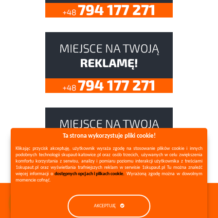
Ta strona wykorzystuje pliki cookie!
Klikając przycisk akceptuję, użytkownik wyraża zgodę na stosowanie plików cookie i innych
podobnych technologii skupaut-katowice.pl oraz osób trzecich, używanych w celu zwiększenia
komfortu korzystania z serwisu, analizy i pomiaru poziomu interakcji użytkownika z treściami
1skupaut.pl oraz wyświetlania trafniejszych reklam w serwisie 1skupaut.pl Tu można znaleźć
więcej informacji o
dostępnych opcjach i plikach cookie.
Wyrażoną zgodę można w dowolnym
momencie cofnąć.
Copyright ©
1skupaut.pl
2026 All Rights Reserved |
AKCEPTUJĘ
Polityka prywatności
Mapa strony