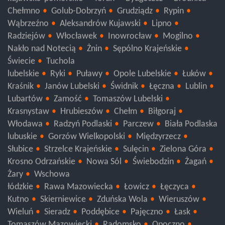
kujawsko-pomorskie
Toruń
Bydgoszcz
Brodnica
Chełmno
Golub-Dobrzyń
Grudziądz
Rypin
Wąbrzeźno
Aleksandrów Kujawski
Lipno
Radziejów
Włocławek
Inowrocław
Mogilno
Nakło nad Notecią
Żnin
Sępólno Krajeńskie
Świecie
Tuchola
lubelskie
Ryki
Puławy
Opole Lubelskie
Łuków
Kraśnik
Janów Lubelski
Świdnik
Łęczna
Lublin
Lubartów
Zamość
Tomaszów Lubelski
Krasnystaw
Hrubieszów
Chełm
Biłgoraj
Włodawa
Radzyń Podlaski
Parczew
Biała Podlaska
lubuskie
Gorzów Wielkopolski
Międzyrzecz
Słubice
Strzelce Krajeńskie
Sulęcin
Zielona Góra
Krosno Odrzańskie
Nowa Sól
Świebodzin
Żagań
Żary
Wschowa
łódzkie
Rawa Mazowiecka
Łowicz
Łęczyca
Kutno
Skierniewice
Zduńska Wola
Wieruszów
Wieluń
Sieradz
Poddębice
Pajęczno
Łask