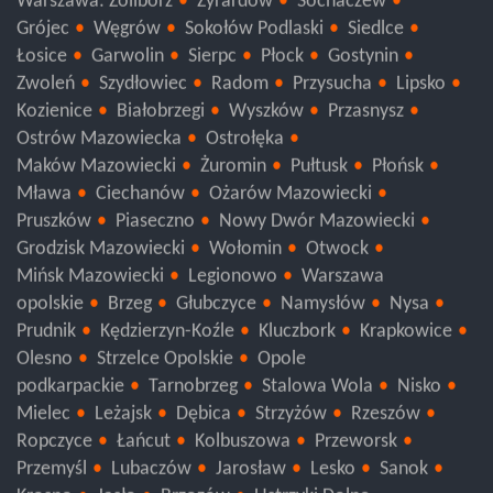
Warszawa: Żoliborz
Żyrardów
Sochaczew
Grójec
Węgrów
Sokołów Podlaski
Siedlce
Łosice
Garwolin
Sierpc
Płock
Gostynin
Zwoleń
Szydłowiec
Radom
Przysucha
Lipsko
Kozienice
Białobrzegi
Wyszków
Przasnysz
Ostrów Mazowiecka
Ostrołęka
Maków Mazowiecki
Żuromin
Pułtusk
Płońsk
Mława
Ciechanów
Ożarów Mazowiecki
Pruszków
Piaseczno
Nowy Dwór Mazowiecki
Grodzisk Mazowiecki
Wołomin
Otwock
Mińsk Mazowiecki
Legionowo
Warszawa
opolskie
Brzeg
Głubczyce
Namysłów
Nysa
Prudnik
Kędzierzyn-Koźle
Kluczbork
Krapkowice
Olesno
Strzelce Opolskie
Opole
podkarpackie
Tarnobrzeg
Stalowa Wola
Nisko
Mielec
Leżajsk
Dębica
Strzyżów
Rzeszów
Ropczyce
Łańcut
Kolbuszowa
Przeworsk
Przemyśl
Lubaczów
Jarosław
Lesko
Sanok