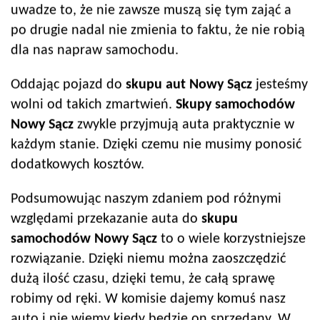
uwadze to, że nie zawsze muszą się tym zająć a
po drugie nadal nie zmienia to faktu, że nie robią
dla nas napraw samochodu.
Oddając pojazd do
skupu aut
Nowy Sącz
jesteśmy
wolni od takich zmartwień.
Skupy samochodów
Nowy Sącz
zwykle przyjmują auta praktycznie w
każdym stanie. Dzięki czemu nie musimy ponosić
dodatkowych kosztów.
Podsumowując naszym zdaniem pod różnymi
względami przekazanie auta do
skupu
samochodów
Nowy Sącz
to o wiele korzystniejsze
rozwiązanie. Dzięki niemu można zaoszczędzić
dużą ilość czasu, dzięki temu, że całą sprawę
robimy od ręki. W komisie dajemy komuś nasz
auto i nie wiemy kiedy będzie on sprzedany. W