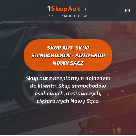
1
SkupAut
.pl
SKUP SAMOCHODÓW
AUTO SKUP NOWY SĄCZ -
SKUP AUT CAŁYCH, SKUP
SAMOCHODÓW NOWY SĄCZ
SKUP AUT, SKUP
SAMOCHODÓW - AUTO SKUP
NOWY SĄCZ
Skup aut z bezpłatnym dojazdem
do klienta. Skup samochodów
osobowych, dostawczych,
ciężarowych Nowy Sącz.