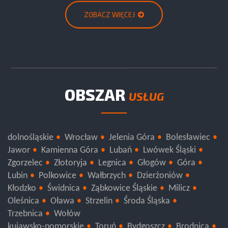
ZOBACZ WIĘCEJ
OBSZAR
USŁUG
dolnośląskie
Wrocław
Jelenia Góra
Bolesławiec
Jawor
Kamienna Góra
Lubań
Lwówek Śląski
Zgorzelec
Złotoryja
Legnica
Głogów
Góra
Lubin
Polkowice
Wałbrzych
Dzierżoniów
Kłodzko
Świdnica
Ząbkowice Śląskie
Milicz
Oleśnica
Oława
Strzelin
Środa Śląska
Trzebnica
Wołów