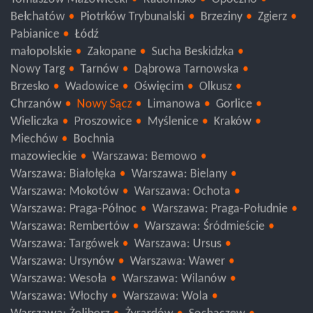
Tomaszów Mazowiecki
Radomsko
Opoczno
Bełchatów
Piotrków Trybunalski
Brzeziny
Zgierz
Pabianice
Łódź
małopolskie
Zakopane
Sucha Beskidzka
Nowy Targ
Tarnów
Dąbrowa Tarnowska
Brzesko
Wadowice
Oświęcim
Olkusz
Chrzanów
Nowy Sącz
Limanowa
Gorlice
Wieliczka
Proszowice
Myślenice
Kraków
Miechów
Bochnia
mazowieckie
Warszawa: Bemowo
Warszawa: Białołęka
Warszawa: Bielany
Warszawa: Mokotów
Warszawa: Ochota
Warszawa: Praga-Północ
Warszawa: Praga-Południe
Warszawa: Rembertów
Warszawa: Śródmieście
Warszawa: Targówek
Warszawa: Ursus
Warszawa: Ursynów
Warszawa: Wawer
Warszawa: Wesoła
Warszawa: Wilanów
Warszawa: Włochy
Warszawa: Wola