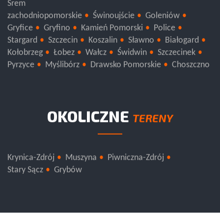
Śrem
zachodniopomorskie
Świnoujście
Goleniów
Gryfice
Gryfino
Kamień Pomorski
Police
Stargard
Szczecin
Koszalin
Sławno
Białogard
Kołobrzeg
Łobez
Wałcz
Świdwin
Szczecinek
Pyrzyce
Myślibórz
Drawsko Pomorskie
Choszczno
OKOLICZNE
TERENY
Krynica-Zdrój
Muszyna
Piwniczna-Zdrój
Stary Sącz
Grybów