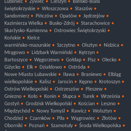
Lubliniec
Żywiec
Cieszyn
Bielsko-Biała
świętokrzyskie
Włoszczowa
Staszów
Sandomierz
Pińczów
Opatów
Jędrzejów
Kazimierza Wielka
Busko-Zdrój
Starachowice
Skarżysko-Kamienna
Ostrowiec Świętokrzyski
Końskie
Kielce
warmińsko-mazurskie
Szczytno
Olsztyn
Nidzica
Mrągowo
Lidzbark Warmiński
Kętrzyn
Bartoszyce
Węgorzewo
Gołdap
Pisz
Olecko
Giżycko
Ełk
Działdowo
Ostróda
Nowe Miasto Lubawskie
Iława
Braniewo
Elbląg
wielkopolskie
Kalisz
Jarocin
Kępno
Krotoszyn
Ostrów Wielkopolski
Ostrzeszów
Pleszew
Gniezno
Koło
Konin
Słupca
Turek
Września
Gostyń
Grodzisk Wielkopolski
Kościan
Leszno
Międzychód
Nowy Tomyśl
Rawicz
Wolsztyn
Chodzież
Czarnków
Piła
Wągrowiec
Złotów
Oborniki
Poznań
Szamotuły
Środa Wielkopolska