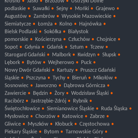
Krosno
Jasło
Brzozów
Ustrzyki Dolne
podlaskie
Suwałki
Sejny
Mońki
Grajewo
Augustów
Zambrów
Wysokie Mazowieckie
Siemiatycze
Łomża
Kolno
Hajnówka
Bielsk Podlaski
Sokółka
Białystok
pomorskie
Kościerzyna
Człuchów
Chojnice
Sopot
Gdynia
Gdańsk
Sztum
Tczew
Starogard Gdański
Malbork
Kwidzyn
Słupsk
Lębork
Bytów
Wejherowo
Puck
Nowy Dwór Gdański
Kartuzy
Pruszcz Gdański
śląskie
Pszczyna
Tychy
Bieruń
Mikołów
Sosnowiec
Jaworzno
Dąbrowa Górnicza
Zawiercie
Będzin
Żory
Wodzisław Śląski
Racibórz
Jastrzębie-Zdrój
Rybnik
Świętochłowice
Siemianowice Śląskie
Ruda Śląska
Mysłowice
Chorzów
Katowice
Zabrze
Gliwice
Myszków
Kłobuck
Częstochowa
Piekary Śląskie
Bytom
Tarnowskie Góry