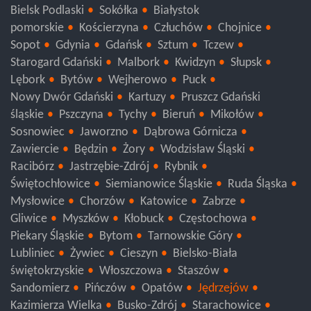
Bielsk Podlaski
Sokółka
Białystok
pomorskie
Kościerzyna
Człuchów
Chojnice
Sopot
Gdynia
Gdańsk
Sztum
Tczew
Starogard Gdański
Malbork
Kwidzyn
Słupsk
Lębork
Bytów
Wejherowo
Puck
Nowy Dwór Gdański
Kartuzy
Pruszcz Gdański
śląskie
Pszczyna
Tychy
Bieruń
Mikołów
Sosnowiec
Jaworzno
Dąbrowa Górnicza
Zawiercie
Będzin
Żory
Wodzisław Śląski
Racibórz
Jastrzębie-Zdrój
Rybnik
Świętochłowice
Siemianowice Śląskie
Ruda Śląska
Mysłowice
Chorzów
Katowice
Zabrze
Gliwice
Myszków
Kłobuck
Częstochowa
Piekary Śląskie
Bytom
Tarnowskie Góry
Lubliniec
Żywiec
Cieszyn
Bielsko-Biała
świętokrzyskie
Włoszczowa
Staszów
Sandomierz
Pińczów
Opatów
Jędrzejów
Kazimierza Wielka
Busko-Zdrój
Starachowice