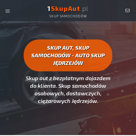
1
SkupAut
.pl
SKUP SAMOCHODÓW
AUTO SKUP JĘDRZEJÓW -
SKUP AUT CAŁYCH, SKUP
SAMOCHODÓW JĘDRZEJÓW
SKUP AUT, SKUP
SAMOCHODÓW - AUTO SKUP
JĘDRZEJÓW
Skup aut z bezpłatnym dojazdem
do klienta. Skup samochodów
osobowych, dostawczych,
ciężarowych Jędrzejów.