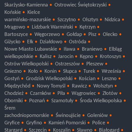
Skarżysko-Kamienna
Ostrowiec Świętokrzyski
Końskie
Kielce
warmińsko-mazurskie
Szczytno
Olsztyn
Nidzica
Mrągowo
Lidzbark Warmiński
Kętrzyn
Bartoszyce
Węgorzewo
Gołdap
Pisz
Olecko
Giżycko
Ełk
Działdowo
Ostróda
Nowe Miasto Lubawskie
Iława
Braniewo
Elbląg
wielkopolskie
Kalisz
Jarocin
Kępno
Krotoszyn
Ostrów Wielkopolski
Ostrzeszów
Pleszew
Gniezno
Koło
Konin
Słupca
Turek
Września
Gostyń
Grodzisk Wielkopolski
Kościan
Leszno
Międzychód
Nowy Tomyśl
Rawicz
Wolsztyn
Chodzież
Czarnków
Piła
Wągrowiec
Złotów
Oborniki
Poznań
Szamotuły
Środa Wielkopolska
Śrem
zachodniopomorskie
Świnoujście
Goleniów
Gryfice
Gryfino
Kamień Pomorski
Police