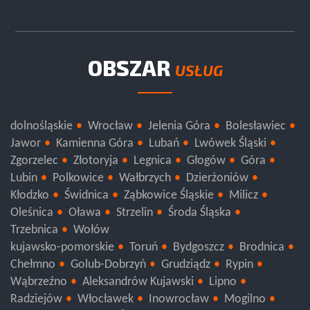
OBSZAR
USŁUG
dolnośląskie
Wrocław
Jelenia Góra
Bolesławiec
Jawor
Kamienna Góra
Lubań
Lwówek Śląski
Zgorzelec
Złotoryja
Legnica
Głogów
Góra
Lubin
Polkowice
Wałbrzych
Dzierżoniów
Kłodzko
Świdnica
Ząbkowice Śląskie
Milicz
Oleśnica
Oława
Strzelin
Środa Śląska
Trzebnica
Wołów
kujawsko-pomorskie
Toruń
Bydgoszcz
Brodnica
Chełmno
Golub-Dobrzyń
Grudziądz
Rypin
Wąbrzeźno
Aleksandrów Kujawski
Lipno
Radziejów
Włocławek
Inowrocław
Mogilno