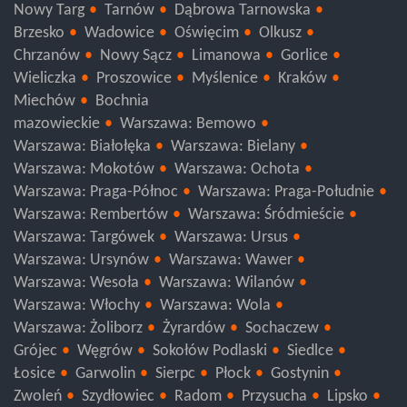
Nowy Targ
Tarnów
Dąbrowa Tarnowska
Brzesko
Wadowice
Oświęcim
Olkusz
Chrzanów
Nowy Sącz
Limanowa
Gorlice
Wieliczka
Proszowice
Myślenice
Kraków
Miechów
Bochnia
mazowieckie
Warszawa: Bemowo
Warszawa: Białołęka
Warszawa: Bielany
Warszawa: Mokotów
Warszawa: Ochota
Warszawa: Praga-Północ
Warszawa: Praga-Południe
Warszawa: Rembertów
Warszawa: Śródmieście
Warszawa: Targówek
Warszawa: Ursus
Warszawa: Ursynów
Warszawa: Wawer
Warszawa: Wesoła
Warszawa: Wilanów
Warszawa: Włochy
Warszawa: Wola
Warszawa: Żoliborz
Żyrardów
Sochaczew
Grójec
Węgrów
Sokołów Podlaski
Siedlce
Łosice
Garwolin
Sierpc
Płock
Gostynin
Zwoleń
Szydłowiec
Radom
Przysucha
Lipsko