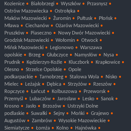
Kozienice
Białobrzegi
Wyszków
Przasnysz
Ostrów Mazowiecka
Ostrołęka
Maków Mazowiecki
Żuromin
Pułtusk
Płońsk
Mława
Ciechanów
Ożarów Mazowiecki
Pruszków
Piaseczno
Nowy Dwór Mazowiecki
Grodzisk Mazowiecki
Wołomin
Otwock
Mińsk Mazowiecki
Legionowo
Warszawa
opolskie
Brzeg
Głubczyce
Namysłów
Nysa
Prudnik
Kędzierzyn-Koźle
Kluczbork
Krapkowice
Olesno
Strzelce Opolskie
Opole
podkarpackie
Tarnobrzeg
Stalowa Wola
Nisko
Mielec
Leżajsk
Dębica
Strzyżów
Rzeszów
Ropczyce
Łańcut
Kolbuszowa
Przeworsk
Przemyśl
Lubaczów
Jarosław
Lesko
Sanok
Krosno
Jasło
Brzozów
Ustrzyki Dolne
podlaskie
Suwałki
Sejny
Mońki
Grajewo
Augustów
Zambrów
Wysokie Mazowieckie
Siemiatycze
Łomża
Kolno
Hajnówka