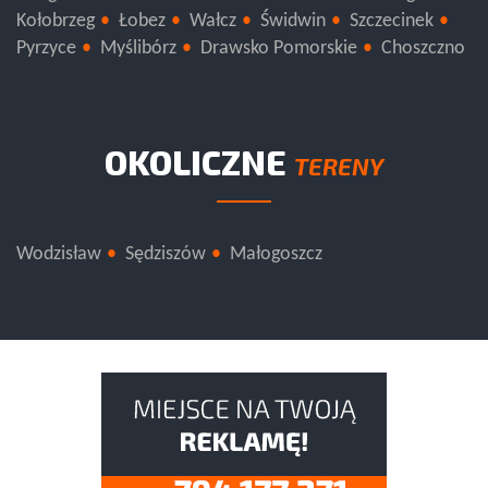
Stargard
Szczecin
Koszalin
Sławno
Białogard
Kołobrzeg
Łobez
Wałcz
Świdwin
Szczecinek
Pyrzyce
Myślibórz
Drawsko Pomorskie
Choszczno
OKOLICZNE
TERENY
Wodzisław
Sędziszów
Małogoszcz