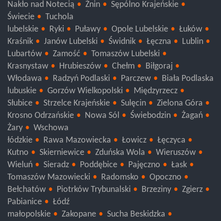
Nakło nad Notecią
Żnin
Sępólno Krajeńskie
Świecie
Tuchola
lubelskie
Ryki
Puławy
Opole Lubelskie
Łuków
Kraśnik
Janów Lubelski
Świdnik
Łęczna
Lublin
Lubartów
Zamość
Tomaszów Lubelski
Krasnystaw
Hrubieszów
Chełm
Biłgoraj
Włodawa
Radzyń Podlaski
Parczew
Biała Podlaska
lubuskie
Gorzów Wielkopolski
Międzyrzecz
Słubice
Strzelce Krajeńskie
Sulęcin
Zielona Góra
Krosno Odrzańskie
Nowa Sól
Świebodzin
Żagań
Żary
Wschowa
łódzkie
Rawa Mazowiecka
Łowicz
Łęczyca
Kutno
Skierniewice
Zduńska Wola
Wieruszów
Wieluń
Sieradz
Poddębice
Pajęczno
Łask
Tomaszów Mazowiecki
Radomsko
Opoczno
Bełchatów
Piotrków Trybunalski
Brzeziny
Zgierz
Pabianice
Łódź
małopolskie
Zakopane
Sucha Beskidzka