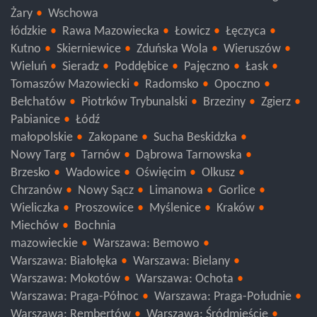
Krosno Odrzańskie
Nowa Sól
Świebodzin
Żagań
Żary
Wschowa
łódzkie
Rawa Mazowiecka
Łowicz
Łęczyca
Kutno
Skierniewice
Zduńska Wola
Wieruszów
Wieluń
Sieradz
Poddębice
Pajęczno
Łask
Tomaszów Mazowiecki
Radomsko
Opoczno
Bełchatów
Piotrków Trybunalski
Brzeziny
Zgierz
Pabianice
Łódź
małopolskie
Zakopane
Sucha Beskidzka
Nowy Targ
Tarnów
Dąbrowa Tarnowska
Brzesko
Wadowice
Oświęcim
Olkusz
Chrzanów
Nowy Sącz
Limanowa
Gorlice
Wieliczka
Proszowice
Myślenice
Kraków
Miechów
Bochnia
mazowieckie
Warszawa: Bemowo
Warszawa: Białołęka
Warszawa: Bielany
Warszawa: Mokotów
Warszawa: Ochota
Warszawa: Praga-Północ
Warszawa: Praga-Południe