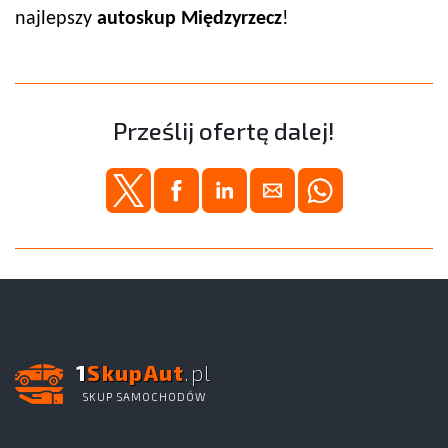
najlepszy
autoskup
Międzyrzecz
!
Prześlij ofertę dalej!
1
SkupAut
.pl
SKUP SAMOCHODÓW