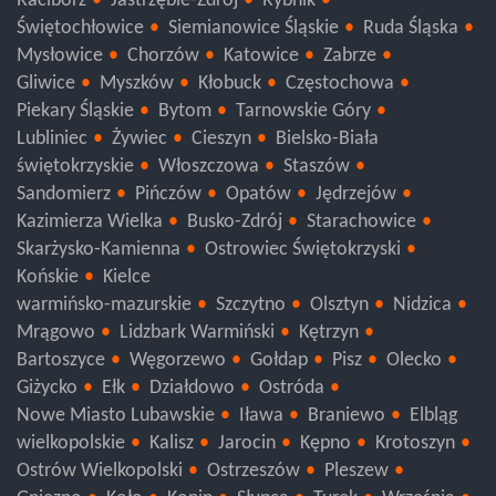
Racibórz
Jastrzębie-Zdrój
Rybnik
Świętochłowice
Siemianowice Śląskie
Ruda Śląska
Mysłowice
Chorzów
Katowice
Zabrze
Gliwice
Myszków
Kłobuck
Częstochowa
Piekary Śląskie
Bytom
Tarnowskie Góry
Lubliniec
Żywiec
Cieszyn
Bielsko-Biała
świętokrzyskie
Włoszczowa
Staszów
Sandomierz
Pińczów
Opatów
Jędrzejów
Kazimierza Wielka
Busko-Zdrój
Starachowice
Skarżysko-Kamienna
Ostrowiec Świętokrzyski
Końskie
Kielce
warmińsko-mazurskie
Szczytno
Olsztyn
Nidzica
Mrągowo
Lidzbark Warmiński
Kętrzyn
Bartoszyce
Węgorzewo
Gołdap
Pisz
Olecko
Giżycko
Ełk
Działdowo
Ostróda
Nowe Miasto Lubawskie
Iława
Braniewo
Elbląg
wielkopolskie
Kalisz
Jarocin
Kępno
Krotoszyn
Ostrów Wielkopolski
Ostrzeszów
Pleszew