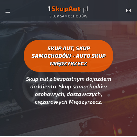
1
SkupAut
.pl
SKUP SAMOCHODÓW
AUTO SKUP MIĘDZYRZECZ -
SKUP AUT CAŁYCH, SKUP
SAMOCHODÓW MIĘDZYRZECZ
SKUP AUT, SKUP
SAMOCHODÓW - AUTO SKUP
MIĘDZYRZECZ
Skup aut z bezpłatnym dojazdem
do klienta. Skup samochodów
osobowych, dostawczych,
ciężarowych Międzyrzecz.