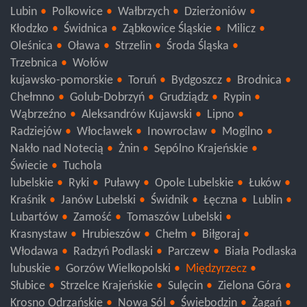
Lubin
Polkowice
Wałbrzych
Dzierżoniów
Kłodzko
Świdnica
Ząbkowice Śląskie
Milicz
Oleśnica
Oława
Strzelin
Środa Śląska
Trzebnica
Wołów
kujawsko-pomorskie
Toruń
Bydgoszcz
Brodnica
Chełmno
Golub-Dobrzyń
Grudziądz
Rypin
Wąbrzeźno
Aleksandrów Kujawski
Lipno
Radziejów
Włocławek
Inowrocław
Mogilno
Nakło nad Notecią
Żnin
Sępólno Krajeńskie
Świecie
Tuchola
lubelskie
Ryki
Puławy
Opole Lubelskie
Łuków
Kraśnik
Janów Lubelski
Świdnik
Łęczna
Lublin
Lubartów
Zamość
Tomaszów Lubelski
Krasnystaw
Hrubieszów
Chełm
Biłgoraj
Włodawa
Radzyń Podlaski
Parczew
Biała Podlaska
lubuskie
Gorzów Wielkopolski
Międzyrzecz
Słubice
Strzelce Krajeńskie
Sulęcin
Zielona Góra