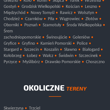
Gniezno
Koło
Konin
Słupca
Turek
Września
Gostyń
Grodzisk Wielkopolski
Kościan
Leszno
Międzychód
Nowy Tomyśl
Rawicz
Wolsztyn
Chodzież
Czarnków
Piła
Wągrowiec
Złotów
Oborniki
Poznań
Szamotuły
Środa Wielkopolska
Śrem
zachodniopomorskie
Świnoujście
Goleniów
Gryfice
Gryfino
Kamień Pomorski
Police
Stargard
Szczecin
Koszalin
Sławno
Białogard
Kołobrzeg
Łobez
Wałcz
Świdwin
Szczecinek
Pyrzyce
Myślibórz
Drawsko Pomorskie
Choszczno
OKOLICZNE
TERENY
Skwierzyna
Trzciel