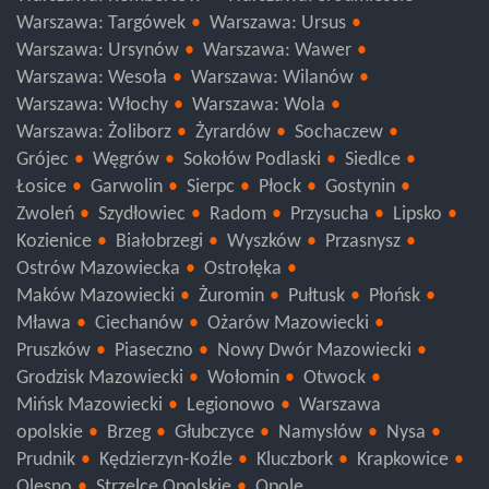
Warszawa: Rembertów
Warszawa: Śródmieście
Warszawa: Targówek
Warszawa: Ursus
Warszawa: Ursynów
Warszawa: Wawer
Warszawa: Wesoła
Warszawa: Wilanów
Warszawa: Włochy
Warszawa: Wola
Warszawa: Żoliborz
Żyrardów
Sochaczew
Grójec
Węgrów
Sokołów Podlaski
Siedlce
Łosice
Garwolin
Sierpc
Płock
Gostynin
Zwoleń
Szydłowiec
Radom
Przysucha
Lipsko
Kozienice
Białobrzegi
Wyszków
Przasnysz
Ostrów Mazowiecka
Ostrołęka
Maków Mazowiecki
Żuromin
Pułtusk
Płońsk
Mława
Ciechanów
Ożarów Mazowiecki
Pruszków
Piaseczno
Nowy Dwór Mazowiecki
Grodzisk Mazowiecki
Wołomin
Otwock
Mińsk Mazowiecki
Legionowo
Warszawa
opolskie
Brzeg
Głubczyce
Namysłów
Nysa
Prudnik
Kędzierzyn-Koźle
Kluczbork
Krapkowice