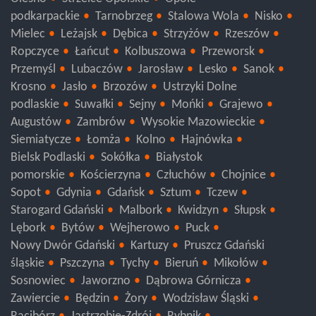
Olesno
Strzelce Opolskie
Opole
podkarpackie
Tarnobrzeg
Stalowa Wola
Nisko
Mielec
Leżajsk
Dębica
Strzyżów
Rzeszów
Ropczyce
Łańcut
Kolbuszowa
Przeworsk
Przemyśl
Lubaczów
Jarosław
Lesko
Sanok
Krosno
Jasło
Brzozów
Ustrzyki Dolne
podlaskie
Suwałki
Sejny
Mońki
Grajewo
Augustów
Zambrów
Wysokie Mazowieckie
Siemiatycze
Łomża
Kolno
Hajnówka
Bielsk Podlaski
Sokółka
Białystok
pomorskie
Kościerzyna
Człuchów
Chojnice
Sopot
Gdynia
Gdańsk
Sztum
Tczew
Starogard Gdański
Malbork
Kwidzyn
Słupsk
Lębork
Bytów
Wejherowo
Puck
Nowy Dwór Gdański
Kartuzy
Pruszcz Gdański
śląskie
Pszczyna
Tychy
Bieruń
Mikołów
Sosnowiec
Jaworzno
Dąbrowa Górnicza
Zawiercie
Będzin
Żory
Wodzisław Śląski