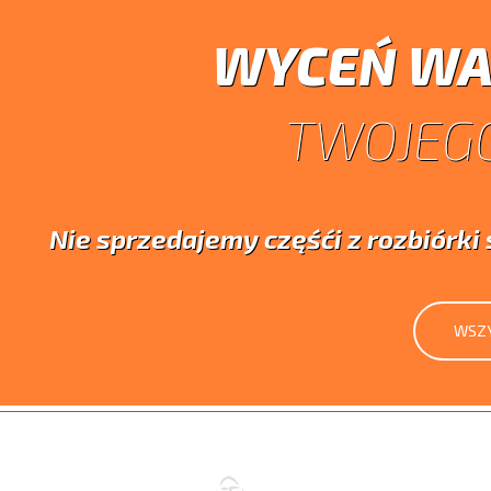
WYCEŃ WA
TWOJEGO
Nie sprzedajemy częśći z rozbiórk
WSZY