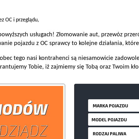
z OC i przeglądu,
a powyższych usługach! Złomowanie aut, przewóz prze
anie pojazdu z OC sprawcy to kolejne działania, któr
bec tego nasi kontrahenci są niesamowicie zadowolen
rantujemy Tobie, iż zajmiemy się Tobą oraz Twoim kł
HODÓW
DZIĄDZ