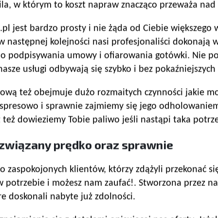
wila, w którym to koszt napraw znacząco przeważa nad
 jest bardzo prosty i nie żąda od Ciebie większego wy
następnej kolejności nasi profesjonaliści dokonają wy
do podpisywania umowy i ofiarowania gotówki. Nie poz
nasze usługi odbywają się szybko i bez pokaźniejszych
ową też obejmuje dużo rozmaitych czynności jakie m
spresowo i sprawnie zajmiemy się jego odholowanie
też dowieziemy Tobie paliwo jeśli nastąpi taka potrz
ozwiązany prędko oraz sprawnie
zaspokojonych klientów, którzy zdążyli przekonać się
w potrzebie i możesz nam zaufać!. Stworzona przez n
e doskonali nabyte już zdolności.