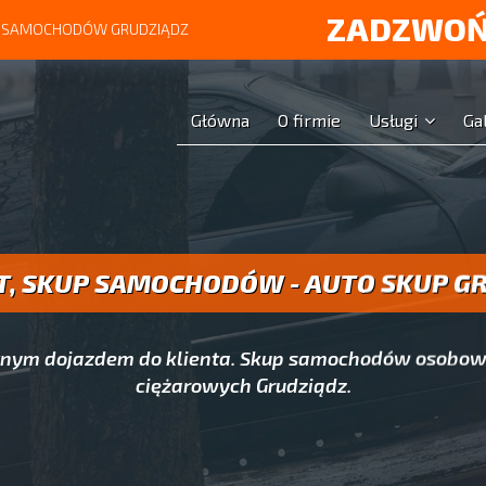
ZADZWOŃ
UP SAMOCHODÓW GRUDZIĄDZ
Główna
O firmie
Usługi
Ga
T, SKUP SAMOCHODÓW - AUTO SKUP G
atnym dojazdem do klienta. Skup samochodów osobow
ciężarowych Grudziądz.