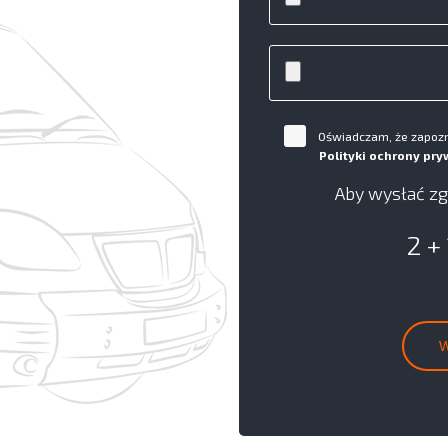
Oświadczam, że zapozna
Polityki ochrony pry
Aby wysłać zg
2 +