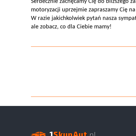
Serdecznie zachęcamy Cię do bliższego zaz
motoryzacji uprzejmie zapraszamy Cię na
W razie jakichkolwiek pytań nasza sympa
ale zobacz, co dla Ciebie mamy!
1
SkupAut
.pl