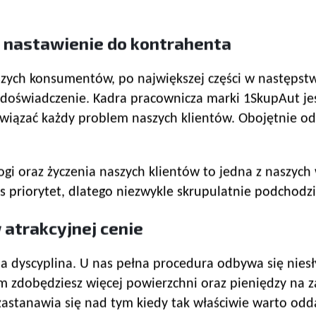
e nastawienie do kontrahenta
h konsumentów, po największej części w następstwie
doświadczenie. Kadra pracownicza marki 1SkupAut je
wiązać każdy problem naszych klientów. Obojętnie od u
gi oraz życzenia naszych klientów to jedna z naszyc
s priorytet, dlatego niezwykle skrupulatnie podchod
 atrakcyjnej cenie
dyscyplina. U nas pełna procedura odbywa się niesły
nam zdobędziesz więcej powierzchni oraz pieniędzy na
astanawia się nad tym kiedy tak właściwie warto od