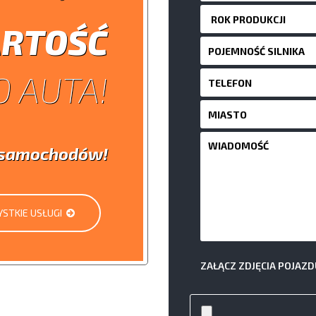
RTOŚĆ
 AUTA!
i samochodów!
STKIE USŁUGI
ZAŁĄCZ ZDJĘCIA POJAZD