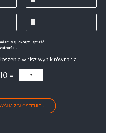
łem się i akceptuję treść
watności.
łoszenie wpisz wynik równania
 10 =