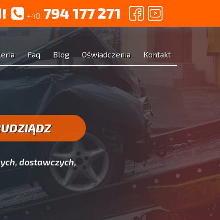
!
794 177 271
+48
leria
Faq
Blog
Oświadczenia
Kontakt
RUDZIĄDZ
ych, dostawczych,