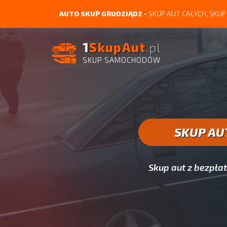
AUTO SKUP GRUDZIĄDZ -
SKUP AUT CAŁYCH, SK
1
SkupAut
.pl
SKUP SAMOCHODÓW
SKUP AU
Skup aut z bezpł