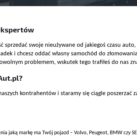
 ekspertów
ć sprzedać swoje nieużywane od jakiegoś czasu auto, 
wypadek i chcesz oddać własny samochód do złomowani
dowolnym problemem, wskutek tego trafiłeś do nas zn
ut.pl?
zych kontrahentów i staramy się ciągle poszerzać zak
ia jaką markę ma Twój pojazd – Volvo, Peugeot, BMW czy SEA