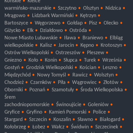
Końskie
Kielce
warmińsko-mazurskie
Szczytno
Olsztyn
Nidzica
Mrągowo
Lidzbark Warmiński
Kętrzyn
Bartoszyce
Węgorzewo
Gołdap
Pisz
Olecko
Giżycko
Ełk
Działdowo
Ostróda
Nowe Miasto Lubawskie
Iława
Braniewo
Elbląg
wielkopolskie
Kalisz
Jarocin
Kępno
Krotoszyn
Ostrów Wielkopolski
Ostrzeszów
Pleszew
Gniezno
Koło
Konin
Słupca
Turek
Września
Gostyń
Grodzisk Wielkopolski
Kościan
Leszno
Międzychód
Nowy Tomyśl
Rawicz
Wolsztyn
Chodzież
Czarnków
Piła
Wągrowiec
Złotów
Oborniki
Poznań
Szamotuły
Środa Wielkopolska
Śrem
zachodniopomorskie
Świnoujście
Goleniów
Gryfice
Gryfino
Kamień Pomorski
Police
Stargard
Szczecin
Koszalin
Sławno
Białogard
Kołobrzeg
Łobez
Wałcz
Świdwin
Szczecinek