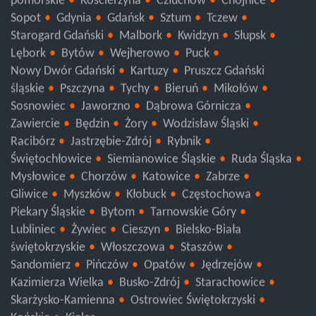
pomorskie
Kościerzyna
Człuchów
Chojnice
Sopot
Gdynia
Gdańsk
Sztum
Tczew
Starogard Gdański
Malbork
Kwidzyn
Słupsk
Lębork
Bytów
Wejherowo
Puck
Nowy Dwór Gdański
Kartuzy
Pruszcz Gdański
śląskie
Pszczyna
Tychy
Bieruń
Mikołów
Sosnowiec
Jaworzno
Dąbrowa Górnicza
Zawiercie
Będzin
Żory
Wodzisław Śląski
Racibórz
Jastrzębie-Zdrój
Rybnik
Świętochłowice
Siemianowice Śląskie
Ruda Śląska
Mysłowice
Chorzów
Katowice
Zabrze
Gliwice
Myszków
Kłobuck
Częstochowa
Piekary Śląskie
Bytom
Tarnowskie Góry
Lubliniec
Żywiec
Cieszyn
Bielsko-Biała
świętokrzyskie
Włoszczowa
Staszów
Sandomierz
Pińczów
Opatów
Jędrzejów
Kazimierza Wielka
Busko-Zdrój
Starachowice
Skarżysko-Kamienna
Ostrowiec Świętokrzyski