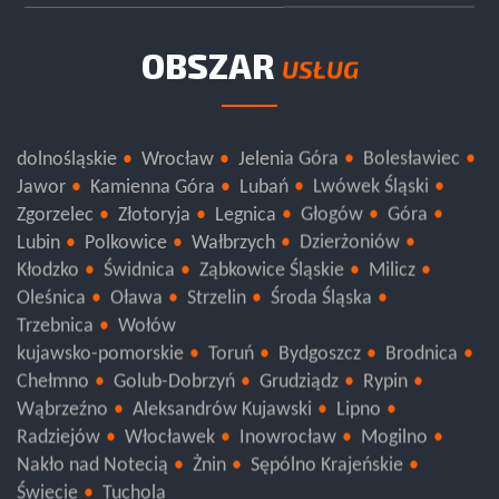
OBSZAR
USŁUG
dolnośląskie
Wrocław
Jelenia Góra
Bolesławiec
Jawor
Kamienna Góra
Lubań
Lwówek Śląski
Zgorzelec
Złotoryja
Legnica
Głogów
Góra
Lubin
Polkowice
Wałbrzych
Dzierżoniów
Kłodzko
Świdnica
Ząbkowice Śląskie
Milicz
Oleśnica
Oława
Strzelin
Środa Śląska
Trzebnica
Wołów
kujawsko-pomorskie
Toruń
Bydgoszcz
Brodnica
Chełmno
Golub-Dobrzyń
Grudziądz
Rypin
Wąbrzeźno
Aleksandrów Kujawski
Lipno
Radziejów
Włocławek
Inowrocław
Mogilno
Nakło nad Notecią
Żnin
Sępólno Krajeńskie