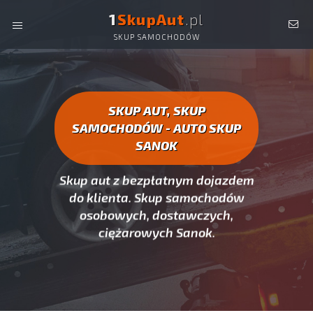
1
SkupAut
.pl
SKUP SAMOCHODÓW
AUTO SKUP SANOK -
SKUP AUT CAŁYCH, SKUP
SAMOCHODÓW SANOK
SKUP AUT, SKUP
SAMOCHODÓW - AUTO SKUP
SANOK
Skup aut z bezpłatnym dojazdem
do klienta. Skup samochodów
osobowych, dostawczych,
ciężarowych Sanok.