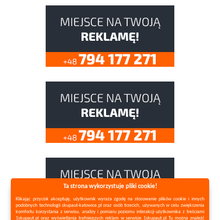
Ta strona wykorzystuje pliki cookie!
Klikając przycisk akceptuję, użytkownik wyraża zgodę na stosowanie plików cookie i innych
podobnych technologii skupaut-katowice.pl oraz osób trzecich, używanych w celu zwiększenia
komfortu korzystania z serwisu, analizy i pomiaru poziomu interakcji użytkownika z treściami
1skupaut.pl oraz wyświetlania trafniejszych reklam w serwisie 1skupaut.pl Tu można znaleźć