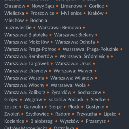
Brzesko
Wadowice
Oświęcim
Olkusz
Chrzanów
Nowy Sącz
Limanowa
Gorlice
Wieliczka
Proszowice
Myślenice
Kraków
Miechów
Bochnia
mazowieckie
Warszawa: Bemowo
Warszawa: Białołęka
Warszawa: Bielany
Warszawa: Mokotów
Warszawa: Ochota
Warszawa: Praga-Północ
Warszawa: Praga-Południe
Warszawa: Rembertów
Warszawa: Śródmieście
Warszawa: Targówek
Warszawa: Ursus
Warszawa: Ursynów
Warszawa: Wawer
Warszawa: Wesoła
Warszawa: Wilanów
Warszawa: Włochy
Warszawa: Wola
Warszawa: Żoliborz
Żyrardów
Sochaczew
Grójec
Węgrów
Sokołów Podlaski
Siedlce
Łosice
Garwolin
Sierpc
Płock
Gostynin
Zwoleń
Szydłowiec
Radom
Przysucha
Lipsko
Kozienice
Białobrzegi
Wyszków
Przasnysz