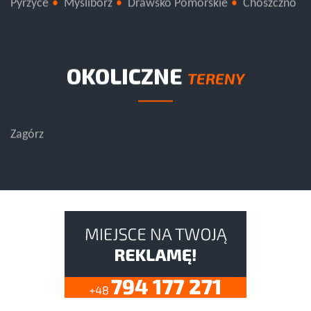
Pyrzyce
Myślibórz
Drawsko Pomorskie
Choszczno
OKOLICZNE
TERENY
Zagórz