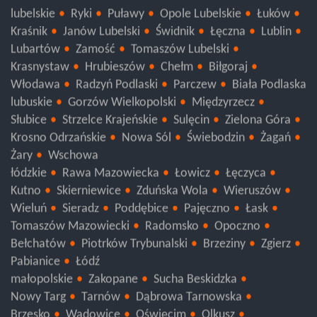
Świecie
Tuchola
lubelskie
Ryki
Puławy
Opole Lubelskie
Łuków
Kraśnik
Janów Lubelski
Świdnik
Łęczna
Lublin
Lubartów
Zamość
Tomaszów Lubelski
Krasnystaw
Hrubieszów
Chełm
Biłgoraj
Włodawa
Radzyń Podlaski
Parczew
Biała Podlaska
lubuskie
Gorzów Wielkopolski
Międzyrzecz
Słubice
Strzelce Krajeńskie
Sulęcin
Zielona Góra
Krosno Odrzańskie
Nowa Sól
Świebodzin
Żagań
Żary
Wschowa
łódzkie
Rawa Mazowiecka
Łowicz
Łęczyca
Kutno
Skierniewice
Zduńska Wola
Wieruszów
Wieluń
Sieradz
Poddębice
Pajęczno
Łask
Tomaszów Mazowiecki
Radomsko
Opoczno
Bełchatów
Piotrków Trybunalski
Brzeziny
Zgierz
Pabianice
Łódź
małopolskie
Zakopane
Sucha Beskidzka
Nowy Targ
Tarnów
Dąbrowa Tarnowska