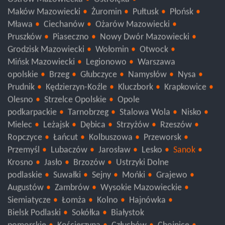
Ostrów Mazowiecka
Ostrołęka
Maków Mazowiecki
Żuromin
Pułtusk
Płońsk
Mława
Ciechanów
Ożarów Mazowiecki
Pruszków
Piaseczno
Nowy Dwór Mazowiecki
Grodzisk Mazowiecki
Wołomin
Otwock
Mińsk Mazowiecki
Legionowo
Warszawa
opolskie
Brzeg
Głubczyce
Namysłów
Nysa
Prudnik
Kędzierzyn-Koźle
Kluczbork
Krapkowice
Olesno
Strzelce Opolskie
Opole
podkarpackie
Tarnobrzeg
Stalowa Wola
Nisko
Mielec
Leżajsk
Dębica
Strzyżów
Rzeszów
Ropczyce
Łańcut
Kolbuszowa
Przeworsk
Przemyśl
Lubaczów
Jarosław
Lesko
Sanok
Krosno
Jasło
Brzozów
Ustrzyki Dolne
podlaskie
Suwałki
Sejny
Mońki
Grajewo
Augustów
Zambrów
Wysokie Mazowieckie
Siemiatycze
Łomża
Kolno
Hajnówka
Bielsk Podlaski
Sokółka
Białystok