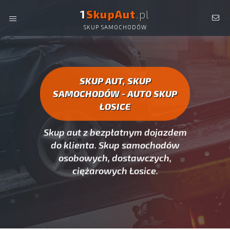
1
SkupAut
.pl
SKUP SAMOCHODÓW
AUTO SKUP ŁOSICE -
SKUP AUT CAŁYCH, SKUP
SAMOCHODÓW ŁOSICE
SKUP AUT, SKUP
SAMOCHODÓW - AUTO SKUP
ŁOSICE
Skup aut z bezpłatnym dojazdem
do klienta. Skup samochodów
osobowych, dostawczych,
ciężarowych Łosice.