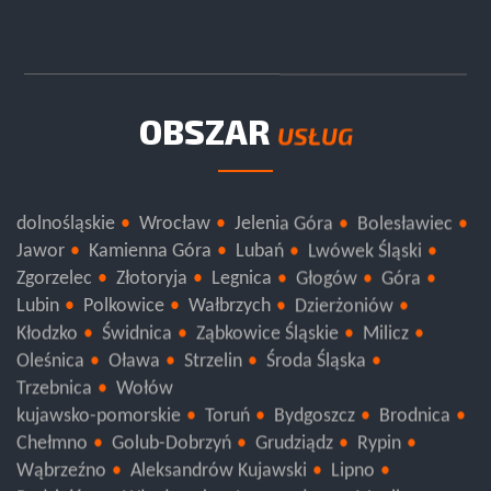
OBSZAR
USŁUG
dolnośląskie
Wrocław
Jelenia Góra
Bolesławiec
Jawor
Kamienna Góra
Lubań
Lwówek Śląski
Zgorzelec
Złotoryja
Legnica
Głogów
Góra
Lubin
Polkowice
Wałbrzych
Dzierżoniów
Kłodzko
Świdnica
Ząbkowice Śląskie
Milicz
Oleśnica
Oława
Strzelin
Środa Śląska
Trzebnica
Wołów
kujawsko-pomorskie
Toruń
Bydgoszcz
Brodnica
Chełmno
Golub-Dobrzyń
Grudziądz
Rypin