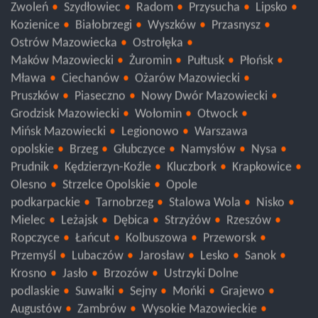
Łosice
Garwolin
Sierpc
Płock
Gostynin
Zwoleń
Szydłowiec
Radom
Przysucha
Lipsko
Kozienice
Białobrzegi
Wyszków
Przasnysz
Ostrów Mazowiecka
Ostrołęka
Maków Mazowiecki
Żuromin
Pułtusk
Płońsk
Mława
Ciechanów
Ożarów Mazowiecki
Pruszków
Piaseczno
Nowy Dwór Mazowiecki
Grodzisk Mazowiecki
Wołomin
Otwock
Mińsk Mazowiecki
Legionowo
Warszawa
opolskie
Brzeg
Głubczyce
Namysłów
Nysa
Prudnik
Kędzierzyn-Koźle
Kluczbork
Krapkowice
Olesno
Strzelce Opolskie
Opole
podkarpackie
Tarnobrzeg
Stalowa Wola
Nisko
Mielec
Leżajsk
Dębica
Strzyżów
Rzeszów
Ropczyce
Łańcut
Kolbuszowa
Przeworsk
Przemyśl
Lubaczów
Jarosław
Lesko
Sanok
Krosno
Jasło
Brzozów
Ustrzyki Dolne
podlaskie
Suwałki
Sejny
Mońki
Grajewo