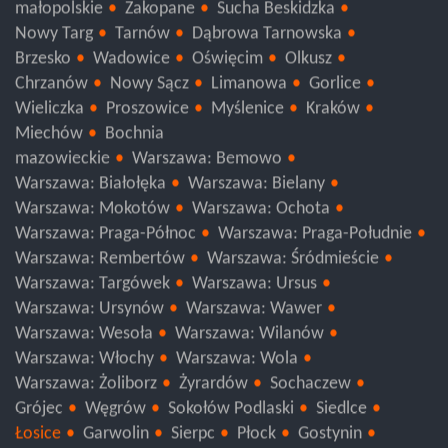
Pabianice
Łódź
małopolskie
Zakopane
Sucha Beskidzka
Nowy Targ
Tarnów
Dąbrowa Tarnowska
Brzesko
Wadowice
Oświęcim
Olkusz
Chrzanów
Nowy Sącz
Limanowa
Gorlice
Wieliczka
Proszowice
Myślenice
Kraków
Miechów
Bochnia
mazowieckie
Warszawa: Bemowo
Warszawa: Białołęka
Warszawa: Bielany
Warszawa: Mokotów
Warszawa: Ochota
Warszawa: Praga-Północ
Warszawa: Praga-Południe
Warszawa: Rembertów
Warszawa: Śródmieście
Warszawa: Targówek
Warszawa: Ursus
Warszawa: Ursynów
Warszawa: Wawer
Warszawa: Wesoła
Warszawa: Wilanów
Warszawa: Włochy
Warszawa: Wola
Warszawa: Żoliborz
Żyrardów
Sochaczew
Grójec
Węgrów
Sokołów Podlaski
Siedlce