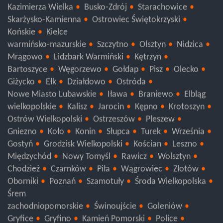
Sandomierz
Pińczów
Opatów
Jędrzejów
Kazimierza Wielka
Busko-Zdrój
Starachowice
Skarżysko-Kamienna
Ostrowiec Świętokrzyski
Końskie
Kielce
warmińsko-mazurskie
Szczytno
Olsztyn
Nidzica
Mrągowo
Lidzbark Warmiński
Kętrzyn
Bartoszyce
Węgorzewo
Gołdap
Pisz
Olecko
Giżycko
Ełk
Działdowo
Ostróda
Nowe Miasto Lubawskie
Iława
Braniewo
Elbląg
wielkopolskie
Kalisz
Jarocin
Kępno
Krotoszyn
Ostrów Wielkopolski
Ostrzeszów
Pleszew
Gniezno
Koło
Konin
Słupca
Turek
Września
Gostyń
Grodzisk Wielkopolski
Kościan
Leszno
Międzychód
Nowy Tomyśl
Rawicz
Wolsztyn
Chodzież
Czarnków
Piła
Wągrowiec
Złotów
Oborniki
Poznań
Szamotuły
Środa Wielkopolska
Śrem
zachodniopomorskie
Świnoujście
Goleniów