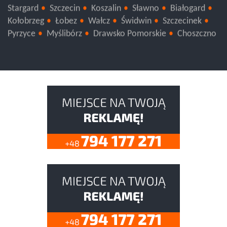
Gryfice
Gryfino
Kamień Pomorski
Police
Stargard
Szczecin
Koszalin
Sławno
Białogard
Kołobrzeg
Łobez
Wałcz
Świdwin
Szczecinek
Pyrzyce
Myślibórz
Drawsko Pomorskie
Choszczno