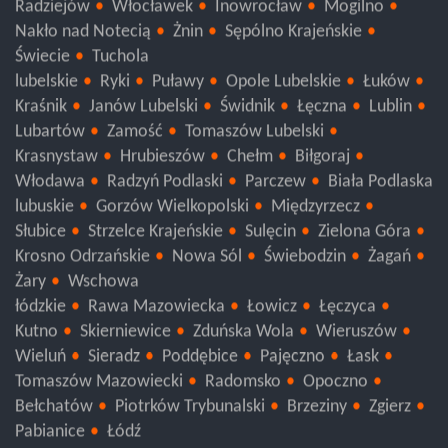
Wąbrzeźno
Aleksandrów Kujawski
Lipno
Radziejów
Włocławek
Inowrocław
Mogilno
Nakło nad Notecią
Żnin
Sępólno Krajeńskie
Świecie
Tuchola
lubelskie
Ryki
Puławy
Opole Lubelskie
Łuków
Kraśnik
Janów Lubelski
Świdnik
Łęczna
Lublin
Lubartów
Zamość
Tomaszów Lubelski
Krasnystaw
Hrubieszów
Chełm
Biłgoraj
Włodawa
Radzyń Podlaski
Parczew
Biała Podlaska
lubuskie
Gorzów Wielkopolski
Międzyrzecz
Słubice
Strzelce Krajeńskie
Sulęcin
Zielona Góra
Krosno Odrzańskie
Nowa Sól
Świebodzin
Żagań
Żary
Wschowa
łódzkie
Rawa Mazowiecka
Łowicz
Łęczyca
Kutno
Skierniewice
Zduńska Wola
Wieruszów
Wieluń
Sieradz
Poddębice
Pajęczno
Łask
Tomaszów Mazowiecki
Radomsko
Opoczno
Bełchatów
Piotrków Trybunalski
Brzeziny
Zgierz