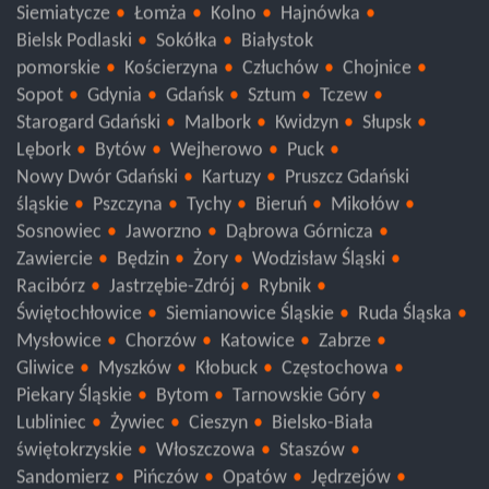
Augustów
Zambrów
Wysokie Mazowieckie
Siemiatycze
Łomża
Kolno
Hajnówka
Bielsk Podlaski
Sokółka
Białystok
pomorskie
Kościerzyna
Człuchów
Chojnice
Sopot
Gdynia
Gdańsk
Sztum
Tczew
Starogard Gdański
Malbork
Kwidzyn
Słupsk
Lębork
Bytów
Wejherowo
Puck
Nowy Dwór Gdański
Kartuzy
Pruszcz Gdański
śląskie
Pszczyna
Tychy
Bieruń
Mikołów
Sosnowiec
Jaworzno
Dąbrowa Górnicza
Zawiercie
Będzin
Żory
Wodzisław Śląski
Racibórz
Jastrzębie-Zdrój
Rybnik
Świętochłowice
Siemianowice Śląskie
Ruda Śląska
Mysłowice
Chorzów
Katowice
Zabrze
Gliwice
Myszków
Kłobuck
Częstochowa
Piekary Śląskie
Bytom
Tarnowskie Góry
Lubliniec
Żywiec
Cieszyn
Bielsko-Biała
świętokrzyskie
Włoszczowa
Staszów