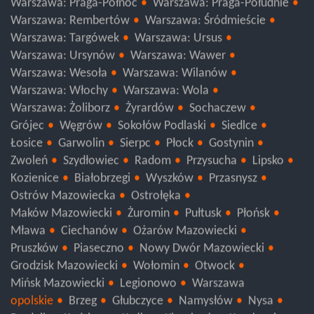
Warszawa: Praga-Północ
Warszawa: Praga-Południe
Warszawa: Rembertów
Warszawa: Śródmieście
Warszawa: Targówek
Warszawa: Ursus
Warszawa: Ursynów
Warszawa: Wawer
Warszawa: Wesoła
Warszawa: Wilanów
Warszawa: Włochy
Warszawa: Wola
Warszawa: Żoliborz
Żyrardów
Sochaczew
Grójec
Węgrów
Sokołów Podlaski
Siedlce
Łosice
Garwolin
Sierpc
Płock
Gostynin
Zwoleń
Szydłowiec
Radom
Przysucha
Lipsko
Kozienice
Białobrzegi
Wyszków
Przasnysz
Ostrów Mazowiecka
Ostrołęka
Maków Mazowiecki
Żuromin
Pułtusk
Płońsk
Mława
Ciechanów
Ożarów Mazowiecki
Pruszków
Piaseczno
Nowy Dwór Mazowiecki
Grodzisk Mazowiecki
Wołomin
Otwock
Mińsk Mazowiecki
Legionowo
Warszawa
opolskie
Brzeg
Głubczyce
Namysłów
Nysa