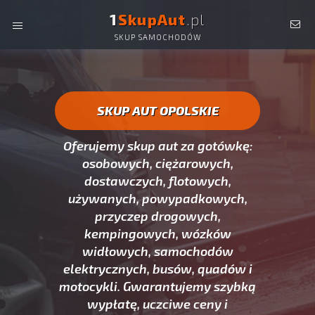
1
SkupAut
.pl
SKUP SAMOCHODÓW
SKUP AUT OPOLSKIE -
OSOBOWYCH, DOSTAWCZYCH,
CIĘŻAROWYCH, UŻYWANYCH ORAZ POWYPADKOWYCH.
SKUP AUT OPOLSKIE
Oferujemy skup aut za gotówkę:
osobowych, ciężarowych,
dostawczych, flotowych,
używanych, powypadkowych,
przyczep drogowych,
kempingowych, wózków
widłowych, samochodów
elektrycznych, busów, quadów i
motocykli. Gwarantujemy szybką
wypłatę, uczciwe ceny i