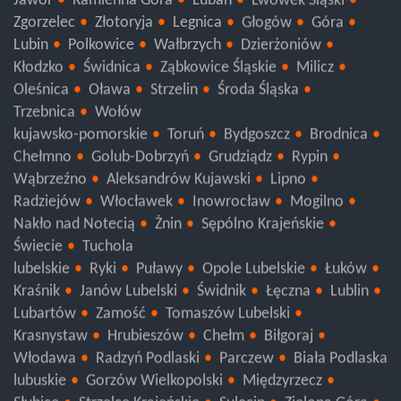
Jawor
Kamienna Góra
Lubań
Lwówek Śląski
Zgorzelec
Złotoryja
Legnica
Głogów
Góra
Lubin
Polkowice
Wałbrzych
Dzierżoniów
Kłodzko
Świdnica
Ząbkowice Śląskie
Milicz
Oleśnica
Oława
Strzelin
Środa Śląska
Trzebnica
Wołów
kujawsko-pomorskie
Toruń
Bydgoszcz
Brodnica
Chełmno
Golub-Dobrzyń
Grudziądz
Rypin
Wąbrzeźno
Aleksandrów Kujawski
Lipno
Radziejów
Włocławek
Inowrocław
Mogilno
Nakło nad Notecią
Żnin
Sępólno Krajeńskie
Świecie
Tuchola
lubelskie
Ryki
Puławy
Opole Lubelskie
Łuków
Kraśnik
Janów Lubelski
Świdnik
Łęczna
Lublin
Lubartów
Zamość
Tomaszów Lubelski
Krasnystaw
Hrubieszów
Chełm
Biłgoraj
Włodawa
Radzyń Podlaski
Parczew
Biała Podlaska
lubuskie
Gorzów Wielkopolski
Międzyrzecz