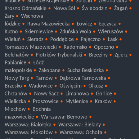
Słubice
Strzelce Krajeńskie
Sulęcin
Zielona Góra
Krosno Odrzańskie
Nowa Sól
Świebodzin
Żagań
Żary
Wschowa
łódzkie
Rawa Mazowiecka
Łowicz
Łęczyca
Kutno
Skierniewice
Zduńska Wola
Wieruszów
Wieluń
Sieradz
Poddębice
Pajęczno
Łask
Tomaszów Mazowiecki
Radomsko
Opoczno
Bełchatów
Piotrków Trybunalski
Brzeziny
Zgierz
Pabianice
Łódź
małopolskie
Zakopane
Sucha Beskidzka
Nowy Targ
Tarnów
Dąbrowa Tarnowska
Brzesko
Wadowice
Oświęcim
Olkusz
Chrzanów
Nowy Sącz
Limanowa
Gorlice
Wieliczka
Proszowice
Myślenice
Kraków
Miechów
Bochnia
mazowieckie
Warszawa: Bemowo
Warszawa: Białołęka
Warszawa: Bielany
Warszawa: Mokotów
Warszawa: Ochota