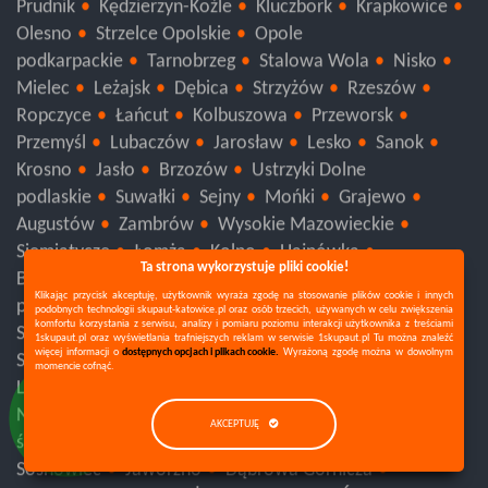
Prudnik
Kędzierzyn-Koźle
Kluczbork
Krapkowice
Olesno
Strzelce Opolskie
Opole
podkarpackie
Tarnobrzeg
Stalowa Wola
Nisko
Mielec
Leżajsk
Dębica
Strzyżów
Rzeszów
Ropczyce
Łańcut
Kolbuszowa
Przeworsk
Przemyśl
Lubaczów
Jarosław
Lesko
Sanok
Krosno
Jasło
Brzozów
Ustrzyki Dolne
podlaskie
Suwałki
Sejny
Mońki
Grajewo
Augustów
Zambrów
Wysokie Mazowieckie
Siemiatycze
Łomża
Kolno
Hajnówka
Ta strona wykorzystuje pliki cookie!
Bielsk Podlaski
Sokółka
Białystok
Klikając przycisk akceptuję, użytkownik wyraża zgodę na stosowanie plików cookie i innych
pomorskie
Kościerzyna
Człuchów
Chojnice
podobnych technologii skupaut-katowice.pl oraz osób trzecich, używanych w celu zwiększenia
komfortu korzystania z serwisu, analizy i pomiaru poziomu interakcji użytkownika z treściami
Sopot
Gdynia
Gdańsk
Sztum
Tczew
1skupaut.pl oraz wyświetlania trafniejszych reklam w serwisie 1skupaut.pl Tu można znaleźć
więcej informacji o
dostępnych opcjach i plikach cookie.
Wyrażoną zgodę można w dowolnym
Starogard Gdański
Malbork
Kwidzyn
Słupsk
momencie cofnąć.
Lębork
Bytów
Wejherowo
Puck
Nowy Dwór Gdański
Kartuzy
Pruszcz Gdański
AKCEPTUJĘ
śląskie
Pszczyna
Tychy
Bieruń
Mikołów
Sosnowiec
Jaworzno
Dąbrowa Górnicza