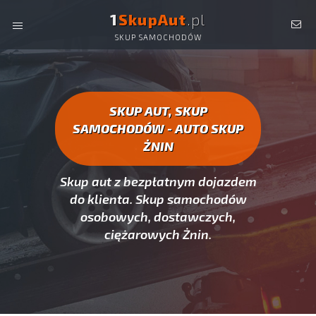
1
SkupAut
.pl
SKUP SAMOCHODÓW
AUTO SKUP ŻNIN -
SKUP AUT CAŁYCH, SKUP
SAMOCHODÓW ŻNIN
SKUP AUT, SKUP
SAMOCHODÓW - AUTO SKUP
ŻNIN
Skup aut z bezpłatnym dojazdem
do klienta. Skup samochodów
osobowych, dostawczych,
ciężarowych Żnin.