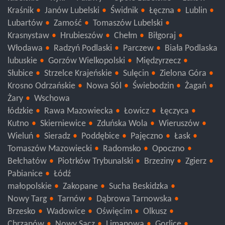
lubelskie
Ryki
Puławy
Opole Lubelskie
Łuków
Kraśnik
Janów Lubelski
Świdnik
Łęczna
Lublin
Lubartów
Zamość
Tomaszów Lubelski
Krasnystaw
Hrubieszów
Chełm
Biłgoraj
Włodawa
Radzyń Podlaski
Parczew
Biała Podlaska
lubuskie
Gorzów Wielkopolski
Międzyrzecz
Słubice
Strzelce Krajeńskie
Sulęcin
Zielona Góra
Krosno Odrzańskie
Nowa Sól
Świebodzin
Żagań
Żary
Wschowa
łódzkie
Rawa Mazowiecka
Łowicz
Łęczyca
Kutno
Skierniewice
Zduńska Wola
Wieruszów
Wieluń
Sieradz
Poddębice
Pajęczno
Łask
Tomaszów Mazowiecki
Radomsko
Opoczno
Bełchatów
Piotrków Trybunalski
Brzeziny
Zgierz
Pabianice
Łódź
małopolskie
Zakopane
Sucha Beskidzka
Nowy Targ
Tarnów
Dąbrowa Tarnowska
Brzesko
Wadowice
Oświęcim
Olkusz