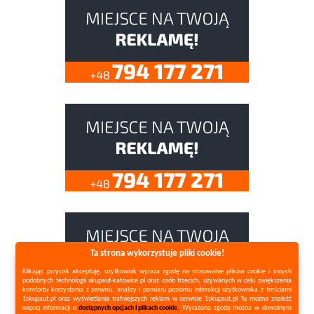
Ta strona wykorzystuje pliki cookie!
Klikając przycisk akceptuję, użytkownik wyraża zgodę na stosowanie plików cookie i innych
podobnych technologii skupaut-katowice.pl oraz osób trzecich, używanych w celu zwiększenia
komfortu korzystania z serwisu, analizy i pomiaru poziomu interakcji użytkownika z treściami
1skupaut.pl oraz wyświetlania trafniejszych reklam w serwisie 1skupaut.pl Tu można znaleźć
więcej informacji o
dostępnych opcjach i plikach cookie.
Wyrażoną zgodę można w dowolnym