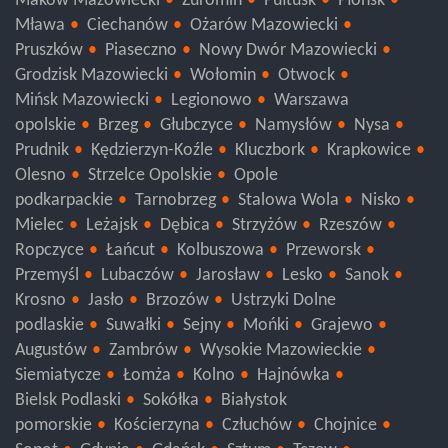
Maków Mazowiecki
Żuromin
Pułtusk
Płońsk
Mława
Ciechanów
Ożarów Mazowiecki
Pruszków
Piaseczno
Nowy Dwór Mazowiecki
Grodzisk Mazowiecki
Wołomin
Otwock
Mińsk Mazowiecki
Legionowo
Warszawa
opolskie
Brzeg
Głubczyce
Namysłów
Nysa
Prudnik
Kędzierzyn-Koźle
Kluczbork
Krapkowice
Olesno
Strzelce Opolskie
Opole
podkarpackie
Tarnobrzeg
Stalowa Wola
Nisko
Mielec
Leżajsk
Dębica
Strzyżów
Rzeszów
Ropczyce
Łańcut
Kolbuszowa
Przeworsk
Przemyśl
Lubaczów
Jarosław
Lesko
Sanok
Krosno
Jasło
Brzozów
Ustrzyki Dolne
podlaskie
Suwałki
Sejny
Mońki
Grajewo
Augustów
Zambrów
Wysokie Mazowieckie
Siemiatycze
Łomża
Kolno
Hajnówka
Bielsk Podlaski
Sokółka
Białystok
pomorskie
Kościerzyna
Człuchów
Chojnice