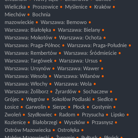
Chrzanów
Nowy Sącz
Limanowa
Gorlice
Wieliczka
Proszowice
Myślenice
Kraków
Miechów
Bochnia
mazowieckie
Warszawa: Bemowo
Warszawa: Białołęka
Warszawa: Bielany
Warszawa: Mokotów
Warszawa: Ochota
Warszawa: Praga-Północ
Warszawa: Praga-Południe
Warszawa: Rembertów
Warszawa: Śródmieście
Warszawa: Targówek
Warszawa: Ursus
Warszawa: Ursynów
Warszawa: Wawer
Warszawa: Wesoła
Warszawa: Wilanów
Warszawa: Włochy
Warszawa: Wola
Warszawa: Żoliborz
Żyrardów
Sochaczew
Grójec
Węgrów
Sokołów Podlaski
Siedlce
Łosice
Garwolin
Sierpc
Płock
Gostynin
Zwoleń
Szydłowiec
Radom
Przysucha
Lipsko
Kozienice
Białobrzegi
Wyszków
Przasnysz
Ostrów Mazowiecka
Ostrołęka