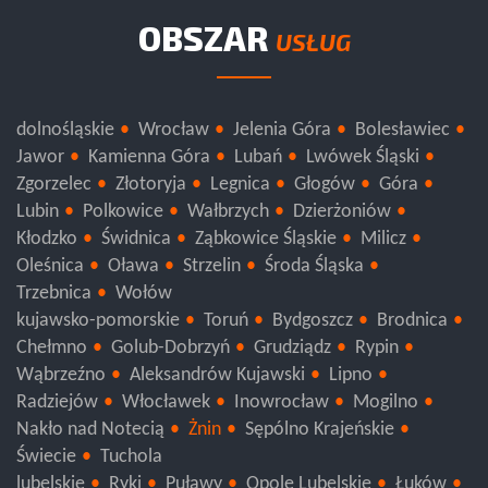
OBSZAR
USŁUG
dolnośląskie
Wrocław
Jelenia Góra
Bolesławiec
Jawor
Kamienna Góra
Lubań
Lwówek Śląski
Zgorzelec
Złotoryja
Legnica
Głogów
Góra
Lubin
Polkowice
Wałbrzych
Dzierżoniów
Kłodzko
Świdnica
Ząbkowice Śląskie
Milicz
Oleśnica
Oława
Strzelin
Środa Śląska
Trzebnica
Wołów
kujawsko-pomorskie
Toruń
Bydgoszcz
Brodnica
Chełmno
Golub-Dobrzyń
Grudziądz
Rypin
Wąbrzeźno
Aleksandrów Kujawski
Lipno
Radziejów
Włocławek
Inowrocław
Mogilno
Nakło nad Notecią
Żnin
Sępólno Krajeńskie
Świecie
Tuchola