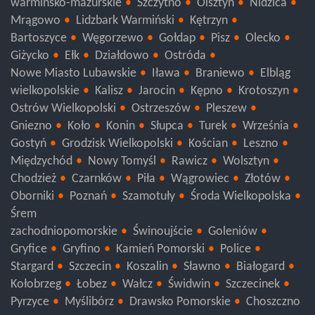
warmińsko-mazurskie
Szczytno
Olsztyn
Nidzica
Mrągowo
Lidzbark Warmiński
Kętrzyn
Bartoszyce
Węgorzewo
Gołdap
Pisz
Olecko
Giżycko
Ełk
Działdowo
Ostróda
Nowe Miasto Lubawskie
Iława
Braniewo
Elbląg
wielkopolskie
Kalisz
Jarocin
Kępno
Krotoszyn
Ostrów Wielkopolski
Ostrzeszów
Pleszew
Gniezno
Koło
Konin
Słupca
Turek
Września
Gostyń
Grodzisk Wielkopolski
Kościan
Leszno
Międzychód
Nowy Tomyśl
Rawicz
Wolsztyn
Chodzież
Czarnków
Piła
Wągrowiec
Złotów
Oborniki
Poznań
Szamotuły
Środa Wielkopolska
Śrem
zachodniopomorskie
Świnoujście
Goleniów
Gryfice
Gryfino
Kamień Pomorski
Police
Stargard
Szczecin
Koszalin
Sławno
Białogard
Kołobrzeg
Łobez
Wałcz
Świdwin
Szczecinek
Pyrzyce
Myślibórz
Drawsko Pomorskie
Choszczno