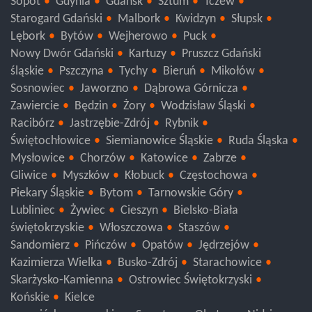
Sopot
Gdynia
Gdańsk
Sztum
Tczew
Starogard Gdański
Malbork
Kwidzyn
Słupsk
Lębork
Bytów
Wejherowo
Puck
Nowy Dwór Gdański
Kartuzy
Pruszcz Gdański
śląskie
Pszczyna
Tychy
Bieruń
Mikołów
Sosnowiec
Jaworzno
Dąbrowa Górnicza
Zawiercie
Będzin
Żory
Wodzisław Śląski
Racibórz
Jastrzębie-Zdrój
Rybnik
Świętochłowice
Siemianowice Śląskie
Ruda Śląska
Mysłowice
Chorzów
Katowice
Zabrze
Gliwice
Myszków
Kłobuck
Częstochowa
Piekary Śląskie
Bytom
Tarnowskie Góry
Lubliniec
Żywiec
Cieszyn
Bielsko-Biała
świętokrzyskie
Włoszczowa
Staszów
Sandomierz
Pińczów
Opatów
Jędrzejów
Kazimierza Wielka
Busko-Zdrój
Starachowice
Skarżysko-Kamienna
Ostrowiec Świętokrzyski
Końskie
Kielce