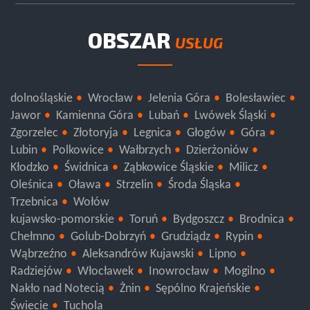
OBSZAR
USŁUG
dolnośląskie
Wrocław
Jelenia Góra
Bolesławiec
Jawor
Kamienna Góra
Lubań
Lwówek Śląski
Zgorzelec
Złotoryja
Legnica
Głogów
Góra
Lubin
Polkowice
Wałbrzych
Dzierżoniów
Kłodzko
Świdnica
Ząbkowice Śląskie
Milicz
Oleśnica
Oława
Strzelin
Środa Śląska
Trzebnica
Wołów
kujawsko-pomorskie
Toruń
Bydgoszcz
Brodnica
Chełmno
Golub-Dobrzyń
Grudziądz
Rypin
Wąbrzeźno
Aleksandrów Kujawski
Lipno
Radziejów
Włocławek
Inowrocław
Mogilno
Nakło nad Notecią
Żnin
Sępólno Krajeńskie
Świecie
Tuchola