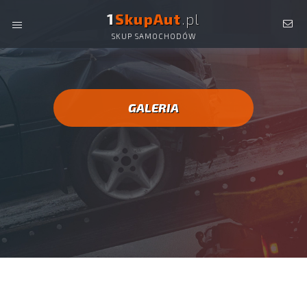
1
SkupAut
.pl
SKUP SAMOCHODÓW
SKUP AUT, SKUP SAMOCHODÓW -
AUTO SKUP CAŁA
POLSKA!
GALERIA