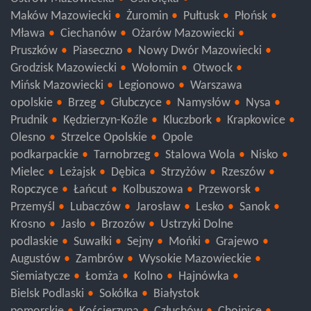
Ostrów Mazowiecka
Ostrołęka
Maków Mazowiecki
Żuromin
Pułtusk
Płońsk
Mława
Ciechanów
Ożarów Mazowiecki
Pruszków
Piaseczno
Nowy Dwór Mazowiecki
Grodzisk Mazowiecki
Wołomin
Otwock
Mińsk Mazowiecki
Legionowo
Warszawa
opolskie
Brzeg
Głubczyce
Namysłów
Nysa
Prudnik
Kędzierzyn-Koźle
Kluczbork
Krapkowice
Olesno
Strzelce Opolskie
Opole
podkarpackie
Tarnobrzeg
Stalowa Wola
Nisko
Mielec
Leżajsk
Dębica
Strzyżów
Rzeszów
Ropczyce
Łańcut
Kolbuszowa
Przeworsk
Przemyśl
Lubaczów
Jarosław
Lesko
Sanok
Krosno
Jasło
Brzozów
Ustrzyki Dolne
podlaskie
Suwałki
Sejny
Mońki
Grajewo
Augustów
Zambrów
Wysokie Mazowieckie
Siemiatycze
Łomża
Kolno
Hajnówka
Bielsk Podlaski
Sokółka
Białystok