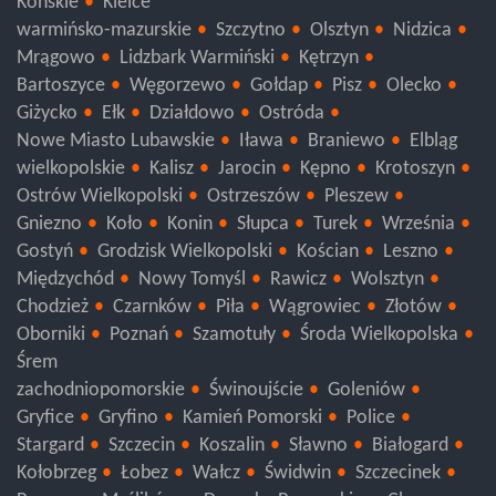
Końskie
Kielce
warmińsko-mazurskie
Szczytno
Olsztyn
Nidzica
Mrągowo
Lidzbark Warmiński
Kętrzyn
Bartoszyce
Węgorzewo
Gołdap
Pisz
Olecko
Giżycko
Ełk
Działdowo
Ostróda
Nowe Miasto Lubawskie
Iława
Braniewo
Elbląg
wielkopolskie
Kalisz
Jarocin
Kępno
Krotoszyn
Ostrów Wielkopolski
Ostrzeszów
Pleszew
Gniezno
Koło
Konin
Słupca
Turek
Września
Gostyń
Grodzisk Wielkopolski
Kościan
Leszno
Międzychód
Nowy Tomyśl
Rawicz
Wolsztyn
Chodzież
Czarnków
Piła
Wągrowiec
Złotów
Oborniki
Poznań
Szamotuły
Środa Wielkopolska
Śrem
zachodniopomorskie
Świnoujście
Goleniów
Gryfice
Gryfino
Kamień Pomorski
Police
Stargard
Szczecin
Koszalin
Sławno
Białogard
Kołobrzeg
Łobez
Wałcz
Świdwin
Szczecinek