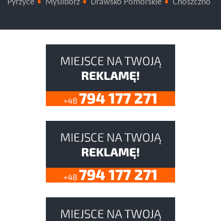
Pyrzyce
Myślibórz
Drawsko Pomorskie
Choszczno