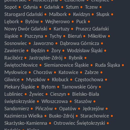
pomorskie
Kościerzyna
Człuchów
Chojnice
Sopot
Gdynia
Gdańsk
Sztum
Tczew
Starogard Gdański
Malbork
Kwidzyn
Słupsk
Lębork
Bytów
Wejherowo
Puck
Nowy Dwór Gdański
Kartuzy
Pruszcz Gdański
śląskie
Pszczyna
Tychy
Bieruń
Mikołów
Sosnowiec
Jaworzno
Dąbrowa Górnicza
Zawiercie
Będzin
Żory
Wodzisław Śląski
Racibórz
Jastrzębie-Zdrój
Rybnik
Świętochłowice
Siemianowice Śląskie
Ruda Śląska
Mysłowice
Chorzów
Katowice
Zabrze
Gliwice
Myszków
Kłobuck
Częstochowa
Piekary Śląskie
Bytom
Tarnowskie Góry
Lubliniec
Żywiec
Cieszyn
Bielsko-Biała
świętokrzyskie
Włoszczowa
Staszów
Sandomierz
Pińczów
Opatów
Jędrzejów
Kazimierza Wielka
Busko-Zdrój
Starachowice
Skarżysko-Kamienna
Ostrowiec Świętokrzyski