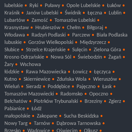
lubelskie
Ryki
Puławy
Opole Lubelskie
Łuków
Kraśnik
Janów Lubelski
Świdnik
Łęczna
Lublin
Lubartów
Zamość
Tomaszów Lubelski
Krasnystaw
Hrubieszów
Chełm
Biłgoraj
Włodawa
Radzyń Podlaski
Parczew
Biała Podlaska
lubuskie
Gorzów Wielkopolski
Międzyrzecz
Słubice
Strzelce Krajeńskie
Sulęcin
Zielona Góra
Krosno Odrzańskie
Nowa Sól
Świebodzin
Żagań
Żary
Wschowa
łódzkie
Rawa Mazowiecka
Łowicz
Łęczyca
Kutno
Skierniewice
Zduńska Wola
Wieruszów
Wieluń
Sieradz
Poddębice
Pajęczno
Łask
Tomaszów Mazowiecki
Radomsko
Opoczno
Bełchatów
Piotrków Trybunalski
Brzeziny
Zgierz
Pabianice
Łódź
małopolskie
Zakopane
Sucha Beskidzka
Nowy Targ
Tarnów
Dąbrowa Tarnowska
Brzesko
Wadowice
Oświęcim
Olkusz