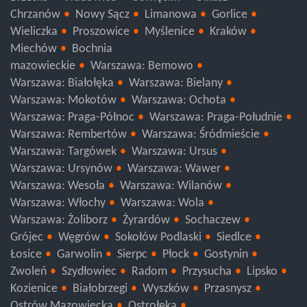
Chrzanów
Nowy Sącz
Limanowa
Gorlice
Wieliczka
Proszowice
Myślenice
Kraków
Miechów
Bochnia
mazowieckie
Warszawa: Bemowo
Warszawa: Białołęka
Warszawa: Bielany
Warszawa: Mokotów
Warszawa: Ochota
Warszawa: Praga-Północ
Warszawa: Praga-Południe
Warszawa: Rembertów
Warszawa: Śródmieście
Warszawa: Targówek
Warszawa: Ursus
Warszawa: Ursynów
Warszawa: Wawer
Warszawa: Wesoła
Warszawa: Wilanów
Warszawa: Włochy
Warszawa: Wola
Warszawa: Żoliborz
Żyrardów
Sochaczew
Grójec
Węgrów
Sokołów Podlaski
Siedlce
Łosice
Garwolin
Sierpc
Płock
Gostynin
Zwoleń
Szydłowiec
Radom
Przysucha
Lipsko
Kozienice
Białobrzegi
Wyszków
Przasnysz