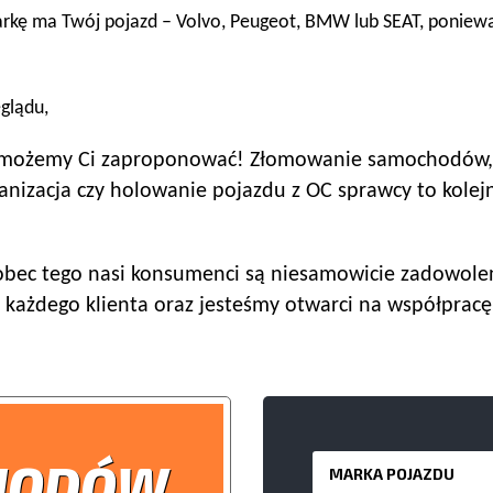
arkę ma Twój pojazd – Volvo, Peugeot, BMW lub SEAT, ponie
glądu,
kie możemy Ci zaproponować! Złomowanie samochodów,
izacja czy holowanie pojazdu z OC sprawcy to kolejn
obec tego nasi konsumenci są niesamowicie zadowolen
 każdego klienta oraz jesteśmy otwarci na współprac
HODÓW