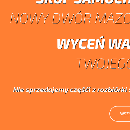
NOWY DWÓR MAZO
WYCEŃ WA
TWOJEGO
Nie sprzedajemy częśći z rozbiórk
WSZY