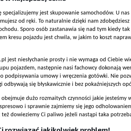
się specjalizujemy jest skupowanie samochodów. U na
mujesz od ręki. To naturalnie dzięki nam zdobędziesz 
mochodu. Sporo osób zastanawia się nad tym kiedy tak
iem kresu pojazdu jest chwila, w jakim to koszt napr
l jest niesłychanie prosty i nie wymaga od Ciebie wię
upu pojazdem, następnie nasi fachowcy dokonają weryf
do podpisywania umowy i wręczenia gotówki. Nie pozwa
gi odbywają się błyskawicznie i bez pokaźniejszych op
bejmuje dużo rozmaitych czynności jakie jesteśmy w 
spresowo i sprawnie zajmiemy się jego odholowaniem
też dowieziemy Ci paliwo jeżeli nastąpi taka potrzeb
i rozwiązać jakikolwiek problem!