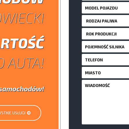
WIECKI
RTOŚĆ
 AUTA!
i samochodów!
STKIE USŁUGI