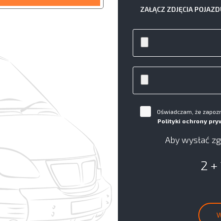
ZAŁĄCZ ZDJĘCIA POJAZD
Oświadczam, że zapozna
Polityki ochrony pry
Aby wysłać zg
2 +