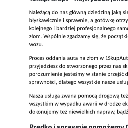
Należącą do nas główną dziedziną jaką 
błyskawicznie i sprawnie, a gotówkę otrzy
kolejnego i bardziej profesjonalnego sa
złom. Wspólnie zgadzamy się, że początk
wozu.
Proces oddania auta na złom w 1SkupAut.p
przyjedziesz do stworzonego przez nas sk
porozumienie jesteśmy w stanie przejść 
sprawności, dlatego wszystkie nasze usłu
Nasza usługa zwana pomocą drogową też o
wszystkim w wypadku awarii w drodze ek
dokonujemy też niewielkich napraw, bądź 
Prędko i sprawnie pomożemy C