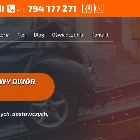
!
794 177 271
+48
leria
Faq
Blog
Oświadczenia
Kontakt
OWY DWÓR
ych, dostawczych,