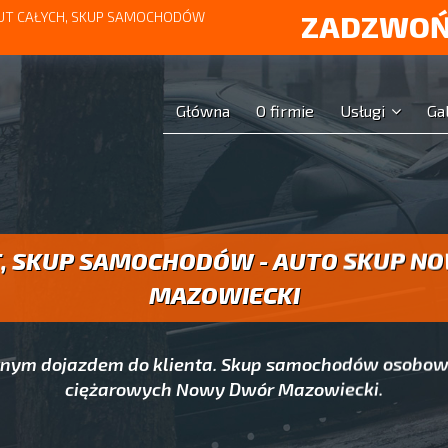
UT CAŁYCH, SKUP SAMOCHODÓW
ZADZWOŃ
Główna
O firmie
Usługi
Ga
T, SKUP SAMOCHODÓW - AUTO SKUP N
MAZOWIECKI
atnym dojazdem do klienta. Skup samochodów osobow
ciężarowych Nowy Dwór Mazowiecki.