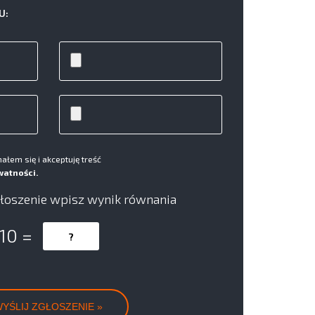
U:
łem się i akceptuję treść
watności.
łoszenie wpisz wynik równania
 10 =