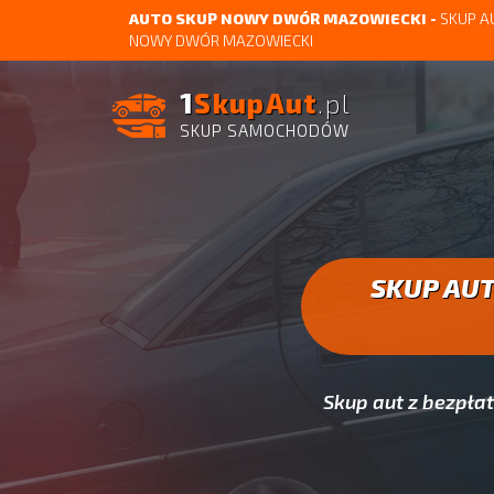
AUTO SKUP NOWY DWÓR MAZOWIECKI -
SKUP A
NOWY DWÓR MAZOWIECKI
1
SkupAut
.pl
SKUP SAMOCHODÓW
SKUP AU
Skup aut z bezpł