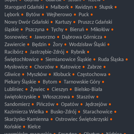
Sopot
Gdynia
Gdańsk
Sztum
Tczew
Starogard Gdański
Malbork
Kwidzyn
Słupsk
Lębork
Bytów
Wejherowo
Puck
Nowy Dwór Gdański
Kartuzy
Pruszcz Gdański
śląskie
Pszczyna
Tychy
Bieruń
Mikołów
Sosnowiec
Jaworzno
Dąbrowa Górnicza
Zawiercie
Będzin
Żory
Wodzisław Śląski
Racibórz
Jastrzębie-Zdrój
Rybnik
Świętochłowice
Siemianowice Śląskie
Ruda Śląska
Mysłowice
Chorzów
Katowice
Zabrze
Gliwice
Myszków
Kłobuck
Częstochowa
Piekary Śląskie
Bytom
Tarnowskie Góry
Lubliniec
Żywiec
Cieszyn
Bielsko-Biała
świętokrzyskie
Włoszczowa
Staszów
Sandomierz
Pińczów
Opatów
Jędrzejów
Kazimierza Wielka
Busko-Zdrój
Starachowice
Skarżysko-Kamienna
Ostrowiec Świętokrzyski
Końskie
Kielce