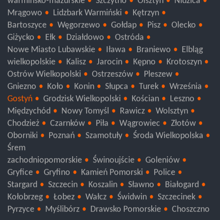
warmińsko-mazurskie
Szczytno
Olsztyn
Nidzica
Mrągowo
Lidzbark Warmiński
Kętrzyn
Bartoszyce
Węgorzewo
Gołdap
Pisz
Olecko
Giżycko
Ełk
Działdowo
Ostróda
Nowe Miasto Lubawskie
Iława
Braniewo
Elbląg
wielkopolskie
Kalisz
Jarocin
Kępno
Krotoszyn
Ostrów Wielkopolski
Ostrzeszów
Pleszew
Gniezno
Koło
Konin
Słupca
Turek
Września
Gostyń
Grodzisk Wielkopolski
Kościan
Leszno
Międzychód
Nowy Tomyśl
Rawicz
Wolsztyn
Chodzież
Czarnków
Piła
Wągrowiec
Złotów
Oborniki
Poznań
Szamotuły
Środa Wielkopolska
Śrem
zachodniopomorskie
Świnoujście
Goleniów
Gryfice
Gryfino
Kamień Pomorski
Police
Stargard
Szczecin
Koszalin
Sławno
Białogard
Kołobrzeg
Łobez
Wałcz
Świdwin
Szczecinek
Pyrzyce
Myślibórz
Drawsko Pomorskie
Choszczno