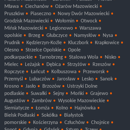
Maków Mazowiecki
Żuromin
Pułtusk
Płońsk
Mława
Ciechanów
Ożarów Mazowiecki
Pruszków
Piaseczno
Nowy Dwór Mazowiecki
Grodzisk Mazowiecki
Wołomin
Otwock
Mińsk Mazowiecki
Legionowo
Warszawa
opolskie
Brzeg
Głubczyce
Namysłów
Nysa
Prudnik
Kędzierzyn-Koźle
Kluczbork
Krapkowice
Olesno
Strzelce Opolskie
Opole
podkarpackie
Tarnobrzeg
Stalowa Wola
Nisko
Mielec
Leżajsk
Dębica
Strzyżów
Rzeszów
Ropczyce
Łańcut
Kolbuszowa
Przeworsk
Przemyśl
Lubaczów
Jarosław
Lesko
Sanok
Krosno
Jasło
Brzozów
Ustrzyki Dolne
podlaskie
Suwałki
Sejny
Mońki
Grajewo
Augustów
Zambrów
Wysokie Mazowieckie
Siemiatycze
Łomża
Kolno
Hajnówka
Bielsk Podlaski
Sokółka
Białystok
pomorskie
Kościerzyna
Człuchów
Chojnice