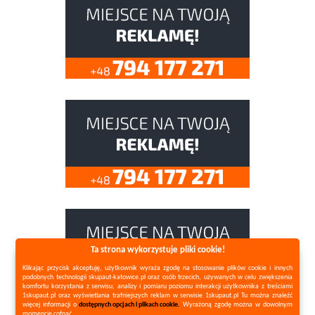
Ta strona wykorzystuje pliki cookie!
Klikając przycisk akceptuję, użytkownik wyraża zgodę na stosowanie plików cookie i innych
podobnych technologii skupaut-katowice.pl oraz osób trzecich, używanych w celu zwiększenia
komfortu korzystania z serwisu, analizy i pomiaru poziomu interakcji użytkownika z treściami
1skupaut.pl oraz wyświetlania trafniejszych reklam w serwisie 1skupaut.pl Tu można znaleźć
więcej informacji o
dostępnych opcjach i plikach cookie.
Wyrażoną zgodę można w dowolnym
momencie cofnąć.