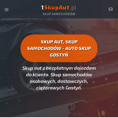
1
SkupAut
.pl
SKUP SAMOCHODÓW
AUTO SKUP GOSTYŃ -
SKUP AUT CAŁYCH, SKUP
SAMOCHODÓW GOSTYŃ
SKUP AUT, SKUP
SAMOCHODÓW - AUTO SKUP
GOSTYŃ
Skup aut z bezpłatnym dojazdem
do klienta. Skup samochodów
osobowych, dostawczych,
ciężarowych Gostyń.