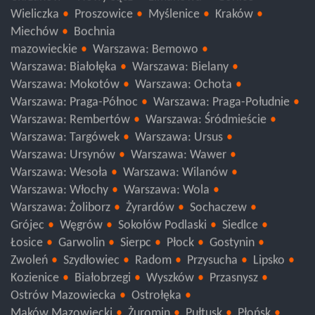
Chrzanów
Nowy Sącz
Limanowa
Gorlice
Wieliczka
Proszowice
Myślenice
Kraków
Miechów
Bochnia
mazowieckie
Warszawa: Bemowo
Warszawa: Białołęka
Warszawa: Bielany
Warszawa: Mokotów
Warszawa: Ochota
Warszawa: Praga-Północ
Warszawa: Praga-Południe
Warszawa: Rembertów
Warszawa: Śródmieście
Warszawa: Targówek
Warszawa: Ursus
Warszawa: Ursynów
Warszawa: Wawer
Warszawa: Wesoła
Warszawa: Wilanów
Warszawa: Włochy
Warszawa: Wola
Warszawa: Żoliborz
Żyrardów
Sochaczew
Grójec
Węgrów
Sokołów Podlaski
Siedlce
Łosice
Garwolin
Sierpc
Płock
Gostynin
Zwoleń
Szydłowiec
Radom
Przysucha
Lipsko
Kozienice
Białobrzegi
Wyszków
Przasnysz
Ostrów Mazowiecka
Ostrołęka