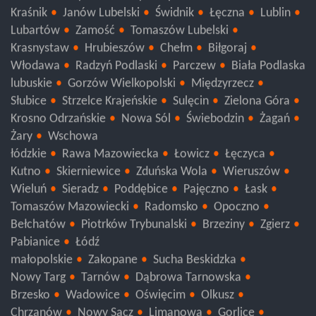
lubelskie
Ryki
Puławy
Opole Lubelskie
Łuków
Kraśnik
Janów Lubelski
Świdnik
Łęczna
Lublin
Lubartów
Zamość
Tomaszów Lubelski
Krasnystaw
Hrubieszów
Chełm
Biłgoraj
Włodawa
Radzyń Podlaski
Parczew
Biała Podlaska
lubuskie
Gorzów Wielkopolski
Międzyrzecz
Słubice
Strzelce Krajeńskie
Sulęcin
Zielona Góra
Krosno Odrzańskie
Nowa Sól
Świebodzin
Żagań
Żary
Wschowa
łódzkie
Rawa Mazowiecka
Łowicz
Łęczyca
Kutno
Skierniewice
Zduńska Wola
Wieruszów
Wieluń
Sieradz
Poddębice
Pajęczno
Łask
Tomaszów Mazowiecki
Radomsko
Opoczno
Bełchatów
Piotrków Trybunalski
Brzeziny
Zgierz
Pabianice
Łódź
małopolskie
Zakopane
Sucha Beskidzka
Nowy Targ
Tarnów
Dąbrowa Tarnowska
Brzesko
Wadowice
Oświęcim
Olkusz