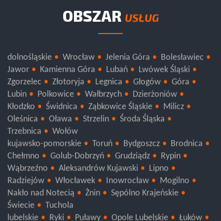
OBSZAR
USŁUG
dolnośląskie
Wrocław
Jelenia Góra
Bolesławiec
Jawor
Kamienna Góra
Lubań
Lwówek Śląski
Zgorzelec
Złotoryja
Legnica
Głogów
Góra
Lubin
Polkowice
Wałbrzych
Dzierżoniów
Kłodzko
Świdnica
Ząbkowice Śląskie
Milicz
Oleśnica
Oława
Strzelin
Środa Śląska
Trzebnica
Wołów
kujawsko-pomorskie
Toruń
Bydgoszcz
Brodnica
Chełmno
Golub-Dobrzyń
Grudziądz
Rypin
Wąbrzeźno
Aleksandrów Kujawski
Lipno
Radziejów
Włocławek
Inowrocław
Mogilno
Nakło nad Notecią
Żnin
Sępólno Krajeńskie
Świecie
Tuchola