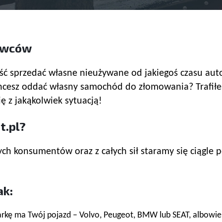
howców
ć sprzedać własne nieużywane od jakiegoś czasu auto,
 chcesz oddać własny samochód do złomowania? Trafi
 z jakąkolwiek sytuacją!
t.pl?
h konsumentów oraz z całych sił staramy się ciągle po
ak:
arkę ma Twój pojazd – Volvo, Peugeot, BMW lub SEAT, albow