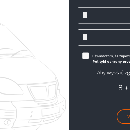
Oświadczam, że zapozna
Polityki ochrony pry
Aby wysłać zg
8 +