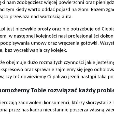
ięki nam zdobędziesz więcej powierzchni oraz pieniędz
ad tym kiedy warto oddać pojazd na złom. Razem zga
cząco przeważa nad wartością auta.
l jest niezwykle prosty oraz nie potrzebuje od Ciebie
, w następnej kolejności nasi profesjonaliści dokonaj
 podpisywania umowy oraz wręczenia gotówki. Wszystk
, bez wyczekiwania czy kolejek.
 obejmuje dużo rozmaitych czynności jakie jesteśmy
ekspresowo oraz sprawnie zajmiemy się jego odholo
, czy też dowieziemy Ci paliwo jeżeli nastąpi taka po
 pomożemy Tobie rozwiązać każdy probl
erdzają zadowoleni konsumenci, którzy skorzystali z 
ona przez nas kadra nieustannie poszerza własną wie