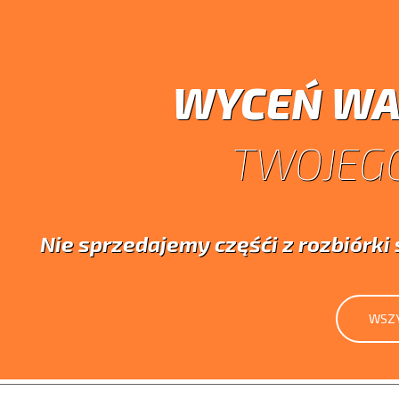
WYCEŃ WA
TWOJEGO
Nie sprzedajemy częśći z rozbiórk
WSZY