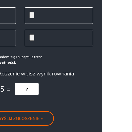
łem się i akceptuję treść
watności.
łoszenie wpisz wynik równania
 5 =