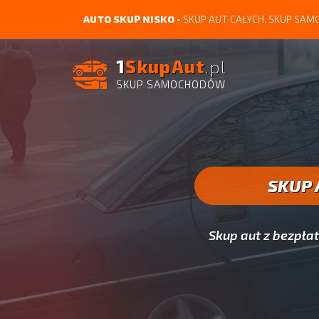
AUTO SKUP NISKO -
SKUP AUT CAŁYCH, SKUP SA
1
SkupAut
.pl
SKUP SAMOCHODÓW
SKUP 
Skup aut z bezpł