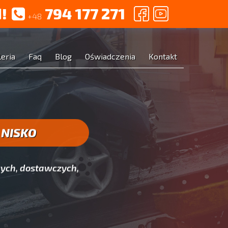
!
794 177 271
+48
leria
Faq
Blog
Oświadczenia
Kontakt
 NISKO
ych, dostawczych,