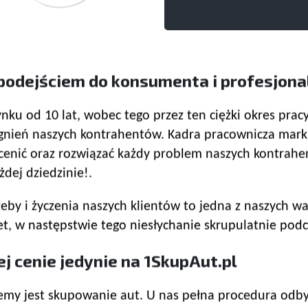
podejściem do konsumenta i profesjon
ynku od 10 lat, wobec tego przez ten ciężki okres pra
agnień naszych kontrahentów. Kadra pracownicza mark
enić oraz rozwiązać każdy problem naszych kontrahen
żdej dziedzinie!.
zeby i życzenia naszych klientów to jedna z naszych 
tet, w następstwie tego niesłychanie skrupulatnie po
j cenie jedynie na 1SkupAut.pl
jemy jest skupowanie aut. U nas pełna procedura odby