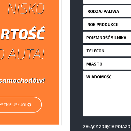
NISKO
RTOŚĆ
 AUTA!
i samochodów!
STKIE USŁUGI
ZAŁĄCZ ZDJĘCIA POJAZD