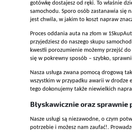
gotówkę dostajesz od ręki. To właśnie dz
samochodu. Sporo osób zastanawia się n
jest chwila, w jakim to koszt napraw zna
Proces oddania auta na złom w 1SkupAut.p
przyjedziesz do naszego skupu samochodem
kwestii porozumienie możemy przejść do
się w pokrewny sposób – szybko, sprawnie
Nasza usługa zwana pomocą drogową także
wszystkim w przypadku awarii w drodze 
tego dokonujemy także niewielkich napraw
Błyskawicznie oraz sprawnie
Nasze usługi są niezawodne, o czym potwi
potrzebie i możesz nam zaufać!. Prowadz