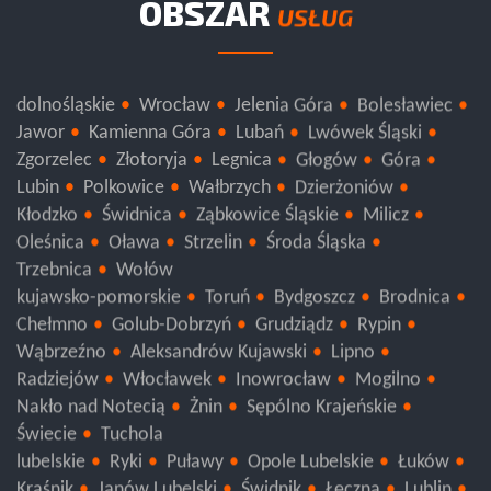
OBSZAR
USŁUG
dolnośląskie
Wrocław
Jelenia Góra
Bolesławiec
Jawor
Kamienna Góra
Lubań
Lwówek Śląski
Zgorzelec
Złotoryja
Legnica
Głogów
Góra
Lubin
Polkowice
Wałbrzych
Dzierżoniów
Kłodzko
Świdnica
Ząbkowice Śląskie
Milicz
Oleśnica
Oława
Strzelin
Środa Śląska
Trzebnica
Wołów
kujawsko-pomorskie
Toruń
Bydgoszcz
Brodnica
Chełmno
Golub-Dobrzyń
Grudziądz
Rypin
Wąbrzeźno
Aleksandrów Kujawski
Lipno
Radziejów
Włocławek
Inowrocław
Mogilno
Nakło nad Notecią
Żnin
Sępólno Krajeńskie
Świecie
Tuchola
lubelskie
Ryki
Puławy
Opole Lubelskie
Łuków