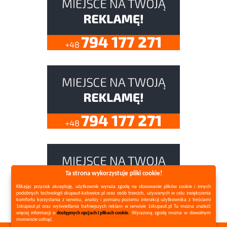
Ta strona wykorzystuje pliki cookie!
Klikając przycisk akceptuję, użytkownik wyraża zgodę na stosowanie plików cookie i innych
podobnych technologii skupaut-katowice.pl oraz osób trzecich, używanych w celu zwiększenia
komfortu korzystania z serwisu, analizy i pomiaru poziomu interakcji użytkownika z treściami
1skupaut.pl oraz wyświetlania trafniejszych reklam w serwisie 1skupaut.pl Tu można znaleźć
więcej informacji o
dostępnych opcjach i plikach cookie.
Wyrażoną zgodę można w dowolnym
momencie cofnąć.