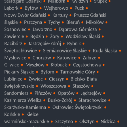
Starogard Gdański
Malbork
Kwidzyn
Słupsk
Lębork
Bytów
Wejherowo
Puck
Nowy Dwór Gdański
Kartuzy
Pruszcz Gdański
śląskie
Pszczyna
Tychy
Bieruń
Mikołów
Sosnowiec
Jaworzno
Dąbrowa Górnicza
Zawiercie
Będzin
Żory
Wodzisław Śląski
Racibórz
Jastrzębie-Zdrój
Rybnik
Świętochłowice
Siemianowice Śląskie
Ruda Śląska
Mysłowice
Chorzów
Katowice
Zabrze
Gliwice
Myszków
Kłobuck
Częstochowa
Piekary Śląskie
Bytom
Tarnowskie Góry
Lubliniec
Żywiec
Cieszyn
Bielsko-Biała
świętokrzyskie
Włoszczowa
Staszów
Sandomierz
Pińczów
Opatów
Jędrzejów
Kazimierza Wielka
Busko-Zdrój
Starachowice
Skarżysko-Kamienna
Ostrowiec Świętokrzyski
Końskie
Kielce
warmińsko-mazurskie
Szczytno
Olsztyn
Nidzica