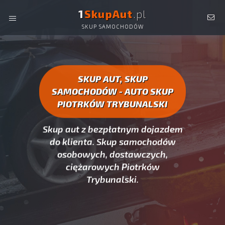
1
SkupAut
.pl
SKUP SAMOCHODÓW
AUTO SKUP PIOTRKÓW TRYBUNALSKI -
SKUP AUT
CAŁYCH, SKUP SAMOCHODÓW PIOTRKÓW TRYBUNALSKI
SKUP AUT, SKUP
SAMOCHODÓW - AUTO SKUP
PIOTRKÓW TRYBUNALSKI
Skup aut z bezpłatnym dojazdem
do klienta. Skup samochodów
osobowych, dostawczych,
ciężarowych Piotrków
Trybunalski.