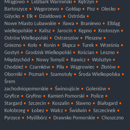
Mrągowo
Lidzbark Warmiński
Kętrzyn
Bartoszyce
Węgorzewo
Gołdap
Pisz
Olecko
Giżycko
Ełk
Działdowo
Ostróda
Nowe Miasto Lubawskie
Iława
Braniewo
Elbląg
wielkopolskie
Kalisz
Jarocin
Kępno
Krotoszyn
Ostrów Wielkopolski
Ostrzeszów
Pleszew
Gniezno
Koło
Konin
Słupca
Turek
Września
Gostyń
Grodzisk Wielkopolski
Kościan
Leszno
Międzychód
Nowy Tomyśl
Rawicz
Wolsztyn
Chodzież
Czarnków
Piła
Wągrowiec
Złotów
Oborniki
Poznań
Szamotuły
Środa Wielkopolska
Śrem
zachodniopomorskie
Świnoujście
Goleniów
Gryfice
Gryfino
Kamień Pomorski
Police
Stargard
Szczecin
Koszalin
Sławno
Białogard
Kołobrzeg
Łobez
Wałcz
Świdwin
Szczecinek
Pyrzyce
Myślibórz
Drawsko Pomorskie
Choszczno