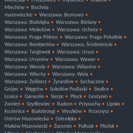
Wieliczka
Proszowice
Myślenice
Kraków
Miechów
Bochnia
mazowieckie
Warszawa: Bemowo
Warszawa: Białołęka
Warszawa: Bielany
Warszawa: Mokotów
Warszawa: Ochota
Warszawa: Praga-Północ
Warszawa: Praga-Południe
Warszawa: Rembertów
Warszawa: Śródmieście
Warszawa: Targówek
Warszawa: Ursus
Warszawa: Ursynów
Warszawa: Wawer
Warszawa: Wesoła
Warszawa: Wilanów
Warszawa: Włochy
Warszawa: Wola
Warszawa: Żoliborz
Żyrardów
Sochaczew
Grójec
Węgrów
Sokołów Podlaski
Siedlce
Łosice
Garwolin
Sierpc
Płock
Gostynin
Zwoleń
Szydłowiec
Radom
Przysucha
Lipsko
Kozienice
Białobrzegi
Wyszków
Przasnysz
Ostrów Mazowiecka
Ostrołęka
Maków Mazowiecki
Żuromin
Pułtusk
Płońsk