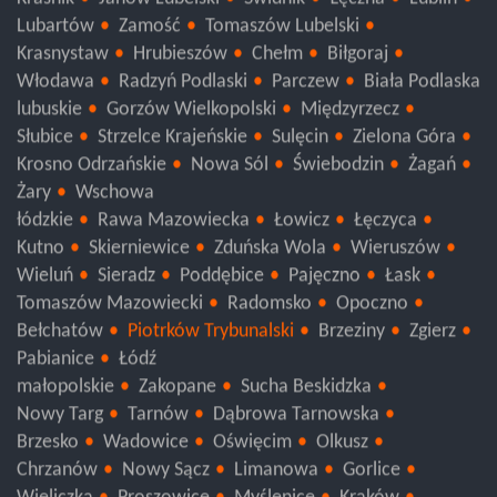
Kraśnik
Janów Lubelski
Świdnik
Łęczna
Lublin
Lubartów
Zamość
Tomaszów Lubelski
Krasnystaw
Hrubieszów
Chełm
Biłgoraj
Włodawa
Radzyń Podlaski
Parczew
Biała Podlaska
lubuskie
Gorzów Wielkopolski
Międzyrzecz
Słubice
Strzelce Krajeńskie
Sulęcin
Zielona Góra
Krosno Odrzańskie
Nowa Sól
Świebodzin
Żagań
Żary
Wschowa
łódzkie
Rawa Mazowiecka
Łowicz
Łęczyca
Kutno
Skierniewice
Zduńska Wola
Wieruszów
Wieluń
Sieradz
Poddębice
Pajęczno
Łask
Tomaszów Mazowiecki
Radomsko
Opoczno
Bełchatów
Piotrków Trybunalski
Brzeziny
Zgierz
Pabianice
Łódź
małopolskie
Zakopane
Sucha Beskidzka
Nowy Targ
Tarnów
Dąbrowa Tarnowska
Brzesko
Wadowice
Oświęcim
Olkusz
Chrzanów
Nowy Sącz
Limanowa
Gorlice