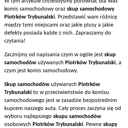
W tym artykule chcielibyśmy porównać dla Was
komis samochodowy oraz
skup samochodowy
Piotrków Trybunalski
. Przedstawić wam różnicę
między tymi miejscami oraz jakie plusy a jakie
defekty posiada każde z nich. Zapraszamy do
czytania!
Zacznijmy od napisania czym w ogóle jest
skup
samochodów
używanych
Piotrków Trybunalski
, a
czym jest komis samochodowy.
Skup samochodów
używanych
Piotrków
Trybunalski
to w przeciwieństwie do komisu
samochodowego jest w zasadzie bezpośrednim
kupcem naszego auta. Cały proces zaczyna się od
wyboru najlepszego
skupu samochodów
osobowych
Piotrków Trybunalski
. Pewne
skupy