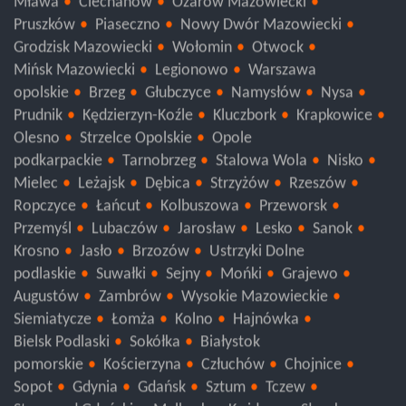
Mława
Ciechanów
Ożarów Mazowiecki
Pruszków
Piaseczno
Nowy Dwór Mazowiecki
Grodzisk Mazowiecki
Wołomin
Otwock
Mińsk Mazowiecki
Legionowo
Warszawa
opolskie
Brzeg
Głubczyce
Namysłów
Nysa
Prudnik
Kędzierzyn-Koźle
Kluczbork
Krapkowice
Olesno
Strzelce Opolskie
Opole
podkarpackie
Tarnobrzeg
Stalowa Wola
Nisko
Mielec
Leżajsk
Dębica
Strzyżów
Rzeszów
Ropczyce
Łańcut
Kolbuszowa
Przeworsk
Przemyśl
Lubaczów
Jarosław
Lesko
Sanok
Krosno
Jasło
Brzozów
Ustrzyki Dolne
podlaskie
Suwałki
Sejny
Mońki
Grajewo
Augustów
Zambrów
Wysokie Mazowieckie
Siemiatycze
Łomża
Kolno
Hajnówka
Bielsk Podlaski
Sokółka
Białystok
pomorskie
Kościerzyna
Człuchów
Chojnice
Sopot
Gdynia
Gdańsk
Sztum
Tczew