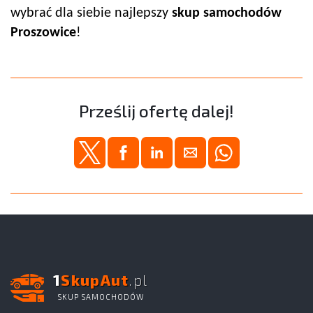
wybrać dla siebie najlepszy
skup samochodów
Proszowice
!
Prześlij ofertę dalej!
1
SkupAut
.pl
SKUP SAMOCHODÓW