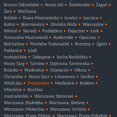
Słubice
Strzelce Krajeńskie
Sulęcin
Zielona Góra
Krosno Odrzańskie
Nowa Sól
Świebodzin
Żagań
Żary
Wschowa
łódzkie
Rawa Mazowiecka
Łowicz
Łęczyca
Kutno
Skierniewice
Zduńska Wola
Wieruszów
Wieluń
Sieradz
Poddębice
Pajęczno
Łask
Tomaszów Mazowiecki
Radomsko
Opoczno
Bełchatów
Piotrków Trybunalski
Brzeziny
Zgierz
Pabianice
Łódź
małopolskie
Zakopane
Sucha Beskidzka
Nowy Targ
Tarnów
Dąbrowa Tarnowska
Brzesko
Wadowice
Oświęcim
Olkusz
Chrzanów
Nowy Sącz
Limanowa
Gorlice
Wieliczka
Proszowice
Myślenice
Kraków
Miechów
Bochnia
mazowieckie
Warszawa: Bemowo
Warszawa: Białołęka
Warszawa: Bielany
Warszawa: Mokotów
Warszawa: Ochota