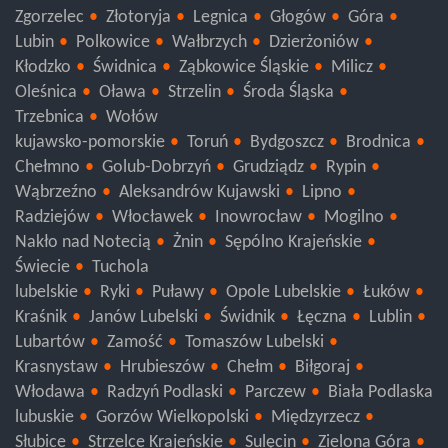
Jawor
Kamienna Góra
Lubań
Lwówek Śląski
Zgorzelec
Złotoryja
Legnica
Głogów
Góra
Lubin
Polkowice
Wałbrzych
Dzierżoniów
Kłodzko
Świdnica
Ząbkowice Śląskie
Milicz
Oleśnica
Oława
Strzelin
Środa Śląska
Trzebnica
Wołów
kujawsko-pomorskie
Toruń
Bydgoszcz
Brodnica
Chełmno
Golub-Dobrzyń
Grudziądz
Rypin
Wąbrzeźno
Aleksandrów Kujawski
Lipno
Radziejów
Włocławek
Inowrocław
Mogilno
Nakło nad Notecią
Żnin
Sępólno Krajeńskie
Świecie
Tuchola
lubelskie
Ryki
Puławy
Opole Lubelskie
Łuków
Kraśnik
Janów Lubelski
Świdnik
Łęczna
Lublin
Lubartów
Zamość
Tomaszów Lubelski
Krasnystaw
Hrubieszów
Chełm
Biłgoraj
Włodawa
Radzyń Podlaski
Parczew
Biała Podlaska
lubuskie
Gorzów Wielkopolski
Międzyrzecz