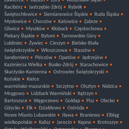
Zawiercie
Będzin
Żory
Wodzisław Śląski
Racibórz
Jastrzębie-Zdrój
Rybnik
Świętochłowice
Siemianowice Śląskie
Ruda Śląska
Mysłowice
Chorzów
Katowice
Zabrze
Gliwice
Myszków
Kłobuck
Częstochowa
Piekary Śląskie
Bytom
Tarnowskie Góry
Lubliniec
Żywiec
Cieszyn
Bielsko-Biała
świętokrzyskie
Włoszczowa
Staszów
Sandomierz
Pińczów
Opatów
Jędrzejów
Kazimierza Wielka
Busko-Zdrój
Starachowice
Skarżysko-Kamienna
Ostrowiec Świętokrzyski
Końskie
Kielce
warmińsko-mazurskie
Szczytno
Olsztyn
Nidzica
Mrągowo
Lidzbark Warmiński
Kętrzyn
Bartoszyce
Węgorzewo
Gołdap
Pisz
Olecko
Giżycko
Ełk
Działdowo
Ostróda
Nowe Miasto Lubawskie
Iława
Braniewo
Elbląg
wielkopolskie
Kalisz
Jarocin
Kępno
Krotoszyn