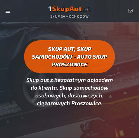
1
SkupAut
.pl
SKUP SAMOCHODÓW
AUTO SKUP PROSZOWICE -
SKUP AUT CAŁYCH, SKUP
SAMOCHODÓW PROSZOWICE
SKUP AUT, SKUP
SAMOCHODÓW - AUTO SKUP
PROSZOWICE
Skup aut z bezpłatnym dojazdem
do klienta. Skup samochodów
osobowych, dostawczych,
ciężarowych Proszowice.