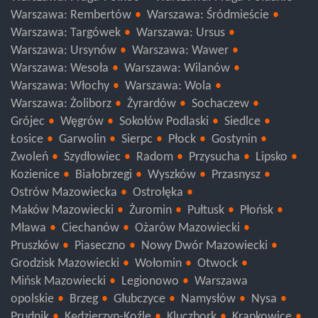
Warszawa: Praga-Północ
Warszawa: Praga-Południe
Warszawa: Rembertów
Warszawa: Śródmieście
Warszawa: Targówek
Warszawa: Ursus
Warszawa: Ursynów
Warszawa: Wawer
Warszawa: Wesoła
Warszawa: Wilanów
Warszawa: Włochy
Warszawa: Wola
Warszawa: Żoliborz
Żyrardów
Sochaczew
Grójec
Węgrów
Sokołów Podlaski
Siedlce
Łosice
Garwolin
Sierpc
Płock
Gostynin
Zwoleń
Szydłowiec
Radom
Przysucha
Lipsko
Kozienice
Białobrzegi
Wyszków
Przasnysz
Ostrów Mazowiecka
Ostrołęka
Maków Mazowiecki
Żuromin
Pułtusk
Płońsk
Mława
Ciechanów
Ożarów Mazowiecki
Pruszków
Piaseczno
Nowy Dwór Mazowiecki
Grodzisk Mazowiecki
Wołomin
Otwock
Mińsk Mazowiecki
Legionowo
Warszawa
opolskie
Brzeg
Głubczyce
Namysłów
Nysa