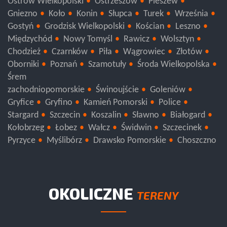
Ostrów Wielkopolski
Ostrzeszów
Pleszew
Gniezno
Koło
Konin
Słupca
Turek
Września
Gostyń
Grodzisk Wielkopolski
Kościan
Leszno
Międzychód
Nowy Tomyśl
Rawicz
Wolsztyn
Chodzież
Czarnków
Piła
Wągrowiec
Złotów
Oborniki
Poznań
Szamotuły
Środa Wielkopolska
Śrem
zachodniopomorskie
Świnoujście
Goleniów
Gryfice
Gryfino
Kamień Pomorski
Police
Stargard
Szczecin
Koszalin
Sławno
Białogard
Kołobrzeg
Łobez
Wałcz
Świdwin
Szczecinek
Pyrzyce
Myślibórz
Drawsko Pomorskie
Choszczno
OKOLICZNE
TERENY