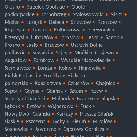
Prudnik
Kędzierzyn-Koźle
Kluczbork
Krapkowice
Olesno
Strzelce Opolskie
Opole
podkarpackie
Tarnobrzeg
Stalowa Wola
Nisko
Mielec
Leżajsk
Dębica
Strzyżów
Rzeszów
Ropczyce
Łańcut
Kolbuszowa
Przeworsk
Przemyśl
Lubaczów
Jarosław
Lesko
Sanok
Krosno
Jasło
Brzozów
Ustrzyki Dolne
podlaskie
Suwałki
Sejny
Mońki
Grajewo
Augustów
Zambrów
Wysokie Mazowieckie
Siemiatycze
Łomża
Kolno
Hajnówka
Bielsk Podlaski
Sokółka
Białystok
pomorskie
Kościerzyna
Człuchów
Chojnice
Sopot
Gdynia
Gdańsk
Sztum
Tczew
Starogard Gdański
Malbork
Kwidzyn
Słupsk
Lębork
Bytów
Wejherowo
Puck
Nowy Dwór Gdański
Kartuzy
Pruszcz Gdański
śląskie
Pszczyna
Tychy
Bieruń
Mikołów
Sosnowiec
Jaworzno
Dąbrowa Górnicza