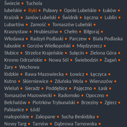
Świecie
Tuchola
lubelskie
Ryki
Puławy
Opole Lubelskie
Łuków
Kraśnik
Janów Lubelski
Świdnik
Łęczna
Lublin
Lubartów
Zamość
Tomaszów Lubelski
Krasnystaw
Hrubieszów
Chełm
Biłgoraj
Włodawa
Radzyń Podlaski
Parczew
Biała Podlaska
lubuskie
Gorzów Wielkopolski
Międzyrzecz
Słubice
Strzelce Krajeńskie
Sulęcin
Zielona Góra
Krosno Odrzańskie
Nowa Sól
Świebodzin
Żagań
Żary
Wschowa
łódzkie
Rawa Mazowiecka
Łowicz
Łęczyca
Kutno
Skierniewice
Zduńska Wola
Wieruszów
Wieluń
Sieradz
Poddębice
Pajęczno
Łask
Tomaszów Mazowiecki
Radomsko
Opoczno
Bełchatów
Piotrków Trybunalski
Brzeziny
Zgierz
Pabianice
Łódź
małopolskie
Zakopane
Sucha Beskidzka
Nowy Targ
Tarnów
Dąbrowa Tarnowska