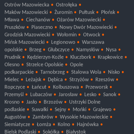
Ostrów Mazowiecka
Ostrołęka
Maków Mazowiecki
Żuromin
Pułtusk
Płońsk
Mława
Ciechanów
Ożarów Mazowiecki
Pruszków
Piaseczno
Nowy Dwór Mazowiecki
Grodzisk Mazowiecki
Wołomin
Otwock
Mińsk Mazowiecki
Legionowo
Warszawa
opolskie
Brzeg
Głubczyce
Namysłów
Nysa
Prudnik
Kędzierzyn-Koźle
Kluczbork
Krapkowice
Olesno
Strzelce Opolskie
Opole
podkarpackie
Tarnobrzeg
Stalowa Wola
Nisko
Mielec
Leżajsk
Dębica
Strzyżów
Rzeszów
Ropczyce
Łańcut
Kolbuszowa
Przeworsk
Przemyśl
Lubaczów
Jarosław
Lesko
Sanok
Krosno
Jasło
Brzozów
Ustrzyki Dolne
podlaskie
Suwałki
Sejny
Mońki
Grajewo
Augustów
Zambrów
Wysokie Mazowieckie
Siemiatycze
Łomża
Kolno
Hajnówka
Bielsk Podlaski
Sokółka
Białystok