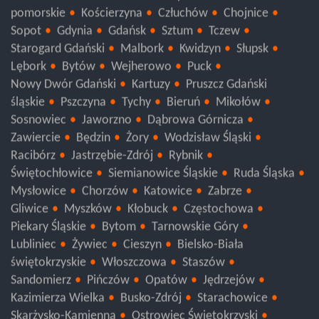
pomorskie
Kościerzyna
Człuchów
Chojnice
Sopot
Gdynia
Gdańsk
Sztum
Tczew
Starogard Gdański
Malbork
Kwidzyn
Słupsk
Lębork
Bytów
Wejherowo
Puck
Nowy Dwór Gdański
Kartuzy
Pruszcz Gdański
śląskie
Pszczyna
Tychy
Bieruń
Mikołów
Sosnowiec
Jaworzno
Dąbrowa Górnicza
Zawiercie
Będzin
Żory
Wodzisław Śląski
Racibórz
Jastrzębie-Zdrój
Rybnik
Świętochłowice
Siemianowice Śląskie
Ruda Śląska
Mysłowice
Chorzów
Katowice
Zabrze
Gliwice
Myszków
Kłobuck
Częstochowa
Piekary Śląskie
Bytom
Tarnowskie Góry
Lubliniec
Żywiec
Cieszyn
Bielsko-Biała
świętokrzyskie
Włoszczowa
Staszów
Sandomierz
Pińczów
Opatów
Jędrzejów
Kazimierza Wielka
Busko-Zdrój
Starachowice
Skarżysko-Kamienna
Ostrowiec Świętokrzyski