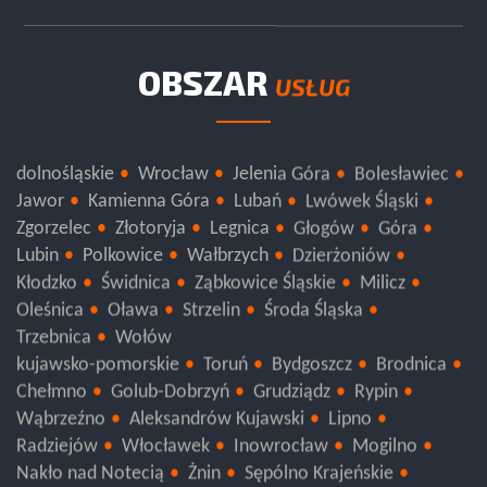
OBSZAR
USŁUG
dolnośląskie
Wrocław
Jelenia Góra
Bolesławiec
Jawor
Kamienna Góra
Lubań
Lwówek Śląski
Zgorzelec
Złotoryja
Legnica
Głogów
Góra
Lubin
Polkowice
Wałbrzych
Dzierżoniów
Kłodzko
Świdnica
Ząbkowice Śląskie
Milicz
Oleśnica
Oława
Strzelin
Środa Śląska
Trzebnica
Wołów
kujawsko-pomorskie
Toruń
Bydgoszcz
Brodnica
Chełmno
Golub-Dobrzyń
Grudziądz
Rypin
Wąbrzeźno
Aleksandrów Kujawski
Lipno
Radziejów
Włocławek
Inowrocław
Mogilno
Nakło nad Notecią
Żnin
Sępólno Krajeńskie