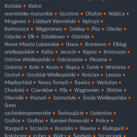
Końskie
Kielce
warmińsko-mazurskie
Szczytno
Olsztyn
Nidzica
Mrągowo
Lidzbark Warmiński
Kętrzyn
Bartoszyce
Węgorzewo
Gołdap
Pisz
Olecko
Giżycko
Ełk
Działdowo
Ostróda
Nowe Miasto Lubawskie
Iława
Braniewo
Elbląg
wielkopolskie
Kalisz
Jarocin
Kępno
Krotoszyn
Ostrów Wielkopolski
Ostrzeszów
Pleszew
Gniezno
Koło
Konin
Słupca
Turek
Września
Gostyń
Grodzisk Wielkopolski
Kościan
Leszno
Międzychód
Nowy Tomyśl
Rawicz
Wolsztyn
Chodzież
Czarnków
Piła
Wągrowiec
Złotów
Oborniki
Poznań
Szamotuły
Środa Wielkopolska
Śrem
zachodniopomorskie
Świnoujście
Goleniów
Gryfice
Gryfino
Kamień Pomorski
Police
Stargard
Szczecin
Koszalin
Sławno
Białogard
Kołobrzeg
Łobez
Wałcz
Świdwin
Szczecinek