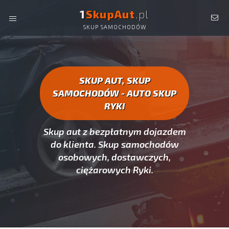
1
SkupAut
.pl
SKUP SAMOCHODÓW
AUTO SKUP RYKI -
SKUP AUT CAŁYCH, SKUP
SAMOCHODÓW RYKI
SKUP AUT, SKUP
SAMOCHODÓW - AUTO SKUP
RYKI
Skup aut z bezpłatnym dojazdem
do klienta. Skup samochodów
osobowych, dostawczych,
ciężarowych Ryki.