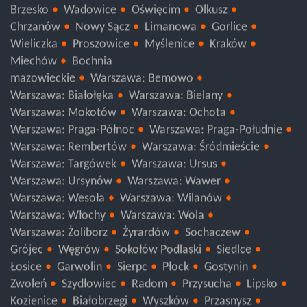
Brzesko
Wadowice
Oświęcim
Olkusz
Chrzanów
Nowy Sącz
Limanowa
Gorlice
Wieliczka
Proszowice
Myślenice
Kraków
Miechów
Bochnia
mazowieckie
Warszawa: Bemowo
Warszawa: Białołęka
Warszawa: Bielany
Warszawa: Mokotów
Warszawa: Ochota
Warszawa: Praga-Północ
Warszawa: Praga-Południe
Warszawa: Rembertów
Warszawa: Śródmieście
Warszawa: Targówek
Warszawa: Ursus
Warszawa: Ursynów
Warszawa: Wawer
Warszawa: Wesoła
Warszawa: Wilanów
Warszawa: Włochy
Warszawa: Wola
Warszawa: Żoliborz
Żyrardów
Sochaczew
Grójec
Węgrów
Sokołów Podlaski
Siedlce
Łosice
Garwolin
Sierpc
Płock
Gostynin
Zwoleń
Szydłowiec
Radom
Przysucha
Lipsko
Kozienice
Białobrzegi
Wyszków
Przasnysz