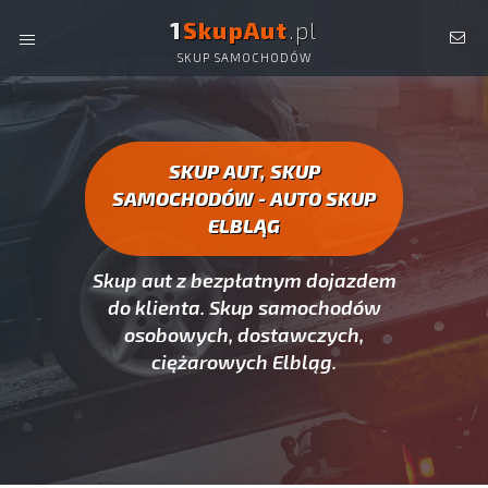
1
SkupAut
.pl
SKUP SAMOCHODÓW
AUTO SKUP ELBLĄG -
SKUP AUT CAŁYCH, SKUP
SAMOCHODÓW ELBLĄG
SKUP AUT, SKUP
SAMOCHODÓW - AUTO SKUP
ELBLĄG
Skup aut z bezpłatnym dojazdem
do klienta. Skup samochodów
osobowych, dostawczych,
ciężarowych Elbląg.