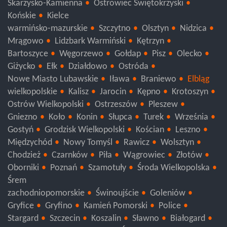
Skarżysko-Kamienna
Ostrowiec Świętokrzyski
Końskie
Kielce
warmińsko-mazurskie
Szczytno
Olsztyn
Nidzica
Mrągowo
Lidzbark Warmiński
Kętrzyn
Bartoszyce
Węgorzewo
Gołdap
Pisz
Olecko
Giżycko
Ełk
Działdowo
Ostróda
Nowe Miasto Lubawskie
Iława
Braniewo
Elbląg
wielkopolskie
Kalisz
Jarocin
Kępno
Krotoszyn
Ostrów Wielkopolski
Ostrzeszów
Pleszew
Gniezno
Koło
Konin
Słupca
Turek
Września
Gostyń
Grodzisk Wielkopolski
Kościan
Leszno
Międzychód
Nowy Tomyśl
Rawicz
Wolsztyn
Chodzież
Czarnków
Piła
Wągrowiec
Złotów
Oborniki
Poznań
Szamotuły
Środa Wielkopolska
Śrem
zachodniopomorskie
Świnoujście
Goleniów
Gryfice
Gryfino
Kamień Pomorski
Police
Stargard
Szczecin
Koszalin
Sławno
Białogard