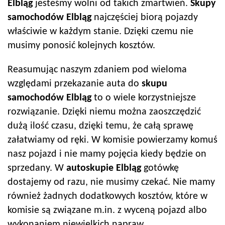
Elbląg
jesteśmy wolni od takich zmartwień.
Skupy
samochodów
Elbląg
najczęściej biorą pojazdy
właściwie w każdym stanie. Dzięki czemu nie
musimy ponosić kolejnych kosztów.
Reasumując naszym zdaniem pod wieloma
względami przekazanie auta do
skupu
samochodów
Elbląg
to o wiele korzystniejsze
rozwiązanie. Dzięki niemu można zaoszczędzić
dużą ilość czasu, dzięki temu, że całą sprawę
załatwiamy od ręki. W komisie powierzamy komuś
nasz pojazd i nie mamy pojęcia kiedy będzie on
sprzedany. W
autoskup
ie
Elbląg
gotówkę
dostajemy od razu, nie musimy czekać. Nie mamy
również żadnych dodatkowych kosztów, które w
komisie są związane m.in. z wyceną pojazd albo
wykonaniem niewielkich napraw.