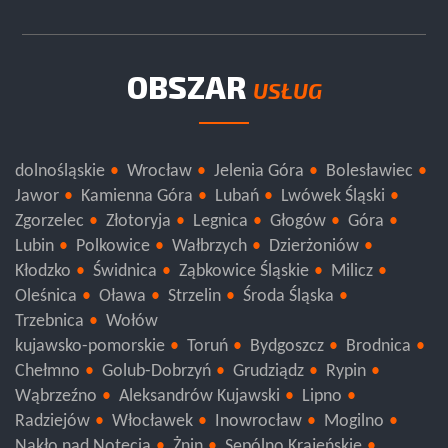
OBSZAR
USŁUG
dolnośląskie
Wrocław
Jelenia Góra
Bolesławiec
Jawor
Kamienna Góra
Lubań
Lwówek Śląski
Zgorzelec
Złotoryja
Legnica
Głogów
Góra
Lubin
Polkowice
Wałbrzych
Dzierżoniów
Kłodzko
Świdnica
Ząbkowice Śląskie
Milicz
Oleśnica
Oława
Strzelin
Środa Śląska
Trzebnica
Wołów
kujawsko-pomorskie
Toruń
Bydgoszcz
Brodnica
Chełmno
Golub-Dobrzyń
Grudziądz
Rypin
Wąbrzeźno
Aleksandrów Kujawski
Lipno
Radziejów
Włocławek
Inowrocław
Mogilno
Nakło nad Notecią
Żnin
Sępólno Krajeńskie