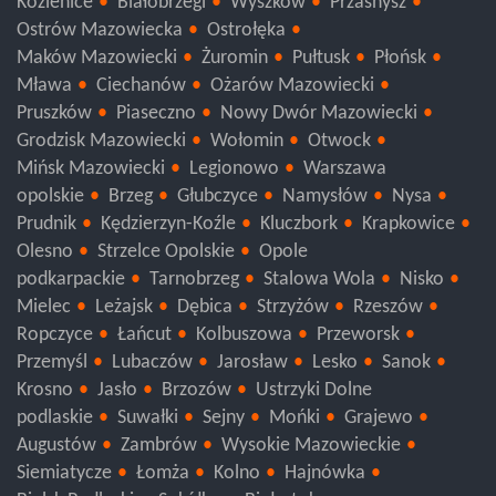
Kozienice
Białobrzegi
Wyszków
Przasnysz
Ostrów Mazowiecka
Ostrołęka
Maków Mazowiecki
Żuromin
Pułtusk
Płońsk
Mława
Ciechanów
Ożarów Mazowiecki
Pruszków
Piaseczno
Nowy Dwór Mazowiecki
Grodzisk Mazowiecki
Wołomin
Otwock
Mińsk Mazowiecki
Legionowo
Warszawa
opolskie
Brzeg
Głubczyce
Namysłów
Nysa
Prudnik
Kędzierzyn-Koźle
Kluczbork
Krapkowice
Olesno
Strzelce Opolskie
Opole
podkarpackie
Tarnobrzeg
Stalowa Wola
Nisko
Mielec
Leżajsk
Dębica
Strzyżów
Rzeszów
Ropczyce
Łańcut
Kolbuszowa
Przeworsk
Przemyśl
Lubaczów
Jarosław
Lesko
Sanok
Krosno
Jasło
Brzozów
Ustrzyki Dolne
podlaskie
Suwałki
Sejny
Mońki
Grajewo
Augustów
Zambrów
Wysokie Mazowieckie
Siemiatycze
Łomża
Kolno
Hajnówka