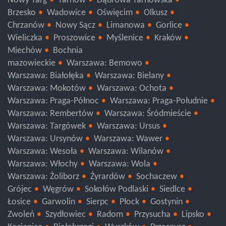
Nowy Targ
Tarnów
Dąbrowa Tarnowska
Brzesko
Wadowice
Oświęcim
Olkusz
Chrzanów
Nowy Sącz
Limanowa
Gorlice
Wieliczka
Proszowice
Myślenice
Kraków
Miechów
Bochnia
mazowieckie
Warszawa: Bemowo
Warszawa: Białołęka
Warszawa: Bielany
Warszawa: Mokotów
Warszawa: Ochota
Warszawa: Praga-Północ
Warszawa: Praga-Południe
Warszawa: Rembertów
Warszawa: Śródmieście
Warszawa: Targówek
Warszawa: Ursus
Warszawa: Ursynów
Warszawa: Wawer
Warszawa: Wesoła
Warszawa: Wilanów
Warszawa: Włochy
Warszawa: Wola
Warszawa: Żoliborz
Żyrardów
Sochaczew
Grójec
Węgrów
Sokołów Podlaski
Siedlce
Łosice
Garwolin
Sierpc
Płock
Gostynin
Zwoleń
Szydłowiec
Radom
Przysucha
Lipsko