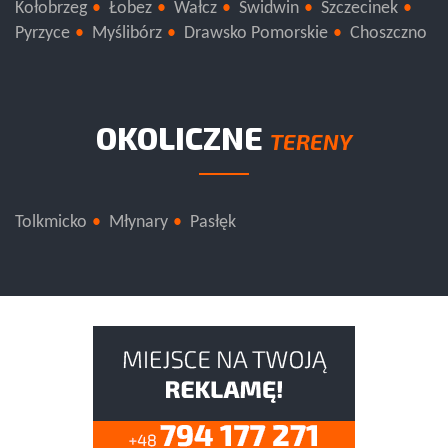
Kołobrzeg
Łobez
Wałcz
Świdwin
Szczecinek
Pyrzyce
Myślibórz
Drawsko Pomorskie
Choszczno
OKOLICZNE
TERENY
Tolkmicko
Młynary
Pasłęk