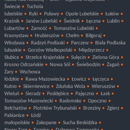
Świecie
Tuchola
lubelskie
Ryki
Puławy
Opole Lubelskie
Łuków
Kraśnik
Janów Lubelski
Świdnik
Łęczna
Lublin
Lubartów
Zamość
Tomaszów Lubelski
Krasnystaw
Hrubieszów
Chełm
Biłgoraj
Włodawa
Radzyń Podlaski
Parczew
Biała Podlaska
lubuskie
Gorzów Wielkopolski
Międzyrzecz
Słubice
Strzelce Krajeńskie
Sulęcin
Zielona Góra
Krosno Odrzańskie
Nowa Sól
Świebodzin
Żagań
Żary
Wschowa
łódzkie
Rawa Mazowiecka
Łowicz
Łęczyca
Kutno
Skierniewice
Zduńska Wola
Wieruszów
Wieluń
Sieradz
Poddębice
Pajęczno
Łask
Tomaszów Mazowiecki
Radomsko
Opoczno
Bełchatów
Piotrków Trybunalski
Brzeziny
Zgierz
Pabianice
Łódź
małopolskie
Zakopane
Sucha Beskidzka