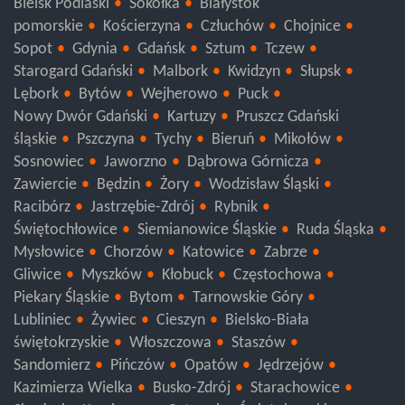
Bielsk Podlaski
Sokółka
Białystok
pomorskie
Kościerzyna
Człuchów
Chojnice
Sopot
Gdynia
Gdańsk
Sztum
Tczew
Starogard Gdański
Malbork
Kwidzyn
Słupsk
Lębork
Bytów
Wejherowo
Puck
Nowy Dwór Gdański
Kartuzy
Pruszcz Gdański
śląskie
Pszczyna
Tychy
Bieruń
Mikołów
Sosnowiec
Jaworzno
Dąbrowa Górnicza
Zawiercie
Będzin
Żory
Wodzisław Śląski
Racibórz
Jastrzębie-Zdrój
Rybnik
Świętochłowice
Siemianowice Śląskie
Ruda Śląska
Mysłowice
Chorzów
Katowice
Zabrze
Gliwice
Myszków
Kłobuck
Częstochowa
Piekary Śląskie
Bytom
Tarnowskie Góry
Lubliniec
Żywiec
Cieszyn
Bielsko-Biała
świętokrzyskie
Włoszczowa
Staszów
Sandomierz
Pińczów
Opatów
Jędrzejów
Kazimierza Wielka
Busko-Zdrój
Starachowice