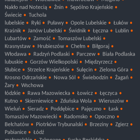
Nakło nad Notecią
Żnin
Sępólno Krajeńskie
Świecie
Tuchola
lubelskie
Ryki
Puławy
Opole Lubelskie
Łuków
Kraśnik
Janów Lubelski
Świdnik
Łęczna
Lublin
Lubartów
Zamość
Tomaszów Lubelski
Krasnystaw
Hrubieszów
Chełm
Biłgoraj
Włodawa
Radzyń Podlaski
Parczew
Biała Podlaska
lubuskie
Gorzów Wielkopolski
Międzyrzecz
Słubice
Strzelce Krajeńskie
Sulęcin
Zielona Góra
Krosno Odrzańskie
Nowa Sól
Świebodzin
Żagań
Żary
Wschowa
łódzkie
Rawa Mazowiecka
Łowicz
Łęczyca
Kutno
Skierniewice
Zduńska Wola
Wieruszów
Wieluń
Sieradz
Poddębice
Pajęczno
Łask
Tomaszów Mazowiecki
Radomsko
Opoczno
Bełchatów
Piotrków Trybunalski
Brzeziny
Zgierz
Pabianice
Łódź