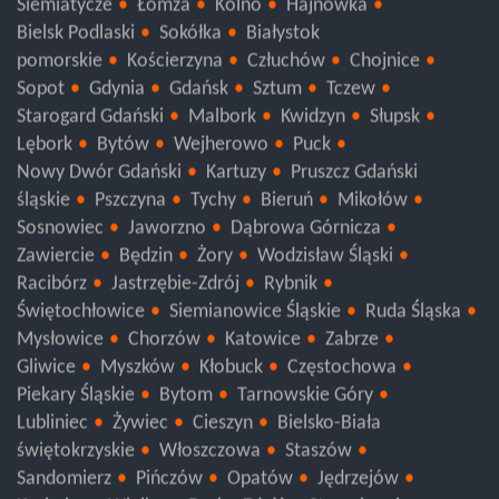
Siemiatycze
Łomża
Kolno
Hajnówka
Bielsk Podlaski
Sokółka
Białystok
pomorskie
Kościerzyna
Człuchów
Chojnice
Sopot
Gdynia
Gdańsk
Sztum
Tczew
Starogard Gdański
Malbork
Kwidzyn
Słupsk
Lębork
Bytów
Wejherowo
Puck
Nowy Dwór Gdański
Kartuzy
Pruszcz Gdański
śląskie
Pszczyna
Tychy
Bieruń
Mikołów
Sosnowiec
Jaworzno
Dąbrowa Górnicza
Zawiercie
Będzin
Żory
Wodzisław Śląski
Racibórz
Jastrzębie-Zdrój
Rybnik
Świętochłowice
Siemianowice Śląskie
Ruda Śląska
Mysłowice
Chorzów
Katowice
Zabrze
Gliwice
Myszków
Kłobuck
Częstochowa
Piekary Śląskie
Bytom
Tarnowskie Góry
Lubliniec
Żywiec
Cieszyn
Bielsko-Biała
świętokrzyskie
Włoszczowa
Staszów
Sandomierz
Pińczów
Opatów
Jędrzejów