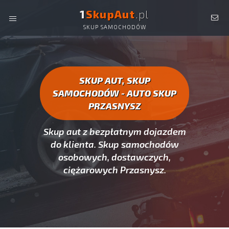
1
SkupAut
.pl
SKUP SAMOCHODÓW
AUTO SKUP PRZASNYSZ -
SKUP AUT CAŁYCH, SKUP
SAMOCHODÓW PRZASNYSZ
SKUP AUT, SKUP
SAMOCHODÓW - AUTO SKUP
PRZASNYSZ
Skup aut z bezpłatnym dojazdem
do klienta. Skup samochodów
osobowych, dostawczych,
ciężarowych Przasnysz.