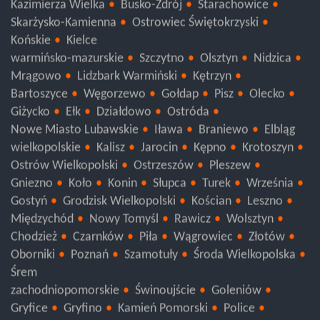
Kazimierza Wielka
Busko-Zdrój
Starachowice
Skarżysko-Kamienna
Ostrowiec Świętokrzyski
Końskie
Kielce
warmińsko-mazurskie
Szczytno
Olsztyn
Nidzica
Mrągowo
Lidzbark Warmiński
Kętrzyn
Bartoszyce
Węgorzewo
Gołdap
Pisz
Olecko
Giżycko
Ełk
Działdowo
Ostróda
Nowe Miasto Lubawskie
Iława
Braniewo
Elbląg
wielkopolskie
Kalisz
Jarocin
Kępno
Krotoszyn
Ostrów Wielkopolski
Ostrzeszów
Pleszew
Gniezno
Koło
Konin
Słupca
Turek
Września
Gostyń
Grodzisk Wielkopolski
Kościan
Leszno
Międzychód
Nowy Tomyśl
Rawicz
Wolsztyn
Chodzież
Czarnków
Piła
Wągrowiec
Złotów
Oborniki
Poznań
Szamotuły
Środa Wielkopolska
Śrem
zachodniopomorskie
Świnoujście
Goleniów
Gryfice
Gryfino
Kamień Pomorski
Police