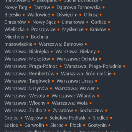
małopolskie
Zakopane
Sucha Beskidzka
Nowy Targ
Tarnów
Dąbrowa Tarnowska
Brzesko
Wadowice
Oświęcim
Olkusz
Chrzanów
Nowy Sącz
Limanowa
Gorlice
Wieliczka
Proszowice
Myślenice
Kraków
Miechów
Bochnia
mazowieckie
Warszawa: Bemowo
Warszawa: Białołęka
Warszawa: Bielany
Warszawa: Mokotów
Warszawa: Ochota
Warszawa: Praga-Północ
Warszawa: Praga-Południe
Warszawa: Rembertów
Warszawa: Śródmieście
Warszawa: Targówek
Warszawa: Ursus
Warszawa: Ursynów
Warszawa: Wawer
Warszawa: Wesoła
Warszawa: Wilanów
Warszawa: Włochy
Warszawa: Wola
Warszawa: Żoliborz
Żyrardów
Sochaczew
Grójec
Węgrów
Sokołów Podlaski
Siedlce
Łosice
Garwolin
Sierpc
Płock
Gostynin