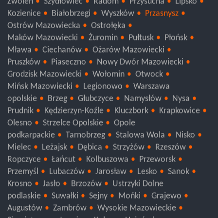
Zwoleń
Szydłowiec
Radom
Przysucha
Lipsko
Kozienice
Białobrzegi
Wyszków
Przasnysz
Ostrów Mazowiecka
Ostrołęka
Maków Mazowiecki
Żuromin
Pułtusk
Płońsk
Mława
Ciechanów
Ożarów Mazowiecki
Pruszków
Piaseczno
Nowy Dwór Mazowiecki
Grodzisk Mazowiecki
Wołomin
Otwock
Mińsk Mazowiecki
Legionowo
Warszawa
opolskie
Brzeg
Głubczyce
Namysłów
Nysa
Prudnik
Kędzierzyn-Koźle
Kluczbork
Krapkowice
Olesno
Strzelce Opolskie
Opole
podkarpackie
Tarnobrzeg
Stalowa Wola
Nisko
Mielec
Leżajsk
Dębica
Strzyżów
Rzeszów
Ropczyce
Łańcut
Kolbuszowa
Przeworsk
Przemyśl
Lubaczów
Jarosław
Lesko
Sanok
Krosno
Jasło
Brzozów
Ustrzyki Dolne
podlaskie
Suwałki
Sejny
Mońki
Grajewo
Augustów
Zambrów
Wysokie Mazowieckie