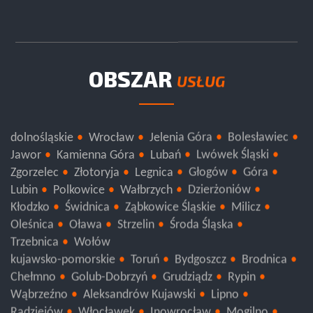
OBSZAR
USŁUG
dolnośląskie
Wrocław
Jelenia Góra
Bolesławiec
Jawor
Kamienna Góra
Lubań
Lwówek Śląski
Zgorzelec
Złotoryja
Legnica
Głogów
Góra
Lubin
Polkowice
Wałbrzych
Dzierżoniów
Kłodzko
Świdnica
Ząbkowice Śląskie
Milicz
Oleśnica
Oława
Strzelin
Środa Śląska
Trzebnica
Wołów
kujawsko-pomorskie
Toruń
Bydgoszcz
Brodnica
Chełmno
Golub-Dobrzyń
Grudziądz
Rypin
Wąbrzeźno
Aleksandrów Kujawski
Lipno
Radziejów
Włocławek
Inowrocław
Mogilno