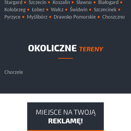
Stargard
Szczecin
Koszalin
Sławno
Białogard
Kołobrzeg
Łobez
Wałcz
Świdwin
Szczecinek
Pyrzyce
Myślibórz
Drawsko Pomorskie
Choszczno
OKOLICZNE
TERENY
Chorzele