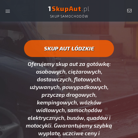
1
SkupAut
.pl
SKUP SAMOCHODÓW
SKUP AUT ŁÓDZKIE -
OSOBOWYCH, DOSTAWCZYCH,
CIĘŻAROWYCH, UŻYWANYCH ORAZ POWYPADKOWYCH.
SKUP AUT ŁÓDZKIE
Oferujemy skup aut za gotówkę:
osobowych, ciężarowych,
dostawczych, flotowych,
używanych, powypadkowych,
przyczep drogowych,
kempingowych, wózków
widłowych, samochodów
elektrycznych, busów, quadów i
motocykli. Gwarantujemy szybką
wypłatę, uczciwe ceny i