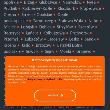
opolskie
Brzeg
Głubczyce
Namysłów
Nysa
Prudnik
Kędzierzyn-Koźle
Kluczbork
Krapkowice
Olesno
Strzelce Opolskie
Opole
podkarpackie
Tarnobrzeg
Stalowa Wola
Nisko
Mielec
Leżajsk
Dębica
Strzyżów
Rzeszów
Ropczyce
Łańcut
Kolbuszowa
Przeworsk
Przemyśl
Lubaczów
Jarosław
Lesko
Sanok
Krosno
Jasło
Brzozów
Ustrzyki Dolne
podlaskie
Suwałki
Sejny
Mońki
Grajewo
Ta strona wykorzystuje pliki cookie!
Augustów
Zambrów
Wysokie Mazowieckie
Siemiatycze
Łomża
Kolno
Hajnówka
Klikając przycisk akceptuję, użytkownik wyraża zgodę na stosowanie plików cookie i innych
podobnych technologii skupaut-katowice.pl oraz osób trzecich, używanych w celu zwiększenia
Bielsk Podlaski
Sokółka
Białystok
komfortu korzystania z serwisu, analizy i pomiaru poziomu interakcji użytkownika z treściami
1skupaut.pl oraz wyświetlania trafniejszych reklam w serwisie 1skupaut.pl Tu można znaleźć
pomorskie
Kościerzyna
Człuchów
Chojnice
więcej informacji o
dostępnych opcjach i plikach cookie.
Wyrażoną zgodę można w dowolnym
momencie cofnąć.
Sopot
Gdynia
Gdańsk
Sztum
Tczew
Starogard Gdański
Malbork
Kwidzyn
Słupsk
AKCEPTUJĘ
Lębork
Bytów
Wejherowo
Puck
Nowy Dwór Gdański
Kartuzy
Pruszcz Gdański