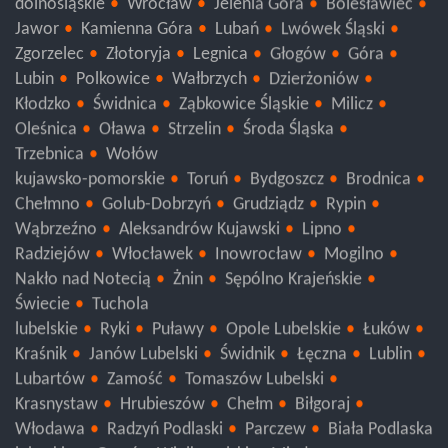
dolnośląskie
Wrocław
Jelenia Góra
Bolesławiec
Jawor
Kamienna Góra
Lubań
Lwówek Śląski
Zgorzelec
Złotoryja
Legnica
Głogów
Góra
Lubin
Polkowice
Wałbrzych
Dzierżoniów
Kłodzko
Świdnica
Ząbkowice Śląskie
Milicz
Oleśnica
Oława
Strzelin
Środa Śląska
Trzebnica
Wołów
kujawsko-pomorskie
Toruń
Bydgoszcz
Brodnica
Chełmno
Golub-Dobrzyń
Grudziądz
Rypin
Wąbrzeźno
Aleksandrów Kujawski
Lipno
Radziejów
Włocławek
Inowrocław
Mogilno
Nakło nad Notecią
Żnin
Sępólno Krajeńskie
Świecie
Tuchola
lubelskie
Ryki
Puławy
Opole Lubelskie
Łuków
Kraśnik
Janów Lubelski
Świdnik
Łęczna
Lublin
Lubartów
Zamość
Tomaszów Lubelski
Krasnystaw
Hrubieszów
Chełm
Biłgoraj
Włodawa
Radzyń Podlaski
Parczew
Biała Podlaska