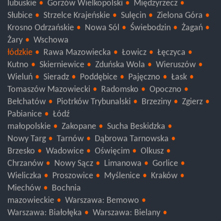
lubuskie
Gorzów Wielkopolski
Międzyrzecz
Słubice
Strzelce Krajeńskie
Sulęcin
Zielona Góra
Krosno Odrzańskie
Nowa Sól
Świebodzin
Żagań
Żary
Wschowa
łódzkie
Rawa Mazowiecka
Łowicz
Łęczyca
Kutno
Skierniewice
Zduńska Wola
Wieruszów
Wieluń
Sieradz
Poddębice
Pajęczno
Łask
Tomaszów Mazowiecki
Radomsko
Opoczno
Bełchatów
Piotrków Trybunalski
Brzeziny
Zgierz
Pabianice
Łódź
małopolskie
Zakopane
Sucha Beskidzka
Nowy Targ
Tarnów
Dąbrowa Tarnowska
Brzesko
Wadowice
Oświęcim
Olkusz
Chrzanów
Nowy Sącz
Limanowa
Gorlice
Wieliczka
Proszowice
Myślenice
Kraków
Miechów
Bochnia
mazowieckie
Warszawa: Bemowo
Warszawa: Białołęka
Warszawa: Bielany