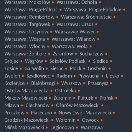
Warszawa: Mokotów
Warszawa: Ochota
Warszawa: Praga-Północ
Warszawa: Praga-Południe
Warszawa: Rembertów
Warszawa: Śródmieście
Warszawa: Targówek
Warszawa: Ursus
Warszawa: Ursynów
Warszawa: Wawer
Warszawa: Wesoła
Warszawa: Wilanów
Warszawa: Włochy
Warszawa: Wola
Warszawa: Żoliborz
Żyrardów
Sochaczew
Grójec
Węgrów
Sokołów Podlaski
Siedlce
Łosice
Garwolin
Sierpc
Płock
Gostynin
Zwoleń
Szydłowiec
Radom
Przysucha
Lipsko
Kozienice
Białobrzegi
Wyszków
Przasnysz
Ostrów Mazowiecka
Ostrołęka
Maków Mazowiecki
Żuromin
Pułtusk
Płońsk
Mława
Ciechanów
Ożarów Mazowiecki
Pruszków
Piaseczno
Nowy Dwór Mazowiecki
Grodzisk Mazowiecki
Wołomin
Otwock
Mińsk Mazowiecki
Legionowo
Warszawa