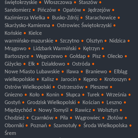
świętokrzyskie
Włoszczowa
Staszów
Sandomierz
Pińczów
Opatów
Jędrzejów
Kazimierza Wielka
Busko-Zdrój
Starachowice
Skarżysko-Kamienna
Ostrowiec Świętokrzyski
Końskie
Kielce
warmińsko-mazurskie
Szczytno
Olsztyn
Nidzica
Mrągowo
Lidzbark Warmiński
Kętrzyn
Bartoszyce
Węgorzewo
Gołdap
Pisz
Olecko
Giżycko
Ełk
Działdowo
Ostróda
Nowe Miasto Lubawskie
Iława
Braniewo
Elbląg
wielkopolskie
Kalisz
Jarocin
Kępno
Krotoszyn
Ostrów Wielkopolski
Ostrzeszów
Pleszew
Gniezno
Koło
Konin
Słupca
Turek
Września
Gostyń
Grodzisk Wielkopolski
Kościan
Leszno
Międzychód
Nowy Tomyśl
Rawicz
Wolsztyn
Chodzież
Czarnków
Piła
Wągrowiec
Złotów
Oborniki
Poznań
Szamotuły
Środa Wielkopolska
Śrem