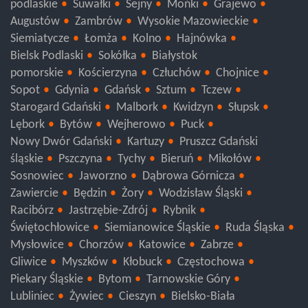
podlaskie
Suwałki
Sejny
Mońki
Grajewo
Augustów
Zambrów
Wysokie Mazowieckie
Siemiatycze
Łomża
Kolno
Hajnówka
Bielsk Podlaski
Sokółka
Białystok
pomorskie
Kościerzyna
Człuchów
Chojnice
Sopot
Gdynia
Gdańsk
Sztum
Tczew
Starogard Gdański
Malbork
Kwidzyn
Słupsk
Lębork
Bytów
Wejherowo
Puck
Nowy Dwór Gdański
Kartuzy
Pruszcz Gdański
śląskie
Pszczyna
Tychy
Bieruń
Mikołów
Sosnowiec
Jaworzno
Dąbrowa Górnicza
Zawiercie
Będzin
Żory
Wodzisław Śląski
Racibórz
Jastrzębie-Zdrój
Rybnik
Świętochłowice
Siemianowice Śląskie
Ruda Śląska
Mysłowice
Chorzów
Katowice
Zabrze
Gliwice
Myszków
Kłobuck
Częstochowa
Piekary Śląskie
Bytom
Tarnowskie Góry
Lubliniec
Żywiec
Cieszyn
Bielsko-Biała