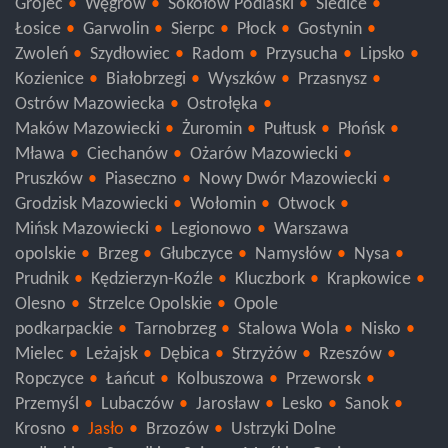
Grójec
Węgrów
Sokołów Podlaski
Siedlce
Łosice
Garwolin
Sierpc
Płock
Gostynin
Zwoleń
Szydłowiec
Radom
Przysucha
Lipsko
Kozienice
Białobrzegi
Wyszków
Przasnysz
Ostrów Mazowiecka
Ostrołęka
Maków Mazowiecki
Żuromin
Pułtusk
Płońsk
Mława
Ciechanów
Ożarów Mazowiecki
Pruszków
Piaseczno
Nowy Dwór Mazowiecki
Grodzisk Mazowiecki
Wołomin
Otwock
Mińsk Mazowiecki
Legionowo
Warszawa
opolskie
Brzeg
Głubczyce
Namysłów
Nysa
Prudnik
Kędzierzyn-Koźle
Kluczbork
Krapkowice
Olesno
Strzelce Opolskie
Opole
podkarpackie
Tarnobrzeg
Stalowa Wola
Nisko
Mielec
Leżajsk
Dębica
Strzyżów
Rzeszów
Ropczyce
Łańcut
Kolbuszowa
Przeworsk
Przemyśl
Lubaczów
Jarosław
Lesko
Sanok
Krosno
Jasło
Brzozów
Ustrzyki Dolne