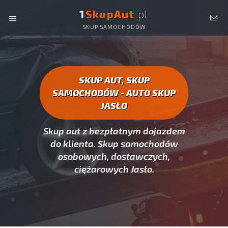
1
SkupAut
.pl
SKUP SAMOCHODÓW
AUTO SKUP JASŁO -
SKUP AUT CAŁYCH, SKUP
SAMOCHODÓW JASŁO
SKUP AUT, SKUP
SAMOCHODÓW - AUTO SKUP
JASŁO
Skup aut z bezpłatnym dojazdem
do klienta. Skup samochodów
osobowych, dostawczych,
ciężarowych Jasło.