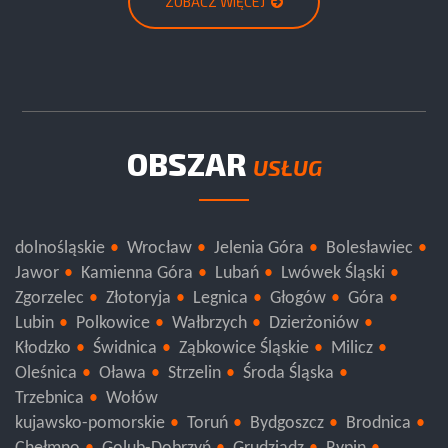
ZOBACZ WIĘCEJ
OBSZAR
USŁUG
dolnośląskie
Wrocław
Jelenia Góra
Bolesławiec
Jawor
Kamienna Góra
Lubań
Lwówek Śląski
Zgorzelec
Złotoryja
Legnica
Głogów
Góra
Lubin
Polkowice
Wałbrzych
Dzierżoniów
Kłodzko
Świdnica
Ząbkowice Śląskie
Milicz
Oleśnica
Oława
Strzelin
Środa Śląska
Trzebnica
Wołów
kujawsko-pomorskie
Toruń
Bydgoszcz
Brodnica