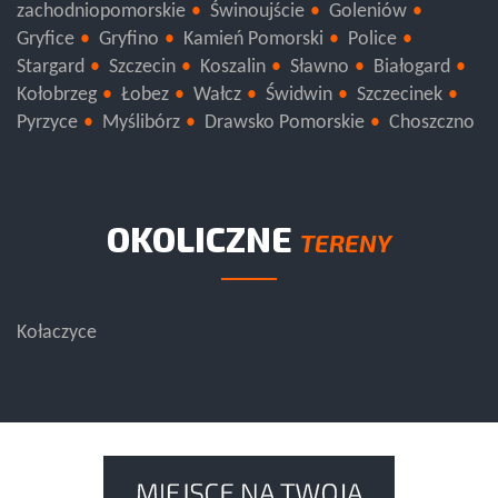
zachodniopomorskie
Świnoujście
Goleniów
Gryfice
Gryfino
Kamień Pomorski
Police
Stargard
Szczecin
Koszalin
Sławno
Białogard
Kołobrzeg
Łobez
Wałcz
Świdwin
Szczecinek
Pyrzyce
Myślibórz
Drawsko Pomorskie
Choszczno
OKOLICZNE
TERENY
Kołaczyce