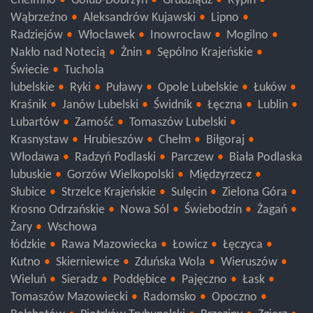
Chełmno
Golub-Dobrzyń
Grudziądz
Rypin
Wąbrzeźno
Aleksandrów Kujawski
Lipno
Radziejów
Włocławek
Inowrocław
Mogilno
Nakło nad Notecią
Żnin
Sępólno Krajeńskie
Świecie
Tuchola
lubelskie
Ryki
Puławy
Opole Lubelskie
Łuków
Kraśnik
Janów Lubelski
Świdnik
Łęczna
Lublin
Lubartów
Zamość
Tomaszów Lubelski
Krasnystaw
Hrubieszów
Chełm
Biłgoraj
Włodawa
Radzyń Podlaski
Parczew
Biała Podlaska
lubuskie
Gorzów Wielkopolski
Międzyrzecz
Słubice
Strzelce Krajeńskie
Sulęcin
Zielona Góra
Krosno Odrzańskie
Nowa Sól
Świebodzin
Żagań
Żary
Wschowa
łódzkie
Rawa Mazowiecka
Łowicz
Łęczyca
Kutno
Skierniewice
Zduńska Wola
Wieruszów
Wieluń
Sieradz
Poddębice
Pajęczno
Łask
Tomaszów Mazowiecki
Radomsko
Opoczno