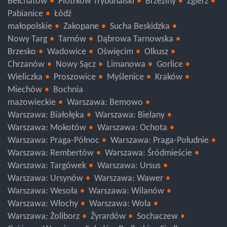
Bełchatów
Piotrków Trybunalski
Brzeziny
Zgierz
Pabianice
Łódź
małopolskie
Zakopane
Sucha Beskidzka
Nowy Targ
Tarnów
Dąbrowa Tarnowska
Brzesko
Wadowice
Oświęcim
Olkusz
Chrzanów
Nowy Sącz
Limanowa
Gorlice
Wieliczka
Proszowice
Myślenice
Kraków
Miechów
Bochnia
mazowieckie
Warszawa: Bemowo
Warszawa: Białołęka
Warszawa: Bielany
Warszawa: Mokotów
Warszawa: Ochota
Warszawa: Praga-Północ
Warszawa: Praga-Południe
Warszawa: Rembertów
Warszawa: Śródmieście
Warszawa: Targówek
Warszawa: Ursus
Warszawa: Ursynów
Warszawa: Wawer
Warszawa: Wesoła
Warszawa: Wilanów
Warszawa: Włochy
Warszawa: Wola
Warszawa: Żoliborz
Żyrardów
Sochaczew