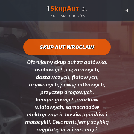
1
SkupAut
.pl
SKUP SAMOCHODÓW
SKUP AUT WROCŁAW -
OSOBOWYCH, DOSTAWCZYCH,
CIĘŻAROWYCH, UŻYWANYCH ORAZ POWYPADKOWYCH.
SKUP AUT WROCŁAW
Oferujemy skup aut za gotówkę:
osobowych, ciężarowych,
dostawczych, flotowych,
używanych, powypadkowych,
przyczep drogowych,
kempingowych, wózków
widłowych, samochodów
elektrycznych, busów, quadów i
motocykli. Gwarantujemy szybką
wypłatę, uczciwe ceny i