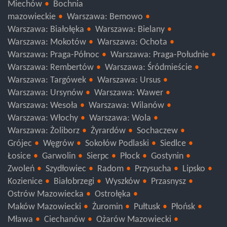
Wieliczka
Proszowice
Myślenice
Kraków
Miechów
Bochnia
mazowieckie
Warszawa: Bemowo
Warszawa: Białołęka
Warszawa: Bielany
Warszawa: Mokotów
Warszawa: Ochota
Warszawa: Praga-Północ
Warszawa: Praga-Południe
Warszawa: Rembertów
Warszawa: Śródmieście
Warszawa: Targówek
Warszawa: Ursus
Warszawa: Ursynów
Warszawa: Wawer
Warszawa: Wesoła
Warszawa: Wilanów
Warszawa: Włochy
Warszawa: Wola
Warszawa: Żoliborz
Żyrardów
Sochaczew
Grójec
Węgrów
Sokołów Podlaski
Siedlce
Łosice
Garwolin
Sierpc
Płock
Gostynin
Zwoleń
Szydłowiec
Radom
Przysucha
Lipsko
Kozienice
Białobrzegi
Wyszków
Przasnysz
Ostrów Mazowiecka
Ostrołęka
Maków Mazowiecki
Żuromin
Pułtusk
Płońsk