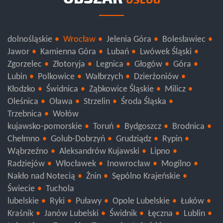
OBSZAR
USŁUG
dolnośląskie
Wrocław
Jelenia Góra
Bolesławiec
Jawor
Kamienna Góra
Lubań
Lwówek Śląski
Zgorzelec
Złotoryja
Legnica
Głogów
Góra
Lubin
Polkowice
Wałbrzych
Dzierżoniów
Kłodzko
Świdnica
Ząbkowice Śląskie
Milicz
Oleśnica
Oława
Strzelin
Środa Śląska
Trzebnica
Wołów
kujawsko-pomorskie
Toruń
Bydgoszcz
Brodnica
Chełmno
Golub-Dobrzyń
Grudziądz
Rypin
Wąbrzeźno
Aleksandrów Kujawski
Lipno
Radziejów
Włocławek
Inowrocław
Mogilno
Nakło nad Notecią
Żnin
Sępólno Krajeńskie
Świecie
Tuchola
lubelskie
Ryki
Puławy
Opole Lubelskie
Łuków