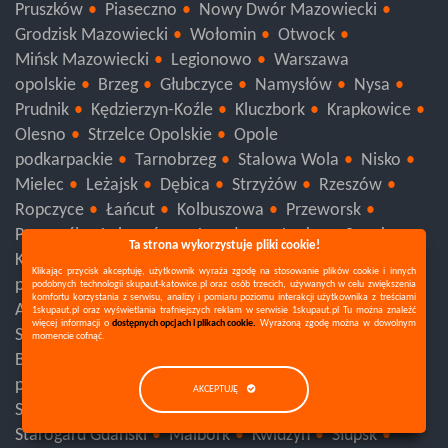
Mława
Ciechanów
Ożarów Mazowiecki
Pruszków
Piaseczno
Nowy Dwór Mazowiecki
Grodzisk Mazowiecki
Wołomin
Otwock
Mińsk Mazowiecki
Legionowo
Warszawa
opolskie
Brzeg
Głubczyce
Namysłów
Nysa
Prudnik
Kędzierzyn-Koźle
Kluczbork
Krapkowice
Olesno
Strzelce Opolskie
Opole
podkarpackie
Tarnobrzeg
Stalowa Wola
Nisko
Mielec
Leżajsk
Dębica
Strzyżów
Rzeszów
Ropczyce
Łańcut
Kolbuszowa
Przeworsk
Ta strona wykorzystuje pliki cookie!
Przemyśl
Lubaczów
Jarosław
Lesko
Sanok
Klikając przycisk akceptuję, użytkownik wyraża zgodę na stosowanie plików cookie i innych
Krosno
Jasło
Brzozów
Ustrzyki Dolne
podobnych technologii skupaut-katowice.pl oraz osób trzecich, używanych w celu zwiększenia
komfortu korzystania z serwisu, analizy i pomiaru poziomu interakcji użytkownika z treściami
podlaskie
Suwałki
Sejny
Mońki
Grajewo
1skupaut.pl oraz wyświetlania trafniejszych reklam w serwisie 1skupaut.pl Tu można znaleźć
więcej informacji o
dostępnych opcjach i plikach cookie.
Wyrażoną zgodę można w dowolnym
Augustów
Zambrów
Wysokie Mazowieckie
momencie cofnąć.
Siemiatycze
Łomża
Kolno
Hajnówka
Bielsk Podlaski
Sokółka
Białystok
AKCEPTUJĘ
pomorskie
Kościerzyna
Człuchów
Chojnice
Sopot
Gdynia
Gdańsk
Sztum
Tczew