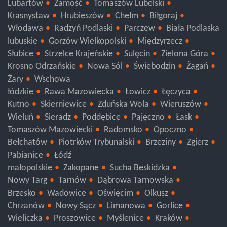
Kraśnik
Janów Lubelski
Świdnik
Łęczna
Lublin
Lubartów
Zamość
Tomaszów Lubelski
Krasnystaw
Hrubieszów
Chełm
Biłgoraj
Włodawa
Radzyń Podlaski
Parczew
Biała Podlaska
lubuskie
Gorzów Wielkopolski
Międzyrzecz
Słubice
Strzelce Krajeńskie
Sulęcin
Zielona Góra
Krosno Odrzańskie
Nowa Sól
Świebodzin
Żagań
Żary
Wschowa
łódzkie
Rawa Mazowiecka
Łowicz
Łęczyca
Kutno
Skierniewice
Zduńska Wola
Wieruszów
Wieluń
Sieradz
Poddębice
Pajęczno
Łask
Tomaszów Mazowiecki
Radomsko
Opoczno
Bełchatów
Piotrków Trybunalski
Brzeziny
Zgierz
Pabianice
Łódź
małopolskie
Zakopane
Sucha Beskidzka
Nowy Targ
Tarnów
Dąbrowa Tarnowska
Brzesko
Wadowice
Oświęcim
Olkusz
Chrzanów
Nowy Sącz
Limanowa
Gorlice