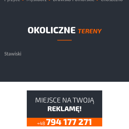
Pyrzyce
Myślibórz
Drawsko Pomorskie
Choszczno
OKOLICZNE
TERENY
Stawiski