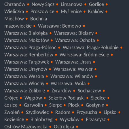
Brzesko
Wadowice
Oświęcim
Olkusz
Chrzanów
Nowy Sącz
Limanowa
Gorlice
Wieliczka
Proszowice
Myślenice
Kraków
Miechów
Bochnia
mazowieckie
Warszawa: Bemowo
Warszawa: Białołęka
Warszawa: Bielany
Warszawa: Mokotów
Warszawa: Ochota
Warszawa: Praga-Północ
Warszawa: Praga-Południe
Warszawa: Rembertów
Warszawa: Śródmieście
Warszawa: Targówek
Warszawa: Ursus
Warszawa: Ursynów
Warszawa: Wawer
Warszawa: Wesoła
Warszawa: Wilanów
Warszawa: Włochy
Warszawa: Wola
Warszawa: Żoliborz
Żyrardów
Sochaczew
Grójec
Węgrów
Sokołów Podlaski
Siedlce
Łosice
Garwolin
Sierpc
Płock
Gostynin
Zwoleń
Szydłowiec
Radom
Przysucha
Lipsko
Kozienice
Białobrzegi
Wyszków
Przasnysz