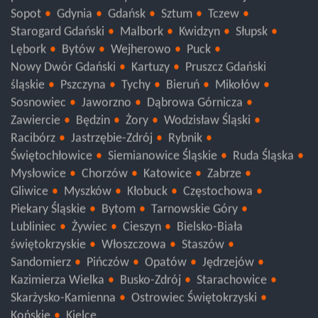
pomorskie
Kościerzyna
Człuchów
Chojnice
Sopot
Gdynia
Gdańsk
Sztum
Tczew
Starogard Gdański
Malbork
Kwidzyn
Słupsk
Lębork
Bytów
Wejherowo
Puck
Nowy Dwór Gdański
Kartuzy
Pruszcz Gdański
śląskie
Pszczyna
Tychy
Bieruń
Mikołów
Sosnowiec
Jaworzno
Dąbrowa Górnicza
Zawiercie
Będzin
Żory
Wodzisław Śląski
Racibórz
Jastrzębie-Zdrój
Rybnik
Świętochłowice
Siemianowice Śląskie
Ruda Śląska
Mysłowice
Chorzów
Katowice
Zabrze
Gliwice
Myszków
Kłobuck
Częstochowa
Piekary Śląskie
Bytom
Tarnowskie Góry
Lubliniec
Żywiec
Cieszyn
Bielsko-Biała
świętokrzyskie
Włoszczowa
Staszów
Sandomierz
Pińczów
Opatów
Jędrzejów
Kazimierza Wielka
Busko-Zdrój
Starachowice
Skarżysko-Kamienna
Ostrowiec Świętokrzyski