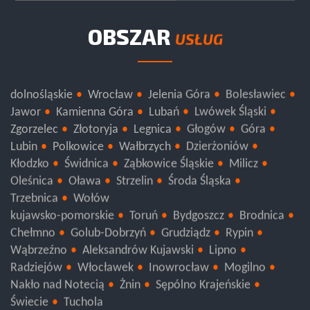
OBSZAR
USŁUG
dolnośląskie
Wrocław
Jelenia Góra
Bolesławiec
Jawor
Kamienna Góra
Lubań
Lwówek Śląski
Zgorzelec
Złotoryja
Legnica
Głogów
Góra
Lubin
Polkowice
Wałbrzych
Dzierżoniów
Kłodzko
Świdnica
Ząbkowice Śląskie
Milicz
Oleśnica
Oława
Strzelin
Środa Śląska
Trzebnica
Wołów
kujawsko-pomorskie
Toruń
Bydgoszcz
Brodnica
Chełmno
Golub-Dobrzyń
Grudziądz
Rypin
Wąbrzeźno
Aleksandrów Kujawski
Lipno
Radziejów
Włocławek
Inowrocław
Mogilno
Nakło nad Notecią
Żnin
Sępólno Krajeńskie