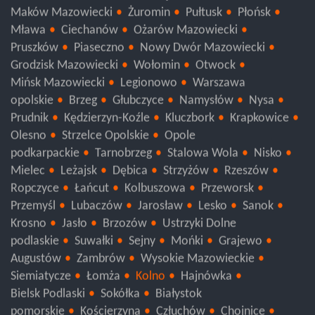
Ostrów Mazowiecka
Ostrołęka
Maków Mazowiecki
Żuromin
Pułtusk
Płońsk
Mława
Ciechanów
Ożarów Mazowiecki
Pruszków
Piaseczno
Nowy Dwór Mazowiecki
Grodzisk Mazowiecki
Wołomin
Otwock
Mińsk Mazowiecki
Legionowo
Warszawa
opolskie
Brzeg
Głubczyce
Namysłów
Nysa
Prudnik
Kędzierzyn-Koźle
Kluczbork
Krapkowice
Olesno
Strzelce Opolskie
Opole
podkarpackie
Tarnobrzeg
Stalowa Wola
Nisko
Mielec
Leżajsk
Dębica
Strzyżów
Rzeszów
Ropczyce
Łańcut
Kolbuszowa
Przeworsk
Przemyśl
Lubaczów
Jarosław
Lesko
Sanok
Krosno
Jasło
Brzozów
Ustrzyki Dolne
podlaskie
Suwałki
Sejny
Mońki
Grajewo
Augustów
Zambrów
Wysokie Mazowieckie
Siemiatycze
Łomża
Kolno
Hajnówka
Bielsk Podlaski
Sokółka
Białystok