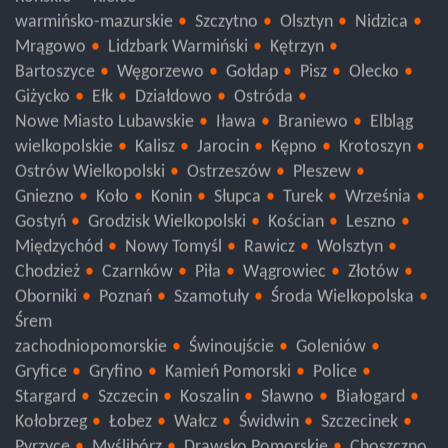
Końskie
Kielce
warmińsko-mazurskie
Szczytno
Olsztyn
Nidzica
Mrągowo
Lidzbark Warmiński
Kętrzyn
Bartoszyce
Węgorzewo
Gołdap
Pisz
Olecko
Giżycko
Ełk
Działdowo
Ostróda
Nowe Miasto Lubawskie
Iława
Braniewo
Elbląg
wielkopolskie
Kalisz
Jarocin
Kępno
Krotoszyn
Ostrów Wielkopolski
Ostrzeszów
Pleszew
Gniezno
Koło
Konin
Słupca
Turek
Września
Gostyń
Grodzisk Wielkopolski
Kościan
Leszno
Międzychód
Nowy Tomyśl
Rawicz
Wolsztyn
Chodzież
Czarnków
Piła
Wągrowiec
Złotów
Oborniki
Poznań
Szamotuły
Środa Wielkopolska
Śrem
zachodniopomorskie
Świnoujście
Goleniów
Gryfice
Gryfino
Kamień Pomorski
Police
Stargard
Szczecin
Koszalin
Sławno
Białogard
Kołobrzeg
Łobez
Wałcz
Świdwin
Szczecinek