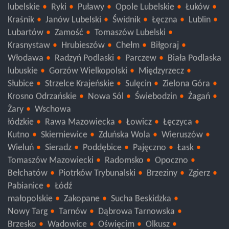
Świecie
Tuchola
lubelskie
Ryki
Puławy
Opole Lubelskie
Łuków
Kraśnik
Janów Lubelski
Świdnik
Łęczna
Lublin
Lubartów
Zamość
Tomaszów Lubelski
Krasnystaw
Hrubieszów
Chełm
Biłgoraj
Włodawa
Radzyń Podlaski
Parczew
Biała Podlaska
lubuskie
Gorzów Wielkopolski
Międzyrzecz
Słubice
Strzelce Krajeńskie
Sulęcin
Zielona Góra
Krosno Odrzańskie
Nowa Sól
Świebodzin
Żagań
Żary
Wschowa
łódzkie
Rawa Mazowiecka
Łowicz
Łęczyca
Kutno
Skierniewice
Zduńska Wola
Wieruszów
Wieluń
Sieradz
Poddębice
Pajęczno
Łask
Tomaszów Mazowiecki
Radomsko
Opoczno
Bełchatów
Piotrków Trybunalski
Brzeziny
Zgierz
Pabianice
Łódź
małopolskie
Zakopane
Sucha Beskidzka
Nowy Targ
Tarnów
Dąbrowa Tarnowska