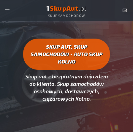
1
SkupAut
.pl
SKUP SAMOCHODÓW
AUTO SKUP KOLNO -
SKUP AUT CAŁYCH, SKUP
SAMOCHODÓW KOLNO
SKUP AUT, SKUP
SAMOCHODÓW - AUTO SKUP
KOLNO
Skup aut z bezpłatnym dojazdem
do klienta. Skup samochodów
osobowych, dostawczych,
ciężarowych Kolno.