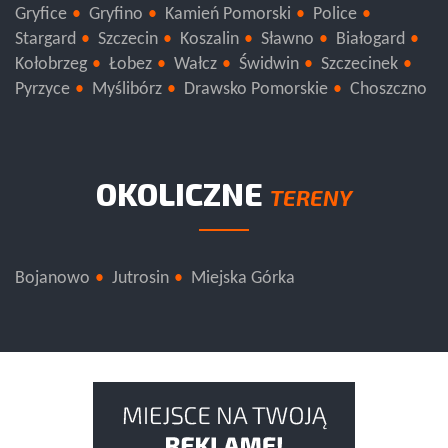
Gryfice
Gryfino
Kamień Pomorski
Police
Stargard
Szczecin
Koszalin
Sławno
Białogard
Kołobrzeg
Łobez
Wałcz
Świdwin
Szczecinek
Pyrzyce
Myślibórz
Drawsko Pomorskie
Choszczno
OKOLICZNE
TERENY
Bojanowo
Jutrosin
Miejska Górka