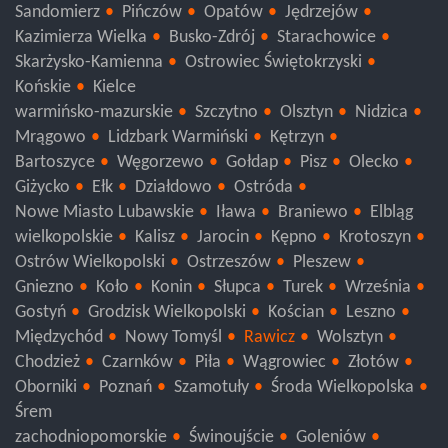
Sandomierz
Pińczów
Opatów
Jędrzejów
Kazimierza Wielka
Busko-Zdrój
Starachowice
Skarżysko-Kamienna
Ostrowiec Świętokrzyski
Końskie
Kielce
warmińsko-mazurskie
Szczytno
Olsztyn
Nidzica
Mrągowo
Lidzbark Warmiński
Kętrzyn
Bartoszyce
Węgorzewo
Gołdap
Pisz
Olecko
Giżycko
Ełk
Działdowo
Ostróda
Nowe Miasto Lubawskie
Iława
Braniewo
Elbląg
wielkopolskie
Kalisz
Jarocin
Kępno
Krotoszyn
Ostrów Wielkopolski
Ostrzeszów
Pleszew
Gniezno
Koło
Konin
Słupca
Turek
Września
Gostyń
Grodzisk Wielkopolski
Kościan
Leszno
Międzychód
Nowy Tomyśl
Rawicz
Wolsztyn
Chodzież
Czarnków
Piła
Wągrowiec
Złotów
Oborniki
Poznań
Szamotuły
Środa Wielkopolska
Śrem
zachodniopomorskie
Świnoujście
Goleniów