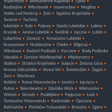
Wąbrzeźno
Aleksandrów Kujawski
Lipno
Radziejów
Włocławek
Inowrocław
Mogilno
Nakło nad Notecią
Żnin
Sępólno Krajeńskie
Świecie
Tuchola
lubelskie
Ryki
Puławy
Opole Lubelskie
Łuków
Kraśnik
Janów Lubelski
Świdnik
Łęczna
Lublin
Lubartów
Zamość
Tomaszów Lubelski
Krasnystaw
Hrubieszów
Chełm
Biłgoraj
Włodawa
Radzyń Podlaski
Parczew
Biała Podlaska
lubuskie
Gorzów Wielkopolski
Międzyrzecz
Słubice
Strzelce Krajeńskie
Sulęcin
Zielona Góra
Krosno Odrzańskie
Nowa Sól
Świebodzin
Żagań
Żary
Wschowa
łódzkie
Rawa Mazowiecka
Łowicz
Łęczyca
Kutno
Skierniewice
Zduńska Wola
Wieruszów
Wieluń
Sieradz
Poddębice
Pajęczno
Łask
Tomaszów Mazowiecki
Radomsko
Opoczno
Bełchatów
Piotrków Trybunalski
Brzeziny
Zgierz