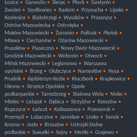
Łosice
Garwolin
Sierpc
Płock
Gostynin
Zwoleń
Szydłowiec
Radom
Przysucha
Lipsko
Kozienice
Białobrzegi
Wyszków
Przasnysz
Ostrów Mazowiecka
Ostrołęka
Maków Mazowiecki
Żuromin
Pułtusk
Płońsk
Mława
Ciechanów
Ożarów Mazowiecki
Pruszków
Piaseczno
Nowy Dwór Mazowiecki
Grodzisk Mazowiecki
Wołomin
Otwock
Mińsk Mazowiecki
Legionowo
Warszawa
opolskie
Brzeg
Głubczyce
Namysłów
Nysa
Prudnik
Kędzierzyn-Koźle
Kluczbork
Krapkowice
Olesno
Strzelce Opolskie
Opole
podkarpackie
Tarnobrzeg
Stalowa Wola
Nisko
Mielec
Leżajsk
Dębica
Strzyżów
Rzeszów
Ropczyce
Łańcut
Kolbuszowa
Przeworsk
Przemyśl
Lubaczów
Jarosław
Lesko
Sanok
Krosno
Jasło
Brzozów
Ustrzyki Dolne
podlaskie
Suwałki
Sejny
Mońki
Grajewo