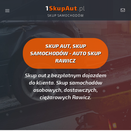
1
SkupAut
.pl
SKUP SAMOCHODÓW
AUTO SKUP RAWICZ -
SKUP AUT CAŁYCH, SKUP
SAMOCHODÓW RAWICZ
SKUP AUT, SKUP
SAMOCHODÓW - AUTO SKUP
RAWICZ
Skup aut z bezpłatnym dojazdem
do klienta. Skup samochodów
osobowych, dostawczych,
ciężarowych Rawicz.