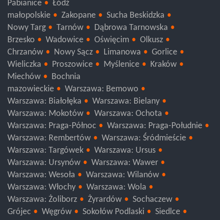
Pabianice
Łódź
małopolskie
Zakopane
Sucha Beskidzka
Nowy Targ
Tarnów
Dąbrowa Tarnowska
Brzesko
Wadowice
Oświęcim
Olkusz
Chrzanów
Nowy Sącz
Limanowa
Gorlice
Wieliczka
Proszowice
Myślenice
Kraków
Miechów
Bochnia
mazowieckie
Warszawa: Bemowo
Warszawa: Białołęka
Warszawa: Bielany
Warszawa: Mokotów
Warszawa: Ochota
Warszawa: Praga-Północ
Warszawa: Praga-Południe
Warszawa: Rembertów
Warszawa: Śródmieście
Warszawa: Targówek
Warszawa: Ursus
Warszawa: Ursynów
Warszawa: Wawer
Warszawa: Wesoła
Warszawa: Wilanów
Warszawa: Włochy
Warszawa: Wola
Warszawa: Żoliborz
Żyrardów
Sochaczew
Grójec
Węgrów
Sokołów Podlaski
Siedlce