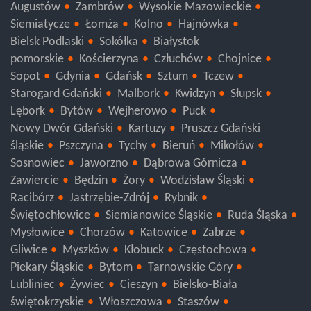
Augustów
Zambrów
Wysokie Mazowieckie
Siemiatycze
Łomża
Kolno
Hajnówka
Bielsk Podlaski
Sokółka
Białystok
pomorskie
Kościerzyna
Człuchów
Chojnice
Sopot
Gdynia
Gdańsk
Sztum
Tczew
Starogard Gdański
Malbork
Kwidzyn
Słupsk
Lębork
Bytów
Wejherowo
Puck
Nowy Dwór Gdański
Kartuzy
Pruszcz Gdański
śląskie
Pszczyna
Tychy
Bieruń
Mikołów
Sosnowiec
Jaworzno
Dąbrowa Górnicza
Zawiercie
Będzin
Żory
Wodzisław Śląski
Racibórz
Jastrzębie-Zdrój
Rybnik
Świętochłowice
Siemianowice Śląskie
Ruda Śląska
Mysłowice
Chorzów
Katowice
Zabrze
Gliwice
Myszków
Kłobuck
Częstochowa
Piekary Śląskie
Bytom
Tarnowskie Góry
Lubliniec
Żywiec
Cieszyn
Bielsko-Biała
świętokrzyskie
Włoszczowa
Staszów