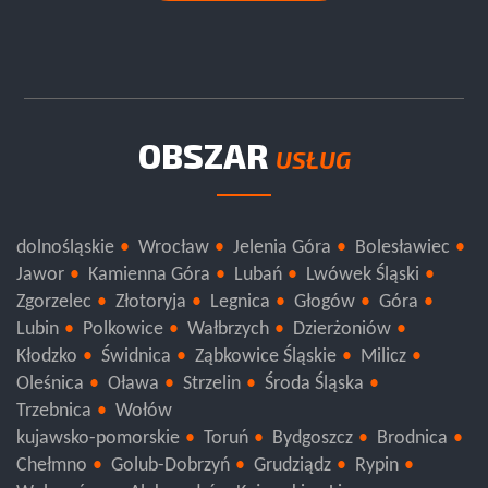
OBSZAR
USŁUG
dolnośląskie
Wrocław
Jelenia Góra
Bolesławiec
Jawor
Kamienna Góra
Lubań
Lwówek Śląski
Zgorzelec
Złotoryja
Legnica
Głogów
Góra
Lubin
Polkowice
Wałbrzych
Dzierżoniów
Kłodzko
Świdnica
Ząbkowice Śląskie
Milicz
Oleśnica
Oława
Strzelin
Środa Śląska
Trzebnica
Wołów
kujawsko-pomorskie
Toruń
Bydgoszcz
Brodnica
Chełmno
Golub-Dobrzyń
Grudziądz
Rypin