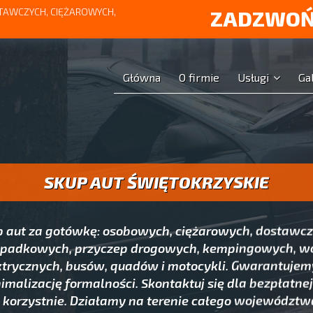
AWCZYCH, CIĘŻAROWYCH,
ZADZWOŃ
Główna
O firmie
Usługi
Ga
SKUP AUT ŚWIĘTOKRZYSKIE
 aut za gotówkę: osobowych, ciężarowych, dostawcz
padkowych, przyczep drogowych, kempingowych, w
rycznych, busów, quadów i motocykli. Gwarantujem
imalizację formalności. Skontaktuj się dla bezpłatne
i korzystnie. Działamy na terenie całego województw