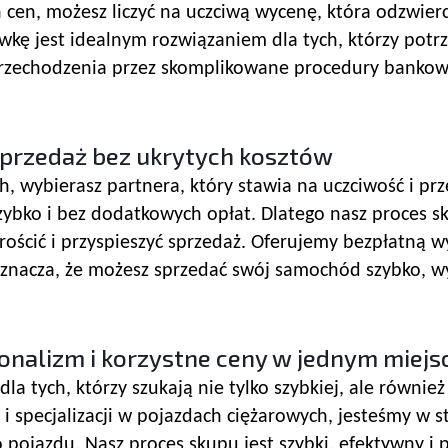
cen, możesz liczyć na uczciwą wycenę, która odzwier
wkę jest idealnym rozwiązaniem dla tych, którzy pot
przechodzenia przez skomplikowane procedury bankow
przedaż bez ukrytych kosztów
, wybierasz partnera, który stawia na uczciwość i prz
 szybko i bez dodatkowych opłat. Dlatego nasz proces
ościć i przyspieszyć sprzedaż. Oferujemy bezpłatną 
oznacza, że możesz sprzedać swój samochód szybko, wyg
onalizm i korzystne ceny w jednym miejs
la tych, którzy szukają nie tylko szybkiej, ale równi
i specjalizacji w pojazdach ciężarowych, jesteśmy w s
 pojazdu. Nasz proces skupu jest szybki, efektywny i