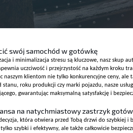
ałcić swój samochód w gotówkę
zacja i minimalizacja stresu są kluczowe, nasz skup aut
pewnia uczciwość i przejrzystość na każdym kroku tran
c naszym klientom nie tylko konkurencyjne ceny, ale
od stanu, roku produkcji czy marki pojazdu, nasze usłu
ącego, gwarantując maksymalną satysfakcję i bezpie
zansa na natychmiastowy zastrzyk gotów
decyzja, która otwiera przed Tobą drzwi do szybkiej 
 tylko szybki i efektywny, ale także całkowicie bezpiec