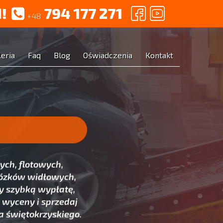
!
794 177 271
+48
leria
Faq
Blog
Oświadczenia
Kontakt
ych, flotowych,
ózków widłowych,
y szybką wypłatę,
j wyceny i sprzedaj
a świętokrzyskiego.