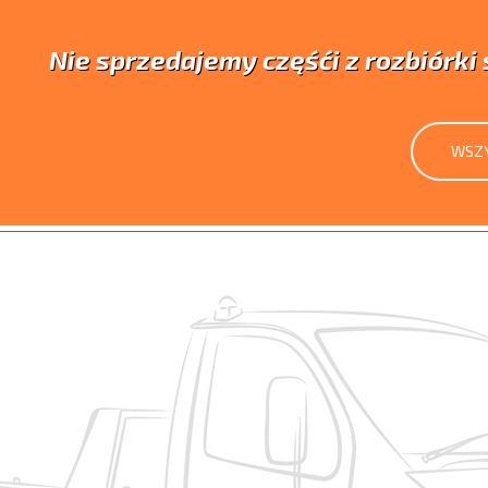
Nie sprzedajemy częśći z rozbiórk
WSZY