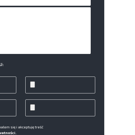
U:
łem się i akceptuję treść
watności.