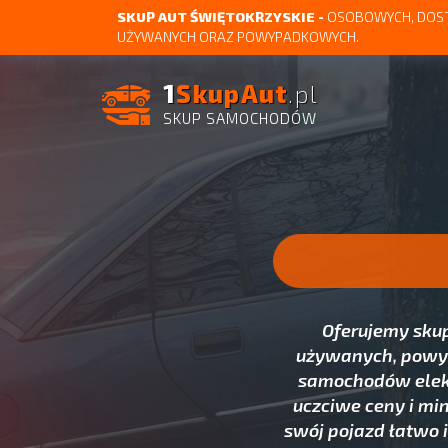
SKUP AUT ŚWIĘTOKRZYSKIE -
OSOBOWYCH, DOST
UŻYWANYCH ORAZ POWYPADKOWYCH.
1
SkupAut
.pl
SKUP SAMOCHODÓW
Oferujemy skup
używanych, powy
samochodów elekt
uczciwe ceny i min
swój pojazd łatwo 