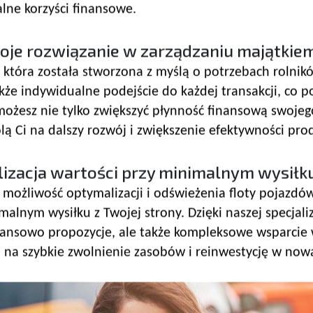
lne korzyści finansowe.
oje rozwiązanie w zarządzaniu majątkie
, która została stworzona z myślą o potrzebach rolni
akże indywidualne podejście do każdej transakcji, co 
, możesz nie tylko zwiększyć płynność finansową swoj
ą Ci na dalszy rozwój i zwiększenie efektywności prod
izacja wartości przy minimalnym wysiłk
 możliwość optymalizacji i odświeżenia floty pojazdó
lnym wysiłku z Twojej strony. Dzięki naszej specjali
inansowo propozycje, ale także kompleksowe wsparcie 
a na szybkie zwolnienie zasobów i reinwestycję w nową