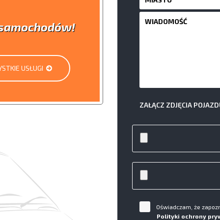
i samochodów!
STKIE USŁUGI
ZAŁĄCZ ZDJĘCIA POJAZD
Oświadczam, że zapozna
Polityki ochrony pry