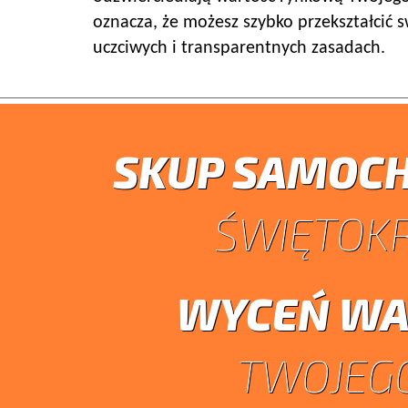
oznacza, że możesz szybko przekształcić 
uczciwych i transparentnych zasadach.
SKUP SAMOC
ŚWIĘTOKR
WYCEŃ WA
TWOJEGO