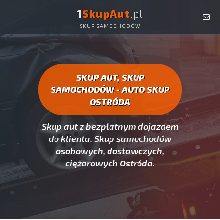
1
SkupAut
.pl
SKUP SAMOCHODÓW
AUTO SKUP OSTRÓDA -
SKUP AUT CAŁYCH, SKUP
SAMOCHODÓW OSTRÓDA
SKUP AUT, SKUP
SAMOCHODÓW - AUTO SKUP
OSTRÓDA
Skup aut z bezpłatnym dojazdem
do klienta. Skup samochodów
osobowych, dostawczych,
ciężarowych Ostróda.