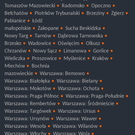
Wieluń
Sieradz
Poddębice
Pajęczno
Łask
Tomaszów Mazowiecki
Radomsko
Opoczno
Bełchatów
Piotrków Trybunalski
Brzeziny
Zgierz
Pabianice
Łódź
małopolskie
Zakopane
Sucha Beskidzka
Nowy Targ
Tarnów
Dąbrowa Tarnowska
Brzesko
Wadowice
Oświęcim
Olkusz
Chrzanów
Nowy Sącz
Limanowa
Gorlice
Wieliczka
Proszowice
Myślenice
Kraków
Miechów
Bochnia
mazowieckie
Warszawa: Bemowo
Warszawa: Białołęka
Warszawa: Bielany
Warszawa: Mokotów
Warszawa: Ochota
Warszawa: Praga-Północ
Warszawa: Praga-Południe
Warszawa: Rembertów
Warszawa: Śródmieście
Warszawa: Targówek
Warszawa: Ursus
Warszawa: Ursynów
Warszawa: Wawer
Warszawa: Wesoła
Warszawa: Wilanów