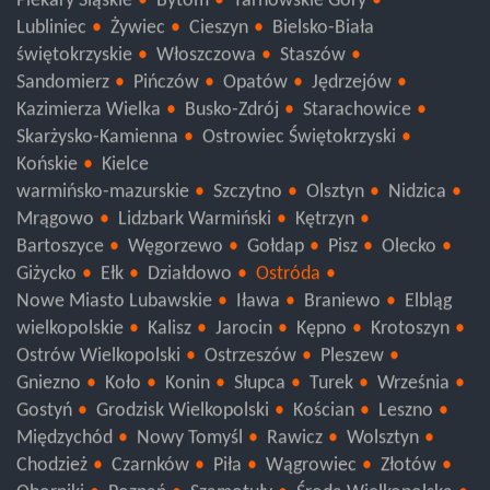
Piekary Śląskie
Bytom
Tarnowskie Góry
Lubliniec
Żywiec
Cieszyn
Bielsko-Biała
świętokrzyskie
Włoszczowa
Staszów
Sandomierz
Pińczów
Opatów
Jędrzejów
Kazimierza Wielka
Busko-Zdrój
Starachowice
Skarżysko-Kamienna
Ostrowiec Świętokrzyski
Końskie
Kielce
warmińsko-mazurskie
Szczytno
Olsztyn
Nidzica
Mrągowo
Lidzbark Warmiński
Kętrzyn
Bartoszyce
Węgorzewo
Gołdap
Pisz
Olecko
Giżycko
Ełk
Działdowo
Ostróda
Nowe Miasto Lubawskie
Iława
Braniewo
Elbląg
wielkopolskie
Kalisz
Jarocin
Kępno
Krotoszyn
Ostrów Wielkopolski
Ostrzeszów
Pleszew
Gniezno
Koło
Konin
Słupca
Turek
Września
Gostyń
Grodzisk Wielkopolski
Kościan
Leszno
Międzychód
Nowy Tomyśl
Rawicz
Wolsztyn
Chodzież
Czarnków
Piła
Wągrowiec
Złotów