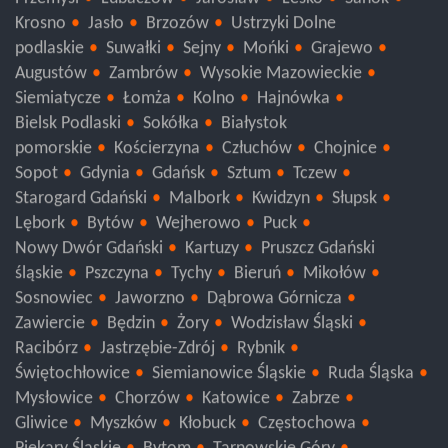
Przemyśl
Lubaczów
Jarosław
Lesko
Sanok
Krosno
Jasło
Brzozów
Ustrzyki Dolne
podlaskie
Suwałki
Sejny
Mońki
Grajewo
Augustów
Zambrów
Wysokie Mazowieckie
Siemiatycze
Łomża
Kolno
Hajnówka
Bielsk Podlaski
Sokółka
Białystok
pomorskie
Kościerzyna
Człuchów
Chojnice
Sopot
Gdynia
Gdańsk
Sztum
Tczew
Starogard Gdański
Malbork
Kwidzyn
Słupsk
Lębork
Bytów
Wejherowo
Puck
Nowy Dwór Gdański
Kartuzy
Pruszcz Gdański
śląskie
Pszczyna
Tychy
Bieruń
Mikołów
Sosnowiec
Jaworzno
Dąbrowa Górnicza
Zawiercie
Będzin
Żory
Wodzisław Śląski
Racibórz
Jastrzębie-Zdrój
Rybnik
Świętochłowice
Siemianowice Śląskie
Ruda Śląska
Mysłowice
Chorzów
Katowice
Zabrze
Gliwice
Myszków
Kłobuck
Częstochowa