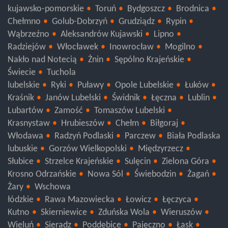
Trzebnica
Wołów
kujawsko-pomorskie
Toruń
Bydgoszcz
Brodnica
Chełmno
Golub-Dobrzyń
Grudziądz
Rypin
Wąbrzeźno
Aleksandrów Kujawski
Lipno
Radziejów
Włocławek
Inowrocław
Mogilno
Nakło nad Notecią
Żnin
Sępólno Krajeńskie
Świecie
Tuchola
lubelskie
Ryki
Puławy
Opole Lubelskie
Łuków
Kraśnik
Janów Lubelski
Świdnik
Łęczna
Lublin
Lubartów
Zamość
Tomaszów Lubelski
Krasnystaw
Hrubieszów
Chełm
Biłgoraj
Włodawa
Radzyń Podlaski
Parczew
Biała Podlaska
lubuskie
Gorzów Wielkopolski
Międzyrzecz
Słubice
Strzelce Krajeńskie
Sulęcin
Zielona Góra
Krosno Odrzańskie
Nowa Sól
Świebodzin
Żagań
Żary
Wschowa
łódzkie
Rawa Mazowiecka
Łowicz
Łęczyca
Kutno
Skierniewice
Zduńska Wola
Wieruszów