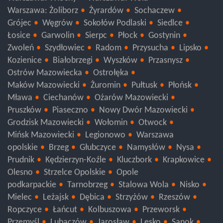
Warszawa: Włochy
Warszawa: Wola
Warszawa: Żoliborz
Żyrardów
Sochaczew
Grójec
Węgrów
Sokołów Podlaski
Siedlce
Łosice
Garwolin
Sierpc
Płock
Gostynin
Zwoleń
Szydłowiec
Radom
Przysucha
Lipsko
Kozienice
Białobrzegi
Wyszków
Przasnysz
Ostrów Mazowiecka
Ostrołęka
Maków Mazowiecki
Żuromin
Pułtusk
Płońsk
Mława
Ciechanów
Ożarów Mazowiecki
Pruszków
Piaseczno
Nowy Dwór Mazowiecki
Grodzisk Mazowiecki
Wołomin
Otwock
Mińsk Mazowiecki
Legionowo
Warszawa
opolskie
Brzeg
Głubczyce
Namysłów
Nysa
Prudnik
Kędzierzyn-Koźle
Kluczbork
Krapkowice
Olesno
Strzelce Opolskie
Opole
podkarpackie
Tarnobrzeg
Stalowa Wola
Nisko
Mielec
Leżajsk
Dębica
Strzyżów
Rzeszów
Ropczyce
Łańcut
Kolbuszowa
Przeworsk