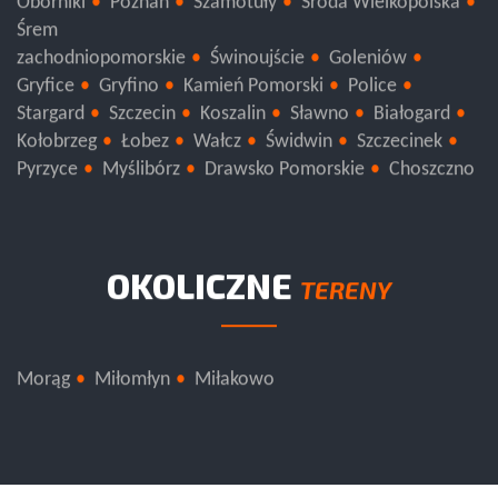
Oborniki
Poznań
Szamotuły
Środa Wielkopolska
Śrem
zachodniopomorskie
Świnoujście
Goleniów
Gryfice
Gryfino
Kamień Pomorski
Police
Stargard
Szczecin
Koszalin
Sławno
Białogard
Kołobrzeg
Łobez
Wałcz
Świdwin
Szczecinek
Pyrzyce
Myślibórz
Drawsko Pomorskie
Choszczno
OKOLICZNE
TERENY
Morąg
Miłomłyn
Miłakowo