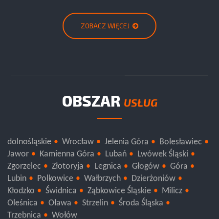
ZOBACZ WIĘCEJ
OBSZAR
USŁUG
dolnośląskie
Wrocław
Jelenia Góra
Bolesławiec
Jawor
Kamienna Góra
Lubań
Lwówek Śląski
Zgorzelec
Złotoryja
Legnica
Głogów
Góra
Lubin
Polkowice
Wałbrzych
Dzierżoniów
Kłodzko
Świdnica
Ząbkowice Śląskie
Milicz
Oleśnica
Oława
Strzelin
Środa Śląska