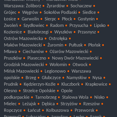
Warszawa: Włochy
Warszawa: Wola
Warszawa: Żoliborz
Żyrardów
Sochaczew
Grójec
Węgrów
Sokołów Podlaski
Siedlce
Łosice
Garwolin
Sierpc
Płock
Gostynin
Zwoleń
Szydłowiec
Radom
Przysucha
Lipsko
Kozienice
Białobrzegi
Wyszków
Przasnysz
Ostrów Mazowiecka
Ostrołęka
Maków Mazowiecki
Żuromin
Pułtusk
Płońsk
Mława
Ciechanów
Ożarów Mazowiecki
Pruszków
Piaseczno
Nowy Dwór Mazowiecki
Grodzisk Mazowiecki
Wołomin
Otwock
Mińsk Mazowiecki
Legionowo
Warszawa
opolskie
Brzeg
Głubczyce
Namysłów
Nysa
Prudnik
Kędzierzyn-Koźle
Kluczbork
Krapkowice
Olesno
Strzelce Opolskie
Opole
podkarpackie
Tarnobrzeg
Stalowa Wola
Nisko
Mielec
Leżajsk
Dębica
Strzyżów
Rzeszów
Ropczyce
Łańcut
Kolbuszowa
Przeworsk