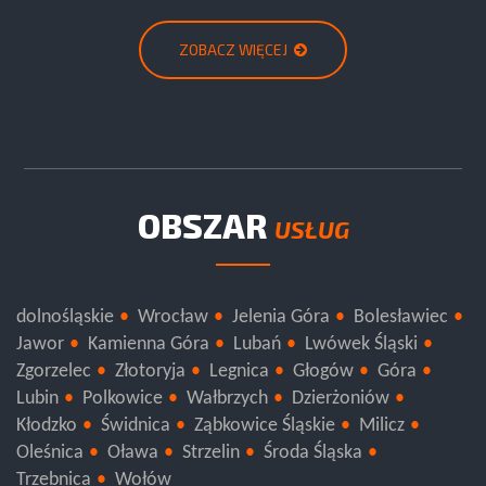
ZOBACZ WIĘCEJ
OBSZAR
USŁUG
dolnośląskie
Wrocław
Jelenia Góra
Bolesławiec
Jawor
Kamienna Góra
Lubań
Lwówek Śląski
Zgorzelec
Złotoryja
Legnica
Głogów
Góra
Lubin
Polkowice
Wałbrzych
Dzierżoniów
Kłodzko
Świdnica
Ząbkowice Śląskie
Milicz
Oleśnica
Oława
Strzelin
Środa Śląska