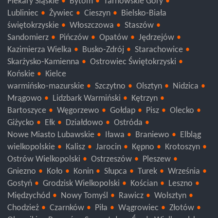
Piekary Śląskie
Bytom
Tarnowskie Góry
Lubliniec
Żywiec
Cieszyn
Bielsko-Biała
świętokrzyskie
Włoszczowa
Staszów
Sandomierz
Pińczów
Opatów
Jędrzejów
Kazimierza Wielka
Busko-Zdrój
Starachowice
Skarżysko-Kamienna
Ostrowiec Świętokrzyski
Końskie
Kielce
warmińsko-mazurskie
Szczytno
Olsztyn
Nidzica
Mrągowo
Lidzbark Warmiński
Kętrzyn
Bartoszyce
Węgorzewo
Gołdap
Pisz
Olecko
Giżycko
Ełk
Działdowo
Ostróda
Nowe Miasto Lubawskie
Iława
Braniewo
Elbląg
wielkopolskie
Kalisz
Jarocin
Kępno
Krotoszyn
Ostrów Wielkopolski
Ostrzeszów
Pleszew
Gniezno
Koło
Konin
Słupca
Turek
Września
Gostyń
Grodzisk Wielkopolski
Kościan
Leszno
Międzychód
Nowy Tomyśl
Rawicz
Wolsztyn
Chodzież
Czarnków
Piła
Wągrowiec
Złotów