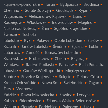
Trzebnica
Wołów
kujawsko-pomorskie
Toruń
Bydgoszcz
Brodnica
Chełmno
Golub-Dobrzyń
Grudziądz
Rypin
Wąbrzeźno
Aleksandrów Kujawski
Lipno
Radziejów
Włocławek
Inowrocław
Mogilno
Nakło nad Notecią
Żnin
Sępólno Krajeńskie
Świecie
Tuchola
lubelskie
Ryki
Puławy
Opole Lubelskie
Łuków
Kraśnik
Janów Lubelski
Świdnik
Łęczna
Lublin
Lubartów
Zamość
Tomaszów Lubelski
Krasnystaw
Hrubieszów
Chełm
Biłgoraj
Włodawa
Radzyń Podlaski
Parczew
Biała Podlaska
lubuskie
Gorzów Wielkopolski
Międzyrzecz
Słubice
Strzelce Krajeńskie
Sulęcin
Zielona Góra
Krosno Odrzańskie
Nowa Sól
Świebodzin
Żagań
Żary
Wschowa
łódzkie
Rawa Mazowiecka
Łowicz
Łęczyca
Kutno
Skierniewice
Zduńska Wola
Wieruszów