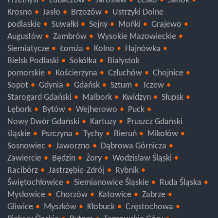
Przemyśl
Lubaczów
Jarosław
Lesko
Sanok
Krosno
Jasło
Brzozów
Ustrzyki Dolne
podlaskie
Suwałki
Sejny
Mońki
Grajewo
Augustów
Zambrów
Wysokie Mazowieckie
Siemiatycze
Łomża
Kolno
Hajnówka
Bielsk Podlaski
Sokółka
Białystok
pomorskie
Kościerzyna
Człuchów
Chojnice
Sopot
Gdynia
Gdańsk
Sztum
Tczew
Starogard Gdański
Malbork
Kwidzyn
Słupsk
Lębork
Bytów
Wejherowo
Puck
Nowy Dwór Gdański
Kartuzy
Pruszcz Gdański
śląskie
Pszczyna
Tychy
Bieruń
Mikołów
Sosnowiec
Jaworzno
Dąbrowa Górnicza
Zawiercie
Będzin
Żory
Wodzisław Śląski
Racibórz
Jastrzębie-Zdrój
Rybnik
Świętochłowice
Siemianowice Śląskie
Ruda Śląska
Mysłowice
Chorzów
Katowice
Zabrze
Gliwice
Myszków
Kłobuck
Częstochowa