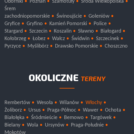
Oborniki
Poznań
Szamotuły
Środa Wielkopolska
Śrem
zachodniopomorskie
Świnoujście
Goleniów
Gryfice
Gryfino
Kamień Pomorski
Police
Stargard
Szczecin
Koszalin
Sławno
Białogard
Kołobrzeg
Łobez
Wałcz
Świdwin
Szczecinek
Pyrzyce
Myślibórz
Drawsko Pomorskie
Choszczno
OKOLICZNE
TERENY
Rembertów
Wesoła
Wilanów
Włochy
Żoliborz
Ursus
Praga-Północ
Wawer
Ochota
Białołęka
Śródmieście
Bemowo
Targówek
Bielany
Wola
Ursynów
Praga-Południe