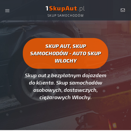
1
SkupAut
.pl
SKUP SAMOCHODÓW
AUTO SKUP WŁOCHY -
SKUP AUT CAŁYCH, SKUP
SAMOCHODÓW WŁOCHY
SKUP AUT, SKUP
SAMOCHODÓW - AUTO SKUP
WŁOCHY
Skup aut z bezpłatnym dojazdem
do klienta. Skup samochodów
osobowych, dostawczych,
ciężarowych Włochy.