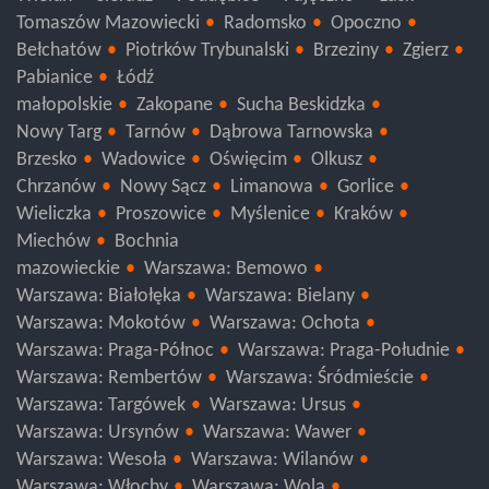
Wieluń
Sieradz
Poddębice
Pajęczno
Łask
Tomaszów Mazowiecki
Radomsko
Opoczno
Bełchatów
Piotrków Trybunalski
Brzeziny
Zgierz
Pabianice
Łódź
małopolskie
Zakopane
Sucha Beskidzka
Nowy Targ
Tarnów
Dąbrowa Tarnowska
Brzesko
Wadowice
Oświęcim
Olkusz
Chrzanów
Nowy Sącz
Limanowa
Gorlice
Wieliczka
Proszowice
Myślenice
Kraków
Miechów
Bochnia
mazowieckie
Warszawa: Bemowo
Warszawa: Białołęka
Warszawa: Bielany
Warszawa: Mokotów
Warszawa: Ochota
Warszawa: Praga-Północ
Warszawa: Praga-Południe
Warszawa: Rembertów
Warszawa: Śródmieście
Warszawa: Targówek
Warszawa: Ursus
Warszawa: Ursynów
Warszawa: Wawer
Warszawa: Wesoła
Warszawa: Wilanów