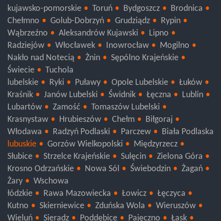
Oleśnica
Oława
Strzelin
Środa Śląska
Trzebnica
Wołów
kujawsko-pomorskie
Toruń
Bydgoszcz
Brodnica
Chełmno
Golub-Dobrzyń
Grudziądz
Rypin
Wąbrzeźno
Aleksandrów Kujawski
Lipno
Radziejów
Włocławek
Inowrocław
Mogilno
Nakło nad Notecią
Żnin
Sępólno Krajeńskie
Świecie
Tuchola
lubelskie
Ryki
Puławy
Opole Lubelskie
Łuków
Kraśnik
Janów Lubelski
Świdnik
Łęczna
Lublin
Lubartów
Zamość
Tomaszów Lubelski
Krasnystaw
Hrubieszów
Chełm
Biłgoraj
Włodawa
Radzyń Podlaski
Parczew
Biała Podlaska
lubuskie
Gorzów Wielkopolski
Międzyrzecz
Słubice
Strzelce Krajeńskie
Sulęcin
Zielona Góra
Krosno Odrzańskie
Nowa Sól
Świebodzin
Żagań
Żary
Wschowa
łódzkie
Rawa Mazowiecka
Łowicz
Łęczyca