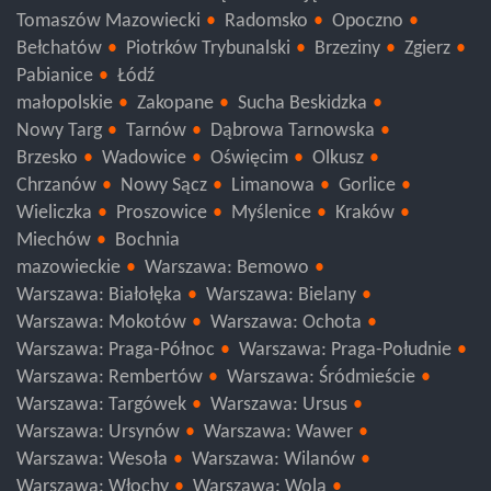
Kutno
Skierniewice
Zduńska Wola
Wieruszów
Wieluń
Sieradz
Poddębice
Pajęczno
Łask
Tomaszów Mazowiecki
Radomsko
Opoczno
Bełchatów
Piotrków Trybunalski
Brzeziny
Zgierz
Pabianice
Łódź
małopolskie
Zakopane
Sucha Beskidzka
Nowy Targ
Tarnów
Dąbrowa Tarnowska
Brzesko
Wadowice
Oświęcim
Olkusz
Chrzanów
Nowy Sącz
Limanowa
Gorlice
Wieliczka
Proszowice
Myślenice
Kraków
Miechów
Bochnia
mazowieckie
Warszawa: Bemowo
Warszawa: Białołęka
Warszawa: Bielany
Warszawa: Mokotów
Warszawa: Ochota
Warszawa: Praga-Północ
Warszawa: Praga-Południe
Warszawa: Rembertów
Warszawa: Śródmieście
Warszawa: Targówek
Warszawa: Ursus
Warszawa: Ursynów
Warszawa: Wawer