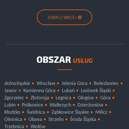
ZOBACZ WIĘCEJ
OBSZAR
USŁUG
dolnośląskie
Wrocław
Jelenia Góra
Bolesławiec
Jawor
Kamienna Góra
Lubań
Lwówek Śląski
Zgorzelec
Złotoryja
Legnica
Głogów
Góra
Lubin
Polkowice
Wałbrzych
Dzierżoniów
Kłodzko
Świdnica
Ząbkowice Śląskie
Milicz