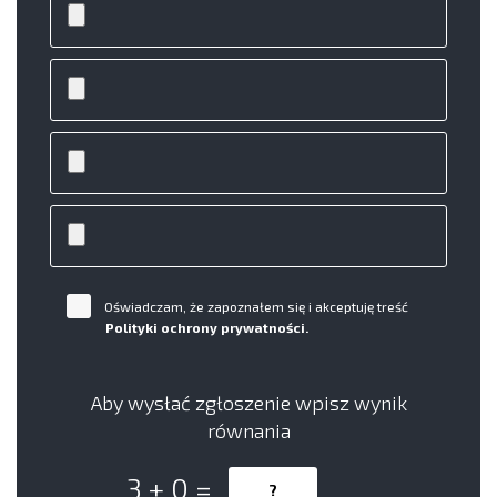
Oświadczam, że zapoznałem się i akceptuję treść
Polityki ochrony prywatności.
Aby wysłać zgłoszenie wpisz wynik
równania
3 + 0 =