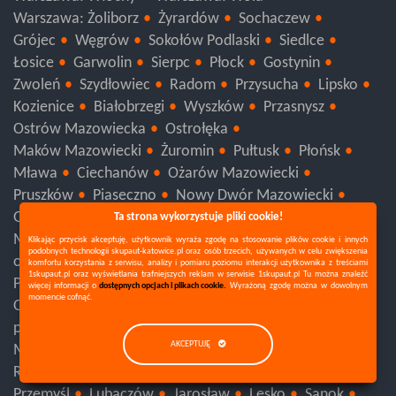
Warszawa: Wesoła
Warszawa: Wilanów
Warszawa: Włochy
Warszawa: Wola
Warszawa: Żoliborz
Żyrardów
Sochaczew
Grójec
Węgrów
Sokołów Podlaski
Siedlce
Łosice
Garwolin
Sierpc
Płock
Gostynin
Zwoleń
Szydłowiec
Radom
Przysucha
Lipsko
Kozienice
Białobrzegi
Wyszków
Przasnysz
Ostrów Mazowiecka
Ostrołęka
Maków Mazowiecki
Żuromin
Pułtusk
Płońsk
Mława
Ciechanów
Ożarów Mazowiecki
Ta strona wykorzystuje pliki cookie!
Pruszków
Piaseczno
Nowy Dwór Mazowiecki
Klikając przycisk akceptuję, użytkownik wyraża zgodę na stosowanie plików cookie i innych
Grodzisk Mazowiecki
Wołomin
Otwock
podobnych technologii skupaut-katowice.pl oraz osób trzecich, używanych w celu zwiększenia
komfortu korzystania z serwisu, analizy i pomiaru poziomu interakcji użytkownika z treściami
Mińsk Mazowiecki
Legionowo
Warszawa
1skupaut.pl oraz wyświetlania trafniejszych reklam w serwisie 1skupaut.pl Tu można znaleźć
więcej informacji o
dostępnych opcjach i plikach cookie.
Wyrażoną zgodę można w dowolnym
opolskie
Brzeg
Głubczyce
Namysłów
Nysa
momencie cofnąć.
Prudnik
Kędzierzyn-Koźle
Kluczbork
Krapkowice
Olesno
Strzelce Opolskie
Opole
AKCEPTUJĘ
podkarpackie
Tarnobrzeg
Stalowa Wola
Nisko
Mielec
Leżajsk
Dębica
Strzyżów
Rzeszów