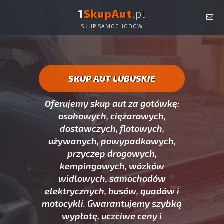
1
SkupAut
.pl
SKUP SAMOCHODÓW
SKUP AUT LUBUSKIE -
OSOBOWYCH, DOSTAWCZYCH,
CIĘŻAROWYCH, UŻYWANYCH ORAZ POWYPADKOWYCH.
SKUP AUT LUBUSKIE
Oferujemy skup aut za gotówkę:
osobowych, ciężarowych,
dostawczych, flotowych,
używanych, powypadkowych,
przyczep drogowych,
kempingowych, wózków
widłowych, samochodów
elektrycznych, busów, quadów i
motocykli. Gwarantujemy szybką
wypłatę, uczciwe ceny i