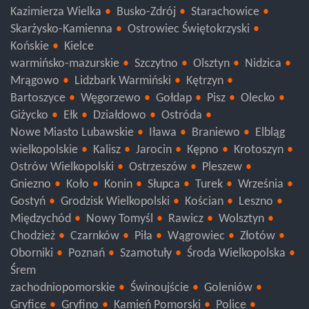
Sandomierz
Pińczów
Opatów
Jędrzejów
Kazimierza Wielka
Busko-Zdrój
Starachowice
Skarżysko-Kamienna
Ostrowiec Świętokrzyski
Końskie
Kielce
warmińsko-mazurskie
Szczytno
Olsztyn
Nidzica
Mrągowo
Lidzbark Warmiński
Kętrzyn
Bartoszyce
Węgorzewo
Gołdap
Pisz
Olecko
Giżycko
Ełk
Działdowo
Ostróda
Nowe Miasto Lubawskie
Iława
Braniewo
Elbląg
wielkopolskie
Kalisz
Jarocin
Kępno
Krotoszyn
Ostrów Wielkopolski
Ostrzeszów
Pleszew
Gniezno
Koło
Konin
Słupca
Turek
Września
Gostyń
Grodzisk Wielkopolski
Kościan
Leszno
Międzychód
Nowy Tomyśl
Rawicz
Wolsztyn
Chodzież
Czarnków
Piła
Wągrowiec
Złotów
Oborniki
Poznań
Szamotuły
Środa Wielkopolska
Śrem
zachodniopomorskie
Świnoujście
Goleniów