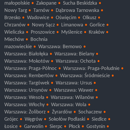
Pabianice
Łódź
małopolskie
Zakopane
Sucha Beskidzka
Nowy Targ
Tarnów
Dąbrowa Tarnowska
Brzesko
Wadowice
Oświęcim
Olkusz
Chrzanów
Nowy Sącz
Limanowa
Gorlice
Wieliczka
Proszowice
Myślenice
Kraków
Miechów
Bochnia
mazowieckie
Warszawa: Bemowo
Warszawa: Białołęka
Warszawa: Bielany
Warszawa: Mokotów
Warszawa: Ochota
Warszawa: Praga-Północ
Warszawa: Praga-Południe
Warszawa: Rembertów
Warszawa: Śródmieście
Warszawa: Targówek
Warszawa: Ursus
Warszawa: Ursynów
Warszawa: Wawer
Warszawa: Wesoła
Warszawa: Wilanów
Warszawa: Włochy
Warszawa: Wola
Warszawa: Żoliborz
Żyrardów
Sochaczew
Grójec
Węgrów
Sokołów Podlaski
Siedlce