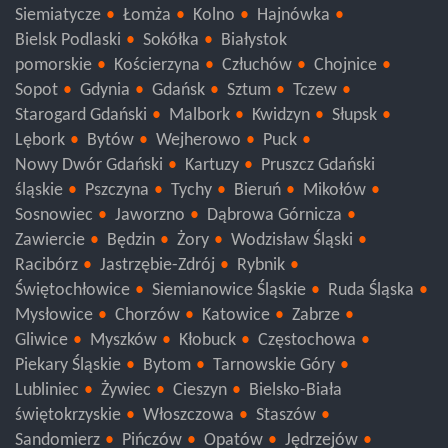
Augustów
Zambrów
Wysokie Mazowieckie
Siemiatycze
Łomża
Kolno
Hajnówka
Bielsk Podlaski
Sokółka
Białystok
pomorskie
Kościerzyna
Człuchów
Chojnice
Sopot
Gdynia
Gdańsk
Sztum
Tczew
Starogard Gdański
Malbork
Kwidzyn
Słupsk
Lębork
Bytów
Wejherowo
Puck
Nowy Dwór Gdański
Kartuzy
Pruszcz Gdański
śląskie
Pszczyna
Tychy
Bieruń
Mikołów
Sosnowiec
Jaworzno
Dąbrowa Górnicza
Zawiercie
Będzin
Żory
Wodzisław Śląski
Racibórz
Jastrzębie-Zdrój
Rybnik
Świętochłowice
Siemianowice Śląskie
Ruda Śląska
Mysłowice
Chorzów
Katowice
Zabrze
Gliwice
Myszków
Kłobuck
Częstochowa
Piekary Śląskie
Bytom
Tarnowskie Góry
Lubliniec
Żywiec
Cieszyn
Bielsko-Biała
świętokrzyskie
Włoszczowa
Staszów