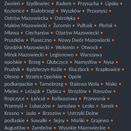
Łosice
Garwolin
Sierpc
Płock
Gostynin
Zwoleń
Szydłowiec
Radom
Przysucha
Lipsko
Kozienice
Białobrzegi
Wyszków
Przasnysz
Ostrów Mazowiecka
Ostrołęka
Maków Mazowiecki
Żuromin
Pułtusk
Płońsk
Mława
Ciechanów
Ożarów Mazowiecki
Pruszków
Piaseczno
Nowy Dwór Mazowiecki
Grodzisk Mazowiecki
Wołomin
Otwock
Mińsk Mazowiecki
Legionowo
Warszawa
opolskie
Brzeg
Głubczyce
Namysłów
Nysa
Prudnik
Kędzierzyn-Koźle
Kluczbork
Krapkowice
Olesno
Strzelce Opolskie
Opole
podkarpackie
Tarnobrzeg
Stalowa Wola
Nisko
Mielec
Leżajsk
Dębica
Strzyżów
Rzeszów
Ropczyce
Łańcut
Kolbuszowa
Przeworsk
Przemyśl
Lubaczów
Jarosław
Lesko
Sanok
Krosno
Jasło
Brzozów
Ustrzyki Dolne
podlaskie
Suwałki
Sejny
Mońki
Grajewo