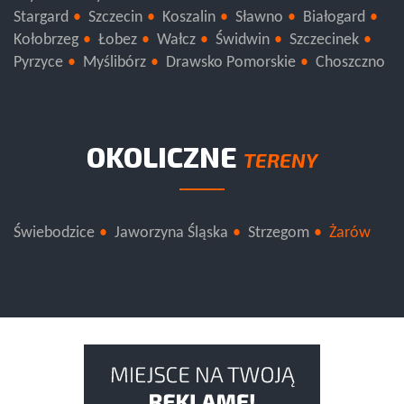
Gryfice
Gryfino
Kamień Pomorski
Police
Stargard
Szczecin
Koszalin
Sławno
Białogard
Kołobrzeg
Łobez
Wałcz
Świdwin
Szczecinek
Pyrzyce
Myślibórz
Drawsko Pomorskie
Choszczno
OKOLICZNE
TERENY
Świebodzice
Jaworzyna Śląska
Strzegom
Żarów