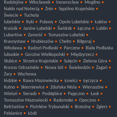
Wąbrzeźno
Aleksandrów Kujawski
Lipno
Radziejów
Włocławek
Inowrocław
Mogilno
Nakło nad Notecią
Żnin
Sępólno Krajeńskie
Świecie
Tuchola
lubelskie
Ryki
Puławy
Opole Lubelskie
Łuków
Kraśnik
Janów Lubelski
Świdnik
Łęczna
Lublin
Lubartów
Zamość
Tomaszów Lubelski
Krasnystaw
Hrubieszów
Chełm
Biłgoraj
Włodawa
Radzyń Podlaski
Parczew
Biała Podlaska
lubuskie
Gorzów Wielkopolski
Międzyrzecz
Słubice
Strzelce Krajeńskie
Sulęcin
Zielona Góra
Krosno Odrzańskie
Nowa Sól
Świebodzin
Żagań
Żary
Wschowa
łódzkie
Rawa Mazowiecka
Łowicz
Łęczyca
Kutno
Skierniewice
Zduńska Wola
Wieruszów
Wieluń
Sieradz
Poddębice
Pajęczno
Łask
Tomaszów Mazowiecki
Radomsko
Opoczno
Bełchatów
Piotrków Trybunalski
Brzeziny
Zgierz