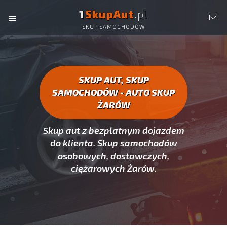
1
SkupAut
.pl
SKUP SAMOCHODÓW
AUTO SKUP ŻARÓW -
SKUP AUT CAŁYCH, SKUP
SAMOCHODÓW ŻARÓW
SKUP AUT, SKUP
SAMOCHODÓW - AUTO SKUP
ŻARÓW
Skup aut z bezpłatnym dojazdem
do klienta. Skup samochodów
osobowych, dostawczych,
ciężarowych Żarów.