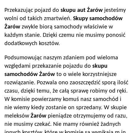
Przekazując pojazd do
skupu aut
Żarów
jesteśmy
wolni od takich zmartwień.
Skupy samochodów
Żarów
zwykle biorą samochody właściwie w
każdym stanie. Dzięki czemu nie musimy ponosić
dodatkowych kosztów.
Podsumowując naszym zdaniem pod wieloma
względami przekazanie pojazdu do
skupu
samochodów
Żarów
to o wiele korzystniejsze
rozwiązanie. Pozwala ono zaoszczędzić sporą ilość
czasu, dzięki temu, że całą sprawę robimy od ręki.
W komisie powierzamy komuś nasz samochód i
nie wiemy kiedy zostanie on sprzedany. W skupie
meleksów
Żarów
pieniądze otrzymujemy od razu,
nie musimy czekać. Nie mamy również żadnych
innych kosztów, które w komisie są wynikają m.in.