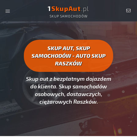
1
SkupAut
.pl
SKUP SAMOCHODÓW
AUTO SKUP RASZKÓW -
SKUP AUT CAŁYCH, SKUP
SAMOCHODÓW RASZKÓW
SKUP AUT, SKUP
SAMOCHODÓW - AUTO SKUP
RASZKÓW
Skup aut z bezpłatnym dojazdem
do klienta. Skup samochodów
osobowych, dostawczych,
ciężarowych Raszków.