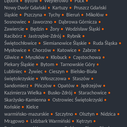
Lębork
Bytów
Wejherowo
Puck
Nowy Dwór Gdański
Kartuzy
Pruszcz Gdański
śląskie
Pszczyna
Tychy
Bieruń
Mikołów
Sosnowiec
Jaworzno
Dąbrowa Górnicza
Zawiercie
Będzin
Żory
Wodzisław Śląski
Racibórz
Jastrzębie-Zdrój
Rybnik
Świętochłowice
Siemianowice Śląskie
Ruda Śląska
Mysłowice
Chorzów
Katowice
Zabrze
Gliwice
Myszków
Kłobuck
Częstochowa
Piekary Śląskie
Bytom
Tarnowskie Góry
Lubliniec
Żywiec
Cieszyn
Bielsko-Biała
świętokrzyskie
Włoszczowa
Staszów
Sandomierz
Pińczów
Opatów
Jędrzejów
Kazimierza Wielka
Busko-Zdrój
Starachowice
Skarżysko-Kamienna
Ostrowiec Świętokrzyski
Końskie
Kielce
warmińsko-mazurskie
Szczytno
Olsztyn
Nidzica
Mrągowo
Lidzbark Warmiński
Kętrzyn