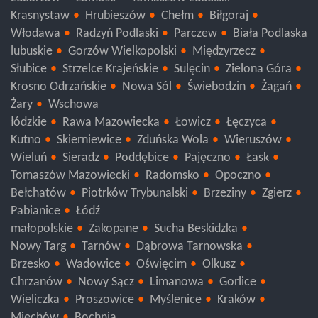
Lubartów
Zamość
Tomaszów Lubelski
Krasnystaw
Hrubieszów
Chełm
Biłgoraj
Włodawa
Radzyń Podlaski
Parczew
Biała Podlaska
lubuskie
Gorzów Wielkopolski
Międzyrzecz
Słubice
Strzelce Krajeńskie
Sulęcin
Zielona Góra
Krosno Odrzańskie
Nowa Sól
Świebodzin
Żagań
Żary
Wschowa
łódzkie
Rawa Mazowiecka
Łowicz
Łęczyca
Kutno
Skierniewice
Zduńska Wola
Wieruszów
Wieluń
Sieradz
Poddębice
Pajęczno
Łask
Tomaszów Mazowiecki
Radomsko
Opoczno
Bełchatów
Piotrków Trybunalski
Brzeziny
Zgierz
Pabianice
Łódź
małopolskie
Zakopane
Sucha Beskidzka
Nowy Targ
Tarnów
Dąbrowa Tarnowska
Brzesko
Wadowice
Oświęcim
Olkusz
Chrzanów
Nowy Sącz
Limanowa
Gorlice
Wieliczka
Proszowice
Myślenice
Kraków