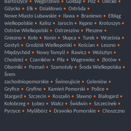
Bartoszyce
Węgorzewo
Gołdap
Pisz
Olecko
Giżycko
Ełk
Działdowo
Ostróda
Nowe Miasto Lubawskie
Iława
Braniewo
Elbląg
wielkopolskie
Kalisz
Jarocin
Kępno
Krotoszyn
Ostrów Wielkopolski
Ostrzeszów
Pleszew
Gniezno
Koło
Konin
Słupca
Turek
Września
Gostyń
Grodzisk Wielkopolski
Kościan
Leszno
Międzychód
Nowy Tomyśl
Rawicz
Wolsztyn
Chodzież
Czarnków
Piła
Wągrowiec
Złotów
Oborniki
Poznań
Szamotuły
Środa Wielkopolska
Śrem
zachodniopomorskie
Świnoujście
Goleniów
Gryfice
Gryfino
Kamień Pomorski
Police
Stargard
Szczecin
Koszalin
Sławno
Białogard
Kołobrzeg
Łobez
Wałcz
Świdwin
Szczecinek
Pyrzyce
Myślibórz
Drawsko Pomorskie
Choszczno