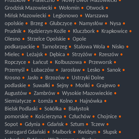
Pruszków
Piaseczno
Nowy Dwór Mazowiecki
Grodzisk Mazowiecki
Wołomin
Otwock
Mińsk Mazowiecki
Legionowo
Warszawa
opolskie
Brzeg
Głubczyce
Namysłów
Nysa
Prudnik
Kędzierzyn-Koźle
Kluczbork
Krapkowice
Olesno
Strzelce Opolskie
Opole
podkarpackie
Tarnobrzeg
Stalowa Wola
Nisko
Mielec
Leżajsk
Dębica
Strzyżów
Rzeszów
Ropczyce
Łańcut
Kolbuszowa
Przeworsk
Przemyśl
Lubaczów
Jarosław
Lesko
Sanok
Krosno
Jasło
Brzozów
Ustrzyki Dolne
podlaskie
Suwałki
Sejny
Mońki
Grajewo
Augustów
Zambrów
Wysokie Mazowieckie
Siemiatycze
Łomża
Kolno
Hajnówka
Bielsk Podlaski
Sokółka
Białystok
pomorskie
Kościerzyna
Człuchów
Chojnice
Sopot
Gdynia
Gdańsk
Sztum
Tczew
Starogard Gdański
Malbork
Kwidzyn
Słupsk