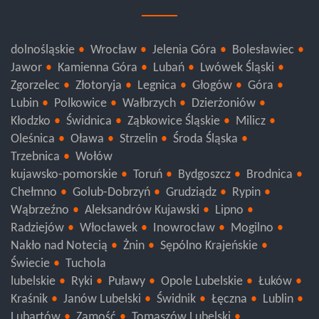
dolnośląskie
Wrocław
Jelenia Góra
Bolesławiec
Jawor
Kamienna Góra
Lubań
Lwówek Śląski
Zgorzelec
Złotoryja
Legnica
Głogów
Góra
Lubin
Polkowice
Wałbrzych
Dzierżoniów
Kłodzko
Świdnica
Ząbkowice Śląskie
Milicz
Oleśnica
Oława
Strzelin
Środa Śląska
Trzebnica
Wołów
kujawsko-pomorskie
Toruń
Bydgoszcz
Brodnica
Chełmno
Golub-Dobrzyń
Grudziądz
Rypin
Wąbrzeźno
Aleksandrów Kujawski
Lipno
Radziejów
Włocławek
Inowrocław
Mogilno
Nakło nad Notecią
Żnin
Sępólno Krajeńskie
Świecie
Tuchola
lubelskie
Ryki
Puławy
Opole Lubelskie
Łuków
Kraśnik
Janów Lubelski
Świdnik
Łęczna
Lublin