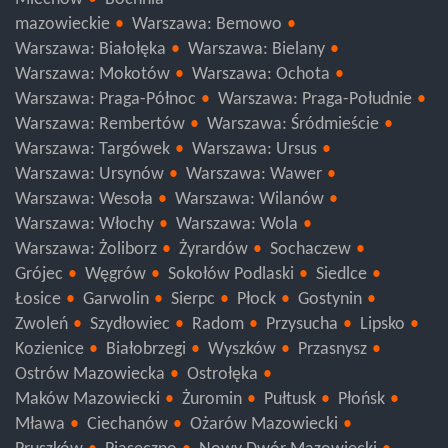
Miechów
Bochnia
mazowieckie
Warszawa: Bemowo
Warszawa: Białołęka
Warszawa: Bielany
Warszawa: Mokotów
Warszawa: Ochota
Warszawa: Praga-Północ
Warszawa: Praga-Południe
Warszawa: Rembertów
Warszawa: Śródmieście
Warszawa: Targówek
Warszawa: Ursus
Warszawa: Ursynów
Warszawa: Wawer
Warszawa: Wesoła
Warszawa: Wilanów
Warszawa: Włochy
Warszawa: Wola
Warszawa: Żoliborz
Żyrardów
Sochaczew
Grójec
Węgrów
Sokołów Podlaski
Siedlce
Łosice
Garwolin
Sierpc
Płock
Gostynin
Zwoleń
Szydłowiec
Radom
Przysucha
Lipsko
Kozienice
Białobrzegi
Wyszków
Przasnysz
Ostrów Mazowiecka
Ostrołęka
Maków Mazowiecki
Żuromin
Pułtusk
Płońsk
Mława
Ciechanów
Ożarów Mazowiecki