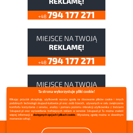
Ta strona wykorzystuje pliki cookie!
Klikając przycisk akceptuję, użytkownik wyraża zgodę na stosowanie plików cookie i innych
podobnych technologii skupaut-katowice.pl oraz osób trzecich, używanych w celu zwiększenia
komfortu korzystania z serwisu, analizy i pomiaru poziomu interakcji użytkownika z treściami
1skupaut.pl oraz wyświetlania trafniejszych reklam w serwisie 1skupaut.pl Tu można znaleźć
więcej informacji o
dostępnych opcjach i plikach cookie.
Wyrażoną zgodę można w dowolnym
momencie cofnąć.
Copyright ©
1skupaut.pl
2026 All Rights Reserved |