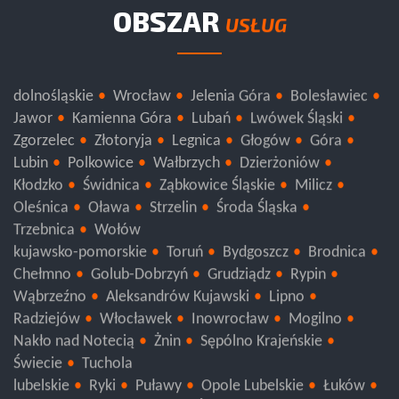
OBSZAR
USŁUG
dolnośląskie
Wrocław
Jelenia Góra
Bolesławiec
Jawor
Kamienna Góra
Lubań
Lwówek Śląski
Zgorzelec
Złotoryja
Legnica
Głogów
Góra
Lubin
Polkowice
Wałbrzych
Dzierżoniów
Kłodzko
Świdnica
Ząbkowice Śląskie
Milicz
Oleśnica
Oława
Strzelin
Środa Śląska
Trzebnica
Wołów
kujawsko-pomorskie
Toruń
Bydgoszcz
Brodnica
Chełmno
Golub-Dobrzyń
Grudziądz
Rypin
Wąbrzeźno
Aleksandrów Kujawski
Lipno
Radziejów
Włocławek
Inowrocław
Mogilno
Nakło nad Notecią
Żnin
Sępólno Krajeńskie
Świecie
Tuchola