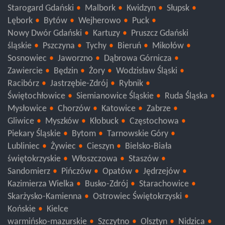
Sopot
Gdynia
Gdańsk
Sztum
Tczew
Starogard Gdański
Malbork
Kwidzyn
Słupsk
Lębork
Bytów
Wejherowo
Puck
Nowy Dwór Gdański
Kartuzy
Pruszcz Gdański
śląskie
Pszczyna
Tychy
Bieruń
Mikołów
Sosnowiec
Jaworzno
Dąbrowa Górnicza
Zawiercie
Będzin
Żory
Wodzisław Śląski
Racibórz
Jastrzębie-Zdrój
Rybnik
Świętochłowice
Siemianowice Śląskie
Ruda Śląska
Mysłowice
Chorzów
Katowice
Zabrze
Gliwice
Myszków
Kłobuck
Częstochowa
Piekary Śląskie
Bytom
Tarnowskie Góry
Lubliniec
Żywiec
Cieszyn
Bielsko-Biała
świętokrzyskie
Włoszczowa
Staszów
Sandomierz
Pińczów
Opatów
Jędrzejów
Kazimierza Wielka
Busko-Zdrój
Starachowice
Skarżysko-Kamienna
Ostrowiec Świętokrzyski
Końskie
Kielce