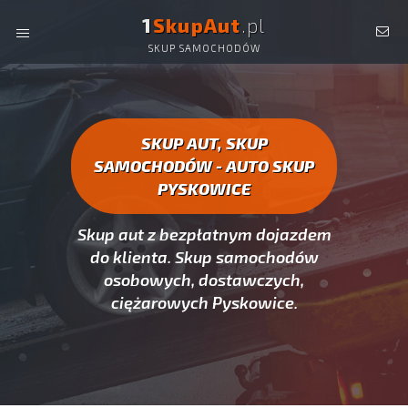
1
SkupAut
.pl
SKUP SAMOCHODÓW
AUTO SKUP PYSKOWICE -
SKUP AUT CAŁYCH, SKUP
SAMOCHODÓW PYSKOWICE
SKUP AUT, SKUP
SAMOCHODÓW - AUTO SKUP
PYSKOWICE
Skup aut z bezpłatnym dojazdem
do klienta. Skup samochodów
osobowych, dostawczych,
ciężarowych Pyskowice.