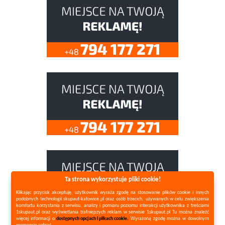
Ta strona wykorzystuje pliki cookie!
Klikając przycisk akceptuję, użytkownik wyraża zgodę na stosowanie plików cookie i innych
podobnych technologii skupaut-katowice.pl oraz osób trzecich, używanych w celu zwiększenia
komfortu korzystania z serwisu, analizy i pomiaru poziomu interakcji użytkownika z treściami
1skupaut.pl oraz wyświetlania trafniejszych reklam w serwisie 1skupaut.pl Tu można znaleźć
więcej informacji o
dostępnych opcjach i plikach cookie.
Wyrażoną zgodę można w dowolnym