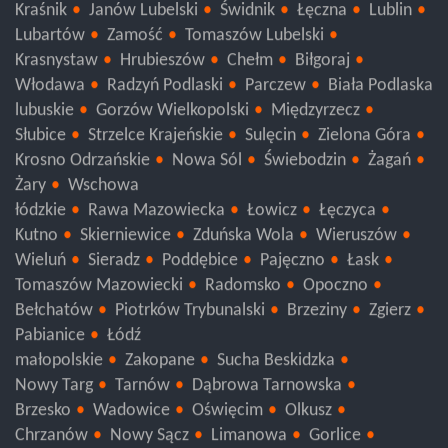
lubelskie
Ryki
Puławy
Opole Lubelskie
Łuków
Kraśnik
Janów Lubelski
Świdnik
Łęczna
Lublin
Lubartów
Zamość
Tomaszów Lubelski
Krasnystaw
Hrubieszów
Chełm
Biłgoraj
Włodawa
Radzyń Podlaski
Parczew
Biała Podlaska
lubuskie
Gorzów Wielkopolski
Międzyrzecz
Słubice
Strzelce Krajeńskie
Sulęcin
Zielona Góra
Krosno Odrzańskie
Nowa Sól
Świebodzin
Żagań
Żary
Wschowa
łódzkie
Rawa Mazowiecka
Łowicz
Łęczyca
Kutno
Skierniewice
Zduńska Wola
Wieruszów
Wieluń
Sieradz
Poddębice
Pajęczno
Łask
Tomaszów Mazowiecki
Radomsko
Opoczno
Bełchatów
Piotrków Trybunalski
Brzeziny
Zgierz
Pabianice
Łódź
małopolskie
Zakopane
Sucha Beskidzka
Nowy Targ
Tarnów
Dąbrowa Tarnowska
Brzesko
Wadowice
Oświęcim
Olkusz