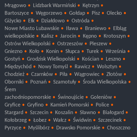
warmińsko-mazurskie
Szczytno
Olsztyn
Nidzica
Mrągowo
Lidzbark Warmiński
Kętrzyn
Bartoszyce
Węgorzewo
Gołdap
Pisz
Olecko
Giżycko
Ełk
Działdowo
Ostróda
Nowe Miasto Lubawskie
Iława
Braniewo
Elbląg
wielkopolskie
Kalisz
Jarocin
Kępno
Krotoszyn
Ostrów Wielkopolski
Ostrzeszów
Pleszew
Gniezno
Koło
Konin
Słupca
Turek
Września
Gostyń
Grodzisk Wielkopolski
Kościan
Leszno
Międzychód
Nowy Tomyśl
Rawicz
Wolsztyn
Chodzież
Czarnków
Piła
Wągrowiec
Złotów
Oborniki
Poznań
Szamotuły
Środa Wielkopolska
Śrem
zachodniopomorskie
Świnoujście
Goleniów
Gryfice
Gryfino
Kamień Pomorski
Police
Stargard
Szczecin
Koszalin
Sławno
Białogard
Kołobrzeg
Łobez
Wałcz
Świdwin
Szczecinek
Pyrzyce
Myślibórz
Drawsko Pomorskie
Choszczno