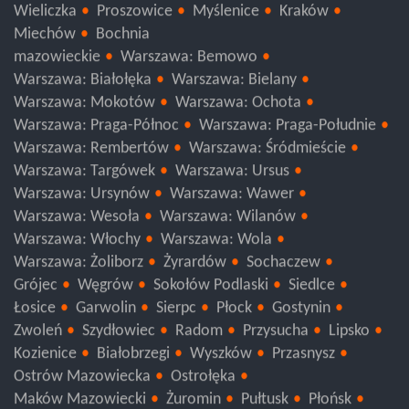
Chrzanów
Nowy Sącz
Limanowa
Gorlice
Wieliczka
Proszowice
Myślenice
Kraków
Miechów
Bochnia
mazowieckie
Warszawa: Bemowo
Warszawa: Białołęka
Warszawa: Bielany
Warszawa: Mokotów
Warszawa: Ochota
Warszawa: Praga-Północ
Warszawa: Praga-Południe
Warszawa: Rembertów
Warszawa: Śródmieście
Warszawa: Targówek
Warszawa: Ursus
Warszawa: Ursynów
Warszawa: Wawer
Warszawa: Wesoła
Warszawa: Wilanów
Warszawa: Włochy
Warszawa: Wola
Warszawa: Żoliborz
Żyrardów
Sochaczew
Grójec
Węgrów
Sokołów Podlaski
Siedlce
Łosice
Garwolin
Sierpc
Płock
Gostynin
Zwoleń
Szydłowiec
Radom
Przysucha
Lipsko
Kozienice
Białobrzegi
Wyszków
Przasnysz
Ostrów Mazowiecka
Ostrołęka