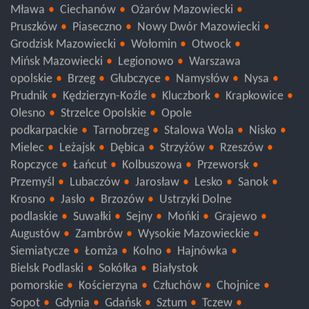
Maków Mazowiecki
Żuromin
Pułtusk
Płońsk
Mława
Ciechanów
Ożarów Mazowiecki
Pruszków
Piaseczno
Nowy Dwór Mazowiecki
Grodzisk Mazowiecki
Wołomin
Otwock
Mińsk Mazowiecki
Legionowo
Warszawa
opolskie
Brzeg
Głubczyce
Namysłów
Nysa
Prudnik
Kędzierzyn-Koźle
Kluczbork
Krapkowice
Olesno
Strzelce Opolskie
Opole
podkarpackie
Tarnobrzeg
Stalowa Wola
Nisko
Mielec
Leżajsk
Dębica
Strzyżów
Rzeszów
Ropczyce
Łańcut
Kolbuszowa
Przeworsk
Przemyśl
Lubaczów
Jarosław
Lesko
Sanok
Krosno
Jasło
Brzozów
Ustrzyki Dolne
podlaskie
Suwałki
Sejny
Mońki
Grajewo
Augustów
Zambrów
Wysokie Mazowieckie
Siemiatycze
Łomża
Kolno
Hajnówka
Bielsk Podlaski
Sokółka
Białystok
pomorskie
Kościerzyna
Człuchów
Chojnice