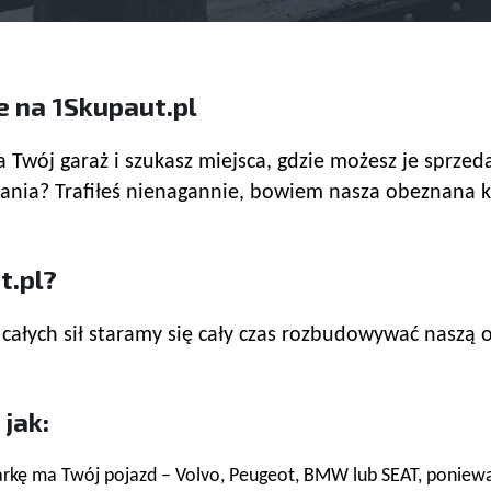
e na 1Skupaut.pl
a Twój garaż i szukasz miejsca, gdzie możesz je sprzed
ania? Trafiłeś nienagannie, bowiem nasza obeznana 
t.pl?
całych sił staramy się cały czas rozbudowywać naszą o
jak:
arkę ma Twój pojazd – Volvo, Peugeot, BMW lub SEAT, ponie