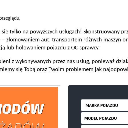
przeglądu,
 się tylko na powyższych usługach! Skonstruowany prze
że – złomowaniem aut, transportem różnych maszyn o
acją lub holowaniem pojazdu z OC sprawcy.
eni z wykonywanych przez nas usług, ponieważ dział
ajmiemy się Tobą oraz Twoim problemem jak najodpow
HODÓW
ŻARÓW