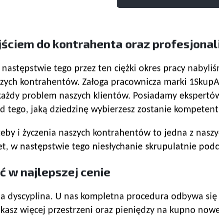
jściem do kontrahenta oraz profesjona
 w następstwie tego przez ten ciężki okres pracy naby
ych kontrahentów. Załoga pracownicza marki 1SkupAu
każdy problem naszych klientów. Posiadamy ekspertów 
 tego, jaką dziedzinę wybierzesz zostanie kompetent
zeby i życzenia naszych kontrahentów to jedna z naszy
tet, w następstwie tego niesłychanie skrupulatnie po
ć w najlepszej cenie
dyscyplina. U nas kompletna procedura odbywa się n
yskasz więcej przestrzeni oraz pieniędzy na kupno n