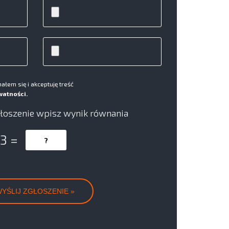
łem się i akceptuję treść
watności.
łoszenie wpisz wynik równania
 3 =