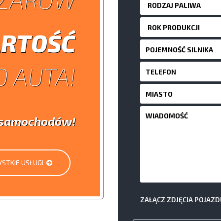
RTOŚĆ
 AUTA!
i samochodów!
STKIE USŁUGI
ZAŁĄCZ ZDJĘCIA POJAZD