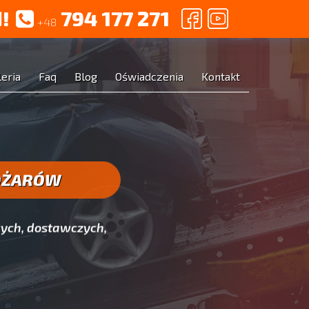
!
794 177 271
+48
leria
Faq
Blog
Oświadczenia
Kontakt
 OŻARÓW
ych, dostawczych,