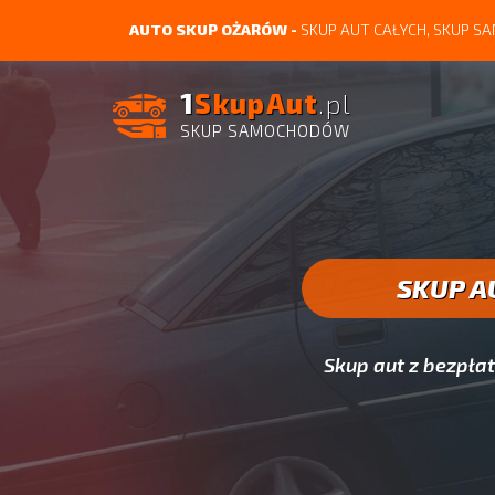
AUTO SKUP OŻARÓW -
SKUP AUT CAŁYCH, SKUP
1
SkupAut
.pl
SKUP SAMOCHODÓW
SKUP A
Skup aut z bezpł