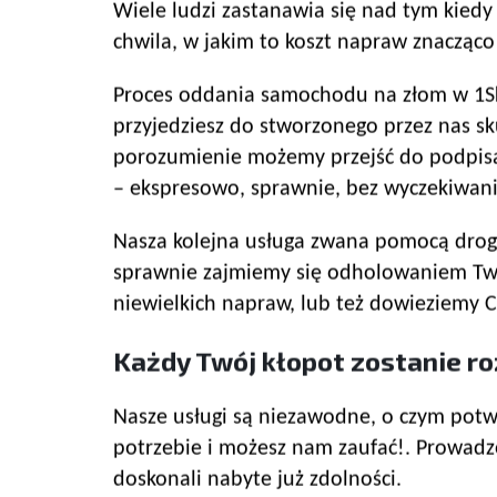
Wiele ludzi zastanawia się nad tym kiedy
chwila, w jakim to koszt napraw znacząc
Proces oddania samochodu na złom w 1Skup
przyjedziesz do stworzonego przez nas sk
porozumienie możemy przejść do podpisa
– ekspresowo, sprawnie, bez wyczekiwania
Nasza kolejna usługa zwana pomocą drogo
sprawnie zajmiemy się odholowaniem Tw
niewielkich napraw, lub też dowieziemy Ci
Każdy Twój kłopot zostanie r
Nasze usługi są niezawodne, o czym potwi
potrzebie i możesz nam zaufać!. Prowadz
doskonali nabyte już zdolności.