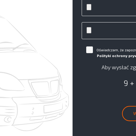
Oświadczam, że zapozna
Polityki ochrony pry
Aby wysłać zg
9 +