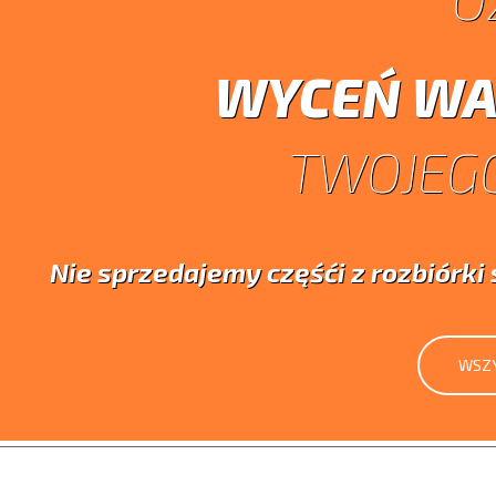
WYCEŃ WA
TWOJEGO
Nie sprzedajemy częśći z rozbiórk
WSZY