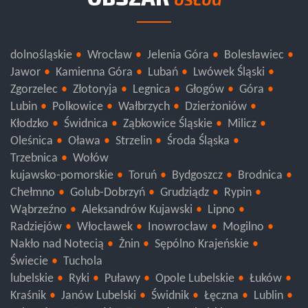
OBSZAR
USŁUG
dolnośląskie
Wrocław
Jelenia Góra
Bolesławiec
Jawor
Kamienna Góra
Lubań
Lwówek Śląski
Zgorzelec
Złotoryja
Legnica
Głogów
Góra
Lubin
Polkowice
Wałbrzych
Dzierżoniów
Kłodzko
Świdnica
Ząbkowice Śląskie
Milicz
Oleśnica
Oława
Strzelin
Środa Śląska
Trzebnica
Wołów
kujawsko-pomorskie
Toruń
Bydgoszcz
Brodnica
Chełmno
Golub-Dobrzyń
Grudziądz
Rypin
Wąbrzeźno
Aleksandrów Kujawski
Lipno
Radziejów
Włocławek
Inowrocław
Mogilno
Nakło nad Notecią
Żnin
Sępólno Krajeńskie
Świecie
Tuchola
lubelskie
Ryki
Puławy
Opole Lubelskie
Łuków