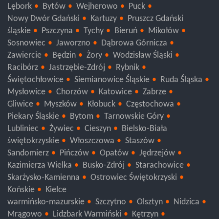
Starogard Gdański
Malbork
Kwidzyn
Słupsk
Lębork
Bytów
Wejherowo
Puck
Nowy Dwór Gdański
Kartuzy
Pruszcz Gdański
śląskie
Pszczyna
Tychy
Bieruń
Mikołów
Sosnowiec
Jaworzno
Dąbrowa Górnicza
Zawiercie
Będzin
Żory
Wodzisław Śląski
Racibórz
Jastrzębie-Zdrój
Rybnik
Świętochłowice
Siemianowice Śląskie
Ruda Śląska
Mysłowice
Chorzów
Katowice
Zabrze
Gliwice
Myszków
Kłobuck
Częstochowa
Piekary Śląskie
Bytom
Tarnowskie Góry
Lubliniec
Żywiec
Cieszyn
Bielsko-Biała
świętokrzyskie
Włoszczowa
Staszów
Sandomierz
Pińczów
Opatów
Jędrzejów
Kazimierza Wielka
Busko-Zdrój
Starachowice
Skarżysko-Kamienna
Ostrowiec Świętokrzyski
Końskie
Kielce
warmińsko-mazurskie
Szczytno
Olsztyn
Nidzica