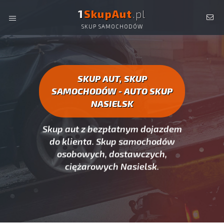
1
SkupAut
.pl
SKUP SAMOCHODÓW
AUTO SKUP NASIELSK -
SKUP AUT CAŁYCH, SKUP
SAMOCHODÓW NASIELSK
SKUP AUT, SKUP
SAMOCHODÓW - AUTO SKUP
NASIELSK
Skup aut z bezpłatnym dojazdem
do klienta. Skup samochodów
osobowych, dostawczych,
ciężarowych Nasielsk.