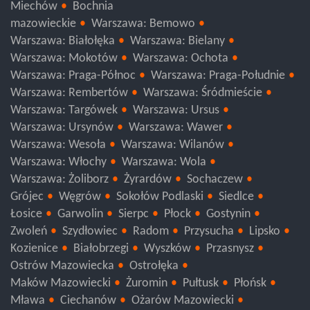
Wieliczka
Proszowice
Myślenice
Kraków
Miechów
Bochnia
mazowieckie
Warszawa: Bemowo
Warszawa: Białołęka
Warszawa: Bielany
Warszawa: Mokotów
Warszawa: Ochota
Warszawa: Praga-Północ
Warszawa: Praga-Południe
Warszawa: Rembertów
Warszawa: Śródmieście
Warszawa: Targówek
Warszawa: Ursus
Warszawa: Ursynów
Warszawa: Wawer
Warszawa: Wesoła
Warszawa: Wilanów
Warszawa: Włochy
Warszawa: Wola
Warszawa: Żoliborz
Żyrardów
Sochaczew
Grójec
Węgrów
Sokołów Podlaski
Siedlce
Łosice
Garwolin
Sierpc
Płock
Gostynin
Zwoleń
Szydłowiec
Radom
Przysucha
Lipsko
Kozienice
Białobrzegi
Wyszków
Przasnysz
Ostrów Mazowiecka
Ostrołęka
Maków Mazowiecki
Żuromin
Pułtusk
Płońsk