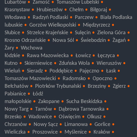
Kraśnik
Janów Lubelski
Świdnik
Łęczna
Lublin
Lubartów
Zamość
Tomaszów Lubelski
Krasnystaw
Hrubieszów
Chełm
Biłgoraj
Włodawa
Radzyń Podlaski
Parczew
Biała Podlaska
lubuskie
Gorzów Wielkopolski
Międzyrzecz
Słubice
Strzelce Krajeńskie
Sulęcin
Zielona Góra
Krosno Odrzańskie
Nowa Sól
Świebodzin
Żagań
Żary
Wschowa
łódzkie
Rawa Mazowiecka
Łowicz
Łęczyca
Kutno
Skierniewice
Zduńska Wola
Wieruszów
Wieluń
Sieradz
Poddębice
Pajęczno
Łask
Tomaszów Mazowiecki
Radomsko
Opoczno
Bełchatów
Piotrków Trybunalski
Brzeziny
Zgierz
Pabianice
Łódź
małopolskie
Zakopane
Sucha Beskidzka
Nowy Targ
Tarnów
Dąbrowa Tarnowska
Brzesko
Wadowice
Oświęcim
Olkusz
Chrzanów
Nowy Sącz
Limanowa
Gorlice