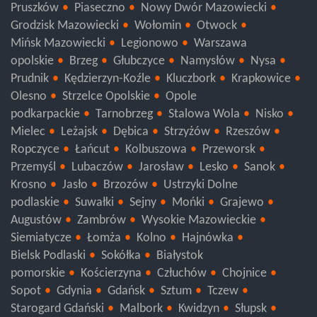
Mława
Ciechanów
Ożarów Mazowiecki
Pruszków
Piaseczno
Nowy Dwór Mazowiecki
Grodzisk Mazowiecki
Wołomin
Otwock
Mińsk Mazowiecki
Legionowo
Warszawa
opolskie
Brzeg
Głubczyce
Namysłów
Nysa
Prudnik
Kędzierzyn-Koźle
Kluczbork
Krapkowice
Olesno
Strzelce Opolskie
Opole
podkarpackie
Tarnobrzeg
Stalowa Wola
Nisko
Mielec
Leżajsk
Dębica
Strzyżów
Rzeszów
Ropczyce
Łańcut
Kolbuszowa
Przeworsk
Przemyśl
Lubaczów
Jarosław
Lesko
Sanok
Krosno
Jasło
Brzozów
Ustrzyki Dolne
podlaskie
Suwałki
Sejny
Mońki
Grajewo
Augustów
Zambrów
Wysokie Mazowieckie
Siemiatycze
Łomża
Kolno
Hajnówka
Bielsk Podlaski
Sokółka
Białystok
pomorskie
Kościerzyna
Człuchów
Chojnice
Sopot
Gdynia
Gdańsk
Sztum
Tczew