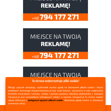
Ta strona wykorzystuje pliki cookie!
Klikając przycisk akceptuję, użytkownik wyraża zgodę na stosowanie plików cookie i innych
podobnych technologii skupaut-katowice.pl oraz osób trzecich, używanych w celu zwiększenia
komfortu korzystania z serwisu, analizy i pomiaru poziomu interakcji użytkownika z treściami
1skupaut.pl oraz wyświetlania trafniejszych reklam w serwisie 1skupaut.pl Tu można znaleźć
więcej informacji o
dostępnych opcjach i plikach cookie.
Wyrażoną zgodę można w dowolnym
momencie cofnąć.