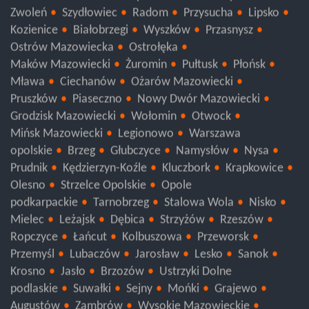
Zwoleń
Szydłowiec
Radom
Przysucha
Lipsko
Kozienice
Białobrzegi
Wyszków
Przasnysz
Ostrów Mazowiecka
Ostrołęka
Maków Mazowiecki
Żuromin
Pułtusk
Płońsk
Mława
Ciechanów
Ożarów Mazowiecki
Pruszków
Piaseczno
Nowy Dwór Mazowiecki
Grodzisk Mazowiecki
Wołomin
Otwock
Mińsk Mazowiecki
Legionowo
Warszawa
opolskie
Brzeg
Głubczyce
Namysłów
Nysa
Prudnik
Kędzierzyn-Koźle
Kluczbork
Krapkowice
Olesno
Strzelce Opolskie
Opole
podkarpackie
Tarnobrzeg
Stalowa Wola
Nisko
Mielec
Leżajsk
Dębica
Strzyżów
Rzeszów
Ropczyce
Łańcut
Kolbuszowa
Przeworsk
Przemyśl
Lubaczów
Jarosław
Lesko
Sanok
Krosno
Jasło
Brzozów
Ustrzyki Dolne
podlaskie
Suwałki
Sejny
Mońki
Grajewo