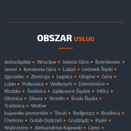
OBSZAR
USŁUG
dolnośląskie
Wrocław
Jelenia Góra
Bolesławiec
Jawor
Kamienna Góra
Lubań
Lwówek Śląski
Zgorzelec
Złotoryja
Legnica
Głogów
Góra
Lubin
Polkowice
Wałbrzych
Dzierżoniów
Kłodzko
Świdnica
Ząbkowice Śląskie
Milicz
Oleśnica
Oława
Strzelin
Środa Śląska
Trzebnica
Wołów
kujawsko-pomorskie
Toruń
Bydgoszcz
Brodnica
Chełmno
Golub-Dobrzyń
Grudziądz
Rypin
Wąbrzeźno
Aleksandrów Kujawski
Lipno