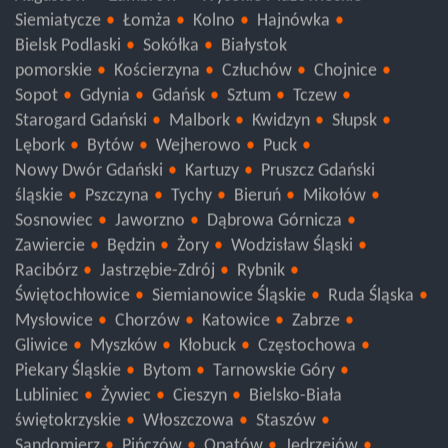
Augustów
Zambrów
Wysokie Mazowieckie
Siemiatycze
Łomża
Kolno
Hajnówka
Bielsk Podlaski
Sokółka
Białystok
pomorskie
Kościerzyna
Człuchów
Chojnice
Sopot
Gdynia
Gdańsk
Sztum
Tczew
Starogard Gdański
Malbork
Kwidzyn
Słupsk
Lębork
Bytów
Wejherowo
Puck
Nowy Dwór Gdański
Kartuzy
Pruszcz Gdański
śląskie
Pszczyna
Tychy
Bieruń
Mikołów
Sosnowiec
Jaworzno
Dąbrowa Górnicza
Zawiercie
Będzin
Żory
Wodzisław Śląski
Racibórz
Jastrzębie-Zdrój
Rybnik
Świętochłowice
Siemianowice Śląskie
Ruda Śląska
Mysłowice
Chorzów
Katowice
Zabrze
Gliwice
Myszków
Kłobuck
Częstochowa
Piekary Śląskie
Bytom
Tarnowskie Góry
Lubliniec
Żywiec
Cieszyn
Bielsko-Biała
świętokrzyskie
Włoszczowa
Staszów