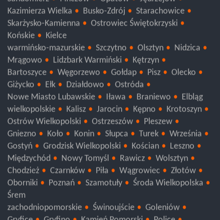
Sandomierz
Pińczów
Opatów
Jędrzejów
Kazimierza Wielka
Busko-Zdrój
Starachowice
Skarżysko-Kamienna
Ostrowiec Świętokrzyski
Końskie
Kielce
warmińsko-mazurskie
Szczytno
Olsztyn
Nidzica
Mrągowo
Lidzbark Warmiński
Kętrzyn
Bartoszyce
Węgorzewo
Gołdap
Pisz
Olecko
Giżycko
Ełk
Działdowo
Ostróda
Nowe Miasto Lubawskie
Iława
Braniewo
Elbląg
wielkopolskie
Kalisz
Jarocin
Kępno
Krotoszyn
Ostrów Wielkopolski
Ostrzeszów
Pleszew
Gniezno
Koło
Konin
Słupca
Turek
Września
Gostyń
Grodzisk Wielkopolski
Kościan
Leszno
Międzychód
Nowy Tomyśl
Rawicz
Wolsztyn
Chodzież
Czarnków
Piła
Wągrowiec
Złotów
Oborniki
Poznań
Szamotuły
Środa Wielkopolska
Śrem
zachodniopomorskie
Świnoujście
Goleniów