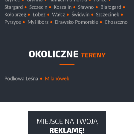
Gryfice
Gryfino
Kamień Pomorski
Police
Stargard
Szczecin
Koszalin
Sławno
Białogard
Kołobrzeg
Łobez
Wałcz
Świdwin
Szczecinek
Pyrzyce
Myślibórz
Drawsko Pomorskie
Choszczno
OKOLICZNE
TERENY
Podkowa Leśna
Milanówek