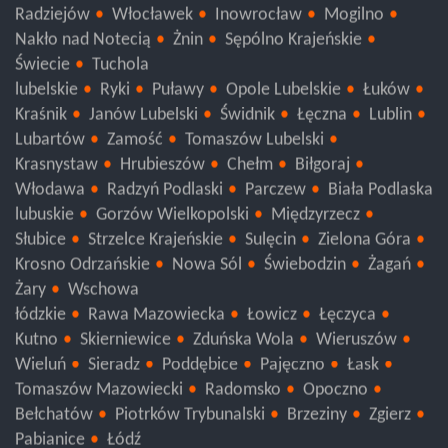
Radziejów
Włocławek
Inowrocław
Mogilno
Nakło nad Notecią
Żnin
Sępólno Krajeńskie
Świecie
Tuchola
lubelskie
Ryki
Puławy
Opole Lubelskie
Łuków
Kraśnik
Janów Lubelski
Świdnik
Łęczna
Lublin
Lubartów
Zamość
Tomaszów Lubelski
Krasnystaw
Hrubieszów
Chełm
Biłgoraj
Włodawa
Radzyń Podlaski
Parczew
Biała Podlaska
lubuskie
Gorzów Wielkopolski
Międzyrzecz
Słubice
Strzelce Krajeńskie
Sulęcin
Zielona Góra
Krosno Odrzańskie
Nowa Sól
Świebodzin
Żagań
Żary
Wschowa
łódzkie
Rawa Mazowiecka
Łowicz
Łęczyca
Kutno
Skierniewice
Zduńska Wola
Wieruszów
Wieluń
Sieradz
Poddębice
Pajęczno
Łask
Tomaszów Mazowiecki
Radomsko
Opoczno
Bełchatów
Piotrków Trybunalski
Brzeziny
Zgierz
Pabianice
Łódź