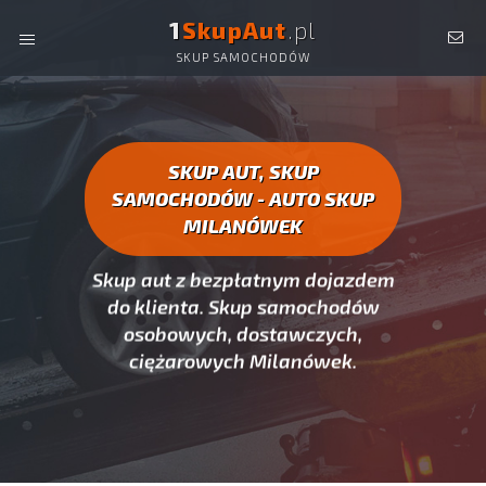
1
SkupAut
.pl
SKUP SAMOCHODÓW
AUTO SKUP MILANÓWEK -
SKUP AUT CAŁYCH, SKUP
SAMOCHODÓW MILANÓWEK
SKUP AUT, SKUP
SAMOCHODÓW - AUTO SKUP
MILANÓWEK
Skup aut z bezpłatnym dojazdem
do klienta. Skup samochodów
osobowych, dostawczych,
ciężarowych Milanówek.