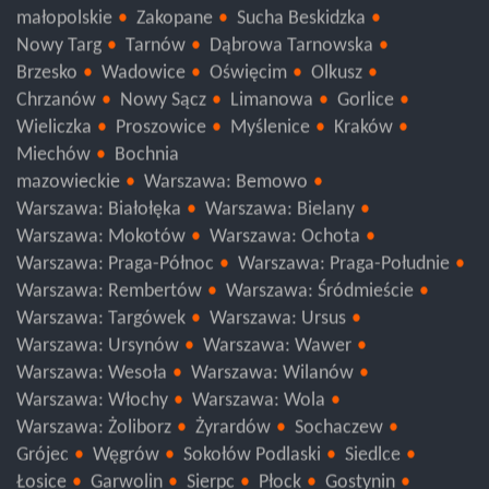
małopolskie
Zakopane
Sucha Beskidzka
Nowy Targ
Tarnów
Dąbrowa Tarnowska
Brzesko
Wadowice
Oświęcim
Olkusz
Chrzanów
Nowy Sącz
Limanowa
Gorlice
Wieliczka
Proszowice
Myślenice
Kraków
Miechów
Bochnia
mazowieckie
Warszawa: Bemowo
Warszawa: Białołęka
Warszawa: Bielany
Warszawa: Mokotów
Warszawa: Ochota
Warszawa: Praga-Północ
Warszawa: Praga-Południe
Warszawa: Rembertów
Warszawa: Śródmieście
Warszawa: Targówek
Warszawa: Ursus
Warszawa: Ursynów
Warszawa: Wawer
Warszawa: Wesoła
Warszawa: Wilanów
Warszawa: Włochy
Warszawa: Wola
Warszawa: Żoliborz
Żyrardów
Sochaczew
Grójec
Węgrów
Sokołów Podlaski
Siedlce
Łosice
Garwolin
Sierpc
Płock
Gostynin