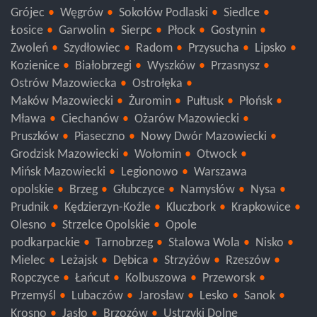
Warszawa: Żoliborz
Żyrardów
Sochaczew
Grójec
Węgrów
Sokołów Podlaski
Siedlce
Łosice
Garwolin
Sierpc
Płock
Gostynin
Zwoleń
Szydłowiec
Radom
Przysucha
Lipsko
Kozienice
Białobrzegi
Wyszków
Przasnysz
Ostrów Mazowiecka
Ostrołęka
Maków Mazowiecki
Żuromin
Pułtusk
Płońsk
Mława
Ciechanów
Ożarów Mazowiecki
Pruszków
Piaseczno
Nowy Dwór Mazowiecki
Grodzisk Mazowiecki
Wołomin
Otwock
Mińsk Mazowiecki
Legionowo
Warszawa
opolskie
Brzeg
Głubczyce
Namysłów
Nysa
Prudnik
Kędzierzyn-Koźle
Kluczbork
Krapkowice
Olesno
Strzelce Opolskie
Opole
podkarpackie
Tarnobrzeg
Stalowa Wola
Nisko
Mielec
Leżajsk
Dębica
Strzyżów
Rzeszów
Ropczyce
Łańcut
Kolbuszowa
Przeworsk
Przemyśl
Lubaczów
Jarosław
Lesko
Sanok