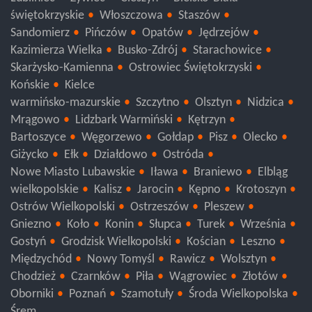
Lubliniec
Żywiec
Cieszyn
Bielsko-Biała
świętokrzyskie
Włoszczowa
Staszów
Sandomierz
Pińczów
Opatów
Jędrzejów
Kazimierza Wielka
Busko-Zdrój
Starachowice
Skarżysko-Kamienna
Ostrowiec Świętokrzyski
Końskie
Kielce
warmińsko-mazurskie
Szczytno
Olsztyn
Nidzica
Mrągowo
Lidzbark Warmiński
Kętrzyn
Bartoszyce
Węgorzewo
Gołdap
Pisz
Olecko
Giżycko
Ełk
Działdowo
Ostróda
Nowe Miasto Lubawskie
Iława
Braniewo
Elbląg
wielkopolskie
Kalisz
Jarocin
Kępno
Krotoszyn
Ostrów Wielkopolski
Ostrzeszów
Pleszew
Gniezno
Koło
Konin
Słupca
Turek
Września
Gostyń
Grodzisk Wielkopolski
Kościan
Leszno
Międzychód
Nowy Tomyśl
Rawicz
Wolsztyn
Chodzież
Czarnków
Piła
Wągrowiec
Złotów
Oborniki
Poznań
Szamotuły
Środa Wielkopolska