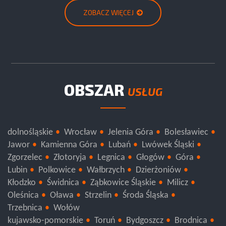
ZOBACZ WIĘCEJ
OBSZAR
USŁUG
dolnośląskie
Wrocław
Jelenia Góra
Bolesławiec
Jawor
Kamienna Góra
Lubań
Lwówek Śląski
Zgorzelec
Złotoryja
Legnica
Głogów
Góra
Lubin
Polkowice
Wałbrzych
Dzierżoniów
Kłodzko
Świdnica
Ząbkowice Śląskie
Milicz
Oleśnica
Oława
Strzelin
Środa Śląska
Trzebnica
Wołów