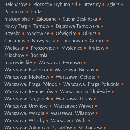
Tomaszów Mazowiecki
Radomsko
Opoczno
Bełchatów
Piotrków Trybunalski
Brzeziny
Zgierz
Pabianice
Łódź
małopolskie
Zakopane
Sucha Beskidzka
Nowy Targ
Tarnów
Dąbrowa Tarnowska
Brzesko
Wadowice
Oświęcim
Olkusz
Chrzanów
Nowy Sącz
Limanowa
Gorlice
Wieliczka
Proszowice
Myślenice
Kraków
Miechów
Bochnia
mazowieckie
Warszawa: Bemowo
Warszawa: Białołęka
Warszawa: Bielany
Warszawa: Mokotów
Warszawa: Ochota
Warszawa: Praga-Północ
Warszawa: Praga-Południe
Warszawa: Rembertów
Warszawa: Śródmieście
Warszawa: Targówek
Warszawa: Ursus
Warszawa: Ursynów
Warszawa: Wawer
Warszawa: Wesoła
Warszawa: Wilanów
Warszawa: Włochy
Warszawa: Wola