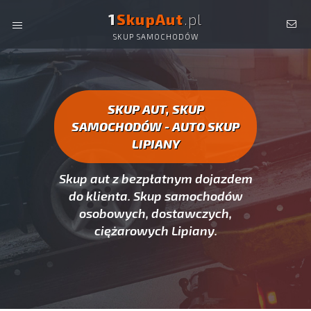
1
SkupAut
.pl
SKUP SAMOCHODÓW
AUTO SKUP LIPIANY -
SKUP AUT CAŁYCH, SKUP
SAMOCHODÓW LIPIANY
SKUP AUT, SKUP
SAMOCHODÓW - AUTO SKUP
LIPIANY
Skup aut z bezpłatnym dojazdem
do klienta. Skup samochodów
osobowych, dostawczych,
ciężarowych Lipiany.