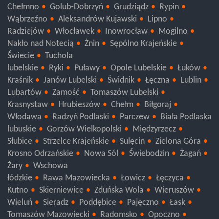
kujawsko-pomorskie
Toruń
Bydgoszcz
Brodnica
Chełmno
Golub-Dobrzyń
Grudziądz
Rypin
Wąbrzeźno
Aleksandrów Kujawski
Lipno
Radziejów
Włocławek
Inowrocław
Mogilno
Nakło nad Notecią
Żnin
Sępólno Krajeńskie
Świecie
Tuchola
lubelskie
Ryki
Puławy
Opole Lubelskie
Łuków
Kraśnik
Janów Lubelski
Świdnik
Łęczna
Lublin
Lubartów
Zamość
Tomaszów Lubelski
Krasnystaw
Hrubieszów
Chełm
Biłgoraj
Włodawa
Radzyń Podlaski
Parczew
Biała Podlaska
lubuskie
Gorzów Wielkopolski
Międzyrzecz
Słubice
Strzelce Krajeńskie
Sulęcin
Zielona Góra
Krosno Odrzańskie
Nowa Sól
Świebodzin
Żagań
Żary
Wschowa
łódzkie
Rawa Mazowiecka
Łowicz
Łęczyca
Kutno
Skierniewice
Zduńska Wola
Wieruszów
Wieluń
Sieradz
Poddębice
Pajęczno
Łask