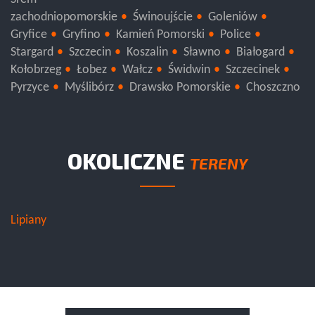
Śrem
zachodniopomorskie
Świnoujście
Goleniów
Gryfice
Gryfino
Kamień Pomorski
Police
Stargard
Szczecin
Koszalin
Sławno
Białogard
Kołobrzeg
Łobez
Wałcz
Świdwin
Szczecinek
Pyrzyce
Myślibórz
Drawsko Pomorskie
Choszczno
OKOLICZNE
TERENY
Lipiany