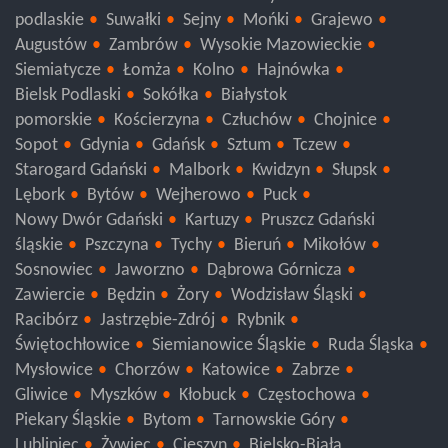
Krosno
Jasło
Brzozów
Ustrzyki Dolne
podlaskie
Suwałki
Sejny
Mońki
Grajewo
Augustów
Zambrów
Wysokie Mazowieckie
Siemiatycze
Łomża
Kolno
Hajnówka
Bielsk Podlaski
Sokółka
Białystok
pomorskie
Kościerzyna
Człuchów
Chojnice
Sopot
Gdynia
Gdańsk
Sztum
Tczew
Starogard Gdański
Malbork
Kwidzyn
Słupsk
Lębork
Bytów
Wejherowo
Puck
Nowy Dwór Gdański
Kartuzy
Pruszcz Gdański
śląskie
Pszczyna
Tychy
Bieruń
Mikołów
Sosnowiec
Jaworzno
Dąbrowa Górnicza
Zawiercie
Będzin
Żory
Wodzisław Śląski
Racibórz
Jastrzębie-Zdrój
Rybnik
Świętochłowice
Siemianowice Śląskie
Ruda Śląska
Mysłowice
Chorzów
Katowice
Zabrze
Gliwice
Myszków
Kłobuck
Częstochowa
Piekary Śląskie
Bytom
Tarnowskie Góry