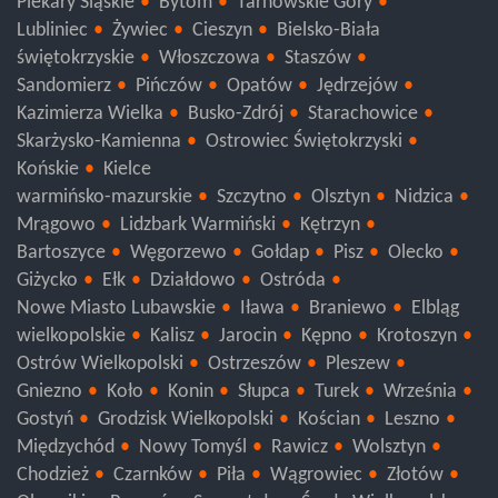
Piekary Śląskie
Bytom
Tarnowskie Góry
Lubliniec
Żywiec
Cieszyn
Bielsko-Biała
świętokrzyskie
Włoszczowa
Staszów
Sandomierz
Pińczów
Opatów
Jędrzejów
Kazimierza Wielka
Busko-Zdrój
Starachowice
Skarżysko-Kamienna
Ostrowiec Świętokrzyski
Końskie
Kielce
warmińsko-mazurskie
Szczytno
Olsztyn
Nidzica
Mrągowo
Lidzbark Warmiński
Kętrzyn
Bartoszyce
Węgorzewo
Gołdap
Pisz
Olecko
Giżycko
Ełk
Działdowo
Ostróda
Nowe Miasto Lubawskie
Iława
Braniewo
Elbląg
wielkopolskie
Kalisz
Jarocin
Kępno
Krotoszyn
Ostrów Wielkopolski
Ostrzeszów
Pleszew
Gniezno
Koło
Konin
Słupca
Turek
Września
Gostyń
Grodzisk Wielkopolski
Kościan
Leszno
Międzychód
Nowy Tomyśl
Rawicz
Wolsztyn
Chodzież
Czarnków
Piła
Wągrowiec
Złotów