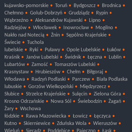
kujawsko-pomorskie
Toruń
Bydgoszcz
Brodnica
Chełmno
Golub-Dobrzyń
Grudziądz
Rypin
Wąbrzeźno
Aleksandrów Kujawski
Lipno
Radziejów
Włocławek
Inowrocław
Mogilno
Nakło nad Notecią
Żnin
Sępólno Krajeńskie
Świecie
Tuchola
lubelskie
Ryki
Puławy
Opole Lubelskie
Łuków
Kraśnik
Janów Lubelski
Świdnik
Łęczna
Lublin
Lubartów
Zamość
Tomaszów Lubelski
Krasnystaw
Hrubieszów
Chełm
Biłgoraj
Włodawa
Radzyń Podlaski
Parczew
Biała Podlaska
lubuskie
Gorzów Wielkopolski
Międzyrzecz
Słubice
Strzelce Krajeńskie
Sulęcin
Zielona Góra
Krosno Odrzańskie
Nowa Sól
Świebodzin
Żagań
Żary
Wschowa
łódzkie
Rawa Mazowiecka
Łowicz
Łęczyca
Kutno
Skierniewice
Zduńska Wola
Wieruszów
Wieluń
Sieradz
Poddębice
Pajęczno
Łask