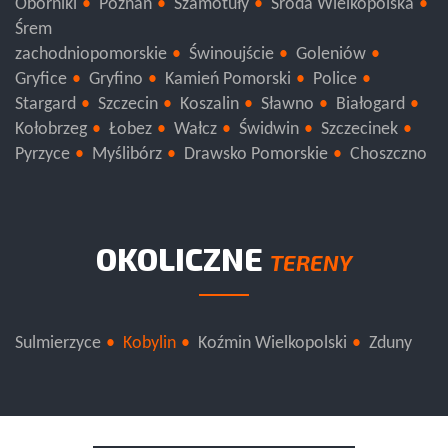
Oborniki
Poznań
Szamotuły
Środa Wielkopolska
Śrem
zachodniopomorskie
Świnoujście
Goleniów
Gryfice
Gryfino
Kamień Pomorski
Police
Stargard
Szczecin
Koszalin
Sławno
Białogard
Kołobrzeg
Łobez
Wałcz
Świdwin
Szczecinek
Pyrzyce
Myślibórz
Drawsko Pomorskie
Choszczno
OKOLICZNE
TERENY
Sulmierzyce
Kobylin
Koźmin Wielkopolski
Zduny