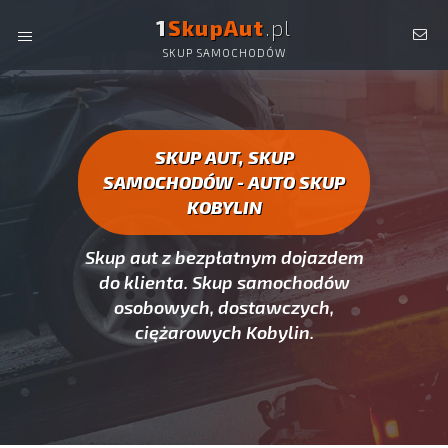
1
SkupAut
.pl
SKUP SAMOCHODÓW
AUTO SKUP KOBYLIN -
SKUP AUT CAŁYCH, SKUP
SAMOCHODÓW KOBYLIN
SKUP AUT, SKUP
SAMOCHODÓW - AUTO SKUP
KOBYLIN
Skup aut z bezpłatnym dojazdem
do klienta. Skup samochodów
osobowych, dostawczych,
ciężarowych Kobylin.