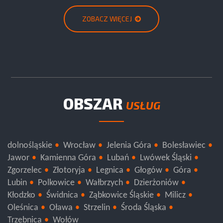
ZOBACZ WIĘCEJ
OBSZAR
USŁUG
dolnośląskie
Wrocław
Jelenia Góra
Bolesławiec
Jawor
Kamienna Góra
Lubań
Lwówek Śląski
Zgorzelec
Złotoryja
Legnica
Głogów
Góra
Lubin
Polkowice
Wałbrzych
Dzierżoniów
Kłodzko
Świdnica
Ząbkowice Śląskie
Milicz
Oleśnica
Oława
Strzelin
Środa Śląska
Trzebnica
Wołów