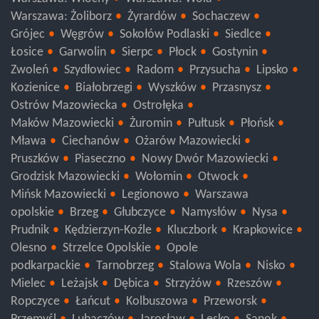
Warszawa: Żoliborz
Żyrardów
Sochaczew
Grójec
Węgrów
Sokołów Podlaski
Siedlce
Łosice
Garwolin
Sierpc
Płock
Gostynin
Zwoleń
Szydłowiec
Radom
Przysucha
Lipsko
Kozienice
Białobrzegi
Wyszków
Przasnysz
Ostrów Mazowiecka
Ostrołęka
Maków Mazowiecki
Żuromin
Pułtusk
Płońsk
Mława
Ciechanów
Ożarów Mazowiecki
Pruszków
Piaseczno
Nowy Dwór Mazowiecki
Grodzisk Mazowiecki
Wołomin
Otwock
Mińsk Mazowiecki
Legionowo
Warszawa
opolskie
Brzeg
Głubczyce
Namysłów
Nysa
Prudnik
Kędzierzyn-Koźle
Kluczbork
Krapkowice
Olesno
Strzelce Opolskie
Opole
podkarpackie
Tarnobrzeg
Stalowa Wola
Nisko
Mielec
Leżajsk
Dębica
Strzyżów
Rzeszów
Ropczyce
Łańcut
Kolbuszowa
Przeworsk