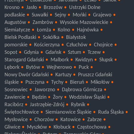
Przemyśl
Lubaczów
Jarosław
Lesko
Sanok
Krosno
Jasło
Brzozów
Ustrzyki Dolne
podlaskie
Suwałki
Sejny
Mońki
Grajewo
Augustów
Zambrów
Wysokie Mazowieckie
Siemiatycze
Łomża
Kolno
Hajnówka
Bielsk Podlaski
Sokółka
Białystok
pomorskie
Kościerzyna
Człuchów
Chojnice
Sopot
Gdynia
Gdańsk
Sztum
Tczew
Starogard Gdański
Malbork
Kwidzyn
Słupsk
Lębork
Bytów
Wejherowo
Puck
Nowy Dwór Gdański
Kartuzy
Pruszcz Gdański
śląskie
Pszczyna
Tychy
Bieruń
Mikołów
Sosnowiec
Jaworzno
Dąbrowa Górnicza
Zawiercie
Będzin
Żory
Wodzisław Śląski
Racibórz
Jastrzębie-Zdrój
Rybnik
Świętochłowice
Siemianowice Śląskie
Ruda Śląska
Mysłowice
Chorzów
Katowice
Zabrze
Gliwice
Myszków
Kłobuck
Częstochowa