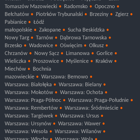
Tomaszów Mazowiecki
Radomsko
Opoczno
Bełchatów
Piotrków Trybunalski
Brzeziny
Zgierz
Pabianice
Łódź
małopolskie
Zakopane
Sucha Beskidzka
Nowy Targ
Tarnów
Dąbrowa Tarnowska
Brzesko
Wadowice
Oświęcim
Olkusz
Chrzanów
Nowy Sącz
Limanowa
Gorlice
Wieliczka
Proszowice
Myślenice
Kraków
Miechów
Bochnia
mazowieckie
Warszawa: Bemowo
Warszawa: Białołęka
Warszawa: Bielany
Warszawa: Mokotów
Warszawa: Ochota
Warszawa: Praga-Północ
Warszawa: Praga-Południe
Warszawa: Rembertów
Warszawa: Śródmieście
Warszawa: Targówek
Warszawa: Ursus
Warszawa: Ursynów
Warszawa: Wawer
Warszawa: Wesoła
Warszawa: Wilanów
Warszawa: Włochy
Warszawa: Wola