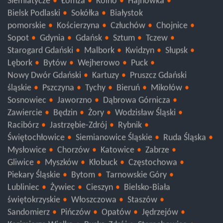
Siemiatycze
Łomża
Kolno
Hajnówka
Bielsk Podlaski
Sokółka
Białystok
pomorskie
Kościerzyna
Człuchów
Chojnice
Sopot
Gdynia
Gdańsk
Sztum
Tczew
Starogard Gdański
Malbork
Kwidzyn
Słupsk
Lębork
Bytów
Wejherowo
Puck
Nowy Dwór Gdański
Kartuzy
Pruszcz Gdański
śląskie
Pszczyna
Tychy
Bieruń
Mikołów
Sosnowiec
Jaworzno
Dąbrowa Górnicza
Zawiercie
Będzin
Żory
Wodzisław Śląski
Racibórz
Jastrzębie-Zdrój
Rybnik
Świętochłowice
Siemianowice Śląskie
Ruda Śląska
Mysłowice
Chorzów
Katowice
Zabrze
Gliwice
Myszków
Kłobuck
Częstochowa
Piekary Śląskie
Bytom
Tarnowskie Góry
Lubliniec
Żywiec
Cieszyn
Bielsko-Biała
świętokrzyskie
Włoszczowa
Staszów