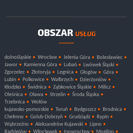
OBSZAR
USŁUG
dolnośląskie
Wrocław
Jelenia Góra
Bolesławiec
Jawor
Kamienna Góra
Lubań
Lwówek Śląski
Zgorzelec
Złotoryja
Legnica
Głogów
Góra
Lubin
Polkowice
Wałbrzych
Dzierżoniów
Kłodzko
Świdnica
Ząbkowice Śląskie
Milicz
Oleśnica
Oława
Strzelin
Środa Śląska
Trzebnica
Wołów
kujawsko-pomorskie
Toruń
Bydgoszcz
Brodnica
Chełmno
Golub-Dobrzyń
Grudziądz
Rypin
Wąbrzeźno
Aleksandrów Kujawski
Lipno