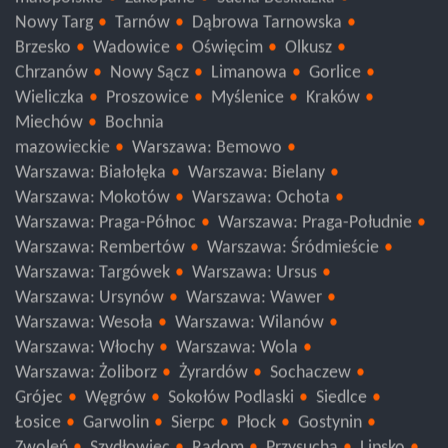
małopolskie
Zakopane
Sucha Beskidzka
Nowy Targ
Tarnów
Dąbrowa Tarnowska
Brzesko
Wadowice
Oświęcim
Olkusz
Chrzanów
Nowy Sącz
Limanowa
Gorlice
Wieliczka
Proszowice
Myślenice
Kraków
Miechów
Bochnia
mazowieckie
Warszawa: Bemowo
Warszawa: Białołęka
Warszawa: Bielany
Warszawa: Mokotów
Warszawa: Ochota
Warszawa: Praga-Północ
Warszawa: Praga-Południe
Warszawa: Rembertów
Warszawa: Śródmieście
Warszawa: Targówek
Warszawa: Ursus
Warszawa: Ursynów
Warszawa: Wawer
Warszawa: Wesoła
Warszawa: Wilanów
Warszawa: Włochy
Warszawa: Wola
Warszawa: Żoliborz
Żyrardów
Sochaczew
Grójec
Węgrów
Sokołów Podlaski
Siedlce
Łosice
Garwolin
Sierpc
Płock
Gostynin