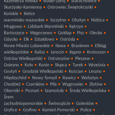
Sandomierz
Pińczów
Opatów
Jędrzejów
Kazimierza Wielka
Busko-Zdrój
Starachowice
Skarżysko-Kamienna
Ostrowiec Świętokrzyski
Końskie
Kielce
warmińsko-mazurskie
Szczytno
Olsztyn
Nidzica
Mrągowo
Lidzbark Warmiński
Kętrzyn
Bartoszyce
Węgorzewo
Gołdap
Pisz
Olecko
Giżycko
Ełk
Działdowo
Ostróda
Nowe Miasto Lubawskie
Iława
Braniewo
Elbląg
wielkopolskie
Kalisz
Jarocin
Kępno
Krotoszyn
Ostrów Wielkopolski
Ostrzeszów
Pleszew
Gniezno
Koło
Konin
Słupca
Turek
Września
Gostyń
Grodzisk Wielkopolski
Kościan
Leszno
Międzychód
Nowy Tomyśl
Rawicz
Wolsztyn
Chodzież
Czarnków
Piła
Wągrowiec
Złotów
Oborniki
Poznań
Szamotuły
Środa Wielkopolska
Śrem
zachodniopomorskie
Świnoujście
Goleniów