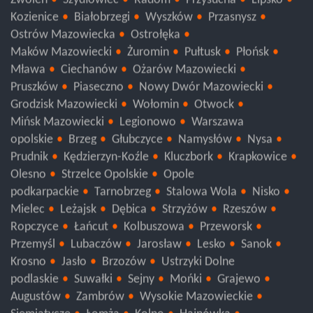
Zwoleń
Szydłowiec
Radom
Przysucha
Lipsko
Kozienice
Białobrzegi
Wyszków
Przasnysz
Ostrów Mazowiecka
Ostrołęka
Maków Mazowiecki
Żuromin
Pułtusk
Płońsk
Mława
Ciechanów
Ożarów Mazowiecki
Pruszków
Piaseczno
Nowy Dwór Mazowiecki
Grodzisk Mazowiecki
Wołomin
Otwock
Mińsk Mazowiecki
Legionowo
Warszawa
opolskie
Brzeg
Głubczyce
Namysłów
Nysa
Prudnik
Kędzierzyn-Koźle
Kluczbork
Krapkowice
Olesno
Strzelce Opolskie
Opole
podkarpackie
Tarnobrzeg
Stalowa Wola
Nisko
Mielec
Leżajsk
Dębica
Strzyżów
Rzeszów
Ropczyce
Łańcut
Kolbuszowa
Przeworsk
Przemyśl
Lubaczów
Jarosław
Lesko
Sanok
Krosno
Jasło
Brzozów
Ustrzyki Dolne
podlaskie
Suwałki
Sejny
Mońki
Grajewo
Augustów
Zambrów
Wysokie Mazowieckie