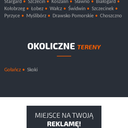
Gryfice
Gryfino
Kamień Pomorski
Police
Stargard
Szczecin
Koszalin
Sławno
Białogard
Kołobrzeg
Łobez
Wałcz
Świdwin
Szczecinek
Pyrzyce
Myślibórz
Drawsko Pomorskie
Choszczno
OKOLICZNE
TERENY
Gołańcz
Skoki