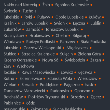
Radziejów
Włocławek
Inowrocław
Mogilno
Nakło nad Notecią
Żnin
Sępólno Krajeńskie
Świecie
Tuchola
lubelskie
Ryki
Puławy
Opole Lubelskie
Łuków
Kraśnik
Janów Lubelski
Świdnik
Łęczna
Lublin
Lubartów
Zamość
Tomaszów Lubelski
Krasnystaw
Hrubieszów
Chełm
Biłgoraj
Włodawa
Radzyń Podlaski
Parczew
Biała Podlaska
lubuskie
Gorzów Wielkopolski
Międzyrzecz
Słubice
Strzelce Krajeńskie
Sulęcin
Zielona Góra
Krosno Odrzańskie
Nowa Sól
Świebodzin
Żagań
Żary
Wschowa
łódzkie
Rawa Mazowiecka
Łowicz
Łęczyca
Kutno
Skierniewice
Zduńska Wola
Wieruszów
Wieluń
Sieradz
Poddębice
Pajęczno
Łask
Tomaszów Mazowiecki
Radomsko
Opoczno
Bełchatów
Piotrków Trybunalski
Brzeziny
Zgierz
Pabianice
Łódź