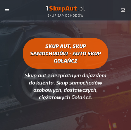
1
SkupAut
.pl
SKUP SAMOCHODÓW
AUTO SKUP GOŁAŃCZ -
SKUP AUT CAŁYCH, SKUP
SAMOCHODÓW GOŁAŃCZ
SKUP AUT, SKUP
SAMOCHODÓW - AUTO SKUP
GOŁAŃCZ
Skup aut z bezpłatnym dojazdem
do klienta. Skup samochodów
osobowych, dostawczych,
ciężarowych Gołańcz.