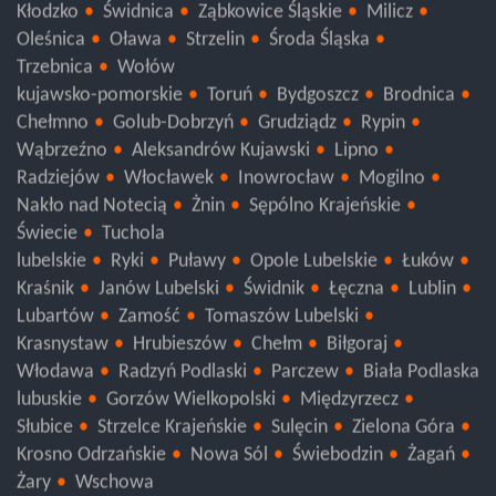
Kłodzko
Świdnica
Ząbkowice Śląskie
Milicz
Oleśnica
Oława
Strzelin
Środa Śląska
Trzebnica
Wołów
kujawsko-pomorskie
Toruń
Bydgoszcz
Brodnica
Chełmno
Golub-Dobrzyń
Grudziądz
Rypin
Wąbrzeźno
Aleksandrów Kujawski
Lipno
Radziejów
Włocławek
Inowrocław
Mogilno
Nakło nad Notecią
Żnin
Sępólno Krajeńskie
Świecie
Tuchola
lubelskie
Ryki
Puławy
Opole Lubelskie
Łuków
Kraśnik
Janów Lubelski
Świdnik
Łęczna
Lublin
Lubartów
Zamość
Tomaszów Lubelski
Krasnystaw
Hrubieszów
Chełm
Biłgoraj
Włodawa
Radzyń Podlaski
Parczew
Biała Podlaska
lubuskie
Gorzów Wielkopolski
Międzyrzecz
Słubice
Strzelce Krajeńskie
Sulęcin
Zielona Góra
Krosno Odrzańskie
Nowa Sól
Świebodzin
Żagań
Żary
Wschowa