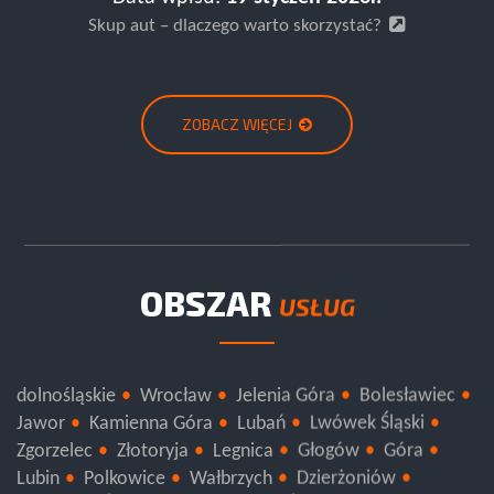
Skup aut – dlaczego warto skorzystać?
ZOBACZ WIĘCEJ
OBSZAR
USŁUG
dolnośląskie
Wrocław
Jelenia Góra
Bolesławiec
Jawor
Kamienna Góra
Lubań
Lwówek Śląski
Zgorzelec
Złotoryja
Legnica
Głogów
Góra
Lubin
Polkowice
Wałbrzych
Dzierżoniów