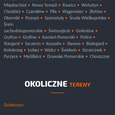
Gostyń
Grodzisk Wielkopolski
Kościan
Leszno
Międzychód
Nowy Tomyśl
Rawicz
Wolsztyn
Chodzież
Czarnków
Piła
Wągrowiec
Złotów
Oborniki
Poznań
Szamotuły
Środa Wielkopolska
Śrem
zachodniopomorskie
Świnoujście
Goleniów
Gryfice
Gryfino
Kamień Pomorski
Police
Stargard
Szczecin
Koszalin
Sławno
Białogard
Kołobrzeg
Łobez
Wałcz
Świdwin
Szczecinek
Pyrzyce
Myślibórz
Drawsko Pomorskie
Choszczno
OKOLICZNE
TERENY
Działoszyn