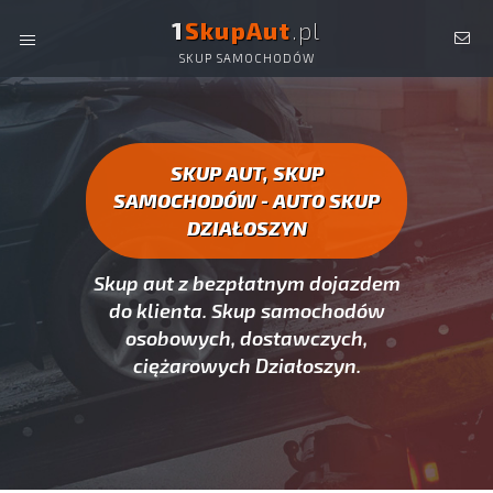
1
SkupAut
.pl
SKUP SAMOCHODÓW
AUTO SKUP DZIAŁOSZYN -
SKUP AUT CAŁYCH, SKUP
SAMOCHODÓW DZIAŁOSZYN
SKUP AUT, SKUP
SAMOCHODÓW - AUTO SKUP
DZIAŁOSZYN
Skup aut z bezpłatnym dojazdem
do klienta. Skup samochodów
osobowych, dostawczych,
ciężarowych Działoszyn.