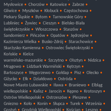
Świętochłowice
Siemianowice Śląskie
Ruda Śląska
Mysłowice
Chorzów
Katowice
Zabrze
Gliwice
Myszków
Kłobuck
Częstochowa
Piekary Śląskie
Bytom
Tarnowskie Góry
Lubliniec
Żywiec
Cieszyn
Bielsko-Biała
świętokrzyskie
Włoszczowa
Staszów
Sandomierz
Pińczów
Opatów
Jędrzejów
Kazimierza Wielka
Busko-Zdrój
Starachowice
Skarżysko-Kamienna
Ostrowiec Świętokrzyski
Końskie
Kielce
warmińsko-mazurskie
Szczytno
Olsztyn
Nidzica
Mrągowo
Lidzbark Warmiński
Kętrzyn
Bartoszyce
Węgorzewo
Gołdap
Pisz
Olecko
Giżycko
Ełk
Działdowo
Ostróda
Nowe Miasto Lubawskie
Iława
Braniewo
Elbląg
wielkopolskie
Kalisz
Jarocin
Kępno
Krotoszyn
Ostrów Wielkopolski
Ostrzeszów
Pleszew
Gniezno
Koło
Konin
Słupca
Turek
Września