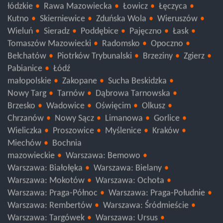
łódzkie
Rawa Mazowiecka
Łowicz
Łęczyca
Kutno
Skierniewice
Zduńska Wola
Wieruszów
Wieluń
Sieradz
Poddębice
Pajęczno
Łask
Tomaszów Mazowiecki
Radomsko
Opoczno
Bełchatów
Piotrków Trybunalski
Brzeziny
Zgierz
Pabianice
Łódź
małopolskie
Zakopane
Sucha Beskidzka
Nowy Targ
Tarnów
Dąbrowa Tarnowska
Brzesko
Wadowice
Oświęcim
Olkusz
Chrzanów
Nowy Sącz
Limanowa
Gorlice
Wieliczka
Proszowice
Myślenice
Kraków
Miechów
Bochnia
mazowieckie
Warszawa: Bemowo
Warszawa: Białołęka
Warszawa: Bielany
Warszawa: Mokotów
Warszawa: Ochota
Warszawa: Praga-Północ
Warszawa: Praga-Południe
Warszawa: Rembertów
Warszawa: Śródmieście
Warszawa: Targówek
Warszawa: Ursus