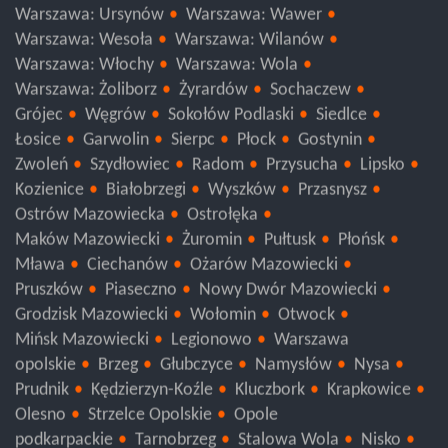
Warszawa: Ursynów
Warszawa: Wawer
Warszawa: Wesoła
Warszawa: Wilanów
Warszawa: Włochy
Warszawa: Wola
Warszawa: Żoliborz
Żyrardów
Sochaczew
Grójec
Węgrów
Sokołów Podlaski
Siedlce
Łosice
Garwolin
Sierpc
Płock
Gostynin
Zwoleń
Szydłowiec
Radom
Przysucha
Lipsko
Kozienice
Białobrzegi
Wyszków
Przasnysz
Ostrów Mazowiecka
Ostrołęka
Maków Mazowiecki
Żuromin
Pułtusk
Płońsk
Mława
Ciechanów
Ożarów Mazowiecki
Pruszków
Piaseczno
Nowy Dwór Mazowiecki
Grodzisk Mazowiecki
Wołomin
Otwock
Mińsk Mazowiecki
Legionowo
Warszawa
opolskie
Brzeg
Głubczyce
Namysłów
Nysa
Prudnik
Kędzierzyn-Koźle
Kluczbork
Krapkowice
Olesno
Strzelce Opolskie
Opole