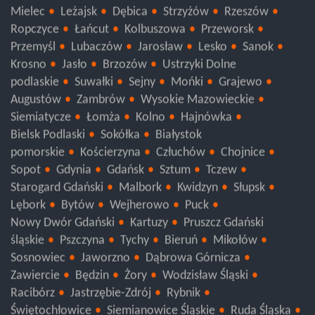
podkarpackie
Tarnobrzeg
Stalowa Wola
Nisko
Mielec
Leżajsk
Dębica
Strzyżów
Rzeszów
Ropczyce
Łańcut
Kolbuszowa
Przeworsk
Przemyśl
Lubaczów
Jarosław
Lesko
Sanok
Krosno
Jasło
Brzozów
Ustrzyki Dolne
podlaskie
Suwałki
Sejny
Mońki
Grajewo
Augustów
Zambrów
Wysokie Mazowieckie
Siemiatycze
Łomża
Kolno
Hajnówka
Bielsk Podlaski
Sokółka
Białystok
pomorskie
Kościerzyna
Człuchów
Chojnice
Sopot
Gdynia
Gdańsk
Sztum
Tczew
Starogard Gdański
Malbork
Kwidzyn
Słupsk
Lębork
Bytów
Wejherowo
Puck
Nowy Dwór Gdański
Kartuzy
Pruszcz Gdański
śląskie
Pszczyna
Tychy
Bieruń
Mikołów
Sosnowiec
Jaworzno
Dąbrowa Górnicza
Zawiercie
Będzin
Żory
Wodzisław Śląski
Racibórz
Jastrzębie-Zdrój
Rybnik