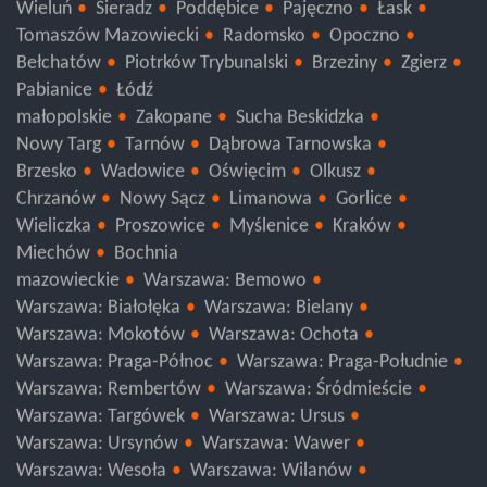
Wieluń
Sieradz
Poddębice
Pajęczno
Łask
Tomaszów Mazowiecki
Radomsko
Opoczno
Bełchatów
Piotrków Trybunalski
Brzeziny
Zgierz
Pabianice
Łódź
małopolskie
Zakopane
Sucha Beskidzka
Nowy Targ
Tarnów
Dąbrowa Tarnowska
Brzesko
Wadowice
Oświęcim
Olkusz
Chrzanów
Nowy Sącz
Limanowa
Gorlice
Wieliczka
Proszowice
Myślenice
Kraków
Miechów
Bochnia
mazowieckie
Warszawa: Bemowo
Warszawa: Białołęka
Warszawa: Bielany
Warszawa: Mokotów
Warszawa: Ochota
Warszawa: Praga-Północ
Warszawa: Praga-Południe
Warszawa: Rembertów
Warszawa: Śródmieście
Warszawa: Targówek
Warszawa: Ursus
Warszawa: Ursynów
Warszawa: Wawer
Warszawa: Wesoła
Warszawa: Wilanów