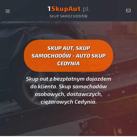
1
SkupAut
.pl
SKUP SAMOCHODÓW
AUTO SKUP CEDYNIA -
SKUP AUT CAŁYCH, SKUP
SAMOCHODÓW CEDYNIA
SKUP AUT, SKUP
SAMOCHODÓW - AUTO SKUP
CEDYNIA
Skup aut z bezpłatnym dojazdem
do klienta. Skup samochodów
osobowych, dostawczych,
ciężarowych Cedynia.