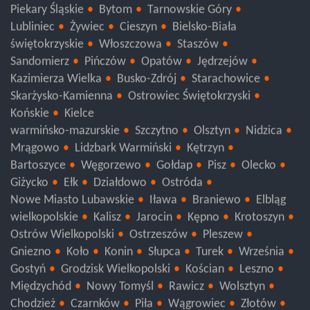
Piekary Śląskie
Bytom
Tarnowskie Góry
Lubliniec
Żywiec
Cieszyn
Bielsko-Biała
świętokrzyskie
Włoszczowa
Staszów
Sandomierz
Pińczów
Opatów
Jędrzejów
Kazimierza Wielka
Busko-Zdrój
Starachowice
Skarżysko-Kamienna
Ostrowiec Świętokrzyski
Końskie
Kielce
warmińsko-mazurskie
Szczytno
Olsztyn
Nidzica
Mrągowo
Lidzbark Warmiński
Kętrzyn
Bartoszyce
Węgorzewo
Gołdap
Pisz
Olecko
Giżycko
Ełk
Działdowo
Ostróda
Nowe Miasto Lubawskie
Iława
Braniewo
Elbląg
wielkopolskie
Kalisz
Jarocin
Kępno
Krotoszyn
Ostrów Wielkopolski
Ostrzeszów
Pleszew
Gniezno
Koło
Konin
Słupca
Turek
Września
Gostyń
Grodzisk Wielkopolski
Kościan
Leszno
Międzychód
Nowy Tomyśl
Rawicz
Wolsztyn
Chodzież
Czarnków
Piła
Wągrowiec
Złotów