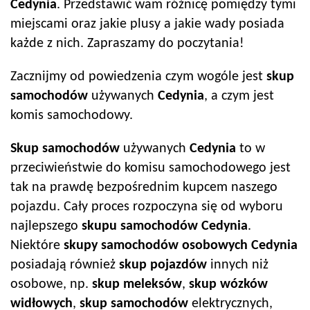
Cedynia
. Przedstawić wam różnicę pomiędzy tymi
miejscami oraz jakie plusy a jakie wady posiada
każde z nich. Zapraszamy do poczytania!
Zacznijmy od powiedzenia czym wogóle jest
skup
samochodów
używanych
Cedynia
, a czym jest
komis samochodowy.
Skup samochodów
używanych
Cedynia
to w
przeciwieństwie do komisu samochodowego jest
tak na prawdę bezpośrednim kupcem naszego
pojazdu. Cały proces rozpoczyna się od wyboru
najlepszego
skupu samochodów
Cedynia
.
Niektóre
skupy samochodów
osobowych
Cedynia
posiadają również
skup pojazdów
innych niż
osobowe, np.
skup meleksów
,
skup wózków
widłowych
,
skup samochodów
elektrycznych,