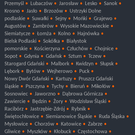
Przemyśl
Lubaczów
Jarosław
Lesko
Sanok
Krosno
Jasło
Brzozów
Ustrzyki Dolne
podlaskie
Suwałki
Sejny
Mońki
Grajewo
Augustów
Zambrów
Wysokie Mazowieckie
Siemiatycze
Łomża
Kolno
Hajnówka
Bielsk Podlaski
Sokółka
Białystok
pomorskie
Kościerzyna
Człuchów
Chojnice
Sopot
Gdynia
Gdańsk
Sztum
Tczew
Starogard Gdański
Malbork
Kwidzyn
Słupsk
Lębork
Bytów
Wejherowo
Puck
Nowy Dwór Gdański
Kartuzy
Pruszcz Gdański
śląskie
Pszczyna
Tychy
Bieruń
Mikołów
Sosnowiec
Jaworzno
Dąbrowa Górnicza
Zawiercie
Będzin
Żory
Wodzisław Śląski
Racibórz
Jastrzębie-Zdrój
Rybnik
Świętochłowice
Siemianowice Śląskie
Ruda Śląska
Mysłowice
Chorzów
Katowice
Zabrze
Gliwice
Myszków
Kłobuck
Częstochowa