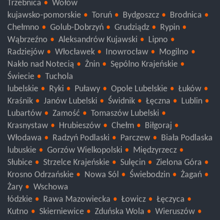
Trzebnica
Wołów
kujawsko-pomorskie
Toruń
Bydgoszcz
Brodnica
Chełmno
Golub-Dobrzyń
Grudziądz
Rypin
Wąbrzeźno
Aleksandrów Kujawski
Lipno
Radziejów
Włocławek
Inowrocław
Mogilno
Nakło nad Notecią
Żnin
Sępólno Krajeńskie
Świecie
Tuchola
lubelskie
Ryki
Puławy
Opole Lubelskie
Łuków
Kraśnik
Janów Lubelski
Świdnik
Łęczna
Lublin
Lubartów
Zamość
Tomaszów Lubelski
Krasnystaw
Hrubieszów
Chełm
Biłgoraj
Włodawa
Radzyń Podlaski
Parczew
Biała Podlaska
lubuskie
Gorzów Wielkopolski
Międzyrzecz
Słubice
Strzelce Krajeńskie
Sulęcin
Zielona Góra
Krosno Odrzańskie
Nowa Sól
Świebodzin
Żagań
Żary
Wschowa
łódzkie
Rawa Mazowiecka
Łowicz
Łęczyca
Kutno
Skierniewice
Zduńska Wola
Wieruszów