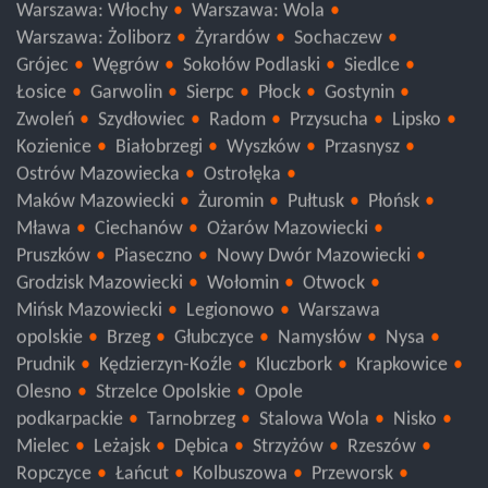
Warszawa: Włochy
Warszawa: Wola
Warszawa: Żoliborz
Żyrardów
Sochaczew
Grójec
Węgrów
Sokołów Podlaski
Siedlce
Łosice
Garwolin
Sierpc
Płock
Gostynin
Zwoleń
Szydłowiec
Radom
Przysucha
Lipsko
Kozienice
Białobrzegi
Wyszków
Przasnysz
Ostrów Mazowiecka
Ostrołęka
Maków Mazowiecki
Żuromin
Pułtusk
Płońsk
Mława
Ciechanów
Ożarów Mazowiecki
Pruszków
Piaseczno
Nowy Dwór Mazowiecki
Grodzisk Mazowiecki
Wołomin
Otwock
Mińsk Mazowiecki
Legionowo
Warszawa
opolskie
Brzeg
Głubczyce
Namysłów
Nysa
Prudnik
Kędzierzyn-Koźle
Kluczbork
Krapkowice
Olesno
Strzelce Opolskie
Opole
podkarpackie
Tarnobrzeg
Stalowa Wola
Nisko
Mielec
Leżajsk
Dębica
Strzyżów
Rzeszów
Ropczyce
Łańcut
Kolbuszowa
Przeworsk