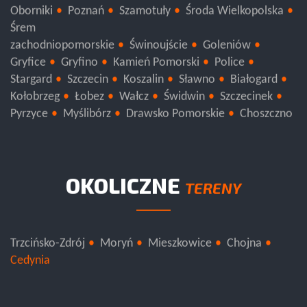
Oborniki
Poznań
Szamotuły
Środa Wielkopolska
Śrem
zachodniopomorskie
Świnoujście
Goleniów
Gryfice
Gryfino
Kamień Pomorski
Police
Stargard
Szczecin
Koszalin
Sławno
Białogard
Kołobrzeg
Łobez
Wałcz
Świdwin
Szczecinek
Pyrzyce
Myślibórz
Drawsko Pomorskie
Choszczno
OKOLICZNE
TERENY
Trzcińsko-Zdrój
Moryń
Mieszkowice
Chojna
Cedynia