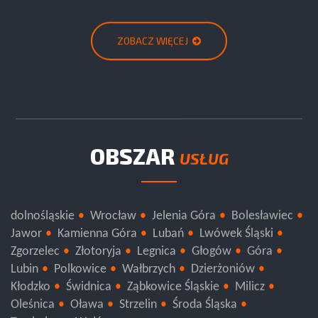
ZOBACZ WIĘCEJ
OBSZAR
USŁUG
dolnośląskie
Wrocław
Jelenia Góra
Bolesławiec
Jawor
Kamienna Góra
Lubań
Lwówek Śląski
Zgorzelec
Złotoryja
Legnica
Głogów
Góra
Lubin
Polkowice
Wałbrzych
Dzierżoniów
Kłodzko
Świdnica
Ząbkowice Śląskie
Milicz
Oleśnica
Oława
Strzelin
Środa Śląska