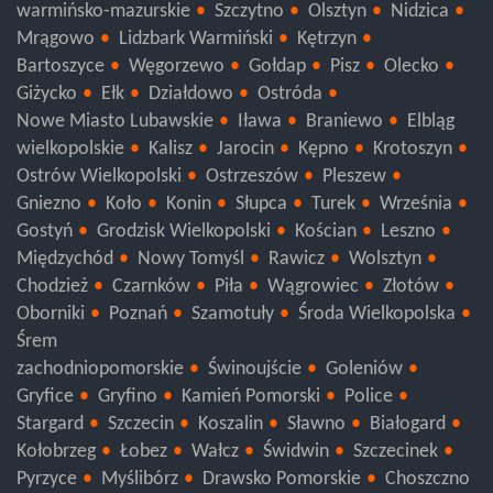
warmińsko-mazurskie
Szczytno
Olsztyn
Nidzica
Mrągowo
Lidzbark Warmiński
Kętrzyn
Bartoszyce
Węgorzewo
Gołdap
Pisz
Olecko
Giżycko
Ełk
Działdowo
Ostróda
Nowe Miasto Lubawskie
Iława
Braniewo
Elbląg
wielkopolskie
Kalisz
Jarocin
Kępno
Krotoszyn
Ostrów Wielkopolski
Ostrzeszów
Pleszew
Gniezno
Koło
Konin
Słupca
Turek
Września
Gostyń
Grodzisk Wielkopolski
Kościan
Leszno
Międzychód
Nowy Tomyśl
Rawicz
Wolsztyn
Chodzież
Czarnków
Piła
Wągrowiec
Złotów
Oborniki
Poznań
Szamotuły
Środa Wielkopolska
Śrem
zachodniopomorskie
Świnoujście
Goleniów
Gryfice
Gryfino
Kamień Pomorski
Police
Stargard
Szczecin
Koszalin
Sławno
Białogard
Kołobrzeg
Łobez
Wałcz
Świdwin
Szczecinek
Pyrzyce
Myślibórz
Drawsko Pomorskie
Choszczno