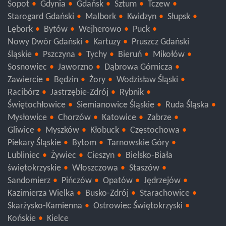
Sopot
Gdynia
Gdańsk
Sztum
Tczew
Starogard Gdański
Malbork
Kwidzyn
Słupsk
Lębork
Bytów
Wejherowo
Puck
Nowy Dwór Gdański
Kartuzy
Pruszcz Gdański
śląskie
Pszczyna
Tychy
Bieruń
Mikołów
Sosnowiec
Jaworzno
Dąbrowa Górnicza
Zawiercie
Będzin
Żory
Wodzisław Śląski
Racibórz
Jastrzębie-Zdrój
Rybnik
Świętochłowice
Siemianowice Śląskie
Ruda Śląska
Mysłowice
Chorzów
Katowice
Zabrze
Gliwice
Myszków
Kłobuck
Częstochowa
Piekary Śląskie
Bytom
Tarnowskie Góry
Lubliniec
Żywiec
Cieszyn
Bielsko-Biała
świętokrzyskie
Włoszczowa
Staszów
Sandomierz
Pińczów
Opatów
Jędrzejów
Kazimierza Wielka
Busko-Zdrój
Starachowice
Skarżysko-Kamienna
Ostrowiec Świętokrzyski
Końskie
Kielce