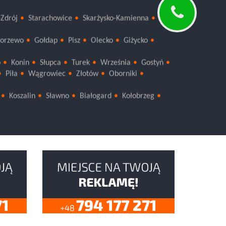
-Zdrój
Starachowice
Skarżysko-Kamienna
orzewo
Gołdap
Pisz
Olecko
Giżycko
o
Konin
Słupca
Turek
Września
Gostyń
Piła
Wągrowiec
Złotów
Oborniki
Koszalin
Sławno
Białogard
Kołobrzeg