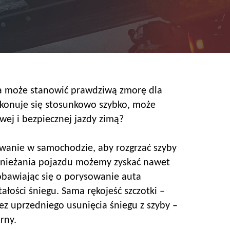
ra może stanowić prawdziwą zmorę dla
okonuje się stosunkowo szybko, może
wej i bezpiecznej jazdy zimą?
ewanie w samochodzie, aby rozgrzać szyby
odśnieżania pojazdu możemy zyskać nawet
bawiając się o porysowanie auta
ałości śniegu. Sama rękojeść szczotki –
z uprzedniego usunięcia śniegu z szyby –
rny.