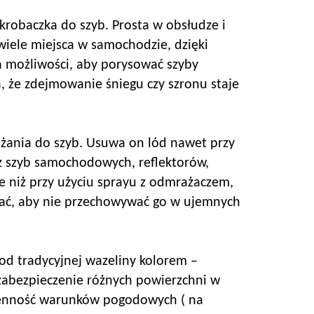
robaczka do szyb. Prosta w obsłudze i
wiele miejsca w samochodzie, dzięki
a możliwości, aby porysować szyby
, że zdejmowanie śniegu czy szronu staje
żania do szyb. Usuwa on lód nawet przy
 z szyb samochodowych, reflektorów,
ze niż przy użyciu sprayu z odmrażaczem,
tać, aby nie przechowywać go w ujemnych
od tradycyjnej wazeliny kolorem –
o zabezpieczenie różnych powierzchni w
mienność warunków pogodowych ( na