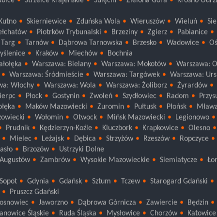
ubice
Strzelce Krajeńskie
Sulęcin
Zielona Góra
Krosno Odrz
Kutno
Skierniewice
Zduńska Wola
Wieruszów
Wieluń
Si
ełchatów
Piotrków Trybunalski
Brzeziny
Zgierz
Pabianice
 Targ
Tarnów
Dąbrowa Tarnowska
Brzesko
Wadowice
Oś
yślenice
Kraków
Miechów
Bochnia
ałołęka
Warszawa: Bielany
Warszawa: Mokotów
Warszawa: O
Warszawa: Śródmieście
Warszawa: Targówek
Warszawa: Urs
wa: Włochy
Warszawa: Wola
Warszawa: Żoliborz
Żyrardów
ierpc
Płock
Gostynin
Zwoleń
Szydłowiec
Radom
Przys
ołęka
Maków Mazowiecki
Żuromin
Pułtusk
Płońsk
Mław
zowiecki
Wołomin
Otwock
Mińsk Mazowiecki
Legionowo
Prudnik
Kędzierzyn-Koźle
Kluczbork
Krapkowice
Olesno
Mielec
Leżajsk
Dębica
Strzyżów
Rzeszów
Ropczyce
Jasło
Brzozów
Ustrzyki Dolne
Augustów
Zambrów
Wysokie Mazowieckie
Siemiatycze
Ło
Sopot
Gdynia
Gdańsk
Sztum
Tczew
Starogard Gdański
Pruszcz Gdański
osnowiec
Jaworzno
Dąbrowa Górnicza
Zawiercie
Będzin
anowice Śląskie
Ruda Śląska
Mysłowice
Chorzów
Katowice