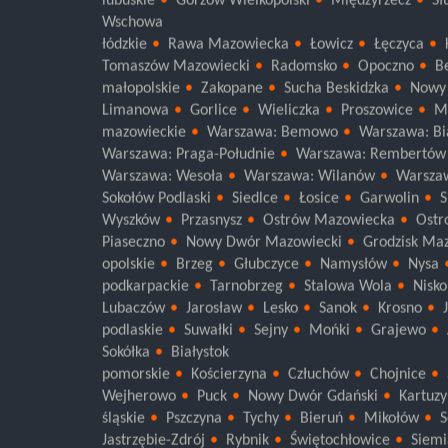
lubuskie
Gorzów Wielkopolski
Międzyrzecz
Sł
Wschowa
łódzkie
Rawa Mazowiecka
Łowicz
Łęczyca
Tomaszów Mazowiecki
Radomsko
Opoczno
B
małopolskie
Zakopane
Sucha Beskidzka
Nowy
Limanowa
Gorlice
Wieliczka
Proszowice
M
mazowieckie
Warszawa: Bemowo
Warszawa: Bi
Warszawa: Praga-Południe
Warszawa: Rembertów
Warszawa: Wesoła
Warszawa: Wilanów
Warsza
Sokołów Podlaski
Siedlce
Łosice
Garwolin
S
Wyszków
Przasnysz
Ostrów Mazowiecka
Ostr
Piaseczno
Nowy Dwór Mazowiecki
Grodzisk Ma
opolskie
Brzeg
Głubczyce
Namysłów
Nysa
podkarpackie
Tarnobrzeg
Stalowa Wola
Nisko
Lubaczów
Jarosław
Lesko
Sanok
Krosno
podlaskie
Suwałki
Sejny
Mońki
Grajewo
Sokółka
Białystok
pomorskie
Kościerzyna
Człuchów
Chojnice
Wejherowo
Puck
Nowy Dwór Gdański
Kartuzy
śląskie
Pszczyna
Tychy
Bieruń
Mikołów
S
Jastrzębie-Zdrój
Rybnik
Świętochłowice
Siemi