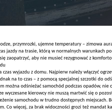
drodze, przymrozki, ujemne temperatury – zimowa au
czas jazdy na trasie, którą w normalnych warunkach p
się zaopatrzyć, aby nie musieć rezygnować z komforto
odu
ia czas wyjazdu z domu. Najpierw należy włączyć ogrz
jednak na to czas – z pomocą specjalnej szczotki do 
iem można odśnieżać samochód podczas opadów, nie o
rze wyczesane kierowcy nie muszą martwić się o pozost
nieżenie samochodu w trudno dostępnych miejscach. Be
. Co więcej, za brak widoczności grozi też mandat ka