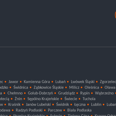
ec
Jawor
Kamienna Góra
Lubań
Lwówek Śląski
Zgorzele
odzko
Świdnica
Ząbkowice Śląskie
Milicz
Oleśnica
Oława
ca
Chełmno
Golub-Dobrzyń
Grudziądz
Rypin
Wąbrzeźno
otecią
Żnin
Sępólno Krajeńskie
Świecie
Tuchola
ów
Kraśnik
Janów Lubelski
Świdnik
Łęczna
Lublin
Luba
odawa
Radzyń Podlaski
Parczew
Biała Podlaska