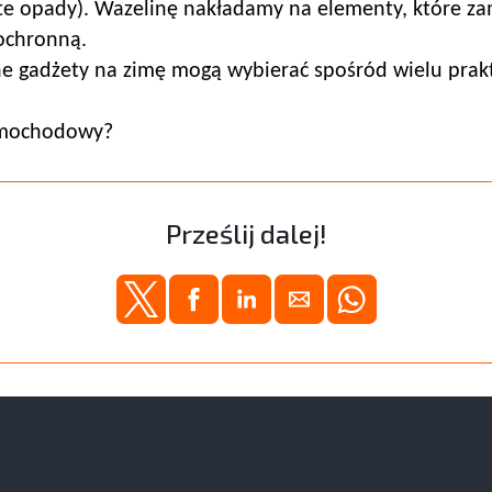
te opady). Wazelinę nakładamy na elementy, które za
ochronną.
tne gadżety na zimę mogą wybierać spośród wielu pra
samochodowy?
Prześlij dalej!