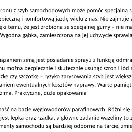
zronu z szyb samochodowych może pomóc specjalna sk
pieczną i komfortową jazdę wielu z nas. Nie zajmuje 
ki temu, że jest zrobiona ze specjalnej gumy – nie m
 Wygodna gąbka, zamieszczona na jej uchwycie sprawia
ązaniem zimą jest posiadanie sprayu z funkcją odmra
mu można bezpiecznie i skutecznie usunąć szron i lód
czkę czy szczotkę – ryzyko zarysowania szyb jest więks
erowaniem ewentualnych kosztów naprawy. Warto pamię
 zima. Praktyczne, duże opakowania
maść na bazie węglowodorów parafinowych. Różni się 
a jest lepka oraz rzadka, a główne zadanie wazeliny t
lementy samochodu są bardziej odporne na tarcie, z