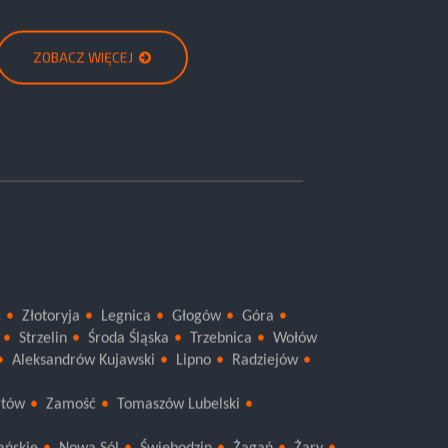
ZOBACZ WIĘCEJ
c
Złotoryja
Legnica
Głogów
Góra
Strzelin
Środa Śląska
Trzebnica
Wołów
Aleksandrów Kujawski
Lipno
Radziejów
rtów
Zamość
Tomaszów Lubelski