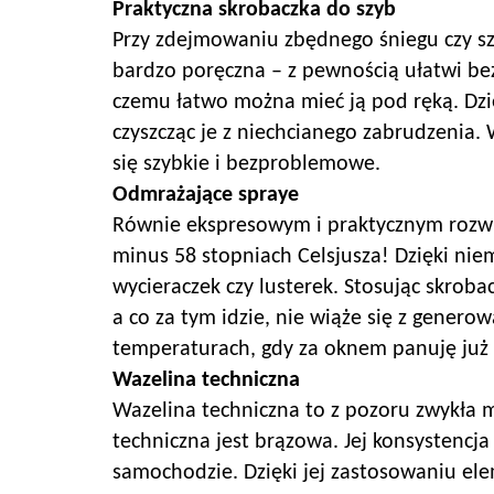
Praktyczna skrobaczka do szyb
Przy zdejmowaniu zbędnego śniegu czy s
bardzo poręczna – z pewnością ułatwi bez
czemu łatwo można mieć ją pod ręką. Dzię
czyszcząc je z niechcianego zabrudzenia.
się szybkie i bezproblemowe.
Odmrażające spraye
Równie ekspresowym i praktycznym rozwi
minus 58 stopniach Celsjusza! Dzięki nie
wycieraczek czy lusterek. Stosując skroba
a co za tym idzie, nie wiąże się z gen
temperaturach, gdy za oknem panuję już
Wazelina techniczna
Wazelina techniczna to z pozoru zwykła 
techniczna jest brązowa. Jej konsystencj
samochodzie. Dzięki jej zastosowaniu e