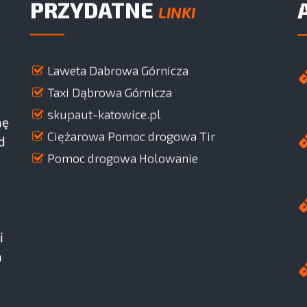
PRZYDATNE
LINKI
Laweta Dabrowa Górnicza
Taxi Dąbrowa Górnicza
skupaut-katowice.pl
nę
Ciężarowa Pomoc drogowa Tir
d
Pomoc drogowa Holowanie
i
h