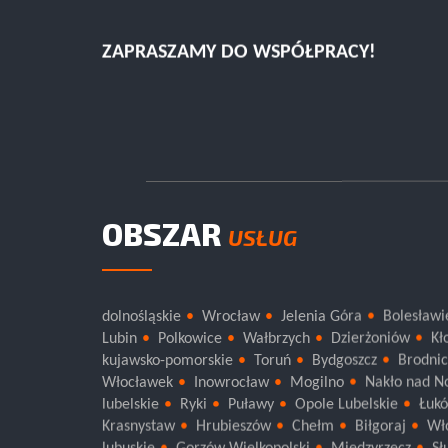
ZAPRASZAMY DO WSPÓŁPRACY!
OBSZAR
USŁUG
dolnośląskie
Wrocław
Jelenia Góra
Bolesławi
Lubin
Polkowice
Wałbrzych
Dzierżoniów
Kł
kujawsko-pomorskie
Toruń
Bydgoszcz
Brodni
Włocławek
Inowrocław
Mogilno
Nakło nad N
lubelskie
Ryki
Puławy
Opole Lubelskie
Łuk
Krasnystaw
Hrubieszów
Chełm
Biłgoraj
Wł