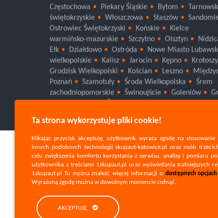
Częstochowa
Piekary Śląskie
Bytom
Tarnowsk
świętokrzyskie
Włoszczowa
Staszów
Sandomie
Ostrowiec Świętokrzyski
Końskie
Kielce
warmińsko-mazurskie
Szczytno
Olsztyn
Nidzic
Ełk
Działdowo
Ostróda
Nowe Miasto Lubawsk
wielkopolskie
Kalisz
Jarocin
Kępno
Krotosz
Grodzisk Wielkopolski
Kościan
Leszno
Między
Poznań
Szamotuły
Środa Wielkopolska
Śrem
zachodniopomorskie
Świnoujście
Goleniów
Gr
Łobez
Wałcz
Świdwin
Szczecinek
Pyrzyce
Ta strona wykorzystuje pliki cookie!
Klikając przycisk akceptuję, użytkownik wyraża zgodę na stosowanie 
innych podobnych technologii skupaut-katowice.pl oraz osób trzeci
celu zwiększenia komfortu korzystania z serwisu, analizy i pomiaru po
użytkownika z treściami 1skupaut.pl oraz wyświetlania trafniejszych r
1skupaut.pl Tu można znaleźć więcej informacji o
dostępnych opcjach i
Wyrażoną zgodę można w dowolnym momencie cofnąć.
AKCEPTUJĘ