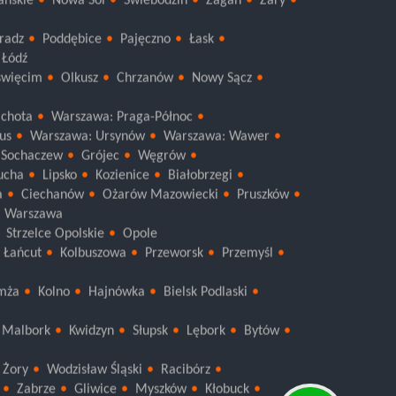
ańskie
Nowa Sól
Świebodzin
Żagań
Żary
eradz
Poddębice
Pajęczno
Łask
Łódź
więcim
Olkusz
Chrzanów
Nowy Sącz
chota
Warszawa: Praga-Północ
us
Warszawa: Ursynów
Warszawa: Wawer
Sochaczew
Grójec
Węgrów
ucha
Lipsko
Kozienice
Białobrzegi
a
Ciechanów
Ożarów Mazowiecki
Pruszków
Warszawa
Strzelce Opolskie
Opole
Łańcut
Kolbuszowa
Przeworsk
Przemyśl
mża
Kolno
Hajnówka
Bielsk Podlaski
Malbork
Kwidzyn
Słupsk
Lębork
Bytów
Żory
Wodzisław Śląski
Racibórz
Zabrze
Gliwice
Myszków
Kłobuck