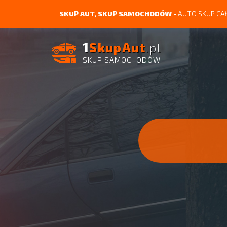
SKUP AUT, SKUP SAMOCHODÓW -
AUTO SKUP CAŁ
1
SkupAut
.pl
SKUP SAMOCHODÓW