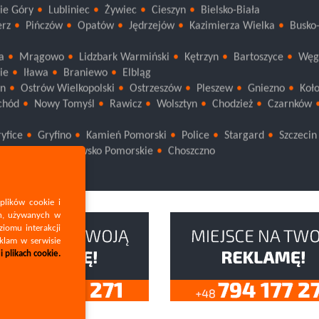
ie Góry
Lubliniec
Żywiec
Cieszyn
Bielsko-Biała
rz
Pińczów
Opatów
Jędrzejów
Kazimierza Wielka
Busko
a
Mrągowo
Lidzbark Warmiński
Kętrzyn
Bartoszyce
Węg
ie
Iława
Braniewo
Elbląg
yn
Ostrów Wielkopolski
Ostrzeszów
Pleszew
Gniezno
Koł
chód
Nowy Tomyśl
Rawicz
Wolsztyn
Chodzież
Czarnków
yfice
Gryfino
Kamień Pomorski
Police
Stargard
Szczecin
Myślibórz
Drawsko Pomorskie
Choszczno
plików cookie i
ch, używanych w
ziomu interakcji
eklam w serwisie
 plikach cookie.